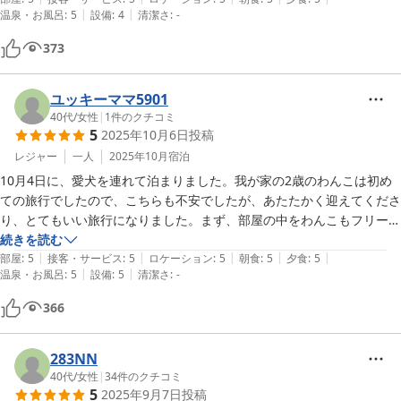
|
|
温泉・お風呂
:
5
設備
:
4
清潔さ
:
-
また、泊まりに行きたくなる素敵な旅館です。
373
ユッキーママ5901
40代
/
女性
|
1
件のクチコミ
5
2025年10月6日
投稿
レジャー
一人
2025年10月
宿泊
10月4日に、愛犬を連れて泊まりました。我が家の2歳のわんこは初め
ての旅行でしたので、こちらも不安でしたが、あたたかく迎えてくださ
り、とてもいい旅行になりました。まず、部屋の中をわんこもフリーで
過ごすことができます。

続きを読む
|
|
|
|
|
そして夕飯、朝食ともに部屋食なので、わんちゃんがお部屋で1人でお
部屋
:
5
接客・サービス
:
5
ロケーション
:
5
朝食
:
5
夕食
:
5
|
|
温泉・お風呂
:
5
設備
:
5
清潔さ
:
-
留守番することがありません。とてもわんちゃんファーストなお宿だと
思います。うちのわんこは食事中クレートで大人しくしてくれました。

366
ご飯も口コミ通りとてもおいしかったです。特にお米が美味しかったで
す。
283NN
40代
/
女性
|
34
件のクチコミ
5
2025年9月7日
投稿