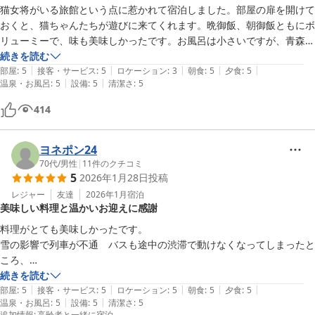
猫女将がいる旅館という点に惹かれて宿泊しました。部屋の扉を開けて
おくと、猫ちゃんたちが遊びに来てくれます。晩御飯、朝御飯ともにボ
リューミーで、味も美味しかったです。お風呂は小さいですが、青森ヒ
バの香りに癒されながら快適に入浴できました。近くのコンビニまでは
続きを読む
|
|
|
|
|
徒歩10～15分ほど歩くので、コンビニに寄りたい方は浅虫温泉駅到着
部屋
:
5
接客・サービス
:
5
ロケーション
:
3
朝食
:
5
夕食
:
5
|
|
温泉・お風呂
:
5
設備
:
5
清潔さ
:
5
前に購入しておくことを勧めます。
414
ヨネポン24
70代
/
男性
|
11
件のクチコミ
5
2026年1月28日
投稿
レジャー
友達
2026年1月
宿泊
美味しい料理と温かいお迎えに感謝
料理がとても美味しかったです。

雪の影響で列車が不通　バスも途中の渋滞で動けなくなってしまったと
ころ、

宿が車を出してくれて、バスの所まで迎えに来て頂き、大変たすかりま
続きを読む
|
|
|
|
|
した。　感謝です。

部屋
:
5
接客・サービス
:
5
ロケーション
:
5
朝食
:
5
夕食
:
5
|
|
温泉・お風呂
:
5
設備
:
5
清潔さ
:
5
さらに翌日もタクシーをチャーターしてくれて、更に感謝でした。
追加情報
:
高齢者と一緒に宿泊