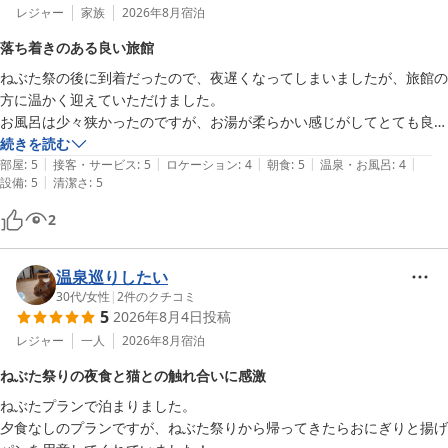
レジャー
家族
2026年8月
宿泊
落ち着きのある良い旅館
ねぶた祭の後に到着だったので、夜遅くなってしまいましたが、旅館の
方に温かく迎えていただけました。

お風呂は少々狭かったのですが、お湯が柔らかい感じがしてとても良か
ったです！

続きを読む
|
|
|
|
|
朝食も、素材を生かした味がとても良かったです。

部屋
:
5
接客・サービス
:
5
ロケーション
:
4
朝食
:
5
温泉・お風呂
:
4
|
設備
:
5
清潔さ
:
5
猫ちゃんも可愛かったです。

2
温泉巡りしたい
30代
/
女性
|
2
件のクチコミ
5
2026年8月4日
投稿
レジャー
一人
2026年8月
宿泊
ねぶた祭りの夜食と猫との触れ合いに感激
ねぶたプランで泊まりました。

夕食なしのプランですが、ねぶた祭りから帰ってきたらおにぎりと揚げ