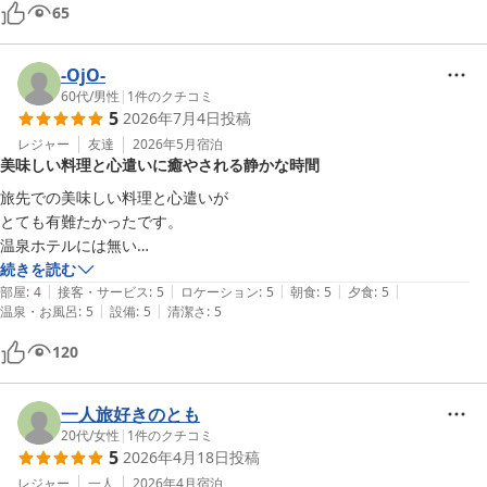
65
-OjO-
60代
/
男性
|
1
件のクチコミ
5
2026年7月4日
投稿
レジャー
友達
2026年5月
宿泊
美味しい料理と心遣いに癒やされる静かな時間
旅先での美味しい料理と心遣いが

とても有難たかったです。

温泉ホテルには無い

静かな一時を過ごす事が出来ました。
続きを読む
|
|
|
|
|
部屋
:
4
接客・サービス
:
5
ロケーション
:
5
朝食
:
5
夕食
:
5
|
|
温泉・お風呂
:
5
設備
:
5
清潔さ
:
5
120
一人旅好きのとも
20代
/
女性
|
1
件のクチコミ
5
2026年4月18日
投稿
レジャー
一人
2026年4月
宿泊