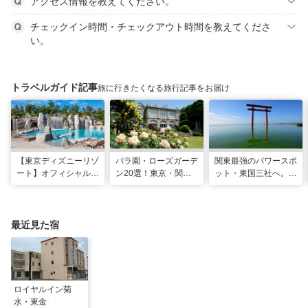
アクセス情報を教えてください。
チェックイン時間・チェックアウト時間を教えてくださ
い。
トラベルガイド記事
旅に行きたくなる旅行記事をお届け
【東京ディズニーリゾ
バラ園・ローズガーデ
関東最強のパワースポ
ート】オフィシャル・
ン20選！東京・関東
ット・東国三社へ。初
パートナーホテルのプ
の名所をご紹介
詣にも最適な、歴史と
ールや無料ラウンジで
ご利益の1日巡り旅
夏も暑さ知らずの旅を
最近見た宿
ロイヤルイン菊
水・東金