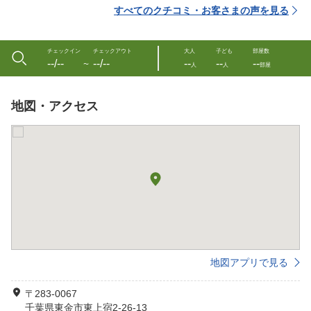
すべてのクチコミ・お客さまの声を見る
チェックイン
チェックアウト
大人
子ども
部屋数
--/--
--/--
--
--
--
〜
人
人
部屋
地図・アクセス
地図アプリで見る
〒283-0067
千葉県東金市東上宿2-26-13