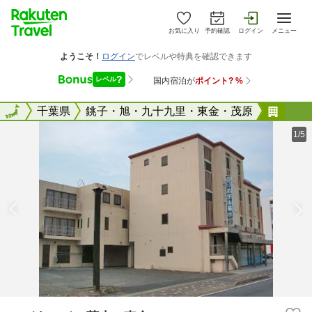
お気に入り
予約確認
ログイン
メニュー
全国
全国
千葉県
銚子・旭・九十九里・東金・茂原
ロイ
1/5