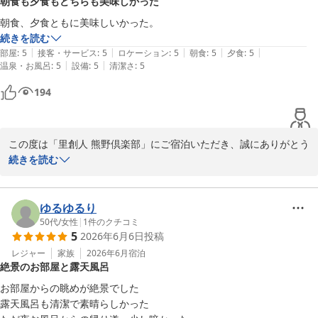
朝食も夕食もどちらも美味しかった
さらに、好きなときに好きなものを楽しむという自由さを感じてい
ただき、余分な料金を気にすることなくお過ごしいただけたこと
朝食、夕食ともに美味しいかった。
が、快適なひとときにつながったことを大変嬉しく感じておりま
続きを読む
す。

|
|
|
|
|
部屋
:
5
接客・サービス
:
5
ロケーション
:
5
朝食
:
5
夕食
:
5
|
|
温泉・お風呂
:
5
設備
:
5
清潔さ
:
5
この度は嬉しいご感想をお聞かせいただき、誠にありがとうござい
194
ました。

次回も皆様にさらに快適で心に残る時間をお届けできるよう努めて
まいります。

スタッフ一同、またのご来館を心よりお待ち申し上げております。
この度は「里創人 熊野倶楽部」にご宿泊いただき、誠にありがとう
ございました。

続きを読む
里創人 熊野倶楽部
朝食、夕食ともに「美味しかった」との評価をいただき、料理スタ
2026-07-28
ッフ一同大変励みになります。お食事がご滞在の楽しみのひとつと
なりましたこと、心より嬉しく思います。

ゆるゆるり
50代
/
女性
|
1
件のクチコミ
5
2026年6月6日
投稿
これからも素敵な時間をお届けできるよう、スタッフ一同精いっぱ
いのおもてなしを心がけてまいります。

レジャー
家族
2026年6月
宿泊
絶景のお部屋と露天風呂
この度は貴重なご感想をお寄せいただき、誠にありがとうございま
した。

お部屋からの眺めが絶景でした

露天風呂も清潔で素晴らしかった
