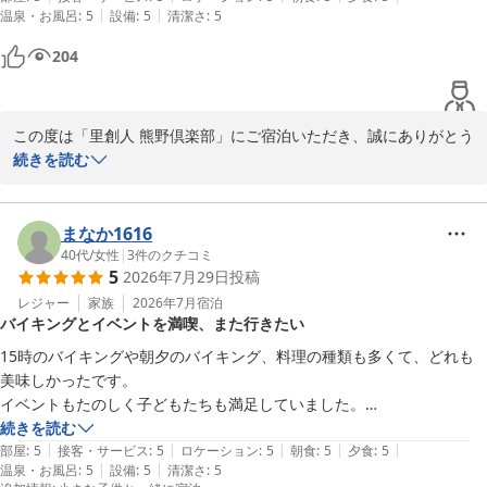
|
|
温泉・お風呂
:
5
設備
:
5
清潔さ
:
5
で何よりです。

204
次回もさらに快適で特別なご滞在を提供できるよう尽力させていた
だきます。

季節によって異なる熊野の魅力を楽しんでいただけるよう、準備し
この度は「里創人 熊野倶楽部」にご宿泊いただき、誠にありがとう
てお待ちしております。

ございました。

続きを読む
この度は貴重なご感想をありがとうございました。またのご来館を
お部屋の広さや、充実したアメニティにご満足いただけたとのお言
葉、とても嬉しく拝読いたしました。

里創人 熊野倶楽部
まなか1616
2026-05-07
ゆったりと楽しいひとときを過ごしていただけたことは、私たちに
40代
/
女性
|
3
件のクチコミ
5
2026年7月29日
投稿
とって何よりの喜びです。そして、サービスについてもご満足いた
だけたとのこと、大変光栄です。スタッフ一同、心を込めておもて
レジャー
家族
2026年7月
宿泊
バイキングとイベントを満喫、また行きたい
なしさせていただいた中で、その思いが伝わったのであれば幸いで
す。

15時のバイキングや朝夕のバイキング、料理の種類も多くて、どれも
美味しかったです。

次回もさらに素敵なお時間をお過ごしいただけるよう、サービス向
イベントもたのしく子どもたちも満足していました。

上に努めてまいります。この度は貴重なご感想をお寄せいただき、
部屋も広くてお風呂もあり、一泊ではもったいなかったです。また行き
続きを読む
ありがとうございました。

|
|
|
|
|
たいと思います。

部屋
:
5
接客・サービス
:
5
ロケーション
:
5
朝食
:
5
夕食
:
5
またのご来館をスタッフ一同、心よりお待ち申し上げております。
|
|
温泉・お風呂
:
5
設備
:
5
清潔さ
:
5
お酒も種類豊富で好みに合わせて薦めていただけてよかったです。