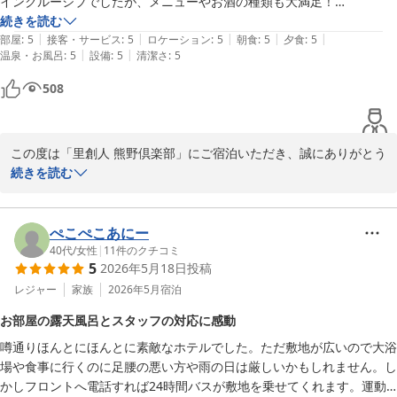
インクルーシブでしたが、メニューやお酒の種類も大満足！

夜の星空観測会では丁寧に説明くださり、季節を変えてまた夜空を見上
続きを読む
|
|
|
|
|
げたくなりました。

部屋
:
5
接客・サービス
:
5
ロケーション
:
5
朝食
:
5
夕食
:
5
|
|
温泉・お風呂
:
5
設備
:
5
清潔さ
:
5
また家族と利用したいと思います。
508
この度は「里創人 熊野倶楽部」にご宿泊いただき、誠にありがとう
ございました。

続きを読む
スタッフのホスピタリティにお友達の皆様が感動してくださったと
のこと、大変嬉しく、温かいお言葉に心より感謝申し上げます。

ぺこぺこあにー
ご夕食ついても、メニューやお酒の種類を満喫していただけたとの
40代
/
女性
|
11
件のクチコミ
5
2026年5月18日
投稿
ことで、お食事を楽しんでいただけたと伺い、大変嬉しく思いま
す。

レジャー
家族
2026年5月
宿泊
お部屋の露天風呂とスタッフの対応に感動
夜の星空観測会では、季節によって見える星座も変わりますので、
噂通りほんとにほんとに素敵なホテルでした。ただ敷地が広いので大浴
ぜひまたご家族で訪れていただき、異なる夜空の美しさを堪能して
場や食事に行くのに足腰の悪い方や雨の日は厳しいかもしれません。し
いただければ幸いです。

かしフロントへ電話すれば24時間バスが敷地を乗せてくれます。運動