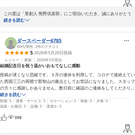
この度は「里創人 熊野倶楽部」にご宿泊いただき、誠にありがとう
ございました。

続きを読む
接客、清潔さ、サービスについて高評価をいただき、スタッフ一同
大変感激しております。

ダースベーダー6785
一方で、お部屋とアフタヌーンティーについてのご指摘、心より感
60代
/
男性
|
2
件のクチコミ
5
2026年5月20日
投稿
謝いたします。

まず、お部屋の清掃についてご不便をおかけしたこと、申し訳ござ
レジャー
家族
2026年3月
宿泊
結婚記念日を祝う温かいおもてなしに感動
いませんでした。

今後は清掃チェック体制を強化し、快適にお過ごしいただけるよう
投稿が遅くなり恐縮です。３月の連休を利用して、コロナで途絶えてい
尽力します。

た西国三三の再開で那智山の拠点としてお世話になりました。スタッフ
の方々に感謝しかありません。数日前に確認のご連絡をしてくださり、
さらにアフタヌーンティーの提供内容について、不足を感じられた
３０数年目の結婚記念日を伝えたところ、とても丁寧に喜びを表してく
続きを読む
点、とても貴重なご意見真摯に受け止め、改善に努めます。

|
|
|
|
|
ださいました。そして客室にはブーケが。妻ともどもとても幸せな気分
部屋
:
5
接客・サービス
:
5
ロケーション
:
5
朝食
:
5
夕食
:
5
|
|
温泉・お風呂
:
5
設備
:
5
清潔さ
:
5
になりました。

またお迎えできる機会がございましたら、ご期待に添えるおもてな
夕食では、料理が素晴らしくまたスタッフの方の丁寧な説明に美味しく
398
しをご提供できるようスタッフ一同努めてまいります。

いただきました。夜遅くにインフォメーションに伺い、地図を拝見して
この度は貴重なご意見をお寄せいただき、ありがとうございまし
いたところ、女性スタッフから声をかけられ、何かご案内できることは
た。
ありませんかと聞かれたので、柑橘類を購入したいと申し上げたとこ