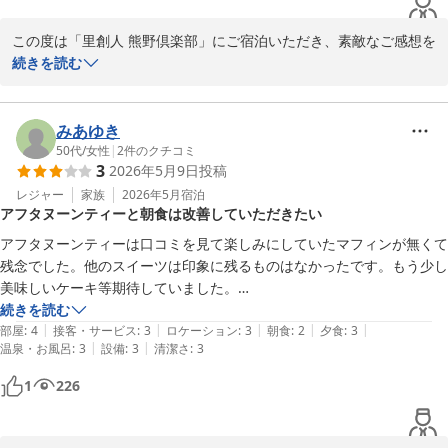
ます。

ありがとうございました。
この度は「里創人 熊野倶楽部」にご宿泊いただき、素敵なご感想を
里創人 熊野倶楽部
お寄せいただき誠にありがとうございます。

続きを読む
2026-06-04
「一人一人がとても親切に対応して頂き」とのお言葉、本当にあり
みあゆき
がとうございます。

50代
/
女性
|
2
件のクチコミ
3
2026年5月9日
投稿
私たちはお客様の旅が心地よいものとなるよう、笑顔と細やかな気
配りを心掛けております。喜んでいただけたことはスタッフ一同に
レジャー
家族
2026年5月
宿泊
アフタヌーンティーと朝食は改善していただきたい
とって大きな励みとなります。

アフタヌーンティーは口コミを見て楽しみにしていたマフィンが無くて
残念でした。他のスイーツは印象に残るものはなかったです。もう少し
お料理について、熊野倶楽部では地元の食材を活かし、一品一品に
美味しいケーキ等期待していました。

こだわりを持ってご提供しております。お食事が旅の楽しさをさら
大浴場は朝9時までで朝食、移動時間を考えると入れません。サウナに
続きを読む
に引き立てる一部となったこと、とても嬉しいです。

|
|
|
|
|
入りたかったが残念でした。せめて9時半10時でも良いのかと。

部屋
:
4
接客・サービス
:
3
ロケーション
:
3
朝食
:
2
夕食
:
3
|
|
温泉・お風呂
:
3
設備
:
3
清潔さ
:
3
1人10万越えの宿泊で朝食の内容が残念です。せめて夕食の穀雨で一人
づつ配膳したスタイルにしてはどうかと思います。オムレツを焼いてい
1
226
この度はご感想をいただき、誠にありがとうございました。

る方も不機嫌としか思えませんでした。

またのお越しスタッフ一同、お待ち申し上げております。
お酒が呑める人には良さそうですが、食事を期待して行く方には残念な
お宿かと思います。

里創人 熊野倶楽部