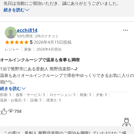
先日は当館にご宿泊いただき、誠にありがとうございました。

同じ県内から伺ったので何人か行かれたことがある方も「う～ん、普
2026-05-18
続きを読む
通」と聞いていました。

ご期待に沿うサービスをご提供できず、ご満足いただける滞在と

ハイクラス宿巡りが年に数回の楽しみにしているのですが、聞いていた
通り普通でした。
ならなかったこと、心よりお詫び申し上げます。

acchi814
50代
/
男性
|
2
件のクチコミ
5
2026年4月15日
投稿
レジャー
家族
2026年4月
宿泊
頂戴しましたアフターヌーンティ及び朝食内容に関するご感想は

オールインクルーシブで温泉も食事も満喫
1泊で熊野市にある里創人 熊野倶楽部へ♪

今後の商品開発やサービスの見直しにおいて大変重要な参考とさせ
温泉もありオールインクルーシブで滞在中ゆっくりできるお気に入りの
ていただきます。

宿(⁠^⁠^⁠)

続きを読む
価格以上の価値を感じていただける施設を目指し、一つひとつの課
|
|
|
|
|
夕食はハーフブュッフェもありますがゆっくり食べたいのでメインダイ
部屋
:
5
接客・サービス
:
5
ロケーション
:
5
朝食
:
5
夕食
:
5
題に取り組んで参ります。

|
|
温泉・お風呂
:
5
設備
:
5
清潔さ
:
5
ニングの料亭 穀雨で味覚三昧会席♪

758
熊野八寸

尾鷲産椎茸と春野菜のコンフィ

貴重なお時間を割いてご投稿いただき、誠にありがとうございまし
春豆と若筍の旨煮 山葵餡かけ

た。
この度は、里創人 熊野倶楽部のご宿泊を満喫していただけたご感