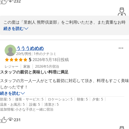
232
しかしながら、夜間の露天風呂からのお帰り道が少し暗かったとの
こと、貴重なご意見をありがとうございます。

特に夜間や足元の安全についてさらに配慮すべき部分であると深く
受け止めております。

この度は「里創人 熊野倶楽部」をご利用いただき、また貴重なお時
安心してお過ごしいただける環境づくりのために、必要に応じて照
間を割いて温かいご感想をお寄せいただきまして、誠にありがとう
続きを読む
明の調整や改善を検討させていただきます。

ございます。

うううめめめ
この度は、貴重なご意見と温かいご感想をお寄せいただき誠にあり
私たちは、お客様の大切なひとときを快適で特別なものにするた
20代
/
男性
|
1
件のクチコミ
5
2026年5月18日
投稿
がとうございました。

め、心を込めてサービスを提供することを日々心掛けております。

またのご来館をスタッフ一同心よりお待ち申し上げております。あ
その結果としてこのようなありがたいお言葉を頂戴できたことは、
レジャー
家族
2026年5月
宿泊
スタッフの親切と美味しい料理に満足
スタッフにとって何よりの励みであり、大きな喜びです。

スタッフの方一人一人がとても親切に対応して頂き、料理もすごく美味
里創人 熊野倶楽部
しかったです！
2026-06-09
これからも、お客様によりご満足いただき、「また訪れたい」と思
続きを読む
っていただける宿となるよう、サービスの向上や細かな配慮を追求
|
|
|
|
|
部屋
:
5
接客・サービス
:
5
ロケーション
:
5
朝食
:
5
夕食
:
5
し続けます。

|
|
温泉・お風呂
:
5
設備
:
5
清潔さ
:
5
追加情報
:
小さな子供と一緒に宿泊
231
またお会いできる日を楽しみにスタッフ一同お待ち申し上げており