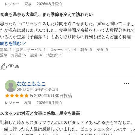
レジャー
家族
2026年8月
宿泊
食事も温泉も大満足、また季節を変えて訪れたい
思った以上にリラックスした時間を過ごせました。満室と聞いていまし
たが混在は感じませんでした。食事時間が余裕をもって人数配分されて
いるのか空席（予備席？）もあり取り待ちの行列もほとんど無く料理
（ブッフェ）も少なくなっているものは早々に補充されてました。夕食
続きを読む
|
|
|
|
|
はもちろんですが、アフタヌーンブッフェは昼食並朝食は夕食並の種類
部屋
:
4
接客・サービス
:
5
ロケーション
:
4
朝食
:
5
夕食
:
5
|
|
温泉・お風呂
:
5
設備
:
4
清潔さ
:
5
が用意されており一つ一つのきちんと調理されておいしかったです。
（夕食は食べるのに一生懸命で写真撮るのを忘れました）大浴場も空い
36
ていてゆったり入れました。部屋も経年変化はありますが綺麗に清掃さ
れていました。接客も皆さん笑顔で声掛け対応していただけて総じて感
じ良かったです。また違った季節に伺いたいです！
ななこももこ
50代
/
女性
|
2
件のクチコミ
5
2026年6月30日
投稿
レジャー
友達
2026年6月
宿泊
スタッフの対応と食事に感動、星空も最高
到着した時からスタッフさんのホスピタリティあふれるおもてなしに、
一緒に行った友人達は感動していました。ビュッフェスタイルのオール