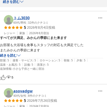
き、誠にありがとうございました。

お寄せいただき誠にありがとうございます。

続きを読む
またのご来館を心よりお待ちしております。素敵なご夫婦のお二人
旅の最後まで気持ちよくお過ごしいただけたとのこと、大変嬉しく
に再びお会いできる日を楽しみにしております。
思います。

トム3030
里創人 熊野倶楽部
60代
/
男性
|
32
件のクチコミ
2026-05-29
5
2026年8月4日
投稿
雨の日のチェックアウトでホテル内バスをご利用いただいた際の、
フロントスタッフや運転手の対応にお褒めの言葉をいただき、あり
レジャー
家族
2026年8月
宿泊
すべてが大満足、みかんの季節にまた来ます
がとうございます。

お部屋も大浴場も食事もスタッフの対応も大満足でした

またみかんの季節に来ます
最後まで気持ち良く旅を終えていただけたとの言葉は、スタッフ一
続きを読む
同にとって何よりの励みです。

|
|
|
|
|
部屋
:
5
接客・サービス
:
5
ロケーション
:
5
朝食
:
5
夕食
:
5
この度の素敵なご感想を糧に、今後もさらに心地よい滞在をご提供
|
|
温泉・お風呂
:
5
設備
:
5
清潔さ
:
5
追加情報
:
小さな子供と一緒に宿泊
できるよう努めてまいります。

5
またのご訪問をスタッフ一同心よりお待ち申し上げております。あ
asovadgw
りがとうございました。
40代
/
女性
|
8
件のクチコミ
里創人 熊野倶楽部
5
2026年7月26日
投稿
2026-05-18
レジャー
家族
2026年7月
宿泊