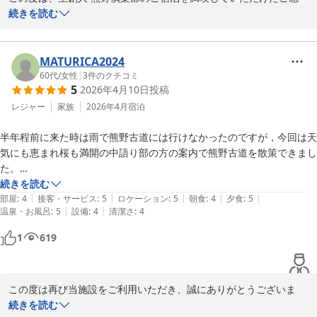
モッツァレラチーズの糖漬け 木の芽味噌和え

里創人 熊野倶楽部
想、大変嬉しく拝読しました。

続きを読む
季節の自家製サワーピクルス

2026-05-15
細やかな内容をお伝えいただき、心温まるお言葉にスタッフ一同感
謝しております。

春の香り

MATURICA2024
アスパラガスと大内山牛乳の温かいポタージュ

夕食で選ばれた料亭「穀雨」の味覚三昧会席は、地元の旬な食材を
60代
/
女性
|
3
件のクチコミ
5
2026年4月10日
投稿
活かした料理の数々を提供しております。料理の美味しさや、出す
季節の御造り

タイミングについてもご満足いただけたとのこと、お客様が楽しく
レジャー
家族
2026年4月
宿泊
伊勢海老、熊野産本鮪、紋甲烏賊

お食事いただけたことを知り、大変嬉しく思います。スタッフの心
半年程前に来た時は雨で熊野古道には行けなかったのですが，今回は天
遣いやサービスもお楽しみいただけたようで誇らしく感じます。

風伝峠

気にも恵まれ桜も満開の中語り部の方の案内で熊野古道を散策できまし
燻製纏う国産鱒のオーブン焼き

た。

また、食後には「The Club Lounge」でお酒を飲んだり、おつまみ
熊野産ミルキークインのリゾット仕立て

すごく良かったです。

続きを読む
をお楽しみいただくなど、滞在そのものを満喫していただけたよう
|
|
|
|
|
前回より朝食が美味しくなってました

部屋
:
4
接客・サービス
:
5
ロケーション
:
5
朝食
:
4
夕食
:
5
ですね。

お口直し

|
|
温泉・お風呂
:
5
設備
:
4
清潔さ
:
4
温泉も露天風呂の変わり湯がいいですね
ラウンジの落ち着いた雰囲気の中でのひとときが、さらに特別な思
地元産トマトと岩戸の塩

い出を作るひと時となったことを願っております。

邪払飴と甘酒のシャーベット添え

1
619
三重ブランド

この度は、素敵なご感想をお寄せいただき、誠にありがとうござい
松阪牛の紀州備長炭 炭火焼き

この度は再び当施設をご利用いただき、誠にありがとうございま
ました。

自家製柚子味噌 結晶塩 山葵

す。

続きを読む
異なる季節にお越しいただければ、熊野の自然美や季節限定の料理