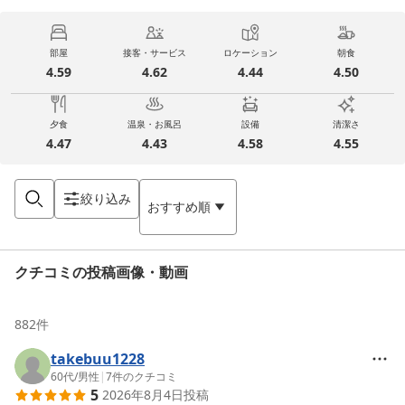
部屋
接客・サービス
ロケーション
朝食
4.59
4.62
4.44
4.50
夕食
温泉・お風呂
設備
清潔さ
4.47
4.43
4.58
4.55
絞り込み
おすすめ順
クチコミの投稿画像・動画
882
件
takebuu1228
60代
/
男性
|
7
件のクチコミ
5
2026年8月4日
投稿