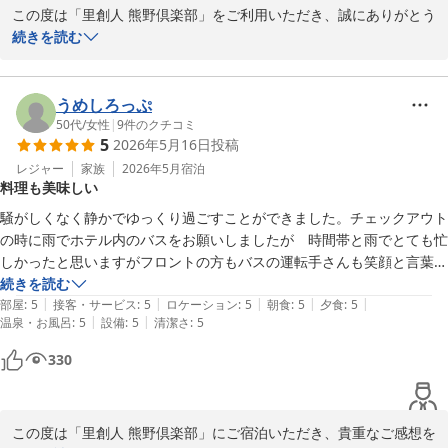
この度は「里創人 熊野倶楽部」をご利用いただき、誠にありがとう
ろ、丁寧に説明をしてくださいました。そして、あくる朝チェックアウ
里創人 熊野倶楽部
ございました。

続きを読む
トのタイミングでおすすめの専売所の地図等が別のスタッフの方から渡
2026-07-06
またご結婚30数年目という特別な記念日にお越しいただきまして、
されました。紹介いただいた農協では想定以上の買い物ができ、たいへ
スタッフ一同心より感謝いたします。

ん満足しました。サービスも素晴らしいし完璧ですが、郷土愛にあふれ
うめしろっぷ
た女性スタッフに感動です。何度でも伺いたい宿と妻とは同じ思いで
50代
/
女性
|
9
件のクチコミ
す。また、那智山はじめ熊野に伺う時にはお世話になりたいと思いま
5
2026年5月16日
投稿
客室にご用意させて頂きましたブーケが奥様にも喜んでいただけた
す。ほんとうにありがとうございました。
とのことで、特別な日を彩るおもてなしができたことはスタッフに
レジャー
家族
2026年5月
宿泊
料理も美味しい
とっても光栄でございます。

騒がしくなく静かでゆっくり過ごすことができました。チェックアウト
の時に雨でホテル内のバスをお願いしましたが　時間帯と雨でとても忙
また、特産品をお買い求めされ、大変満足されたとのこと、とても
しかったと思いますがフロントの方もバスの運転手さんも笑顔と言葉使
嬉しいかぎりです。

いも対応も良く一度も嫌な気持ちなる事なく最後の最後まで気持ち良く
続きを読む
熊野地方の豊かな自然や文化、そして地元ならではの特産品を楽し
|
|
|
|
|
旅を終える事ができました。ありがとうございました。それから5,000
部屋
:
5
接客・サービス
:
5
ロケーション
:
5
朝食
:
5
夕食
:
5
んでいただけたこと、心より嬉しく思います。

|
|
温泉・お風呂
:
5
設備
:
5
清潔さ
:
5
歩達成のお土産もありがとうございました。
330
次回お越しいただける際には、さらに素晴らしい体験をご提供でき
るよう、精一杯努めてまいります。

この度は貴重なお時間を割いて素晴らしいご感想をお寄せいただ
この度は「里創人 熊野倶楽部」にご宿泊いただき、貴重なご感想を