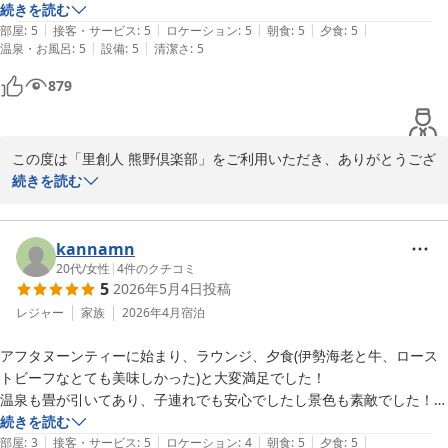
不足な私は結構汗かきました。でもお部屋の露天風呂に何回も入り優雅
続きを読む
この度は貴重なご感想をお寄せいただき、誠にありがとうございま
|
|
|
|
|
な時間でした。客室露天風呂って若い頃はなんとも思わなかったのに今
部屋
:
5
接客・サービス
:
5
ロケーション
:
5
朝食
:
5
夕食
:
5
した。

|
|
温泉・お風呂
:
5
設備
:
5
清潔さ
:
5
回ので凄く気にいりました。ご飯も美味しいし、生搾りオレンジも最高
またのお越しをスタッフ一同、心よりお待ち申し上げております。
に甘くてびっくり！お酒の種類も満足すぎです！そしてなによりスタッ
里創人 熊野倶楽部
879
フの方がすぐ気がつく本当に素敵な対応で気持ち良かったです。夜には
2026-07-06
ラウンジでジャズ生演奏もあり、外では星やランタンが輝き素敵でし
た。主人の誕生日で伺いましたがなんとお部屋入ったらお花のプレゼン
この度は「里創人 熊野倶楽部」をご利用いただき、ありがとうござ
トあり嬉しかったです。子供が小さいときは遊園地ばかりで立地と清潔
います。

続きを読む
さぐらいしか気にしてませんでした。ホテルは寝るだけと思っていたの
心温まるご感想をお寄せくださり、スタッフ一同大変嬉しく拝読さ
で。子が育った今は立地気にせず、夫婦2人でホテルでゆっくり過ご
せていただきました。

す、こんな優雅なホテルの過ごし方まだ始めたばかりで、こんな素敵な
kannamn
ホテルに辿り着きラッキーです。また伺います。ありがとうございま
20代
/
女性
|
4
件のクチコミ
す。お世話になりました。

5
2026年5月4日
投稿
ご夕食での生搾りオレンジ、お酒の種類についてありがたいお言葉
それと近くに鬼ヶ城があります。世界遺産で蜂の巣のようで圧倒です。
をいただきありがとうございます。

レジャー
家族
2026年4月
宿泊
熊野倶楽部行った際は絶対行ったほうがいいです！
ご夫婦2人でゆっくりと過ごす時間に彩りを添えられたのであれ
アフタヌーンティーに始まり、ラウンジ、夕食(伊勢海老と牛、ロース
ば、こんなに嬉しいことはありません。

トビーフなとても美味しかった)と大変満足でした！

温泉も畳が引いてあり、子連れでも安心でしたし景色も素敵でした！

ゆったり過ごせました。お酒好きな方はさらに良さそうです！

続きを読む
そして、鬼ヶ城のご紹介もありがとうございます。世界遺産に登録
|
|
|
|
|
飲めなくても温泉やお料理に癒されました♪

部屋
:
3
接客・サービス
:
5
ロケーション
:
4
朝食
:
5
夕食
:
5
されているその壮大な自然と蜂の巣のような形状の海岸は圧巻で