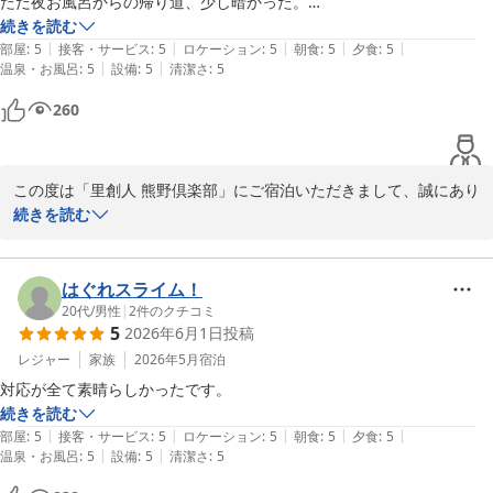
ただ夜お風呂からの帰り道、少し暗かった。

里創人 熊野倶楽部
広大な敷地なので仕方ないかな。
続きを読む
2026-07-06
|
|
|
|
|
部屋
:
5
接客・サービス
:
5
ロケーション
:
5
朝食
:
5
夕食
:
5
|
|
温泉・お風呂
:
5
設備
:
5
清潔さ
:
5
260
この度は「里創人 熊野倶楽部」にご宿泊いただきまして、誠にあり
がとうございます。

続きを読む
「絶景のお部屋」というお言葉、大変ありがたく拝読いたしまし
た。

はぐれスライム！
20代
/
男性
|
2
件のクチコミ
5
2026年6月1日
投稿
熊野の豊かな自然を感じながらご滞在いただけたことは、私どもに
とって何よりの喜びです。

レジャー
家族
2026年5月
宿泊
お部屋や露天風呂からの景色は、お客様からご好評をいただいてお
ります。

続きを読む
心温まるひとときを過ごしていただけたようで、とても光栄です。

|
|
|
|
|
部屋
:
5
接客・サービス
:
5
ロケーション
:
5
朝食
:
5
夕食
:
5
|
|
温泉・お風呂
:
5
設備
:
5
清潔さ
:
5