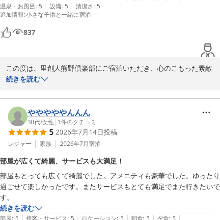
|
|
温泉・お風呂
:
5
設備
:
5
清潔さ
:
5
坂があるのですがバスも出ておりベビーカーや車椅子の方も安心して利
す。

追加情報
:
小さな子供と一緒に宿泊
用できます✨

熊野ならではの大自然の美しさと神秘を感じられるスポットですの
スタッフさんも皆さん笑顔で、気持ちの良い滞在でした！また利用させ
で、熊野倶楽部へお越しいただいた際には、ぜひ立ち寄っていただ
837
ていただきます☺️
きたい場所の一つです。素敵なアドバイスを共有していただき感謝
いたします。

この度は、里創人熊野倶楽部にご宿泊いただき、心のこもった素敵
なご感想をお寄せいただきまして誠にありがとうございます。満足
続きを読む
「また伺います」とのお言葉、本当にありがとうございます。

いただけたご様子に、スタッフ一同心からうれしく思います。

次回もより素敵なひとときをご提供できるよう、スタッフ一同さら
に努力してまいります。

アフタヌーンティーでのスタートからラウンジや夕食に至るまで満
やややややんんん
この度は貴重なお時間を割いて素晴らしいご感想をお寄せいただ
足いただけたとのこと、とても嬉しいです。

30代
/
女性
|
1
件のクチコミ
き、誠にありがとうございました。

5
2026年7月14日
投稿
伊勢海老や牛肉、ローストビーフなど、地元の食材や季節の素材に
またのご来館を心よりお待ち申し上げております。
こだわったお料理をお楽しみいただけたことは、料理チームにとっ
レジャー
家族
2026年7月
宿泊
里創人 熊野倶楽部
ても大変励みになります。一つひとつの料理が、特別な滞在の彩り
部屋が広くて綺麗、サービスも大満足！
となったことを光栄に思います。

2026-05-29
部屋もとっても広くて綺麗でした。アメニティも豪華でした。ゆったり
過ごせて楽しかったです。またサービスもとても満足でまた行きたいで
また、温泉に畳が敷かれていることを喜んでいただけた点、特に小
す。
さなお子様連れのお客様に安心してご利用いただけたとのお言葉、
続きを読む
とても嬉しく受け止めました。また、温泉からの景色をご堪能いた
|
|
|
|
|
部屋
:
5
接客・サービス
:
5
ロケーション
:
5
朝食
:
5
夕食
:
5
だけたとのこと、熊野の豊かな自然を存分に感じていただけたよう