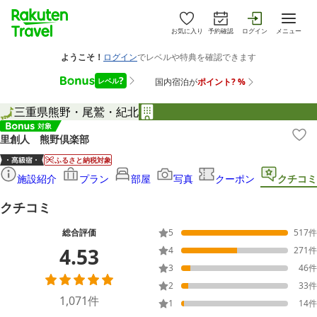
お気に入り
予約確認
ログイン
メニュー
三重県
熊野・尾鷲・紀北
里創人 熊野倶楽部
ふるさと納税対象
施設紹介
プラン
部屋
写真
クーポン
クチコミ
クチコミ
総合評価
5
517
件
4.53
4
271
件
3
46
件
2
33
件
1,071
件
1
14
件