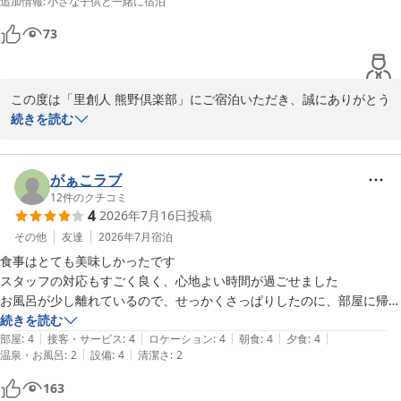
追加情報
:
小さな子供と一緒に宿泊
里創人 熊野倶楽部
73
2026-07-17
この度は「里創人 熊野倶楽部」にご宿泊いただき、誠にありがとう
ございました。

続きを読む
朝夕のお料理を楽しんでいただけたことや、お子様もイベントを楽
しみ、ご満足いただけたとのお言葉、心温まる気持ちで拝読いたし
がぁこラブ
ました。

12
件のクチコミ
4
2026年7月16日
投稿
ぜひまた季節を変えて、熊野倶楽部の魅力をお楽しみくださいま
せ。

その他
友達
2026年7月
宿泊
スタッフ一同心を込めたおもてなしに努めてまいります。

食事はとても美味しかったです

スタッフの対応もすごく良く、心地よい時間が過ごせました

この度は、貴重なご感想をお聞かせいただき、誠にありがとうござ
お風呂が少し離れているので、せっかくさっぱりしたのに、部屋に帰る
いました。

までに、汗だくになってしまいました

続きを読む
またのご来館をスタッフ一同、心よりお待ち申し上げております。
|
|
|
|
|
ベランダのお風呂は、最高に良かったです

部屋
:
4
接客・サービス
:
4
ロケーション
:
4
朝食
:
4
夕食
:
4
|
|
温泉・お風呂
:
2
設備
:
4
清潔さ
:
2
あと一つ、トイレのドア下の方がホコリだらけでした　ちょっと残念で
里創人 熊野倶楽部
した
163
2026-07-30