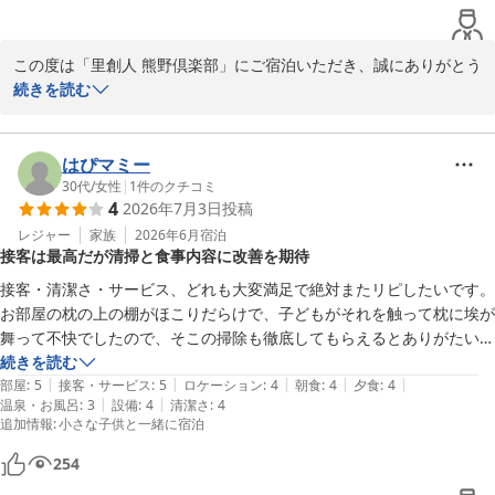
この度は「里創人 熊野倶楽部」にご宿泊いただき、誠にありがとう
ございます。

続きを読む
お食事やスタッフの対応に評価いただき、心地よい時間を過ごして
いただけたとのこと、大変嬉しく思います。

はぴマミー
一方で、お風呂の位置が少し離れているために移動が大変だったこ
30代
/
女性
|
1
件のクチコミ
4
2026年7月3日
投稿
と、そしてトイレのドア下のホコリが気になり残念な思いをされた
こと、心苦しく感じております。

レジャー
家族
2026年6月
宿泊
接客は最高だが清掃と食事内容に改善を期待
ご指摘いただいた点は、すぐにスタッフ間で共有し、清掃や環境改
善に努めてまいります。

接客・清潔さ・サービス、どれも大変満足で絶対またリピしたいです。

お部屋の枕の上の棚がほこりだらけで、子どもがそれを触って枕に埃が
お寄せいただいた貴重なご意見を基に、さらに快適な滞在を提供で
舞って不快でしたので、そこの掃除も徹底してもらえるとありがたいで
きるよう努めてまいります。この度は、ご意見と素敵なお声をお聞
す。

続きを読む
かせいただき、誠にありがとうございました。またのご利用をスタ
|
|
|
|
|
また、アフタヌーンティーは大好きなスパークリングワイン飲み放題で
部屋
:
5
接客・サービス
:
5
ロケーション
:
4
朝食
:
4
夕食
:
4
ッフ一同、心よりお待ち申し上げております。
|
|
温泉・お風呂
:
3
設備
:
4
清潔さ
:
4
最高でしたが、サラミやチーズ系などおつまみ系もあるとありがたいで
追加情報
:
小さな子供と一緒に宿泊
す。全て甘いものでしたので、そこが少し残念でした。

里創人 熊野倶楽部
次の訪問時にこの二つが更新されていることを祈ります！！
254
2026-07-17