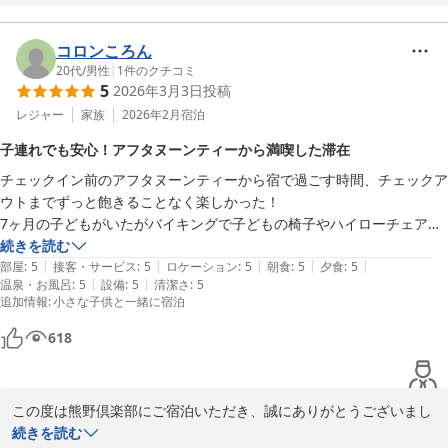
今回は天候に恵まれ、桜が満開の中で熊野古道を散策できたとのこ
をさらに満喫いただけるかと思います。またお客様にお会いできる
お食事

と、とても素敵なひとときをお楽しみいただけたようで嬉しく思い
花の窟神社奉納米 イザナミ米御飯

ます。

コロンころん
熊野産袋布昆布のときわ味噌汁 自家製糖漬け

里創人 熊野倶楽部
20代
/
男性
|
1
件のクチコミ
5
2026年3月3日
投稿
2026-04-16
さらに、前回より朝食が美味しくなっていたとのご感想を頂戴し、
本日のデザート

ありがとうございます。お客様に喜んでいただける朝食をご提供す
レジャー
家族
2026年2月
宿泊
桜のジュレを添えたアマレット風味のパンナコッタ

るため、日々料理の内容や調理方法を改善しております。このよう
温かいショコラケーキ 熊野柑橘の香り

子連れでも安心！アフタヌーンティーから満喫した滞在
なお言葉をいただけることは、私たちにとって大きな喜びです。

コーヒー

チェックイン前のアフタヌーンティーから宿で過ごす時間、チェックア
ウトまでずっと飽きることなく楽しかった！

温泉の露天風呂に関しても、「変わり湯がいいですね」とのお言
オールインクルーシブでお酒も飲み放題でハイボールから日本酒、ワイ
7ヶ月の子どもがいたがバイキングで子どもの椅子やハイローチェアを
葉、大変嬉しく感じます。季節ごとに趣向を凝らした変わり湯を提
ンなど飲みながら食べました^⁠_⁠^

用意してくれたりとてもありがたかったです！

続きを読む
供することで、多くのお客様にくつろいだひとときを感じていただ
料理はもちろん美味しくて出してくれるタイミングもよく楽しく食事が
|
|
|
|
|
お部屋にオムツのゴミ箱も用意してくれました！
部屋
:
5
接客・サービス
:
5
ロケーション
:
5
朝食
:
5
夕食
:
5
けるよう努めております。お湯が旅の楽しみの一つとなったようで
できました♪

|
|
温泉・お風呂
:
5
設備
:
5
清潔さ
:
5
何よりです。

追加情報
:
小さな子供と一緒に宿泊
食後もThe Club Loungeでちょっとしたおつまみを食べながらお酒を
熊野古道や桜のように、自然や地域の魅力を存分に楽しみながら、
618
飲みました♪

温泉やお食事も満喫していただけたご様子、大変光栄に思います。

温泉に入ったり部屋も広くゆっくりできました^⁠_⁠^

また違う季節にお越しいただき、別の景色や体験を味わっていただ
次はいつになるかわからないですがまた来たいと思います☆
ければ幸いです。

この度は熊野倶楽部にご宿泊いただき、誠にありがとうございまし
た。

続きを読む
スタッフ一同、このようなありがたいお声を励みに、さらに素晴ら