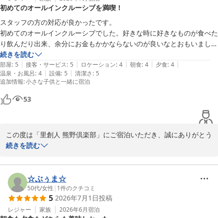
初めてのオールインクルーシブを満喫！
スタッフの方の対応が良かったです。

初めてのオールインクルーシブでした。好きな時に好きなものが食べた
り飲んだり出来、余分にお金もかかならないのが良いなとおもいまし
た。
続きを読む
|
|
|
|
|
部屋
:
5
接客・サービス
:
5
ロケーション
:
4
朝食
:
4
夕食
:
4
|
|
温泉・お風呂
:
4
設備
:
5
清潔さ
:
5
追加情報
:
小さな子供と一緒に宿泊
53
この度は「里創人 熊野倶楽部」にご宿泊いただき、誠にありがとう
ございました。

続きを読む
まず、スタッフの対応についてお褒めいただき、心より感謝申し上
げます。

☆ぶぅま☆
お客様に寄り添ったおもてなしがご宿泊をより特別なものとするこ
50代
/
女性
|
1
件のクチコミ
5
2026年7月1日
投稿
とができましたなら、私たちにとって何よりの励みです。

レジャー
家族
2026年6月
宿泊