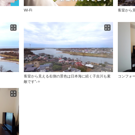
Wi-Fi
客室から
客室から見える右側の景色は日本海に続く子吉川も素
コンフォ
敵です°˖✧