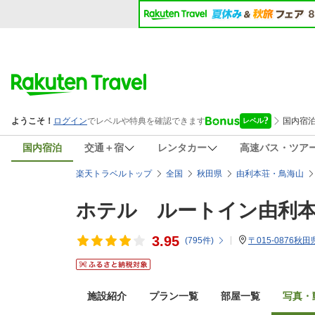
国内宿泊
交通＋宿
レンタカー
高速バス・ツア
楽天トラベルトップ
全国
秋田県
由利本荘・鳥海山
ホテル ルートイン由利
3.95
(
795
件)
〒015-0876
施設紹介
プラン一覧
部屋一覧
写真・動