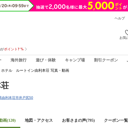
ヘルプ
お気
ー
海外旅行
遊び・体験
キャンプ場
割引クーポン
ホテル ルートイン由利本荘 写真・動画
本荘
秋田県由利本荘市井戸尻50
画(120)
地図・アクセス
お客さまの声(
795
)
クーポン一覧