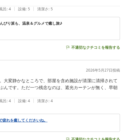
|
|
風呂
:
4
設備
:
5
清潔さ
:
5
んびり派も、温泉＆グルメで癒し旅♪
不適切なクチコミを報告する
2026年5月27日
投稿
。大変静かなところで、部屋を含め施設が清潔に清掃されて
ぶんです。ただ一つ残念なのは、遮光カーテンが無く、早朝
|
|
風呂
:
4
設備
:
4
清潔さ
:
4
で疲れを癒してくださいね。
不適切なクチコミを報告する