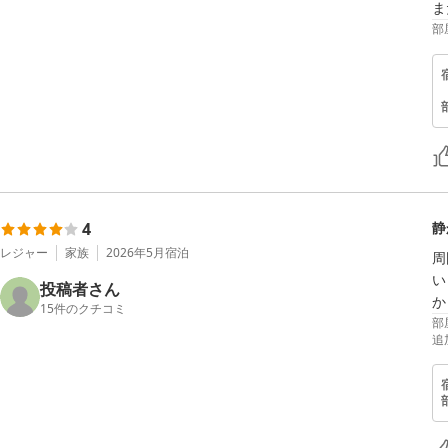
ま
部
4
静
レジャー
家族
2026年5月
宿泊
周
い
投稿者さん
か
15
件のクチコミ
部
追