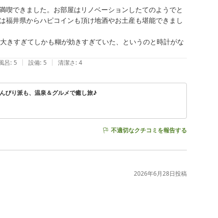
満喫できました。お部屋はリノベーションしたてのようでと
は福井県からハピコインも頂け地酒やお土産も堪能できまし
が大きすぎてしかも糊が効きすぎていた、というのと時計がな
|
|
風呂
:
5
設備
:
5
清潔さ
:
4
んびり派も、温泉＆グルメで癒し旅♪
不適切なクチコミを報告する
2026年6月28日
投稿