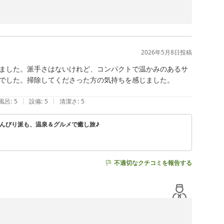
2026年5月8日
投稿
ました。派手さはないけれど、コンパクトで温かみのあるサ
でした。掃除してくださった方の気持ちを感じました。

|
|
風呂
:
5
設備
:
5
清潔さ
:
5
んびり派も、温泉＆グルメで癒し旅♪
不適切なクチコミを報告する