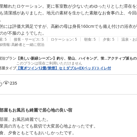
里離れたロケーション。更に客室数が少ないためゆったりとした滞在を
も清潔感がありました。地元の素材を生かした素敵なお食事の上、今回
。

的には評価大満足ですが、高齢の母は身長160cmでも備え付けの浴衣
のが不服のようでした。
|
|
|
|
|
屋
:
5
接客・サービス
:
5
ロケーション
:
5
朝食
:
5
夕食
:
5
温泉・お
加情報
:
高齢者と一緒に宿泊
宿泊プラン
【美しい新緑シーズン】釣り、登山、ハイキング、蛍…アクティブ派もの
このプランは現在ご利用いただけません
部屋タイプ
【寛ぎツイン12畳/禁煙】セミダブル+EXベッド/トイレ付
235
部屋もお風呂も綺麗で居心地の良い宿
部屋、お風呂綺麗でした。

業員の方もとても親切で大変居心地よかったです。

食、夕食ともとてもおいしかったです。
