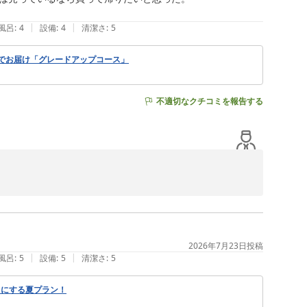
|
|
風呂
:
4
設備
:
4
清潔さ
:
5
でお届け「グレードアップコース」
不適切なクチコミを報告する
2026年7月23日
投稿
|
|
風呂
:
5
設備
:
5
清潔さ
:
5
出にする夏プラン！