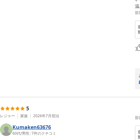
部
5
レジャー
家族
2026年7月
宿泊
部
Kumaken63676
60代
/
男性
|
7
件のクチコミ