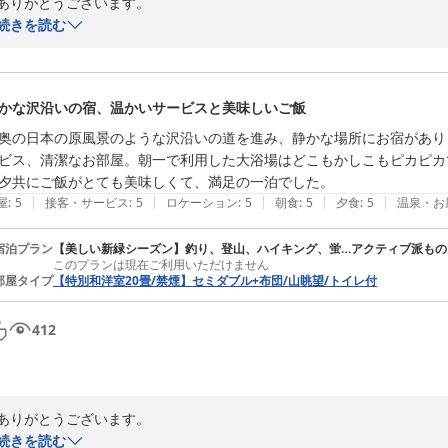
ありがとうございます。

お客様に返信させていただきました。
続きを読む
丸岡温泉たけくらべ
2026-05-28
かな沢沿いの宿、温かいサービスと美味しいご飯
奥の日本の原風景のような沢沿いの道を進み、静かな場所にお宿があり
ビス、清潔なお部屋。朝一で利用した大浴場はどこもかしこもピカピカ
夕共にご飯がとても美味しくて、満足の一泊でした。
|
|
|
|
|
屋
:
5
接客・サービス
:
5
ロケーション
:
5
朝食
:
5
夕食
:
5
温泉・お
宿泊プラン
【美しい新緑シーズン】釣り、登山、ハイキング、蛍…アクティブ派もの
このプランは現在ご利用いただけません
部屋タイプ
【特別和洋室20畳/禁煙】セミダブル+布団/山眺望/トイレ付
412
ありがとうございます。

お客様に返信させていただきました。
続きを読む