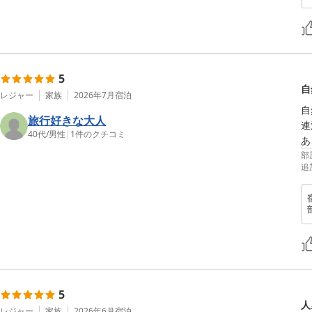
5
自
レジャー
家族
2026年7月
宿泊
自
旅行好きな大人
連
40代
/
男性
|
1
件のクチコミ
あ
部
追
5
人
レジャー
家族
2026年6月
宿泊