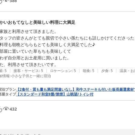
386
かいおもてなしと美味しい料理に大満足
家族と利用させて頂きました。

タッフの皆さんがとても親切で小さい孫たちにも話しかけてくださった
料理も朝晩どちらもとても美味しく大満足でした♪

部屋に置いていた草もちも美味しくて

わず自分用とお土産用に買いました。

た、利用させて頂きたいです。
|
|
|
|
|
屋
:
5
接客・サービス
:
5
ロケーション
:
5
朝食
:
5
夕食
:
5
温泉・お
加情報
:
小さな子供と一緒に宿泊
宿泊プラン
【2食付・質も量も満足間違いなし】和牛ステーキも付いた板長厳選素材
部屋タイプ
【スタンダード和室8畳/禁煙】山眺望/トイレ付
432