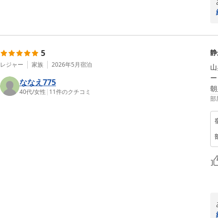
5
静
レジャー
家族
2026年5月
宿泊
山
ー
ななえ775
朝
40代
/
女性
|
11
件のクチコミ
部