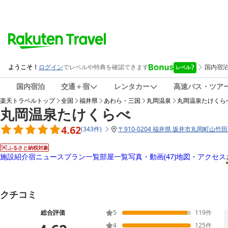
国内宿泊
交通＋宿
レンタカー
高速バス・ツア
楽天トラベルトップ
全国
福井県
あわら・三国
丸岡温泉
丸岡温泉たけくら
丸岡温泉たけくらべ
4.62
(
343
件
)
〒
910-0204 福井県 坂井市丸岡町山竹田8
ふるさと納税対象
施設紹介
宿ニュース
プラン一覧
部屋一覧
写真・動画
(47)
地図・アクセス
クチコミ
総合評価
5
119
件
4
125
件