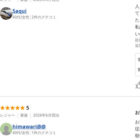
人
Saqui
て
60代
/
女性
|
2
件のクチコミ
た
私
い
部
追
5
お
レジャー
家族
2026年6月
宿泊
お
himawari@@
従
40代
/
女性
|
1
件のクチコミ
朝