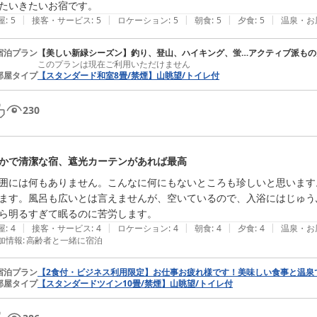
たいきたいお宿です。
|
|
|
|
|
屋
:
5
接客・サービス
:
5
ロケーション
:
5
朝食
:
5
夕食
:
5
温泉・お
宿泊プラン
【美しい新緑シーズン】釣り、登山、ハイキング、蛍…アクティブ派もの
このプランは現在ご利用いただけません
部屋タイプ
【スタンダード和室8畳/禁煙】山眺望/トイレ付
230
かで清潔な宿、遮光カーテンがあれば最高
囲には何もありません。こんなに何にもないところも珍しいと思います
ます。風呂も広いとは言えませんが、空いているので、入浴にはじゅう
ら明るすぎて眠るのに苦労します。
|
|
|
|
|
屋
:
4
接客・サービス
:
4
ロケーション
:
4
朝食
:
4
夕食
:
4
温泉・お
加情報
:
高齢者と一緒に宿泊
宿泊プラン
【2食付・ビジネス利用限定】お仕事お疲れ様です！美味しい食事と温泉
部屋タイプ
【スタンダードツイン10畳/禁煙】山眺望/トイレ付