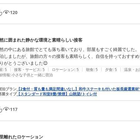
120
然に囲まれた静かな環境と素晴らしい接客
然の中にある旅館でとても落ち着いており、部屋もすごく綺麗でした。

泊しましたが、旅館の方々の接客も素晴らしく、自信を持っておすすめ
りがとうございました😊
|
|
|
|
|
屋
:
5
接客・サービス
:
5
ロケーション
:
5
朝食
:
5
夕食
:
5
温泉・お
加情報
:
小さな子供と一緒に宿泊
宿泊プラン
【2食付・質も量も満足間違いなし】和牛ステーキも付いた板長厳選素材
部屋タイプ
【スタンダード和室8畳/禁煙】山眺望/トイレ付
117
里離れたロケーション