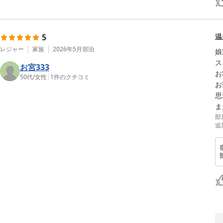
5
温
レジャー
家族
2026年5月
宿泊
娘
ス
お宮333
お
50代
/
女性
|
1
件のクチコミ
お
思
ま
部
追