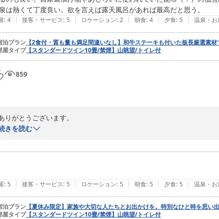
|
|
|
|
|
屋
:
4
接客・サービス
:
5
ロケーション
:
2
朝食
:
4
夕食
:
5
温泉・お
宿泊プラン
【2食付・質も量も満足間違いなし】和牛ステーキも付いた板長厳選素材
部屋タイプ
【スタンダードツイン10畳/禁煙】山眺望/トイレ付
859
ありがとうございます。

お客様に返信させていただきました。
続きを読む
丸岡温泉たけくらべ
2026-05-09
|
|
|
|
|
屋
:
5
接客・サービス
:
5
ロケーション
:
5
朝食
:
5
夕食
:
5
温泉・お
宿泊プラン
【夏休み限定】家族や大切な人たちとお出かけを。特別なひと時を思い
部屋タイプ
【スタンダードツイン10畳/禁煙】山眺望/トイレ付