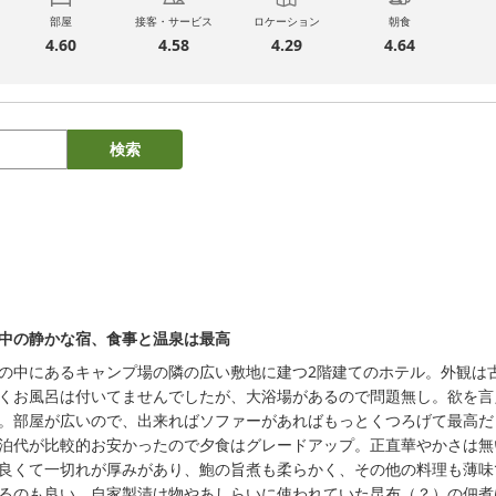
部屋
接客・サービス
ロケーション
朝食
4.60
4.58
4.29
4.64
検索
中の静かな宿、食事と温泉は最高
の中にあるキャンプ場の隣の広い敷地に建つ2階建てのホテル。外観は
くお風呂は付いてませんでしたが、大浴場があるので問題無し。欲を言
。部屋が広いので、出来ればソファーがあればもっとくつろげて最高だと
泊代が比較的お安かったので夕食はグレードアップ。正直華やかさは無
良くて一切れが厚みがあり、鮑の旨煮も柔らかく、その他の料理も薄味
るのも良い。自家製漬け物やあしらいに使われていた昆布（？）の佃煮