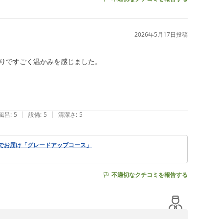
2026年5月17日
投稿
りですごく温かみを感じました。

|
|
風呂
:
5
設備
:
5
清潔さ
:
5
でお届け「グレードアップコース」
不適切なクチコミを報告する