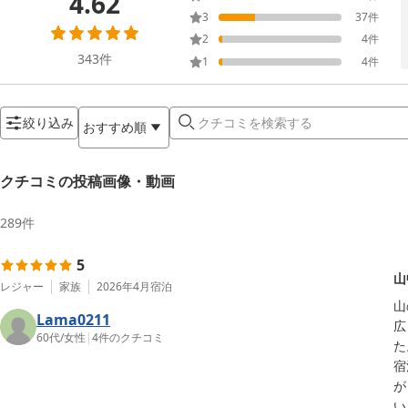
4.62
3
37
件
2
4
件
343
件
1
4
件
絞り込み
おすすめ順
クチコミの投稿画像・動画
289
件
5
山
レジャー
家族
2026年4月
宿泊
山
Lama0211
広
60代
/
女性
|
4
件のクチコミ
た
宿
が
い