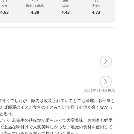
夕食
温泉・お風呂
設備
清潔さ
4.63
4.38
4.43
4.73
2026年5月4日
投稿
古そうでしたが、館内は改装されていてとても綺麗。お部屋も
えば部屋のイスが食堂のイスみたいで座り心地が良くなかっ
思う。

いが、若狭牛の鉄板焼が柔らかくで大変美味、お刺身も鮮度
で上品な味付けで大変美味しかった。地元の食材を使用して
は売っているなら買って帰りたいと思った。
