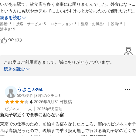
何卒ご理解ご協力の程お願い申し上げます。

いがある駅で、飲食店も多く食事には困りませんでした。外食はな〜…
客室湯呑みにつきましては客室によっていくつかタイプがございま
という方にも駅やホテル1Fにまいばすけっとがあったので便利だと思
すので、対応可能な場合は対応させていただきます。

います。

続きを読む
|
|
|
|
|
居心地良く過ごすことができました。また機会があれば宿泊したいで
部屋
:
5
接客・サービス
:
5
ロケーション
:
5
温泉・お風呂
:
-
設備
:
5
清潔さ
:
5
す。ありがとうございました
川崎グリーンプラザホテル
173
2026-07-17
この度はご利用頂きまして、誠にありがとうございます。

居心地よく過ごせたとのお言葉をいただき嬉しく思います。

続きを読む
設備面やサービス面等、お客様が快適に過ごして頂けるよう日々努
力して参りたいと思っております。

ホテル1階の“まいばすけっと”は朝7時より深夜0時までの営業とな
うさこ7394
っております。

50代
/
男性
|
39
件のクチコミ
4
2026年5月31日
投稿
ちょっとしたお買い物に便利ですので、どうぞご利用下さい。

ビジネス
一人
2026年5月
宿泊
新丸子駅近くで食事に困らない宿
川崎グリーンプラザホテル
東京での仕事のため、前泊する宿を探したところ、都内のビジネスホテ
2026-06-05
ルは高額だったので、現場まで乗り換え無しで行ける新丸子駅の近くで