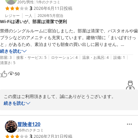
20代
/
男性
|
1
件のクチコミ
3
2026年6月11日
投稿
レジャー
一人
2026年5月
宿泊
Wi-Fiは遅いが、部屋は清潔で便利
禁煙のシングルルームに宿泊しました。部屋は清潔で、バスタオルや歯
ブラシなどのアメニティも充実しています。建物1階に「まいばすけっ
と」があるため、素泊まりでも朝食の買い出しに困りません。

続きを読む
|
|
|
|
|
部屋
:
3
接客・サービス
:
5
ロケーション
:
4
温泉・お風呂
:
4
設備
:
1
清潔さ
:
5
50
この度はご利用頂きまして、誠にありがとうございます。

こういったお客様からのお声を頂けますと日々清掃にあたっており
続きを読む
ます清掃スタッフも励みになります。

お客様をお迎えする上で室内外のメンテナンス及び清掃はしっかり
と行い、綺麗、清潔なホテルと言っていただけるよう頑張っており
冒険者120
ます。

26
件のクチコミ
3
2026年7月31日
投稿
Wi-Fiにつきましてはご不便をお掛けし申し訳ございませんでし