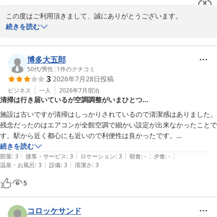
この度はご利用頂きまして、誠にありがとうございます。

設備面やサービス面等、お客様が快適に過ごして頂けるよう日々努
続きを読む
力して参りたいと思っております。

博多大五郎
川崎グリーンプラザホテル
50代
/
男性
|
1
件のクチコミ
2026-05-05
3
2026年7月28日
投稿
ビジネス
一人
2026年7月
宿泊
清掃は行き届いているが空調調整がいまひとつ…
施設は古いですが清掃はしっかりされているので清潔感はありました。

残念だったのはエアコンが全館空調で細かい設定が出来なかったことで
す。駅から近く都心にも近いので利便性は良かったです。

宿泊費はもう少し安ければ嬉しいです。

続きを読む
|
|
|
|
|
1階に"まいばすけっと"が併設されているのは便利でした。
部屋
:
3
接客・サービス
:
3
ロケーション
:
3
朝食
:
-
夕食
:
-
|
|
温泉・お風呂
:
3
設備
:
3
清潔さ
:
3
5
コロッケサンド