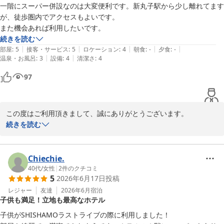
2026-07-17
一階にスーパー併設なのは大変便利です。新丸子駅から少し離れてます
が、徒歩圏内でアクセスもよいです。

また機会あれば利用したいです。
続きを読む
|
|
|
|
|
部屋
:
5
接客・サービス
:
5
ロケーション
:
4
朝食
:
-
夕食
:
-
|
|
温泉・お風呂
:
3
設備
:
4
清潔さ
:
4
97
この度はご利用頂きまして、誠にありがとうございます。

設備面やサービス面等、お客様が快適に過ごして頂けるよう日々努
続きを読む
力して参りたいと思っております。

ホテル1階の“まいばすけっと（イオン）”は朝7時より深夜0時まで
の営業となっております。

Chiechie.
ちょっとしたお買い物に便利ですので、どうぞご利用下さい。

40代
/
女性
|
2
件のクチコミ
5
2026年6月17日
投稿
レジャー
友達
2026年6月
宿泊
川崎グリーンプラザホテル
子供も満足！立地も最高なホテル
2026-06-25
子供がSHISHAMOラストライブの際に利用しました！
