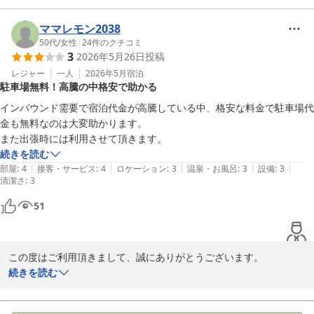
スタッフは定期的に館内を巡回チェックしておりますが、タイミン
グが合わないと確認が出来ない場合もございます。

ママレモン2038
スタッフは24時間対応しておりますので、お困りの事などございま
50代
/
女性
|
24
件のクチコミ
3
2026年5月26日
投稿
したらご遠慮なくフロントまでご連絡下さい。

出来る限り速やかに対応させて頂きます。

レジャー
一人
2026年5月
宿泊
駐車場無料！高騰の中格安で助かる
インバウンド需要で宿泊代金が高騰している中、格安な料金で駐車場代
川崎グリーンプラザホテル
金も無料なのは大変助かります。

2026-06-26
また出張時には利用させて頂きます。
続きを読む
|
|
|
|
|
部屋
:
4
接客・サービス
:
4
ロケーション
:
3
温泉・お風呂
:
3
設備
:
3
清潔さ
:
3
51
この度はご利用頂きまして、誠にありがとうございます。

現在当ホテル駐車場につきましては、提携駐車場を合わせ26台分を
続きを読む
ご用意しております。

なお、駐車場は先着順でお願いしておりますが、駐車された場合