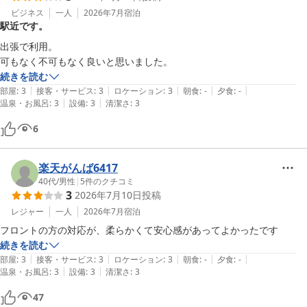
た。接続機器の再起動により状況が改善する場合もございます。

ビジネス
一人
2026年7月
宿泊
駅近です。
客室内におきまして不具合や不明点がございましたらご遠慮なくフ
ロントまでご連絡下さいませ。

出張で利用。

出来る限り対応させていただきます。

続きを読む
|
|
|
|
|
部屋
:
3
接客・サービス
:
3
ロケーション
:
3
朝食
:
-
夕食
:
-
川崎グリーンプラザホテル
|
|
温泉・お風呂
:
3
設備
:
3
清潔さ
:
3
2026-06-25
6
楽天がんば6417
40代
/
男性
|
5
件のクチコミ
3
2026年7月10日
投稿
レジャー
一人
2026年7月
宿泊
フロントの方の対応が、柔らかくて安心感があってよかったです
続きを読む
|
|
|
|
|
部屋
:
3
接客・サービス
:
3
ロケーション
:
3
朝食
:
-
夕食
:
-
|
|
温泉・お風呂
:
3
設備
:
3
清潔さ
:
3
47