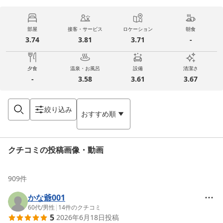
部屋
接客・サービス
ロケーション
朝食
3.74
3.81
3.71
-
夕食
温泉・お風呂
設備
清潔さ
-
3.58
3.61
3.67
絞り込み
おすすめ順
クチコミの投稿画像・動画
909
件
かな爺001
60代
/
男性
|
14
件のクチコミ
5
2026年6月18日
投稿