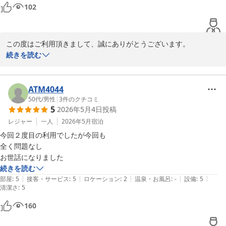
102
この度はご利用頂きまして、誠にありがとうございます。

当ホテルは東急東横線の武蔵小杉駅からですと１駅の新丸子駅が最
続きを読む
寄りとなっております。

現在新丸子駅は多数の路線が乗り入れておりますので、新横浜・横
浜・みなとみらい方面、渋谷・新宿方面、池袋・埼玉方面、日比
ATM4044
谷・大手町方面、等様々な方面に行かれるのに非常に便利になって
50代
/
男性
|
3
件のクチコミ
5
2026年5月4日
投稿
おります。

今後も旅行やビジネスの拠点としてご利用いただければ幸いです。

レジャー
一人
2026年5月
宿泊
今回２度目の利用でしたが今回も

全く問題なし

川崎グリーンプラザホテル
お世話になりました
2026-06-05
続きを読む
|
|
|
|
|
部屋
:
5
接客・サービス
:
5
ロケーション
:
2
温泉・お風呂
:
-
設備
:
5
清潔さ
:
5
160