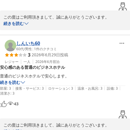
この度はご利用頂きまして、誠にありがとうございます。

こういったお客様からのお声を頂けますとフロントスタッフも励み
続きを読む
になりありがたく思います。

フロントの対応につきましては、今後もスタッフ一同丁寧な接客を
心がけ、お客様に気分良くお泊りいただけるよう努めてまいりま
しんいち60
す。

60代
/
男性
|
1
件のクチコミ
3
2026年6月29日
投稿
レジャー
一人
2026年6月
宿泊
川崎グリーンプラザホテル
安心感のある普通のビジネスホテル
2026-07-17
普通のビジネスホテルで安心します。
続きを読む
|
|
|
|
|
部屋
:
3
接客・サービス
:
3
ロケーション
:
3
温泉・お風呂
:
3
設備
:
3
清潔さ
:
3
43
この度はご利用頂きまして、誠にありがとうございます。
