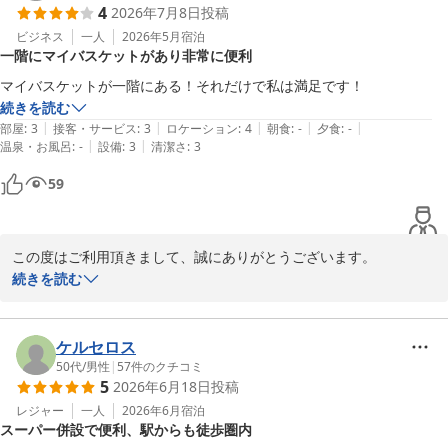
川崎グリーンプラザホテル
4
2026年7月8日
投稿
2026-08-02
ビジネス
一人
2026年5月
宿泊
一階にマイバスケットがあり非常に便利
マイバスケットが一階にある！それだけで私は満足です！
続きを読む
|
|
|
|
|
部屋
:
3
接客・サービス
:
3
ロケーション
:
4
朝食
:
-
夕食
:
-
|
|
温泉・お風呂
:
-
設備
:
3
清潔さ
:
3
59
この度はご利用頂きまして、誠にありがとうございます。

設備面やサービス面等、お客様が快適に過ごして頂けるよう日々努
続きを読む
力して参りたいと思っております。

ホテル1階の“まいばすけっと”は朝7時より深夜0時までの営業とな
っております。

ケルセロス
ちょっとしたお買い物に便利ですので、どうぞご利用下さい。

50代
/
男性
|
57
件のクチコミ
5
2026年6月18日
投稿
レジャー
一人
2026年6月
宿泊
川崎グリーンプラザホテル
スーパー併設で便利、駅からも徒歩圏内