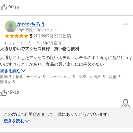
16
かかかちろう
30代
/
男性
|
13
件のクチコミ
5
2026年7月22日
投稿
レジャー
一人
2026年7月
宿泊
大通り沿いでアクセス良好、買い物も便利
大通りに面したアクセスの良いホテル　ホテルのすぐ近くに食品店（ま
いばすけっと）があり、食品の買い出しには事欠かない
続きを読む
|
|
|
|
|
部屋
:
5
接客・サービス
:
5
ロケーション
:
5
温泉・お風呂
:
5
設備
:
5
清潔さ
:
5
42
この度はご利用頂きまして、誠にありがとうございます。

設備面やサービス面等、お客様が快適に過ごして頂けるよう日々努
続きを読む
力して参りたいと思っております。
