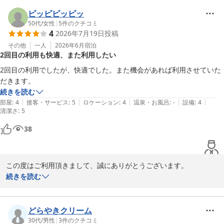
ホテル1階の“まいばすけっと”は朝7時より深夜0時までの営業とな
っております。

ピッピピッピッ
ちょっとしたお買い物に便利ですので、どうぞご利用下さい。

50代
/
女性
|
5
件のクチコミ
4
2026年7月19日
投稿
その他
一人
2026年6月
宿泊
川崎グリーンプラザホテル
2回目の利用も快適、また利用したい
2026-08-02
2回目の利用でしたが、快適でした。また機会があれば利用させていた
続きを読む
|
|
|
|
|
部屋
:
4
接客・サービス
:
5
ロケーション
:
4
温泉・お風呂
:
-
設備
:
4
清潔さ
:
5
38
この度はご利用頂きまして、誠にありがとうございます。

また利用したいとのお言葉を頂き大変ありがたく思います。

続きを読む
設備面やサービス面等、お客様が快適に過ごして頂けるよう日々努
力して参りたいと思っております。

またのお越しをお待ち申し上げております。
どらやきクリーム
30代
/
男性
|
3
件のクチコミ