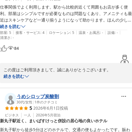
駅前にはスーパー、ホテル1階にはミニスーパー、徒歩1分圏内にコ
仕事関係でよく利用します。駅から比較的近くて周囲もお店が多く便
ンビニもございます。

利。部屋はシンプルですが必要なものは問題なくあり、アメニティも最
駅周辺マップもご用意しておりますので、何かご不明な点などござ
近はスキンケアなど一通り揃うようになって助かります。ほんの少し不
いましたらご遠慮なくお尋ね下さいませ。

便なのは鍵が昔ながらの金属で、外出時は預けることになっている点
続きを読む
|
|
|
|
|
と、インスタントコーヒーがアメニティ（ロビー）にあるのに部屋に湯
部屋
:
5
接客・サービス
:
4
ロケーション
:
5
温泉・お風呂
:
-
設備
:
-
清潔さ
:
-
呑しかない点くらいでしょうか。マグカップ置いていただけると有難い
川崎グリーンプラザホテル
です。
84
2026-06-25
この度はご利用頂きまして、誠にありがとうございます。

ルームキーのお預かりにつきましてはご不便をお掛けし申し訳ござ
続きを読む
いません。

当ホテルではセキュリティ上の観点から、お客様の外出時には短時
間であってもルームキーをお預かりしております。

うめシロップ炭酸割
これにより、チェックイン時及び帰館時にはご宿泊のお客様はフロ
30代
/
女性
|
1
件のクチコミ
5
2026年6月1日
投稿
ントにお立ち寄りになる事となり、フロントを素通りされるお客様
にはお声掛けを行っております。

ビジネス
一人
2026年5月
宿泊
新丸子駅近く、まいばすけっと併設の居心地の良いホテル
ご宿泊のお客様が安心して館内で過ごして頂けるよう上記の様な対
応を行っております。

新丸子駅から徒歩5分ほどのホテルで、交通の便もよかったです。賑わ