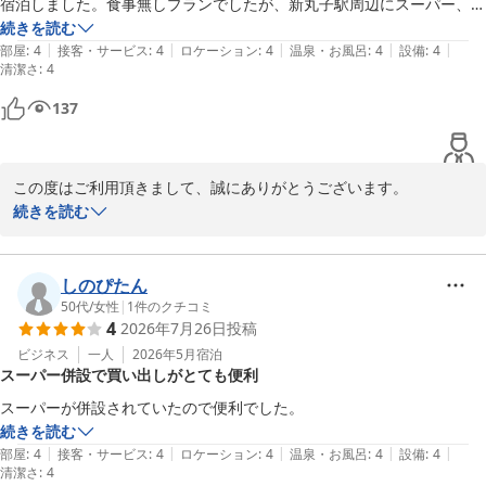
宿泊しました。食事無しプランでしたが、新丸子駅周辺にスーパー、コ
ンビニ、飲食店などがあり、食事に不自由しませんでした。
続きを読む
|
|
|
|
|
部屋
:
4
接客・サービス
:
4
ロケーション
:
4
温泉・お風呂
:
4
設備
:
4
清潔さ
:
4
137
この度はご利用頂きまして、誠にありがとうございます。

新丸子駅は隣駅武蔵小杉駅から比べますと小さな駅ですが、周辺に
続きを読む
は飲食店等多数あり便利な街でございます。

また、当ホテル最寄り駅の新丸子駅は現在多数の路線が乗り入れて
おりますので、横浜・新横浜・みなとみらい方面、渋谷・新宿方
しのぴたん
面、池袋・埼玉方面、日比谷・大手町方面、等

50代
/
女性
|
1
件のクチコミ
4
2026年7月26日
投稿
様々な方面に行かれるのに非常に便利になっております。

今後も旅行やビジネスの拠点としてご利用いただければ幸いです。

ビジネス
一人
2026年5月
宿泊
スーパー併設で買い出しがとても便利
川崎グリーンプラザホテル
続きを読む
2026-06-05
|
|
|
|
|
部屋
:
4
接客・サービス
:
4
ロケーション
:
4
温泉・お風呂
:
4
設備
:
4
清潔さ
:
4