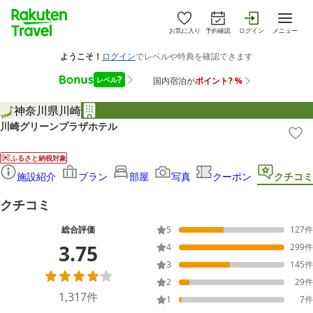
お気に入り
予約確認
ログイン
メニュー
神奈川県
川崎
川崎グリーンプラザホテル
ふるさと納税対象
施設紹介
プラン
部屋
写真
クーポン
クチコミ
クチコミ
総合評価
5
127
件
3.75
4
299
件
3
145
件
2
29
件
1,317
件
1
7
件