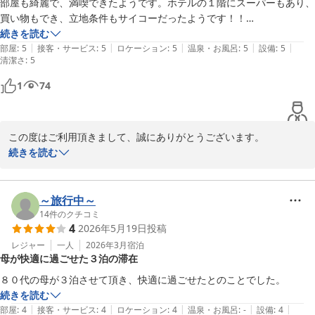
部屋も綺麗で、満喫できたようです。ホテルの１階にスーパーもあり、
買い物もでき、立地条件もサイコーだったようです！！

続きを読む
|
|
|
|
|
部屋
:
5
接客・サービス
:
5
ロケーション
:
5
温泉・お風呂
:
5
設備
:
5
清潔さ
:
5
1
74
この度はご利用頂きまして、誠にありがとうございます。

ご宿泊におきましてお子様にご満足いただけたようで嬉しく思いま
続きを読む
す。

設備面やサービス面等、お客様が快適に過ごして頂けるよう日々努
力して参りたいと思っております。

～旅行中～
14
件のクチコミ
4
2026年5月19日
投稿
川崎グリーンプラザホテル
レジャー
一人
2026年3月
宿泊
2026-06-25
母が快適に過ごせた３泊の滞在
８０代の母が３泊させて頂き、快適に過ごせたとのことでした。
続きを読む
|
|
|
|
|
部屋
:
4
接客・サービス
:
4
ロケーション
:
4
温泉・お風呂
:
-
設備
:
4