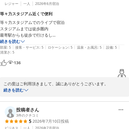
レジャー
一人
2026年6月
宿泊
等々力スタジアム近くで便利
等々力スタジアムでのライブで宿泊

スタジアムまでは徒歩圏内

最寄駅からも徒歩で行けるし

商店街を通るので飲食、買い物

続きを読む
|
|
|
|
|
には困らなくてとても便利
部屋
:
5
接客・サービス
:
5
ロケーション
:
5
温泉・お風呂
:
5
設備
:
5
清潔さ
:
5
136
この度はご利用頂きまして、誠にありがとうございます。

等々力スタジアムまでは徒歩約20分となっております。

続きを読む
武蔵小杉駅からバスも出おりますが、大きなイベントの時などは大
混雑となる場合が多いですので

ホテルより徒歩で行かれるのもおすすめです。

投稿者さん
地図もご用意しておりますので、ご遠慮なくフロントスタッフにお
3
件のクチコミ
5
2026年7月10日
投稿
尋ね下さい。

また、新丸子駅周辺は比較的飲食店も多く便利な街でございます。

ビジネス
一人
2026年7月
宿泊