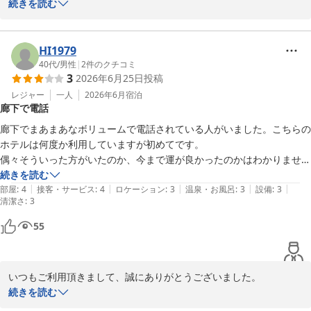
設備面やサービス面等、お客様が快適に過ごして頂けるよう日々努
続きを読む
力して参りたいと思っております。

HI1979
川崎グリーンプラザホテル
40代
/
男性
|
2
件のクチコミ
2026-07-17
3
2026年6月25日
投稿
レジャー
一人
2026年6月
宿泊
廊下で電話
廊下でまあまあなボリュームで電話されている人がいました。こちらの
ホテルは何度か利用していますが初めてです。

偶々そういった方がいたのか、今まで運が良かったのかはわかりません
が。
続きを読む
|
|
|
|
|
部屋
:
4
接客・サービス
:
4
ロケーション
:
3
温泉・お風呂
:
3
設備
:
3
清潔さ
:
3
55
いつもご利用頂きまして、誠にありがとうございました。

廊下での大きな声での電話等、他のお客様のご迷惑になる行為につ
続きを読む
きましては発見し次第スタッフが注意を行わせて頂きます。
