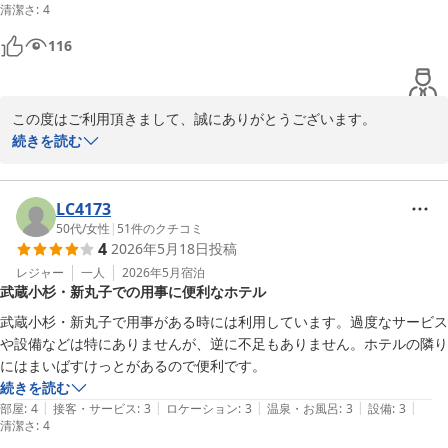
清潔さ
:
4
116
この度はご利用頂きまして、誠にありがとうございます。

お母さまが快適に過ごせたとの事、嬉しく思います。

続きを読む
設備面やサービス面等、お客様が快適に過ごして頂けるよう日々努
力して参りたいと思っております。

LC4173
50代
/
女性
|
51
件のクチコミ
川崎グリーンプラザホテル
4
2026年5月18日
投稿
2026-06-05
レジャー
一人
2026年5月
宿泊
武蔵小杉・新丸子での用事に便利なホテル
武蔵小杉・新丸子で用事がある時には利用しています。過度なサービス
や設備などは特にありませんが、逆に不足もありません。ホテルの隣り
にはまいばすけっとがあるので便利です。
続きを読む
|
|
|
|
|
部屋
:
4
接客・サービス
:
3
ロケーション
:
3
温泉・お風呂
:
3
設備
:
3
清潔さ
:
4