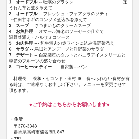
1 オードブル
-- 牡蛎のグラタン ほ
うれん草と蕪を添えて
2 オードブル
-- フレッシュ・フォアグラのソティ
下仁田甘ネギのコンソメ煮込みを添えて
3 スープ
-- さつまいものクリームスープ
4 お魚料理
-- オマール海老のソーセージ仕立て
温野菜添え・バルサミコソース
5 お肉料理
--- 和牛頬肉の赤ワインに込み温野菜添え
6 サラダ
-- 烏賊とアンデーブと洋野菜のサラダ
7 デザート
-- 自家製苺のタルトとバニラアイスクリームと
季節のフルーツの盛り合わせ
8 コーヒーor ティー
自家製---パン
料理長----蓑和・セコンド・田村 ※---食べられない食材が有
る時は、ご遠慮なくお申し出下さい。メニューを変更させて
頂きます。
●ご予約はこちらからお願いします●
住所
〒370-3348
群馬県高崎市榛名湖町847
TEL