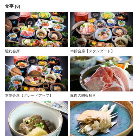
食事 (6)
離れ会席
本館会席【スタンダード】
本館会席【グレードアップ】
豚肉の陶板焼き