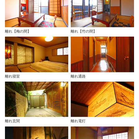
離れ【梅の間】
離れ【竹の間】
離れ寝室
離れ通路
離れ玄関
離れ電灯