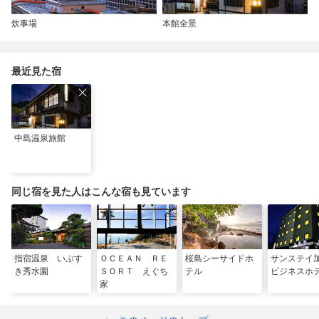
炊事場
本館全景
最近見た宿
中島温泉旅館
同じ宿を見た人はこんな宿も見ています
指宿温泉 いぶす
ＯＣＥＡＮ ＲＥ
桜島シーサイドホ
サンステイ
き秀水園
ＳＯＲＴ えぐち
テル
ビジネスホ
家