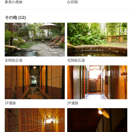
豚骨の煮物
白切鶏
その他 (12)
玄関前広場
玄関前広場
1F通路
2F通路