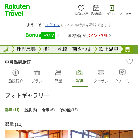
お気に入り
予約確認
ログイン
メニュー
全国
全国
鹿児島県
指宿・枕崎・南さつま
吹上温泉
中
中島温泉旅館
写真
施設紹介
プラン
部屋
クーポン
クチコミ
フォトギャラリー
部屋 (11)
温泉 (6)
食事 (6)
その他 (12)
部屋 (11)