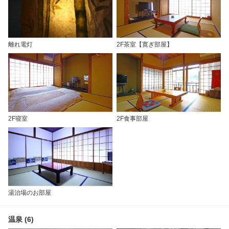
離れ電灯
2F茶室【寛ぎ部屋】
2F寝室
2F食事部屋
湯治場のお部屋
温泉 (6)