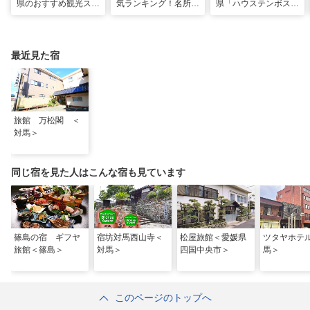
県のおすすめ観光スポ
気ランキング！名所も
県「ハウステンボス」
ット27選！現地スタ
温泉も見どころ満載！
で多彩なグルメを満
ッフが厳選
喫！おすすめのグルメ
＆スイーツ
最近見た宿
旅館 万松閣 ＜
対馬＞
同じ宿を見た人はこんな宿も見ています
篠島の宿 ギフヤ
宿坊対馬西山寺＜
松屋旅館＜愛媛県
ツタヤホテ
旅館＜篠島＞
対馬＞
四国中央市＞
馬＞
このページのトップへ