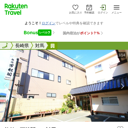
お気に入り
予約確認
ログイン
メニュー
全国
全国
長崎県
対馬
旅館 万松閣 ＜対馬＞
1/14