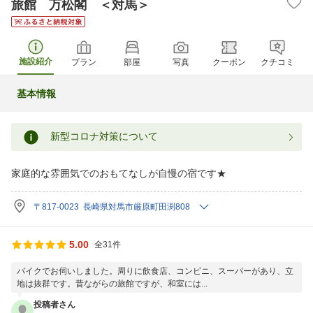
旅館 万松閣 ＜対馬＞
施設紹介
プラン
部屋
写真
クーポン
クチコミ
基本情報
新型コロナ対策について
家庭的な雰囲気でのおもてなしが自慢の宿です★
〒817-0023 長崎県対馬市厳原町田渕808
5.00
全31件
バイクでお伺いしました。周りに飲食店、コンビニ、スーパーがあり、立
地は抜群です。昔ながらの旅館ですが、和室には...
投稿者さん