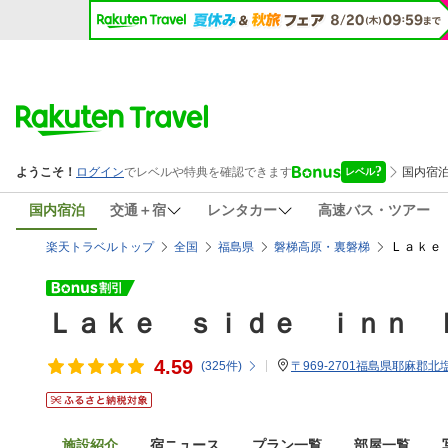
国内宿泊
交通＋宿
レンタカー
高速バス・ツアー
Ｌａｋｅ
楽天トラベルトップ
全国
福島県
磐梯高原・裏磐梯
Ｌａｋｅ ｓｉｄｅ ｉｎｎ 
4.59
(
325
件)
〒969-2701福島県耶麻郡北
施設紹介
宿ニュース
プラン一覧
部屋一覧