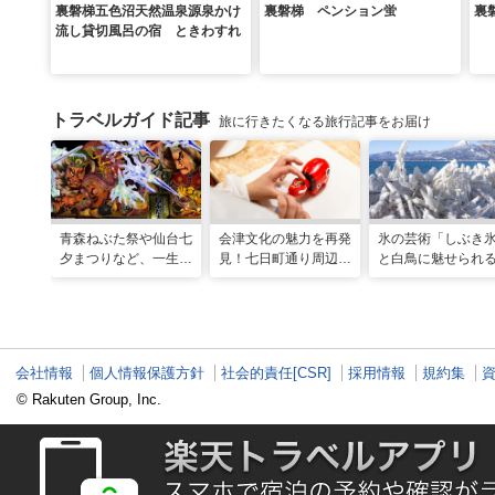
裏磐梯五色沼天然温泉源泉かけ
裏磐梯 ペンション蛍
裏
流し貸切風呂の宿 ときわすれ
トラベルガイド記事
旅に行きたくなる旅行記事をお届け
青森ねぶた祭や仙台七
会津文化の魅力を再発
氷の芸術「しぶき
夕まつりなど、一生に
見！七日町通り周辺の
と白鳥に魅せられ
一度は行きたい！東北
お散歩コース
冬の猪苗代湖ガイ
の夏祭り
会津エリアのおす
スポットも
会社情報
個人情報保護方針
社会的責任[CSR]
採用情報
規約集
© Rakuten Group, Inc.