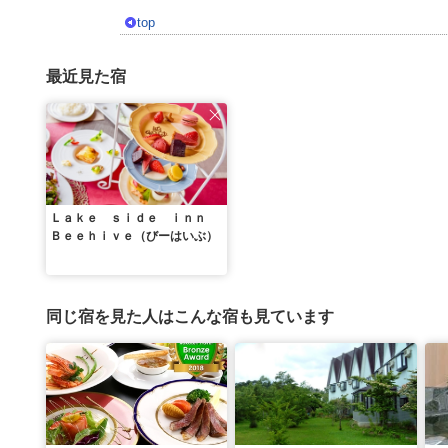
top
最近見た宿
Ｌａｋｅ ｓｉｄｅ ｉｎｎ
Ｂｅｅｈｉｖｅ（びーはいぶ）
同じ宿を見た人はこんな宿も見ています