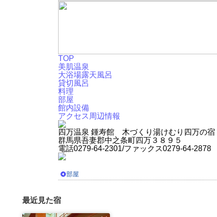
TOP
美肌温泉
大浴場露天風呂
貸切風呂
料理
部屋
館内設備
アクセス周辺情報
四万温泉 鍾寿館 木づくり湯けむり四万の宿
群馬県吾妻郡中之条町四万３８９５
電話0279-64-2301/ファックス0279-64-2878
部屋
最近見た宿