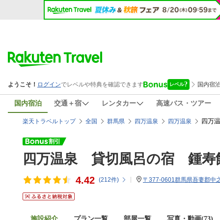
国内宿泊
交通＋宿
レンタカー
高速バス・ツアー
四万温
楽天トラベルトップ
全国
群馬県
四万温泉
四万温泉
四万温泉 貸切風呂の宿 鍾寿
4.42
(
212
件)
〒377-0601群馬県吾妻郡中
施設紹介
プラン一覧
部屋一覧
写真・動画(73)