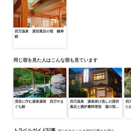
四万温泉 貸切風呂の宿 鍾寿
館
同じ宿を見た人はこんな宿も見ています
渓谷に佇む源泉湯宿 四万やま
四万温泉 源泉掛け流しの貸切
四
ぐち館
風呂と囲炉裏料理宿 湯の宿
た
山ばと
トラベルガイド記事
旅に行きたくなる旅行記事をお届け