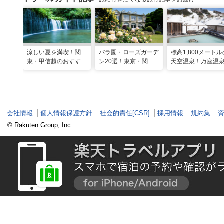
涼しい夏を満喫！関
バラ園・ローズガーデ
標高1,800メートル
東・甲信越のおすすめ
ン20選！東京・関東
天空温泉！万座温
避暑地14選
の名所をご紹介
日進舘の絶景風呂
実プログラムで心
整える
会社情報
個人情報保護方針
社会的責任[CSR]
採用情報
規約集
© Rakuten Group, Inc.