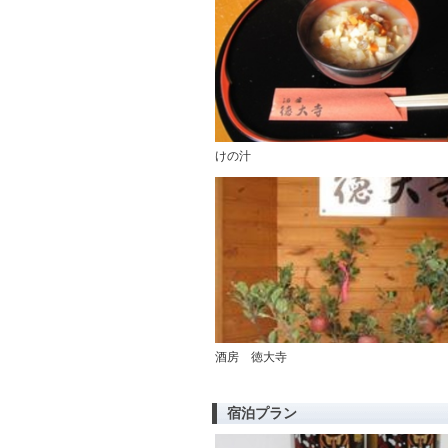
けの汁
酒房 徳大寺
宿泊プラン