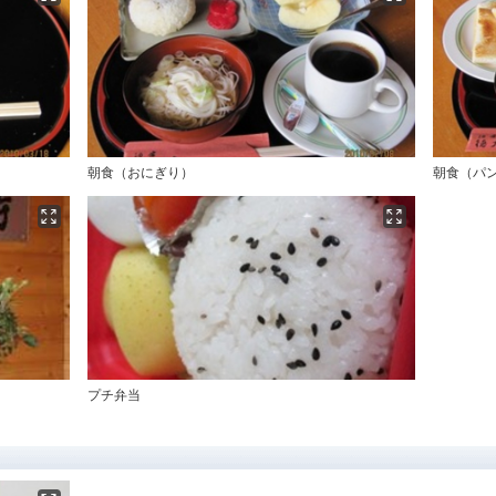
朝食（おにぎり）
朝食（パ
プチ弁当