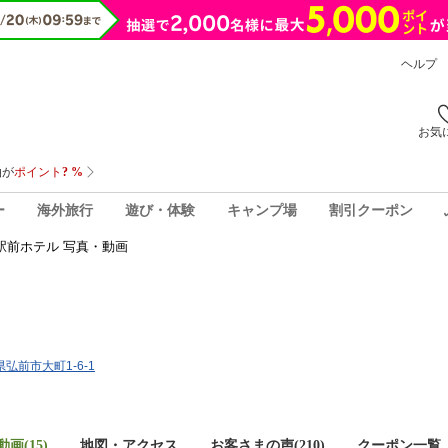
ヘルプ
お気
ー
海外旅行
遊び・体験
キャンプ場
割引クーポン
駅前ホテル 写真・動画
県弘前市大町1-6-1
画(15)
地図・アクセス
お客さまの声(
210
)
クーポン一覧