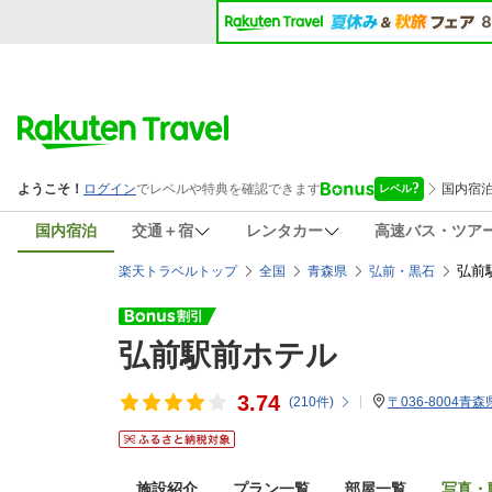
国内宿泊
交通＋宿
レンタカー
高速バス・ツア
弘前
楽天トラベルトップ
全国
青森県
弘前・黒石
弘前駅前ホテル
3.74
(
210
件)
〒036-8004青森
施設紹介
プラン一覧
部屋一覧
写真・動