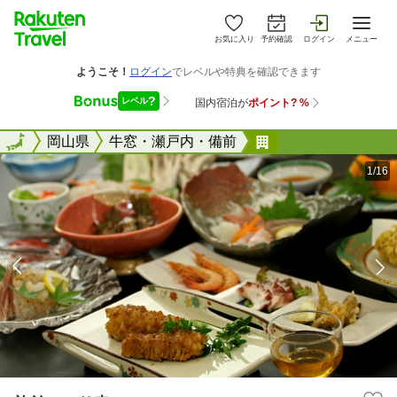
お気に入り
予約確認
ログイン
メニュー
全国
全国
岡山県
牛窓・瀬戸内・備前
旅館 つり幸
1/16