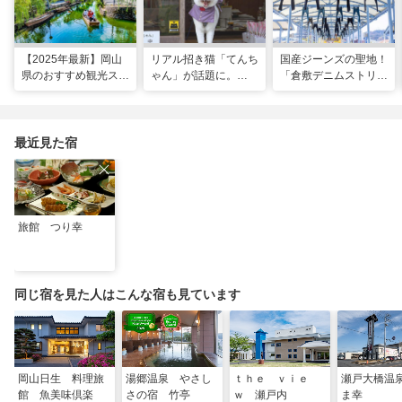
【2025年最新】岡山
リアル招き猫「てんち
国産ジーンズの聖地！
県のおすすめ観光スポ
ゃん」が話題に。
「倉敷デニムストリー
ット43選！おもちゃ
1200年以上前に創建
ト」＆「児島ジーンズ
王国など定番から穴場
された、岡山県真庭市
ストリート」で運命の
まで
の由緒ある木山神社を
一着を探す旅
ご紹介
最近見た宿
旅館 つり幸
同じ宿を見た人はこんな宿も見ています
岡山日生 料理旅
湯郷温泉 やさし
ｔｈｅ ｖｉｅ
瀬戸大橋温
館 魚美味倶楽
さの宿 竹亭
ｗ 瀬戸内
ま幸