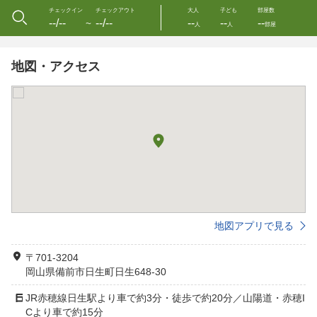
チェックイン
チェックアウト
大人
子ども
部屋数
--/--
--/--
--
--
--
〜
人
人
部屋
地図・アクセス
地図アプリで見る
〒701-3204
岡山県備前市日生町日生648-30
JR赤穂線日生駅より車で約3分・徒歩で約20分／山陽道・赤穂I
Cより車で約15分