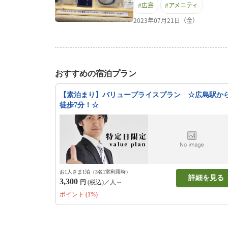
#
広島
#
アメニティ
ソリの取り扱いをご希望のお
いております。環境保全への
2023年07月21日（金）
にはご面倒をおかけすること
よう、何卒よろしくお願い申
ましたらフロントにてお尋ね
棒、コットンセット、耳栓も
おすすめの宿泊プラン
【素泊まり】バリュープライスプラン ☆広島駅か
徒歩7分！☆
お1人さま1泊（3名1室利用時）
詳細を見る
3,300
円
(税込)／人～
ポイント (1%)