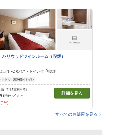
】ハリウッドツインルーム（喫煙）
11m²/1〜2名
バス・トイレ付
喫煙
ネット可
洗浄機付トイレ
1泊（2名1室利用時）
詳細を見る
円
(税込)／人～
(1%)
すべてのお部屋を見る