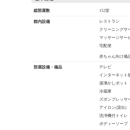
152室
総部屋数
レストラン
館内設備
クリーニングサ
マッサージサー
宅配便
赤ちゃん向け備
テレビ
部屋設備・備品
インターネット接
湯沸かしポット
冷蔵庫
ズボンプレッサー
アイロン(貸出)
洗浄機付トイレ
ボディーソープ