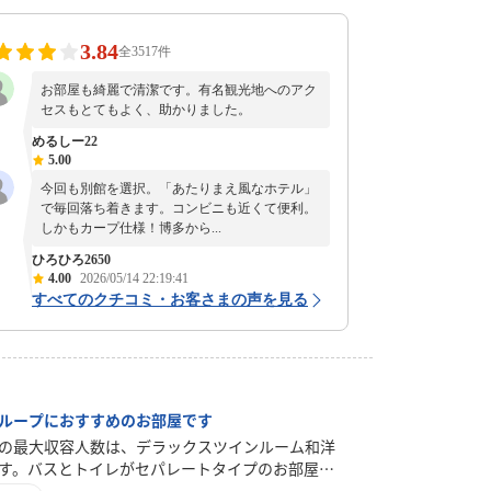
3.84
全3517件
お部屋も綺麗で清潔です。有名観光地へのアク
セスもとてもよく、助かりました。
めるしー22
5.00
今回も別館を選択。「あたりまえ風なホテル」
で毎回落ち着きます。コンビニも近くて便利。
しかもカープ仕様！博多から...
ひろひろ2650
4.00
2026/05/14 22:19:41
すべてのクチコミ・お客さまの声を見る
ループにおすすめのお部屋です
の最大収容人数は、デラックスツインルーム和洋
す。バスとトイレがセパレートタイプのお部屋に
、複数人でのご宿泊におすすめです。2名様まで