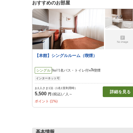
おすすめのお部屋
【本館】シングルルーム（喫煙）
シングル
9m²/1名
バス・トイレ付
喫煙
インターネット可
お1人さま1泊（1名1室利用時）
詳細を見る
5,500
円
(税込)／人～
ポイント (1%)
基本情報