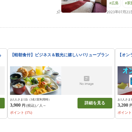
#
広島
#
家
客様にフロントよりお持ちいただ
のご利用の際
取り組みの一環として、お客さま
お布団を和室
2023年07月2
となりますが、ご理解を賜ります
は添い寝（布
し上げます。ご不明な点がござい
数でのご宿泊
ください。シャワーキャップ、綿
ただくなどし
ご用意しております。
ら
【軽朝食付】ビジネス＆観光に嬉しいバリュープラン
【オン
お1人さま1泊（3名1室利用時）
お1人さま
詳細を見る
3,900
3,200
円
(税込)／人～
ポイント (1%)
ポイント 