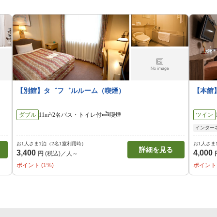
【別館】タ゛フ゛ルルーム（喫煙）
【本館
ダブル
11m²/2名
バス・トイレ付
喫煙
ツイン
インター
お1人さま1泊（2名1室利用時）
お1人さま
詳細を見る
3,400
4,000
円
(税込)／人～
ポイント (1%)
ポイント 