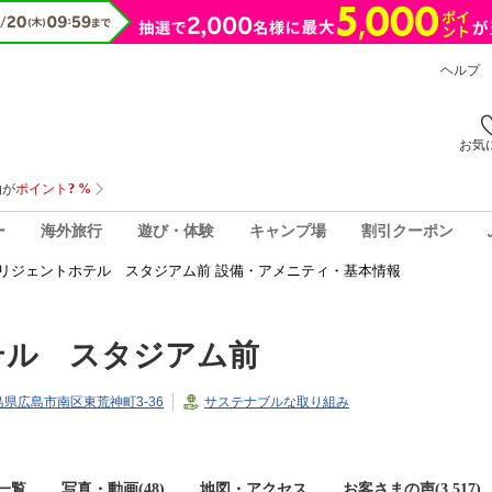
ヘルプ
お気
ー
海外旅行
遊び・体験
キャンプ場
割引クーポン
リジェントホテル スタジアム前 設備・アメニティ・基本情報
テル スタジアム前
広島県広島市南区東荒神町3-36
サステナブルな取り組み
一覧
写真・動画(48)
地図・アクセス
お客さまの声(
3,517
)