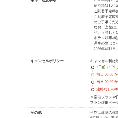
2026年4月
条件・注意事項
宿泊税は1人1
ご到着予定時
ご到着予定時
めご了承くだ
なお、当館は
せ。（詳しく
ホテル駐車場は
満車の際はコ
2026年4月
キャンセル料は
キャンセルポリシー
2日前 23:59
前日 00:00 
当日 00:00 
連絡なしの
※宿泊プランや
プラン詳細ペー
当館は建物の構
その他
が2階までお運