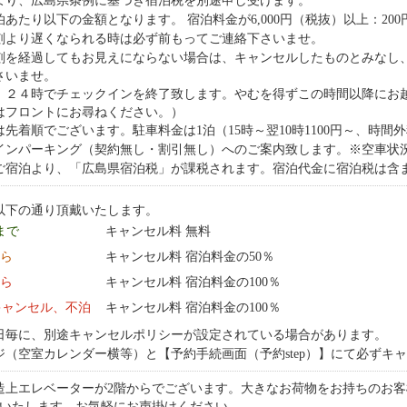
1日より、広島県条例に基づき宿泊税を別途申し受けます。
泊あたり以下の金額となります。 宿泊料金が6,000円（税抜）以上：200
刻より遅くなられる時は必ず前もってご連絡下さいませ。
刻を経過してもお見えにならない場合は、キャンセルしたものとみなし
さいませ。
、２４時でチェックインを終了致します。やむを得ずこの時間以降にお
はフロントにお尋ねください。）
先着順でございます。駐車料金は1泊（15時～翌10時1100円～、時間外料
インパーキング（契約無し・割引無し）へのご案内致します。※空車状
1日ご宿泊より、「広島県宿泊税」が課税されます。宿泊代金に宿泊税は含
以下の通り頂戴いたします。
 まで
キャンセル料 無料
から
キャンセル料 宿泊料金の50％
から
キャンセル料 宿泊料金の100％
キャンセル、不泊
キャンセル料 宿泊料金の100％
日毎に、別途キャンセルポリシーが設定されている場合があります。
ジ（空室カレンダー横等）と【予約手続画面（予約step）】にて必ずキ
造上エレベーターが2階からでございます。大きなお荷物をお持ちのお客
びいたします。お気軽にお声掛けください。