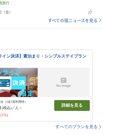
族旅行
はベッドをご利用いただき、3名様以上の場合は
にご用意いたします。小学生低学年までのお子様
1日（金）
団なし）でご利用いたたけます。それ以上での人
すべての宿ニュースを見る
希望の場合は、隣同士のお部屋をご用意させてい
て対応いたしますので、お問合せくださいませ。
ライン決済】素泊まり・シンプルステイプラン
1泊（3名1室利用時）
詳細を見る
円
(税込)／人～
(1%)
すべてのプランを見る