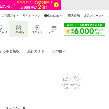
ご利用ガイド
サイトマップ
Language
楽天市場
楽天グループ
に入り
予約確認
ログイン
メニュー
ふるさと納税
旅行ガイド
その他
メルマガ
お気に入り
登録
追加
クーポン一覧