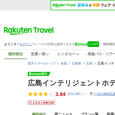
国内宿泊
交通＋宿
レンタカー
高速バス・ツア
広島インテ
楽天トラベルトップ
全国
広島県
広島
広島インテリジェントホ
3.84
(
3,517
件)
〒732-0805
施設紹介
宿ニュース
プラン一覧
部屋