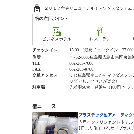
２０１７年春リニューアル！マツダスタジアムま
宿の注目ポイント
ビジネスホテル
レストラン
チェックイン
15:00 （最終チェックイン：27:00
住所
〒732-0805広島県広島市南区東荒神
TEL
082-263-7000
FAX
082-263-8700
交通アクセス
ＪＲ広島駅南口からマツダスタジ
ッグでもアクセスが楽楽♪
駐車場
先着順50台 普通車 1100円 〜 ／
宿ニュース
プラスチック製アメニティグ
広島インテリジェントホテル 
1日より施工された「プラス
り組みの一環として、これま