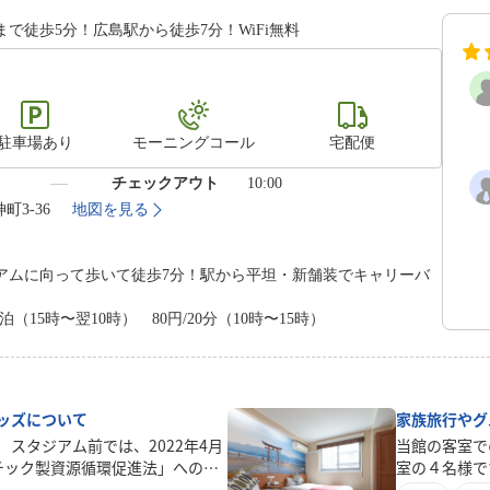
で徒歩5分！広島駅から徒歩7分！WiFi無料
駐車場あり
モーニングコール
宅配便
）
チェックアウト
10:00
町3-36
地図を見る
アムに向って歩いて徒歩7分！駅から平坦・新舗装でキャリーバ
1泊（15時〜翌10時） 80円/20分（10時〜15時）
ッズについて
家族旅行やグ
スタジアム前では、2022年4月
当館の客室で
チック製資源循環促進法」への取
室の４名様で
で客室に設置しておりましたカミ
なりますので