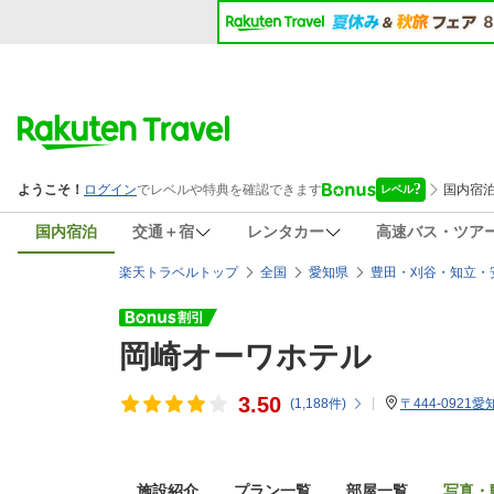
国内宿泊
交通＋宿
レンタカー
高速バス・ツア
楽天トラベルトップ
全国
愛知県
豊田・刈谷・知立・
岡崎オーワホテル
3.50
(
1,188
件)
〒444-0921
施設紹介
プラン一覧
部屋一覧
写真・動