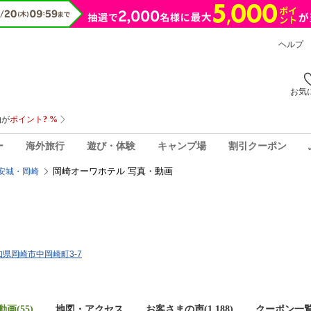
ヘルプ
お気
ー
海外旅行
遊び・体験
キャンプ場
割引クーポン
岡崎オーワホテル 写真・動画
安城・岡崎
愛知県岡崎市中岡崎町3-7
画(55)
地図・アクセス
お客さまの声(
1,188
)
クーポン一