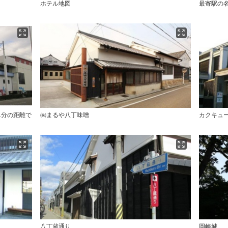
ホテル地図
最寄駅の
1分の距離で
㈱まるや八丁味噌
カクキュ
八丁蔵通り
岡崎城