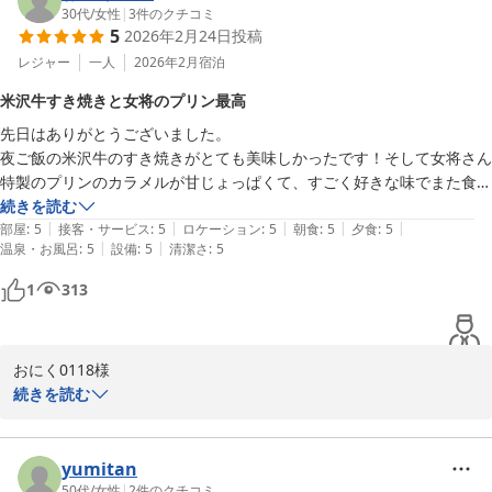
り感謝申し上げます。何度も足を運んでくださるリピーター様から
30代
/
女性
|
3
件のクチコミ
5
小野川温泉 名湯の宿 吾妻荘
2026年2月24日
投稿
「ここ以上に快適でお得な宿はない」という、これ以上ないほど光
栄なお言葉をいただき、スタッフ一同大変感激しております。

レジャー
一人
2026年2月
宿泊
2026-04-11
米沢牛すき焼きと女将のプリン最高
大切なワンちゃんと片時も離れることなく、館内やお食事の際もご
先日はありがとうございました。

一緒にお過ごしいただけたことで、まるでご自宅のようにリラック
夜ご飯の米沢牛のすき焼きがとても美味しかったです！そして女将さん
スしていただけたご様子を伺い、私共も大変嬉しく存じます。ワン
特製のプリンのカラメルが甘じょっぱくて、すごく好きな味でまた食べ
ちゃんにとっても、大好きなご家族とずっと一緒にいられる時間
たいなと思いました。

続きを読む
は、何よりの安心感に繋がったのではないでしょうか。

|
|
|
|
|
温泉もとても心地よかったです！

部屋
:
5
接客・サービス
:
5
ロケーション
:
5
朝食
:
5
夕食
:
5
|
|
温泉・お風呂
:
5
設備
:
5
清潔さ
:
5
素敵な時間をありがとうございました。

また、お部屋の源泉掛け流し温泉での温泉三昧や、お食事について
も洗練されていて最高とのお褒めをいただき、調理スタッフも大き
1
313
な励みを頂戴いたしました。建物自体の古さは否めませんが、お客
様に気持ちよくお過ごしいただけるよう、日々の清掃と手入れを大
切にしております。その点に気づいてくださり、気にならないと仰
おにく0118様

っていただけたことは、私共にとって大きな救いでございます。

続きを読む
この度は小野川温泉 吾妻荘にご宿泊いただき、誠にありがとうござ
これからも、ワンちゃん連れのご家族にとって気兼ねなく、最高に
いました。 米沢牛のすき焼き、そして食後のプリンまで存分に楽し
寛げる場所であり続けられるよう、心を込めておもてなしに励んで
んでいただけたご様子で、私共も大変嬉しく拝読いたしました。

yumitan
まいります。4回目のお帰りも、スタッフ一同、そして温かな源泉
50代
/
女性
|
2
件のクチコミ