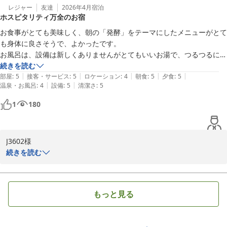
小野川温泉 名湯の宿 吾妻荘
地元の滋味豊かなお料理、そしてお肌に優しい源泉掛け流しの湯を
レジャー
友達
2026年4月
宿泊
ホスピタリティ万全のお宿
2026-02-28
存分にご堪能いただけたのであれば幸甚に存じます。建物の経年に
つきましては、お客様の仰る通り歴史を重ねておりますが、いつお
お食事がとても美味しく、朝の「発酵」をテーマにしたメニューがとて
帰りいただいても心地よくお過ごしいただけるよう、日々の清掃と
も身体に良さそうで、よかったです。

手入れには細心の注意を払っております。その点を感じ取っていた
お風呂は、設備は新しくありませんがとてもいいお湯で、つるつるにな
だき、温かいお言葉を賜りましたこと、清掃スタッフも大変励みに
りました。

続きを読む
なります。

|
|
|
|
|
お部屋がとても清潔で、共用の廊下も含めて掃除が行き届いており、と
部屋
:
5
接客・サービス
:
5
ロケーション
:
4
朝食
:
5
夕食
:
5
|
|
温泉・お風呂
:
4
設備
:
5
清潔さ
:
5
ても気持ちが良かったです。

また、スタッフの接客についても、若いスタッフたちの活気を感じ
スタッフさんのホスピタリティが大変よくて、嬉しかったです。

1
180
ていただき、お褒めいただきましたこと、心より感謝申し上げま
大切な人を偲ぶ旅でしたが、スタッフさんが察してくださり、とてもあ
す。お客様に笑顔でお過ごしいただくことが、私共スタッフにとっ
りがたく、涙が出ました。
て何よりの原動力でございます。頂戴したお言葉を胸に、これから
も老舗としての伝統を守りつつ、より一層洗練されたおもてなしに
J3602様

努めてまいります。

この度は小野川温泉 吾妻荘にご宿泊いただき、誠にありがとうござ
続きを読む
いました。 大切な方を偲ぶという、お客様にとってかけがえのない
小野川温泉は、夏は蛍の舞い、秋は色鮮やかな紅葉、そして冬は幻
ご旅行の場に当館をお選びいただけたこと、心より光栄に存じま
想的な雪景色と、季節ごとに全く異なる趣を見せてくれます。ぜひ
す。

もっと見る
また、心休まるひとときをお過ごしに当館へお帰りくださいませ。 
お客様のまたのご来館を、スタッフ一同、心よりお待ち申し上げて
そのような静かなお気持ちに寄り添うことができたのであれば、私
共もこれ以上の喜びはございません。お客様が前を向くためのひと