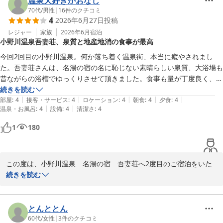
温泉大好きかおなし
ありましたが違いが分からないくらい美味しいお肉でした♡

70代
/
男性
|
16
件のクチコミ
おひつに入ったご飯が提供されましたが、美味しいおかずで白飯も進み
4
2026年6月27日
投稿
追加でおかわりしました（笑）朝ご飯もおかずの品数が豊富でご飯1膳
レジャー
家族
2026年6月
宿泊
じゃ足りないくらい満足出来る内容です。

小野川温泉吾妻荘、泉質と地産地消の食事が最高
サービスでワンちゃん用のちょっとしたオヤツも付いてきましたが、馬
今回2回目の小野川温泉。何か落ち着く温泉街、本当に癒やされまし
肉を使用した手作りジャーキーでワンコもとても喜びネットでも購入出
た。吾妻荘さんは、名湯の宿の名に恥じない素晴らしい泉質、大浴場も
来る事が分かりすぐ注文しました。

昔ながらの浴槽でゆっくりさせて頂きました。食事も量が丁度良く、ま
7月のとても暑い時期の宿泊だったので、春先か秋口にまた泊まりに行
た、典型的な地産地消の食材ばかりでとても美味しかったです。次回も
続きを読む
きたいと思えるお宿でした。
|
|
|
|
|
米沢に来た際は、吾妻荘さんを予約したいと思います。帰りがけに温泉
部屋
:
4
接客・サービス
:
4
ロケーション
:
4
朝食
:
4
夕食
:
4
|
|
温泉・お風呂
:
4
設備
:
4
清潔さ
:
4
街で温泉まんじゅうとラジューム卵を購入しました。大変お世話になり
ました。
1
180
この度は、小野川温泉　名湯の宿　吾妻荘へ2度目のご宿泊をいた
だき、誠にありがとうございます。

続きを読む
当館の温泉や、地元の食材を活かしたお食事にご満足いただけたと
のこと、大変光栄に存じます。昔ながらの浴槽で、日頃のお疲れを
とんととん
癒やしていただけたのであれば何よりでございます。

60代
/
女性
|
3
件のクチコミ