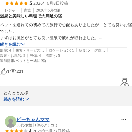
5
2026年6月8日
投稿
また、温泉街での散策もお楽しみいただけたようですね。温泉まん
レジャー
家族
2026年6月
宿泊
温泉と美味しい料理で大満足の宿
じゅうやラジウム卵は、小野川温泉ならではの楽しみの一つですの
で、お土産としてお手元に残る良い思い出となりましたら幸いで
ペットを連れての初めての旅行で心配もありましたが、とても良いお宿
す。

でした。

まずはお風呂がとても良い温泉で疲れが取れました。

次回、米沢にお越しの際も、ぜひ当館をご指名いただけますと幸い
お料理は夕食、朝食どちらもとても美味しくボリーュームもあり大満足
続きを読む
です。またお迎えできる日をスタッフ一同、心よりお待ち申し上げ
|
|
|
|
|
でした。お部屋は広く犬ものびのびと過ごせました。

部屋
:
4
接客・サービス
:
5
ロケーション
:
5
朝食
:
5
夕食
:
5
ております。

|
|
温泉・お風呂
:
5
設備
:
4
清潔さ
:
5
設備についてはかなり古いのですが、値段的には納得できるものです。

追加情報
:
ペットと一緒に宿泊
この度はご宿泊ならびに温かいご感想をお寄せいただき、誠にあり
1
221
がとうございました。
小野川温泉 名湯の宿 吾妻荘
2026-07-24
とんととん様

この度は小野川温泉 吾妻荘 別館吾妻園にご宿泊いただき、誠にあ
続きを読む
りがとうございました。 大切なわんちゃんとの記念すべき初めての
ご旅行に、数ある宿の中から当館をお選びいただきましたこと、心
より厚く御礼申し上げます。

ビーちゃんママ
50代
/
女性
|
1
件のクチコミ
4
2026年5月27日
投稿
初めてのお出かけには何かとご不安も多かったことと存じますが、