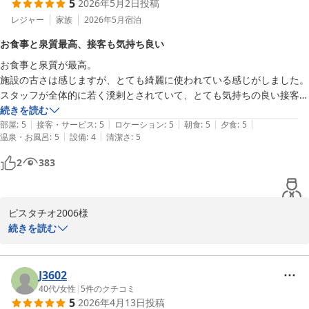
5
2026年5月2日
投稿
言葉は、私どもスタッフにとって最高の励みになります。

レジャー
家族
2026年5月
宿泊
お食事についても、お魚が苦手なお客様にも安心してお楽しみいた
お食事と泉質最高、接客も気持ち良い
だけるよう、馬肉の燻製などをご用意させていただきました。米沢
お食事と泉質が最高。

牛のすき焼きとともに、山形の味覚をご堪能いただけたのであれば
施設の古さは感じますが、とても綺麗に使われている感じがしました。

幸いでございます。

スタッフが全体的に若く溌剌とされていて、とても気持ちの良い接客で
した。

続きを読む
一方で、お風呂上がりのウォーターサーバーのコップが切れていた
|
|
|
|
|
また是非伺いたいです。
部屋
:
5
接客・サービス
:
5
ロケーション
:
5
朝食
:
5
夕食
:
5
とのこと、せっかくの湯上がりのひとときに、ご不便とご不快な思
|
|
温泉・お風呂
:
5
設備
:
4
清潔さ
:
5
いをさせてしまい誠に申し訳ございませんでした。今後はこのよう
なことがないよう、こまめな巡回とチェックを徹底し、快適にお過
2
383
ごしいただける環境づくりに努めてまいります。

貴重なご指摘をいただき、心より感謝申し上げます。「また伺いた
ピスタチオ2006様

い」とのお言葉にお応えできるよう、次回はさらにおもてなしに磨
この度は、小野川温泉 吾妻荘にご宿泊いただき、誠にありがとうご
続きを読む
きをかけてお待ちしております。ぜひまた、心地よい温泉と美味し
ざいました。 数ある宿の中から当館をお選びいただき、身に余る光
いお料理を楽しみにお帰りくださいませ。

栄に存じます。

J3602
スタッフ一同、お客様との再会を心よりお待ち申し上げておりま
お食事と泉質につきまして最高とのお言葉を頂戴し、私共にとって
40代
/
女性
|
5
件のクチコミ
5
2026年4月13日
投稿
これ以上の喜びはございません。当館自慢の米沢牛をはじめとする