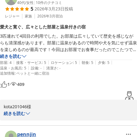
お食事につきまして、一品一品に込めた手間暇を感じ取っていただ
40代
/
女性
|
10
件のクチコミ
5
2026年3月23日
投稿
き、美味しく召し上がっていただけたことは調理スタッフにとって
小野川温泉 名湯の宿 吾妻荘
何よりの励みとなります。また、スタッフの対応についても温かい
レジャー
家族
2026年3月
宿泊
2026-06-15
お言葉をいただき、心より感謝申し上げます。

愛犬と寛ぐ、広々とした部屋と温泉付きの宿
3匹連れて4回目の利用でした。お部屋は広々していて歴史を感じなが
一方で、メインのすき焼きのお肉の量につきまして、貴重なご意見
らも清潔感があります。部屋に温泉があるので時間や犬を気にせず温泉
をありがとうございます。 「もっと食べたかった」と感じていただ
を楽しめるのが最高です！今回はお部屋でお食事だったのでこたつでゆ
けるほど、米沢牛の味を気に入っていただけたことは光栄であると
っくり美味しいすき焼きを頂きました。いつも対応してくださるスタッ
続きを読む
同時に、ボリュームに関するご期待に完全にお応えしきれなかった
|
|
|
|
|
フの方とも気さくに会話ができて楽しい旅でした。
部屋
:
4
接客・サービス
:
5
ロケーション
:
5
朝食
:
5
夕食
:
5
点は、今後の献立作りの参考とさせていただきます。

|
|
温泉・お風呂
:
5
設備
:
-
清潔さ
:
-
追加情報
:
ペットと一緒に宿泊
当館では、お肉をしっかり堪能したいお客様向けに、お肉の増量プ
ランや追加注文も承っておりますので、次回お越しの際はぜひそち
1
409
らもご検討いただければ幸いです。

これからも、味、サービスともにお客様に心からご満足いただける
宿を目指し、精進してまいります。 再びお客様にお会いできる日
kota201046様

を、スタッフ一同心よりお待ち申し上げております。ありがとうご
いつも当館をご愛顧いただき、誠にありがとうございます。 今回で
続きを読む
ざいました。
4回目のご宿泊とのこと、大切なご家族である3匹のワンちゃんと共
小野川温泉 名湯の宿 吾妻荘
に、再びお帰りいただけましたこと、スタッフ一同心より感謝申し
上げます。

pennjin
2026-04-23