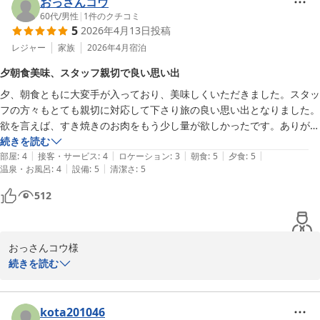
だけましたこと、スタッフ一同、心より厚く御礼申し上げます。

おっさんコウ
風情と旬の味覚を用意しております。ぜひまた、心地よい癒やしの
60代
/
男性
|
1
件のクチコミ
時間を過ごしに当館へお越しくださいませ。お客様のまたのお越し
5
2026年4月13日
投稿
客室の源泉掛け流し風呂を大変お気に召していただき、三日間で十
を、スタッフ一同、心よりお待ち申し上げております。
回にも及ぶご入浴を楽しまれたとのこと、温泉宿としてこれ以上の
レジャー
家族
2026年4月
宿泊
小野川温泉 名湯の宿 吾妻荘
喜びはございません。当館の湯は、古くから美肌の湯としても親し
夕朝食美味、スタッフ親切で良い思い出
2026-07-24
まれており、お好きな時に、お好きなだけ、心ゆくまで良質な湯を
夕、朝食ともに大変手が入っており、美味しくいただきました。スタッ
独占できるお部屋風呂は、私共が大切にしているおもてなしの一つ
フの方々もとても親切に対応して下さり旅の良い思い出となりました。
でございます。日頃の喧騒を離れ、温泉の恵みによりお体がお健や
欲を言えば、すき焼きのお肉をもう少し量が欲しかったです。ありがと
かに癒やされましたならば幸甚に存じます。

うございました。
続きを読む
|
|
|
|
|
部屋
:
4
接客・サービス
:
4
ロケーション
:
3
朝食
:
5
夕食
:
5
また、お食事につきましても、朝夕ともにお部屋食でのご案内がお
|
|
温泉・お風呂
:
4
設備
:
5
清潔さ
:
5
客様のご期待に沿えましたこと、安堵いたしました。大切なご家族
であるペットと共に、片時も離れることなく、気兼ねなく地元の旬
512
の味覚を堪能できる点は、別館吾妻園が最もこだわっている部分で
ございます。他のお客様を気にすることなく、愛するペットと同じ
空間で静かに流れる時間を愉しむ、そのような特別な日常をお手伝
おっさんコウ様

いできたことは、私共にとっても大きな励みとなります。

この度は小野川温泉 吾妻荘にご宿泊いただき、誠にありがとうござ
続きを読む
いました。 「旅の良い思い出となった」とのお言葉を頂戴し、スタ
小野川の地は、これからの季節、新緑が目に鮮やかな清々しい時期
ッフ一同大変嬉しく、心温まる思いで拝読いたしました。

を迎えます。季節を変えて、四度目、五度目のお帰りをいただけま
kota201046
す日を、スタッフ一同、そして温かな源泉とともに心よりお待ち申