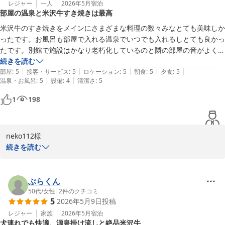
私共も大変微笑ましく、安堵の思いで拝読いたしました。当館自慢
レジャー
一人
2026年5月
宿泊
部屋の温泉と米沢牛すき焼きは最高
の米沢牛のすき焼きをはじめとするお料理の味やボリューム、さら
小野川の地は、これからの季節、しっとりとした闇夜を蛍の光が舞
にはスタッフの対応や温泉に至るまで、数々のお褒めの言葉を頂戴
米沢牛のすき焼きをメインにさまざまな料理の数々みなとても美味しか
う幻想的な初夏を迎えます。ぜひまた、季節を変えて心休まるひと
し、大変光栄に存じます。日頃の喧騒を離れ、名湯と地元の味覚を
ったです。お風呂も部屋で入れる温泉でいつでも入れるしとても良かっ
ときをお過ごしに当館へお越しくださいませ。お客様とわんちゃん
心ゆくまでご堪能いただけましたならば、これに勝る喜びはござい
たです。別館で施設はかなり老朽化しているのと隣の部屋の音がよく聞
に再びお会いできる日を、スタッフ一同、心よりお待ち申し上げて
ません。

こえるのでそこは難点です。
続きを読む
|
|
|
|
|
部屋
:
5
接客・サービス
:
5
ロケーション
:
5
朝食
:
5
夕食
:
5
小野川温泉 名湯の宿 吾妻荘
しかしながら、客室の冷蔵庫の作動音につきまして、ご就寝時に大
|
|
温泉・お風呂
:
5
設備
:
4
清潔さ
:
5
2026-06-15
変なご不快の念をおかけし、なかなか寝付けなかったとのこと、誠
1
198
に申し訳なく真摯に受け止めております。せっかくのご滞在に水を
差す結果となりましたこと、深くお詫び申し上げます。ご指摘いた
だきました冷蔵庫につきましては、直ちに点検・修理を行い、必要
に応じて速やかに機器の交換等の対応を進めてまいる所存でござい
neko112様

ます。このような難点があったにもかかわらず、また伺いたいとの
この度は小野川温泉 吾妻荘 別館吾妻園にご宿泊いただき、誠にあ
続きを読む
温かいお言葉を賜りましたことに、身の引き締まる思いと深い感謝
りがとうございました。 大切なわんちゃんと共に数ある宿の中から
の念でいっぱいでございます。

当館をお選びいただき、旅のひとときをお過ごしいただきましたこ
と、心より厚く御礼申し上げます。

ぶらくん
小野川はこれからの季節、しっとりとした闇夜を蛍の光が舞う幻想
50代
/
女性
|
2
件のクチコミ
5
2026年5月9日
投稿
的な風景へと移ろってまいります。ぜひまた、愛犬と共に心安らぐ
お食事や客室の温泉につきまして最高とのこの上ないお褒めの言葉
完璧なひとときをお過ごしに、当館へお帰りくださいませ。お客様
を頂戴し、大変光栄に存じます。当館自慢の米沢牛のすき焼きをは
レジャー
家族
2026年5月
宿泊
犬連れでも快適、源泉掛け流しと絶品米沢牛
のまたのご来館を、スタッフ一同、心よりお待ち申し上げておりま
じめ、地元の味覚を詰め込んだ一品一品を美味しく召し上がってい