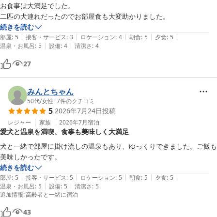
慢の米沢牛のすき焼き、そして手間暇を惜しまずお作りしている甘
お食事は大満足でした。

2026-06-15
酒や、自家製味噌の風味が隠し味のプリン、お米の一粒一粒に至る
二匹の犬連れだったのでお部屋食も大変助かりました。
まで丁寧にご評価いただき、調理スタッフにとって大きな励みとな
続きを読む
りました。また、繊細な性格のワンちゃんも、個室でのひとときや
|
|
|
|
|
部屋
:
5
接客・サービス
:
3
ロケーション
:
4
朝食
:
5
夕食
:
5
私共のおもてなしを通じて安心してお過ごしいただけたとのこと、
|
|
温泉・お風呂
:
5
設備
:
4
清潔さ
:
4
私共も安堵の思いでいっぱいでございます。

27
当館は華美なペット専用設備こそございませんが、清掃の行き届い
た空間と、源泉掛け流しの湯を独占できる贅沢、そして静謐な環境
みんとちゃん
をご提供し続けることを大切にしております。

50代
/
女性
|
7
件のクチコミ
5
2026年7月24日
投稿
小野川ではこれからの季節、蛍が舞う幻想的な風景へと移ってまい
レジャー
家族
2026年7月
宿泊
ります。ぜひまた、愛犬と共に心穏やかなひとときを過ごしに、季
愛犬と温泉を満喫、食事も美味しく大満足
節を変えてお帰りくださいませ。 お客様とワンちゃんに再びお会い
犬と一緒で部屋に掛け流しの温泉もあり、ゆっくりできました。ご飯も
できる日を、スタッフ一同、心よりお待ち申し上げております。あ
美味しかったです。
続きを読む
小野川温泉 名湯の宿 吾妻荘
|
|
|
|
|
部屋
:
5
接客・サービス
:
5
ロケーション
:
5
朝食
:
5
夕食
:
5
|
|
温泉・お風呂
:
5
設備
:
5
清潔さ
:
5
2026-06-15
追加情報
:
高齢者と一緒に宿泊
43