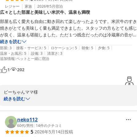
とても良いお宿であったとのお言葉を頂戴し、私共も安堵の思いと
レジャー
家族
2026年5月
宿泊
広々とした部屋と美味しい米沢牛、温泉も満喫
ともに、お客様の特別な思い出作りの一助となれましたことを大変
光栄に存じております。

部屋も広く愛犬も自由に動き回れて楽しかったようです。米沢牛のすき
焼きがとても美味しく量も満足できました。スタッフの方もとても感じ
当館自慢の温泉やお食事につきまして、これ以上ないほどのお褒め
が良く、温泉も堪能しました。ただ１つ残念だったのは冷蔵庫の音が異
の言葉をいただき、深く感謝申し上げます。小野川の豊かな源泉が
常にうるさくて、なかなか寝付けなかったことです。それ以外はとても
続きを読む
お身体の疲れを潤し、地元の食材にこだわった朝夕のお料理がお客
|
|
|
|
|
満足したので、また伺いたいと思います。
部屋
:
3
接客・サービス
:
5
ロケーション
:
5
朝食
:
5
夕食
:
5
様の旅を満ち足りたものにできましたことは、私共にとっても大き
|
|
温泉・お風呂
:
5
設備
:
3
清潔さ
:
3
追加情報
:
ペットと一緒に宿泊
な喜びでございます。また、広々とした客室で、わんちゃんが緊張
することなくのびのびとお寛ぎいただけたご様子を伺い、私共スタ
1
202
ッフも大変嬉しい気持ちで拝読いたしました。

建物の経年による古さにつきましては、お客様の仰る通り歴史を重
ビーちゃんママ様

ねておりますが、価格以上にご満足いただける滞在をご提供できる
この度は小野川温泉 吾妻荘 別館吾妻園にご宿泊いただき、誠にあ
続きを読む
よう、日々の清掃と手入れには最善を尽くしております。温かいご
りがとうございました。 大切なわんちゃんと共に数ある宿の中から
理解を賜りましたことに、重ねて御礼申し上げます。

当館をお選びいただき、旅のひとときをお過ごしいただきましたこ
と、心より厚く御礼申し上げます。

neko112
また機会があれば行きたいという温かなお言葉を励みに、今後とも
60代
/
男性
|
14
件のクチコミ
大切なご家族皆様が安心して我が家のように寛げる宿であり続けら
5
2026年5月14日
投稿
広々とした客室で愛犬が楽しそうに過ごされていたご様子を伺い、
れるよう、更なるおもてなしの向上に努めてまいります。
