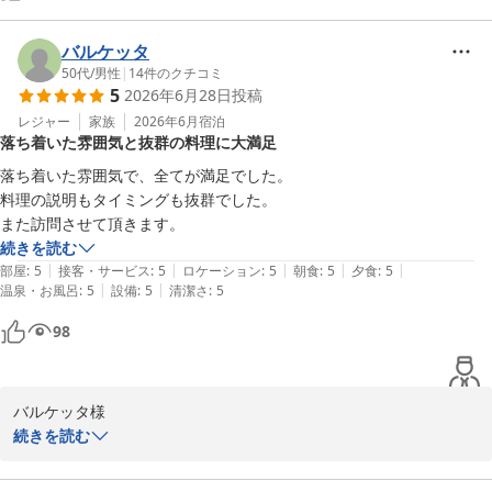
バルケッタ
50代
/
男性
|
14
件のクチコミ
5
2026年6月28日
投稿
レジャー
家族
2026年6月
宿泊
落ち着いた雰囲気と抜群の料理に大満足
落ち着いた雰囲気で、全てが満足でした。

料理の説明もタイミングも抜群でした。

また訪問させて頂きます。
続きを読む
|
|
|
|
|
部屋
:
5
接客・サービス
:
5
ロケーション
:
5
朝食
:
5
夕食
:
5
|
|
温泉・お風呂
:
5
設備
:
5
清潔さ
:
5
98
バルケッタ様

この度は、小野川温泉 吾妻荘にご宿泊いただき、誠にありがとうご
続きを読む
ざいました。 数ある宿の中から当館をお選びいただき、旅の大切な
ひとときをお過ごしいただきましたこと、心より厚く御礼申し上げ