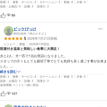
ット用アメニティの充実について、今後の参考にさせていただきま
|
|
|
|
|
その他の食事の内容も良かったです

部屋
:
3
接客・サービス
:
3
ロケーション
:
3
朝食
:
4
夕食
:
4
す。

|
|
温泉・お風呂
:
4
設備
:
3
清潔さ
:
3
いっぱい食べたい人にはちょっと物足りない

量だと思いますが

86
お食事の際もわんちゃんとご一緒におくつろぎいただけたようで安
窓際にクモの巣などちょっと残念なところもありますが

心いたしました。

アメニティ等おおむね良かったです
また皆様とわんちゃんにお会いできる日を、スタッフ一同心よりお
ビッケびっけ
40代
/
女性
|
1
件のクチコミ
5
2026年7月21日
投稿
小野川温泉 名湯の宿 吾妻荘
レジャー
家族
2026年7月
宿泊
2026-07-24
部屋付き温泉と美味しい食事に大満足！
夫と2人、犬一匹で1泊お世話になりました。

スタッフの方々もとても親切丁寧でとても気持ち良く過ごす事が出来ま
した。

宿周辺も温泉街になっていて、早朝の犬の散歩時もすでに温泉を利用し
続きを読む
|
|
|
|
|
ているお客さんで朝から賑わっていました😊

部屋
:
3
接客・サービス
:
4
ロケーション
:
3
朝食
:
5
夕食
:
5
|
|
温泉・お風呂
:
5
設備
:
3
清潔さ
:
3
なにより部屋に温泉があるのが最高でした♡

追加情報
:
ペットと一緒に宿泊
ほんのり硫黄の香りが漂うお湯でした。

食事も部屋で食べれたので、他の宿泊客の方と顔を合わせる事はほぼあ
107
りませんでした。

メインのお料理がすき焼きでしたが、米沢牛じゃなく山形牛とは説明に