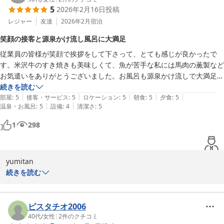
とともに心よりお待ち申し上げております。ありがとうございまし
5
2026年2月16日
投稿
特にプリンのカラメルソースを気に入っていただけたとのこと、光
栄に存じます。 あの独特のあまじょっぱさは、小野川温泉の各宿の
レジャー
友達
2026年2月
宿泊
小野川温泉 名湯の宿 吾妻荘
女将が集まって仕込んだ特製の「女将味噌」を隠し味に使用してい
笑顔の接客と源泉かけ流し風呂に大満足
2026-04-11
るからこその味わいです。地元の佐藤豆腐店さんの濃厚な豆乳を使
従業員の皆様が笑顔で挨拶をして下さって、とても感じが良かったで
ったプリンに、この味噌カラメルが絶妙に合うよう趣向を凝らした
す。米沢牛のすき焼きも美味しくて、魚が苦手な私には馬肉の薫製など
一品ですので、お口に合いましたようで何よりでございます。

お気遣いをありがとうございました。お風呂も源泉かけ流しで大満足で
す。残念な点はお風呂を出た所のウォーターサーバーのコップが無かっ
続きを読む
当館自慢の源泉掛け流しの湯とともに、心穏やかなひとときをお過
|
|
|
|
|
たのが残念でした。

部屋
:
5
接客・サービス
:
5
ロケーション
:
5
朝食
:
5
夕食
:
5
ごしいただけたのであれば幸いです。

|
|
温泉・お風呂
:
5
設備
:
4
清潔さ
:
5
また、機会が会ったら伺いたいです。
ぜひまた、あの味わいと体の芯から温まる温泉を恋しく思われたと
1
298
きには、いつでもお帰りください。 お客様に再びお会いできる日
を、スタッフ一同心よりお待ち申し上げております。ありがとうご
yumitan

小野川温泉 名湯の宿 吾妻荘
この度は小野川温泉 吾妻荘にご宿泊いただき、誠にありがとうござ
続きを読む
2026-02-28
います。

従業員の接客や源泉掛け流しの温泉にご満足いただけたとのこと、
ピスタチオ2006
大変嬉しく拝読いたしました。何より「笑顔が良かった」というお
40代
/
女性
|
2
件のクチコミ