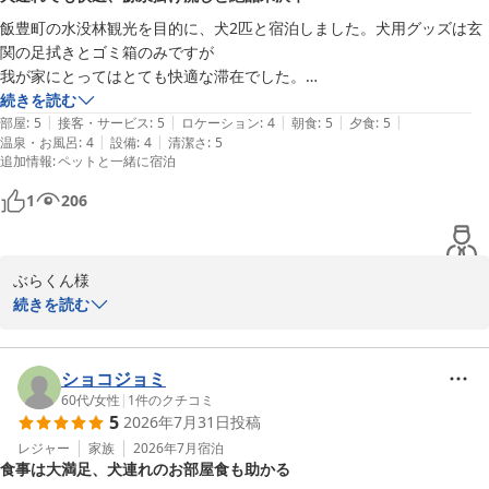
ただけたことは、調理スタッフにとっても大きな励みとなります。
飯豊町の水没林観光を目的に、犬2匹と宿泊しました。犬用グッズは玄
また、別館ならではの源泉掛け流し風呂にて、時間を気にせず何度
関の足拭きとゴミ箱のみですが

小野川温泉 名湯の宿 吾妻荘
もお湯を堪能され、日頃の疲れを癒やしていただけたのであれば幸
我が家にとってはとても快適な滞在でした。

2026-06-15
甚に存じます。

掃除が行き届いたお部屋や広いお部屋、そして部屋内の源泉掛け流しの
続きを読む
|
|
|
|
|
温泉。何よりも食事が最高でした。米沢牛のすき焼きコースでしたが牛
部屋
:
5
接客・サービス
:
5
ロケーション
:
4
朝食
:
5
夕食
:
5
一方で、建物の老朽化や近隣の客室からの音に関しまして、ご不快
|
|
温泉・お風呂
:
4
設備
:
4
清潔さ
:
5
の美味しさはもちろん、全てのお料理が手の込んだもので、手作りの甘
追加情報
:
ペットと一緒に宿泊
な思いをさせてしまいましたこと、誠に申し訳なく真摯に受け止め
酒や味噌風味のカラメルのプリン、そしてお米。我が家の犬のうち1匹
ております。歴史を重ねた木造建築ゆえの構造的な課題ではござい
が神経質ですが、個室での食事でさらに宿の方たちがみな穏やかで静か
1
206
ますが、少しでも快適にお過ごしいただけるよう、今後の客室の運
用や手入れにおいて、防音対策を含めた改善の工夫を重ねてまいる
所存でございます。ご期待に完全に沿いきれなかった点があったに
ぶらくん様

もかかわらず、貴重なご指摘を賜りましたことに深く感謝申し上げ
この度は小野川温泉 吾妻荘 別館吾妻園にご宿泊いただき、誠にあ
続きを読む
ます。

りがとうございます。 飯豊町の水没林観光という、この時期ならで
はの美しい旅の拠点に当館をお選びいただき、二匹の大切なワンち
小野川の地は、これからの季節、しっとりとした闇夜を蛍の光が舞
ゃんと共に快適にお過ごしいただけましたこと、心より光栄に存じ
ショコジョミ
う幻想的な風景へと移ろってまいります。ぜひまた、季節を変えて
ます。

60代
/
女性
|
1
件のクチコミ
心休まるひとときをお過ごしに、当館へお帰りくださいませ。お客
5
2026年7月31日
投稿
様のまたのご来館を、スタッフ一同、心よりお待ち申し上げており
お食事や客室の温泉につきまして、これ以上ないほどのお褒めの言
レジャー
家族
2026年7月
宿泊
ます。ありがとうございました。
食事は大満足、犬連れのお部屋食も助かる
葉を頂戴し、スタッフ一同大変感激いたしております。特に当館自
小野川温泉 名湯の宿 吾妻荘