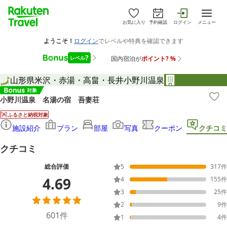
お気に入り
予約確認
ログイン
メニュー
山形県
米沢・赤湯・高畠・長井
小野川温泉
小野川温泉 名湯の宿 吾妻荘
ふるさと納税対象
施設紹介
プラン
部屋
写真
クーポン
クチコミ
クチコミ
総合評価
5
317
件
4.69
4
155
件
3
25
件
2
9
件
601
件
1
4
件