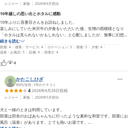
レジャー
家族
2026年6月
宿泊
10年越しの思い出とホタルに感動
10年ぶりに吾妻荘さんをお訪ねしました。

楽しみにしていた米沢牛の夕食をいただいた後、生憎の雨模様となり
「ホタルは見られないかもしれない」と心配しましたが、無事に幻想的
なホタルの舞を観賞することができ、大満足の夜となりました。

続きを読む
|
|
|
|
|
翌朝のおいしい朝食をいただいた後、精算時に「10年前に伺った際
部屋
:
4
接客・サービス
:
4
ロケーション
:
5
朝食
:
5
夕食
:
4
|
|
温泉・お風呂
:
5
設備
:
4
清潔さ
:
4
は、お庭の池でもホタルが観られたんですよ」と思い出をお話ししたと
ころ、スタッフの方がわざわざお庭への扉を開けて「時々はぐれホタル
4
が遊びに来るんですよ」と笑顔で応えてくださいました。その一言で当
時の記憶が一気に蘇り、胸が熱くなりました。

細やかなお心遣いと温かいおもてなしのおかげで、当時両親と来た思い
かたこしひざ
出と重なり10年越しの素晴らしい思い出旅行となりました。本当にあ
60代
/
女性
|
1
件のクチコミ
4
2026年6月26日
投稿
りがとうございました。
レジャー
家族
2026年5月
宿泊
犬と一緒のときは利用しています。

部屋は田舎のおばあちゃんちに行ったような素朴な和室です。部屋にお
風呂（温泉）があります。とても熱いお湯です。
