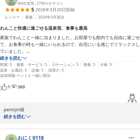
40代
/
女性
|
27
件のクチコミ
5
2026年3月20日
投稿
お部屋でのひとときを最高と仰っていただき、大変光栄に存じま
す。 ワンちゃんをお部屋に残す心配をすることなく、源泉掛け流し
レジャー
家族
2026年3月
宿泊
の湯をお好きなタイミングで心ゆくまで堪能できるのは、温泉風呂
わんこと快適に過ごせる温泉宿、食事も最高
付き客室ならではの贅沢ですね。歴史を重ねた建物ではございます
家族でわんこと一緒に泊まりました。お部屋でも館内でも自由に過ごせ
が、お客様に清々しくお過ごしいただけるよう整えている点に触れ
て、お食事の時も一緒にいられるので、自宅にいる感じでリラックスし
ていただき、私共も大変励みになります。

ていました。

お部屋に温泉がついているので、私達は温泉三昧でした。お湯も源泉掛
続きを読む
また、今回はお部屋のこたつでゆっくりと米沢牛のすき焼きをお楽
|
|
|
|
|
け流しで気持ちよかったです。夕食も朝食も洗練されていて最高に美味
部屋
:
5
接客・サービス
:
5
ロケーション
:
5
朝食
:
5
夕食
:
5
しみいただけたとのこと、冬の温泉宿らしい団らんのひとときをお
|
|
温泉・お風呂
:
5
設備
:
5
清潔さ
:
5
しかったです。施設は古いのですが、きれいにしているので気になりま
手伝いできたのであれば幸いです。何より、私共スタッフとの会話
追加情報
:
ペットと一緒に宿泊
せん。

も旅の楽しみの一つに加えてくださり、本当にありがとうございま
今回で3回目の宿泊ですが、わんこ連れには、ここ以上に快適でお得な
す。回数を重ねるごとにお客様やワンちゃんたちとの距離が縮まっ
1
360
宿はないと思います。また来ます！
ていくことは、私共にとってもこの上ない喜びでございます。

これからも、ワンちゃん連れのご家族にとって実家のような安心感
を感じていただける宿であり続けられるよう、心を込めてお迎えし
pennjin様

てまいります。

この度は小野川温泉 吾妻荘にご宿泊いただき、誠にありがとうござ
続きを読む
いました。

5回目のお帰りも、スタッフ一同、そして温かな源泉とともに心よ
りお待ち申し上げております。ありがとうございました！

今回で3回目のご宿泊とのこと、いつも当館をご愛顧いただき心よ
おにく0118