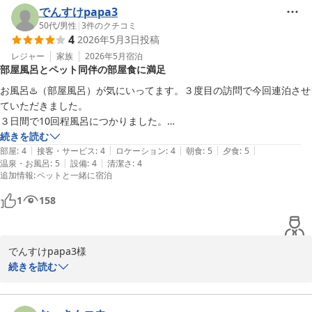
ます。

でんすけpapa3
50代
/
男性
|
3
件のクチコミ
4
2026年5月3日
投稿
館内の落ち着いた雰囲気を感じ取っていただき、「全てが満足」と
のこの上ない最高のご評価を賜り、私共にとってこれ以上の喜びは
レジャー
家族
2026年5月
宿泊
部屋風呂とペット同伴の部屋食に満足
ございません。日常の喧騒を離れ、心から安らげるひとときをご提
供することこそが当館の目指すおもてなしであり、お客様の旅が満
お風呂♨️（部屋風呂）が気にいってます。３度目の訪問で今回連泊させ
ち足りたものとなりましたことは、宿屋冥利に尽きる限りに存じま
ていただきました。

す。

３日間で10回程風呂につかりました。

なによりペット同伴ですが、朝晩部屋食なのはポイント高いです。
続きを読む
また、お食事の際のお料理の説明や配膳のタイミングにつきまして
|
|
|
|
|
部屋
:
4
接客・サービス
:
4
ロケーション
:
4
朝食
:
5
夕食
:
5
も、「抜群でした」とのお褒めの言葉を頂戴し、接客スタッフ一同
|
|
温泉・お風呂
:
5
設備
:
4
清潔さ
:
4
追加情報
:
ペットと一緒に宿泊
大変感激いたしております。一品一品に込めた調理人のこだわりを
最適な状態でお愉しみいただけるよう、お客様の進み具合に合わせ
1
158
た丁寧な接客を心掛けておりますので、このような温かいお言葉を
いただき大きな励みとなります。

でんすけpapa3様

頂戴いたしました「また訪問させて頂きます」という大変ありがた
この度は小野川温泉 吾妻荘 別館吾妻園にご宿泊いただき、誠にあ
続きを読む
いお言葉を胸に、これからも老舗旅館としての格調高い空間とおも
りがとうございます。 これまでにも二度のお帰りを賜り、今回三度
てなしに磨きをかけ、一意専心してまいります。小野川の地は、初
目のご訪問として、貴重な連泊でのひとときを当館でお過ごしいた
夏の蛍、秋の美しい紅葉、冬の雪景色と、四季折々に異なる豊かな