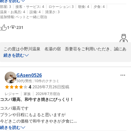
犬と泊まるときは　シートや水入れなど何も用意されてないので持参し
続きを読む
|
|
|
|
|
ます。

部屋
:
3
接客・サービス
:
4
ロケーション
:
3
朝食
:
4
夕食
:
4
|
|
温泉・お風呂
:
4
設備
:
4
清潔さ
:
3
食事は美味しいです。朝夕食事時には犬も一緒です。
追加情報
:
ペットと一緒に宿泊
1
231
この度は小野川温泉　名湯の宿　吾妻荘をご利用いただき、誠にあ
りがとうございます。

続きを読む
また、大切なわんちゃんとご一緒に当館をお選びいただき、重ねて
御礼申し上げます。

GAsen0526
お部屋での温泉や、お食事についてお褒めの言葉をいただき大変嬉
50代
/
男性
|
10
件のクチコミ
4
2026年7月26日
投稿
しく存じます。

お部屋のお湯が熱かったとのことですが、源泉かけ流しならではの
レジャー
家族
2026年7月
宿泊
コスパ最高、和牛すき焼きにびっくり！
湯量と温度を感じていただけたのであれば幸いです。

コスパ最高です

また、わんちゃん用のアメニティにつきましても貴重なご意見をい
プランや日程にもよると思いますが

ただきありがとうございます。お客様にさらに快適にお過ごしいた
今どきこの価格で和牛すきやきが夕食に

だけるよう、今後のサービス向上の参考にさせていただきます。ペ
出てくるなんてびっくりしました

続きを読む