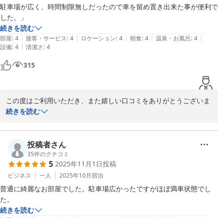
「必ずここに予約します」とのお言葉は、スタッフにとって何より
駐車場が広く、時間制限無しだったので車を留め置き出来た事が便利で
の励みです。

した。」
次回はぜひ禁煙室をご利用いただけるよう、またより快適にお過ご
続きを読む
しいただけるよう努めてまいります。

|
|
|
|
|
部屋
:
4
接客・サービス
:
4
ロケーション
:
4
朝食
:
4
温泉・お風呂
:
4
|
設備
:
4
清潔さ
:
4
またのお越しを心よりお待ちしております。
315
ホテルセレクトイン伊勢原
2026-01-04
この度はご利用いただき、また嬉しい口コミをありがとうございま
す。駐車場の広さや時間制限の無さを便利に感じていただけたとの
続きを読む
お言葉、大変嬉しく拝見しました。今後もお客様に快適にご利用い
ただけるよう努めてまいります。またのご利用を心よりお待ちして
おります。
投稿者さん
35
件のクチコミ
ホテルセレクトイン伊勢原
5
2025年11月1日
投稿
2025-12-01
ビジネス
一人
2025年10月
宿泊
普通に綺麗なお部屋でした。駐車場広かったですがほぼ満車状態でし
た。
続きを読む