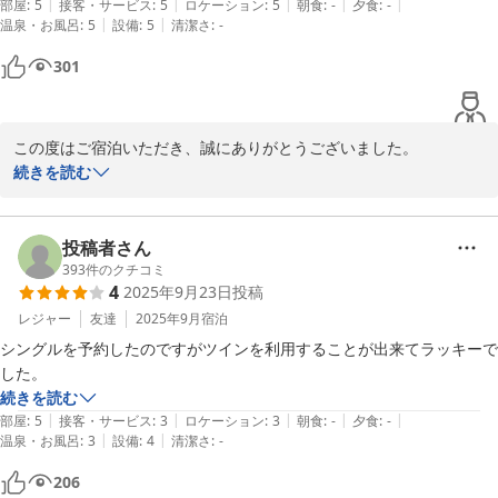
|
|
|
|
|
部屋
:
5
接客・サービス
:
5
ロケーション
:
5
朝食
:
-
夕食
:
-
|
|
温泉・お風呂
:
5
設備
:
5
清潔さ
:
-
301
この度はご宿泊いただき、誠にありがとうございました。

お部屋を快適にお過ごしいただけたようで、大変うれしく思いま
続きを読む
す。

駐車場につきましては、混雑してしまいご不便をおかけしました。
今後も快適にご利用いただけるよう改善に努めてまいります。

投稿者さん
またのお越しを心よりお待ちしております。
393
件のクチコミ
4
2025年9月23日
投稿
ホテルセレクトイン伊勢原
レジャー
友達
2025年9月
宿泊
2025-11-13
シングルを予約したのですがツインを利用することが出来てラッキーで
した。
続きを読む
|
|
|
|
|
部屋
:
5
接客・サービス
:
3
ロケーション
:
3
朝食
:
-
夕食
:
-
|
|
温泉・お風呂
:
3
設備
:
4
清潔さ
:
-
206