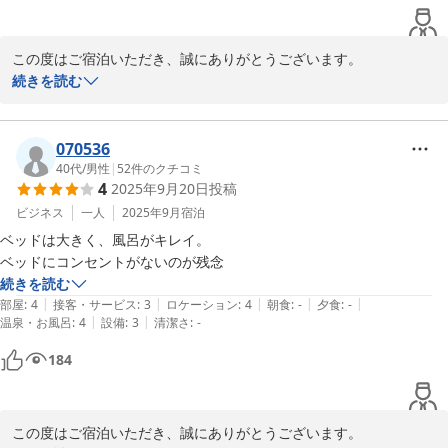
この度はご宿泊いただき、誠にありがとうございます。

お部屋をアップグレードしてご利用いただけたとのことで、喜んで
続きを読む
いただけて大変嬉しく思います。

今後も快適にお過ごしいただけるよう努めてまいります。またのご
070536
利用を心よりお待ちしております。
40代
/
男性
|
52
件のクチコミ
4
2025年9月20日
投稿
ホテルセレクトイン伊勢原
ビジネス
一人
2025年9月
宿泊
2025-11-13
ベッドは大きく、風呂がキレイ。

ベッドにコンセントがないのが残念
続きを読む
|
|
|
|
|
部屋
:
4
接客・サービス
:
3
ロケーション
:
4
朝食
:
-
夕食
:
-
|
|
温泉・お風呂
:
4
設備
:
3
清潔さ
:
-
184
この度はご宿泊いただき、誠にありがとうございます。
