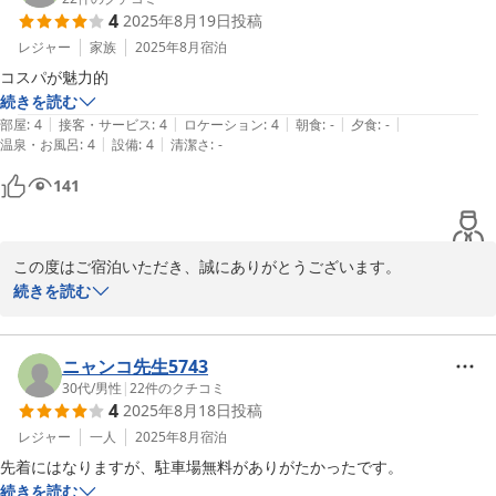
2025-11-13
4
2025年8月19日
投稿
レジャー
家族
2025年8月
宿泊
コスパが魅力的
続きを読む
|
|
|
|
|
部屋
:
4
接客・サービス
:
4
ロケーション
:
4
朝食
:
-
夕食
:
-
|
|
温泉・お風呂
:
4
設備
:
4
清潔さ
:
-
141
この度はご宿泊いただき、誠にありがとうございます。

コストパフォーマンスについてお褒めのお言葉をいただき、大変嬉
続きを読む
しく思います。

またのご利用を心よりお待ちしております。
ニャンコ先生5743
30代
/
男性
|
22
件のクチコミ
ホテルセレクトイン伊勢原
4
2025年8月18日
投稿
2025-11-13
レジャー
一人
2025年8月
宿泊
先着にはなりますが、駐車場無料がありがたかったです。
続きを読む