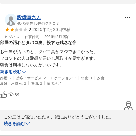
駐車場につきましては、先着順でのご案内となっており、ご不便を
おかけしました。また、近隣のお食事処が少なく、駅前まで足をお
設備屋さん
運びいただく必要があったとのこと、ご不便をお感じになられたこ
40代
/
男性
|
6
件のクチコミ
2
2026年2月20日
投稿
とと存じます。

ビジネス
仕事仲間
2026年2月
宿泊
部屋の汚れとタバコ臭、接客も残念な宿
そのような中でもご宿泊いただきましたことに感謝申し上げます。
いただいたご意見は今後のご案内方法の改善に活かし、より快適に
お部屋が汚いのと、タバコ臭がマジできつかった。

ご利用いただけるホテルを目指してまいります。また機会がござい
フロントの人は愛想が悪いし段取りが悪すぎます。

ましたら、ぜひご利用ください。スタッフ一同、心よりお待ちして
朝食は期待しない方がいいです。

値段と釣り合ってないです。
続きを読む
|
|
|
|
|
部屋
:
2
接客・サービス
:
2
ロケーション
:
3
朝食
:
1
夕食
:
-
ホテルセレクトイン伊勢原
|
|
温泉・お風呂
:
3
設備
:
3
清潔さ
:
1
2026-07-20
89
この度はご宿泊いただき、誠にありがとうございました。

せっかくお選びいただいたにもかかわらず、ご期待に沿えないご滞
続きを読む
在となってしまいましたこと、心よりお詫び申し上げます。
