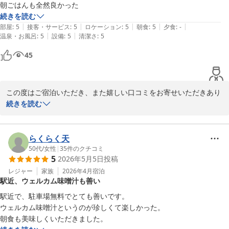
朝ごはんも全然良かった
2026-07-20
続きを読む
|
|
|
|
|
部屋
:
5
接客・サービス
:
5
ロケーション
:
5
朝食
:
5
夕食
:
-
|
|
温泉・お風呂
:
5
設備
:
5
清潔さ
:
5
45
この度はご宿泊いただき、また嬉しい口コミをお寄せいただきあり
がとうございます。

続きを読む
大浴場や朝食にご満足いただけたとのこと、大変嬉しく拝見いたし
ました。お風呂でも快適にお過ごしいただけたようで、スタッフ一
らくらく天
同安心しております。

50代
/
女性
|
35
件のクチコミ
5
2026年5月5日
投稿
これからも皆さまに心地よくお過ごしいただけるホテルを目指し、
レジャー
家族
2026年4月
宿泊
駅近、ウェルカム味噌汁も善い
サービスや施設の充実に努めてまいります。またのお越しを心より
駅近で、駐車場無料でとても善いです。

ウェルカム味噌汁というのが珍しくて楽しかった。

ホテルセレクトイン伊勢原
朝食も美味しくいただきました。
2026-07-20