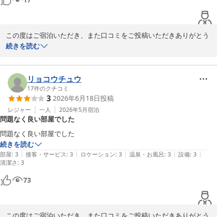
2026-05-09
この度はご宿泊いただき、また口コミをご投稿いただきありがとう
ございます。

続きを読む
お部屋の広さについて、「寝るだけであればちょうどいい」とのお
言葉をいただき、ありがとうございます。当館は快適にお休みいた
リョコウチュウ
だける空間づくりを心がけております。

17
件のクチコミ
3
2026年6月18日
投稿
これからも、短期のご滞在はもちろん、より快適にお過ごしいただ
レジャー
一人
2026年5月
宿泊
問題なく良い部屋でした
けるよう設備やサービスの向上に努めてまいります。またお近くに
お越しの際は、ぜひご利用ください。スタッフ一同、心よりお待ち
問題なく良い部屋でした
続きを読む
|
|
|
|
|
部屋
:
3
接客・サービス
:
3
ロケーション
:
3
温泉・お風呂
:
3
設備
:
3
ホテルセレクトイン伊勢原
清潔さ
:
3
2026-07-20
73
この度はご宿泊いただき、また口コミをご投稿いただきありがとう