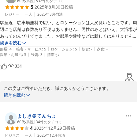
くりの参考とさせていただきます。

60代
/
男性
|
532
件のクチコミ
5
2025年8月30日
投稿
今後ともより快適にお過ごしいただけるよう努めてまいりますの
レジャー
一人
2025年8月
宿泊
で、またのご利用を心よりお待ちしております。
駅至近、駐車場無料で広い、とロケーションは大変良いところです。周
辺にも店舗は多数あり不便はありません。男性のみとはいえ、大浴場が
ホテルセレクトイン伊勢原
あってのんびりできました。お部屋や建物などは新しくはありません
2025-11-20
が、きれいにされており、不快感はありません。セレクトインさんには
続きを読む
|
|
|
|
|
他の場所でもお世話になっておりますが、どこも同じ感じですね。コス
部屋
:
4
接客・サービス
:
5
ロケーション
:
5
朝食
:
-
夕食
:
-
|
|
温泉・お風呂
:
5
設備
:
3
清潔さ
:
-
パは良いと思います。
331
この度はご宿泊いただき、誠にありがとうございます。

駅近で便利な立地や、大浴場、清潔なお部屋についてお褒めのお言
続きを読む
葉をいただき、大変嬉しく思います。

また、当ホテルのコストパフォーマンスや他店舗でのご利用にもご
満足いただけているとのお言葉、スタッフ一同励みになります。

よしき＠てんちょ
60代
/
男性
|
34
件のクチコミ
4
2025年12月29日
投稿
今後も快適にお過ごしいただけるよう努めてまいります。またのご
利用を心よりお待ちしております。
ビジネス
一人
2025年12月
宿泊