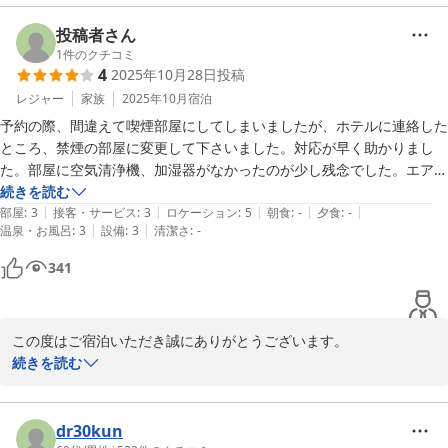
駅からのアクセスや周辺の飲食店の多さは、ビジネスでご利用のお
客様にもご好評をいただいております。

投稿者さん
今後も快適にお過ごしいただけるよう、サービス向上に努めてまい
1
件のクチコミ
4
2025年10月28日
投稿
ります。

またのご利用を心よりお待ちしております。
レジャー
家族
2025年10月
宿泊
予約の際、間違えて喫煙部屋にしてしまいましたが、ホテルに連絡した
ホテルセレクトイン伊勢原
ところ、禁煙の部屋に変更して下さいました。対応が早く助かりまし
2026-02-09
た。部屋に空気清浄機、加湿器がなかったのが少し残念でした。エアコ
ンを使うと空気が乾燥するので…
続きを読む
|
|
|
|
|
部屋
:
3
接客・サービス
:
3
ロケーション
:
5
朝食
:
-
夕食
:
-
|
|
温泉・お風呂
:
3
設備
:
3
清潔さ
:
-
341
この度はご宿泊いただき誠にありがとうございます。

ご予約時のご希望変更につきまして、スムーズにご対応でき安心い
続きを読む
たしました。

また、空気清浄機や加湿器のご不便につきまして、貴重なご意見を
いただきありがとうございます。快適にお過ごしいただける環境づ
dr30kun