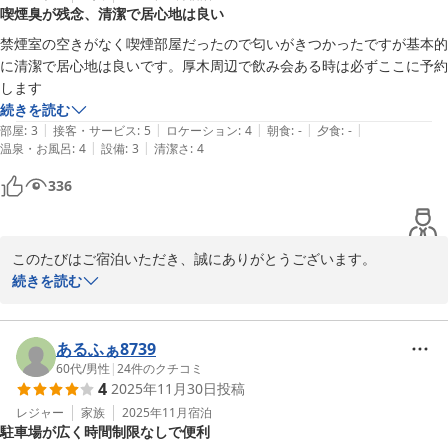
喫煙臭が残念、清潔で居心地は良い
ホテルセレクトイン伊勢原
禁煙室の空きがなく喫煙部屋だったので匂いがきつかったですが基本的
2025-11-13
に清潔で居心地は良いです。厚木周辺で飲み会ある時は必ずここに予約
します
続きを読む
|
|
|
|
|
部屋
:
3
接客・サービス
:
5
ロケーション
:
4
朝食
:
-
夕食
:
-
|
|
温泉・お風呂
:
4
設備
:
3
清潔さ
:
4
336
このたびはご宿泊いただき、誠にありがとうございます。

また、いつも当館をご利用いただき、重ねて御礼申し上げます。

続きを読む
喫煙室の臭いにつきまして、ご不快な思いをおかけし申し訳ござい
ませんでした。禁煙室の空きがない中でのご利用となり、心苦しく
あるふぁ8739
存じます。今後も消臭・清掃の強化に努めてまいります。

60代
/
男性
|
24
件のクチコミ
4
2025年11月30日
投稿
そのような中でも、清潔さや居心地の良さについてお褒めいただ
き、大変ありがたく拝読いたしました。

レジャー
家族
2025年11月
宿泊
駐車場が広く時間制限なしで便利