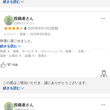
ベッドやお風呂についてお褒めのお言葉をいただき、大変嬉しく思
続きを読む
います。

一方で、ベッド周りのコンセントがなくご不便をおかけしましたこ
投稿者さん
と、お詫び申し上げます。お客様のご意見を参考に、今後の改善に
22
件のクチコミ
4
2025年8月19日
投稿
努めてまいります。

レジャー
家族
2025年8月
宿泊
またのご利用を心よりお待ちしております。
快適に過ごせました。
続きを読む
ホテルセレクトイン伊勢原
|
|
|
|
|
部屋
:
4
接客・サービス
:
4
ロケーション
:
4
朝食
:
-
夕食
:
-
2025-11-13
|
|
温泉・お風呂
:
4
設備
:
4
清潔さ
:
-
158
この度はご宿泊いただき、誠にありがとうございます。

快適にお過ごしいただけたとのお言葉を大変嬉しく思います。

続きを読む
またのご利用を心よりお待ちしております。
投稿者さん
ホテルセレクトイン伊勢原
22
件のクチコミ