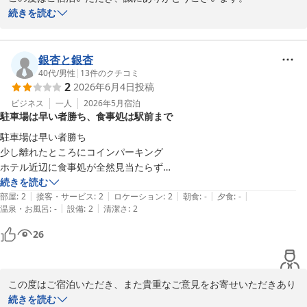
貴重な情報を共有していただき、ありがとうございます。

続きを読む
チェックイン前の買い物のご案内として、今後ご利用のお客様にも
参考にさせていただきます。

銀杏と銀杏
またのご利用を心よりお待ちしております。
40代
/
男性
|
13
件のクチコミ
2
2026年6月4日
投稿
ホテルセレクトイン伊勢原
ビジネス
一人
2026年5月
宿泊
2025-11-13
駐車場は早い者勝ち、食事処は駅前まで
駐車場は早い者勝ち

少し離れたところにコインパーキング

ホテル近辺に食事処が全然見当たらず

駅前まで歩いて向かう必要がある

続きを読む
|
|
|
|
|
ちょっと不便かな…？
部屋
:
2
接客・サービス
:
2
ロケーション
:
2
朝食
:
-
夕食
:
-
|
|
温泉・お風呂
:
-
設備
:
2
清潔さ
:
2
26
この度はご宿泊いただき、また貴重なご意見をお寄せいただきあり
がとうございます。

続きを読む