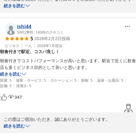
ございます。

続きを読む
「問題なく良い部屋でした」とのお言葉をいただき、大変嬉しく思
います。快適にお過ごしいただけたようで、スタッフ一同安心いた
ishi44
しました。

50代
/
男性
|
143
件のクチコミ
5
2026年2月2日
投稿
これからも皆さまに気持ちよくご滞在いただけるよう、清潔で快適
ビジネス
一人
2026年1月
宿泊
朝食付きで駅近、コスパ良し！
なお部屋づくりとサービスの向上に努めてまいります。またのお越
朝食付きでコストパフォーマンスが高いと思います。駅近で近くに飲食
店も多くビジネス目的として良いと思います。
ホテルセレクトイン伊勢原
続きを読む
2026-07-20
|
|
|
|
|
部屋
:
5
接客・サービス
:
5
ロケーション
:
5
朝食
:
5
温泉・お風呂
:
5
|
設備
:
5
清潔さ
:
5
347
この度はご宿泊いただき、誠にありがとうございます。

朝食やコストパフォーマンス、立地面につきましてご満足いただけ
続きを読む
たとのこと、大変嬉しく思います。
