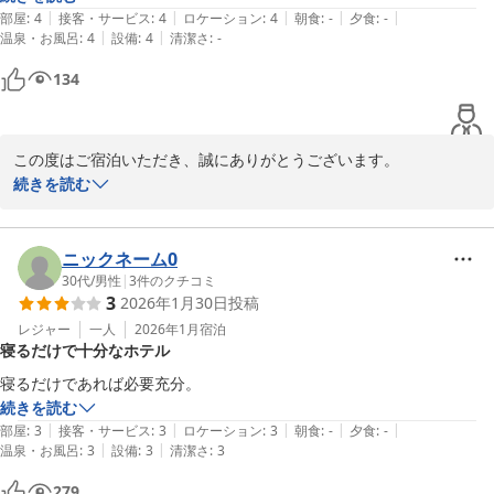
|
|
|
|
|
部屋
:
4
接客・サービス
:
4
ロケーション
:
4
朝食
:
-
夕食
:
-
|
|
温泉・お風呂
:
4
設備
:
4
清潔さ
:
-
134
この度はご宿泊いただき、誠にありがとうございます。

駐車場についてお褒めのお言葉をいただき、大変嬉しく思います。

続きを読む
先着順ではございますが、少しでも快適にご利用いただけるよう今
後も努めてまいります。

ニックネーム0
またのご利用をスタッフ一同心よりお待ちしております
30代
/
男性
|
3
件のクチコミ
3
2026年1月30日
投稿
ホテルセレクトイン伊勢原
レジャー
一人
2026年1月
宿泊
2025-11-13
寝るだけで十分なホテル
寝るだけであれば必要充分。
続きを読む
|
|
|
|
|
部屋
:
3
接客・サービス
:
3
ロケーション
:
3
朝食
:
-
夕食
:
-
|
|
温泉・お風呂
:
3
設備
:
3
清潔さ
:
3
279