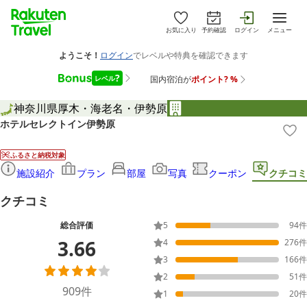
お気に入り
予約確認
ログイン
メニュー
神奈川県
厚木・海老名・伊勢原
ホテルセレクトイン伊勢原
ふるさと納税対象
施設紹介
プラン
部屋
写真
クーポン
クチコミ
クチコミ
総合評価
5
94
件
3.66
4
276
件
3
166
件
2
51
件
909
件
1
20
件