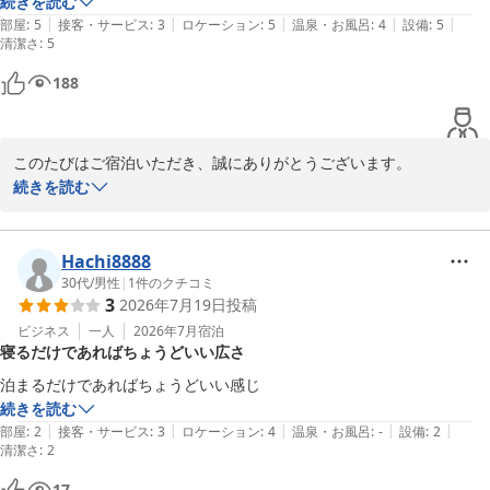
続きを読む
|
|
|
|
|
部屋
:
5
接客・サービス
:
3
ロケーション
:
5
温泉・お風呂
:
4
設備
:
5
清潔さ
:
5
188
このたびはご宿泊いただき、誠にありがとうございます。

駅からのアクセスや駐車場無料サービスについてご満足いただけた
続きを読む
とのこと、大変嬉しく拝見いたしました。

また、ウェルカム味噌汁をお楽しみいただけたとのお言葉もありが
Hachi8888
とうございます。少しでも旅のひとときの楽しみになっておりまし
30代
/
男性
|
1
件のクチコミ
3
2026年7月19日
投稿
たら幸いです。

ご朝食についても美味しくお召し上がりいただけたようで、スタッ
ビジネス
一人
2026年7月
宿泊
寝るだけであればちょうどいい広さ
フの励みになります。

泊まるだけであればちょうどいい感じ
今後もより快適にお過ごしいただけるよう努めてまいりますので、
続きを読む
|
|
|
|
|
部屋
:
2
接客・サービス
:
3
ロケーション
:
4
温泉・お風呂
:
-
設備
:
2
清潔さ
:
2
ホテルセレクトイン伊勢原
17