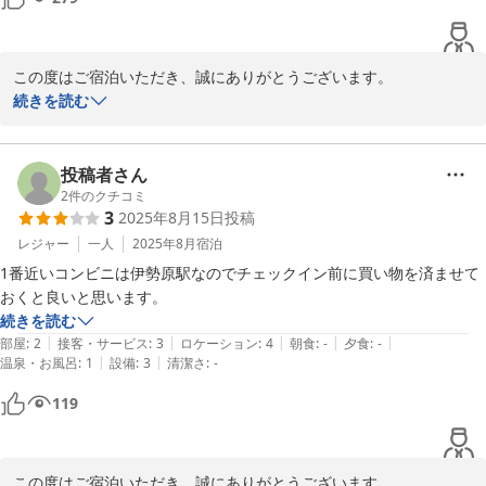
この度はご宿泊いただき、誠にありがとうございます。

「寝るだけで十分」と感じていただけたとのこと、当館のコンセプ
続きを読む
トに合ったご利用をしていただけたようで嬉しく思います。

今後も必要十分な設備と快適な空間を提供できるよう努めてまいり
ます。

投稿者さん
またのご利用をお待ちしております。
2
件のクチコミ
3
2025年8月15日
投稿
ホテルセレクトイン伊勢原
レジャー
一人
2025年8月
宿泊
2026-02-09
1番近いコンビニは伊勢原駅なのでチェックイン前に買い物を済ませて
おくと良いと思います。
続きを読む
|
|
|
|
|
部屋
:
2
接客・サービス
:
3
ロケーション
:
4
朝食
:
-
夕食
:
-
|
|
温泉・お風呂
:
1
設備
:
3
清潔さ
:
-
119
この度はご宿泊いただき、誠にありがとうございます。
