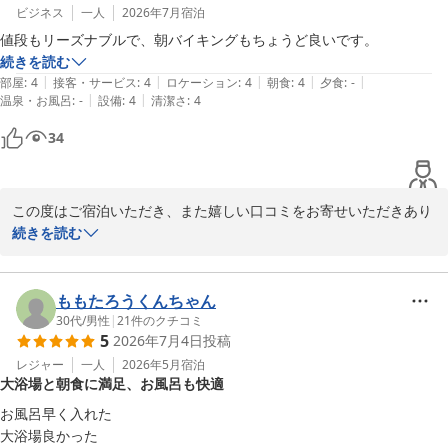
ビジネス
一人
2026年7月
宿泊
続きを読む
|
|
|
|
|
部屋
:
4
接客・サービス
:
4
ロケーション
:
4
朝食
:
4
夕食
:
-
|
|
温泉・お風呂
:
-
設備
:
4
清潔さ
:
4
34
この度はご宿泊いただき、また嬉しい口コミをお寄せいただきあり
がとうございます。

続きを読む
料金や朝食バイキングにつきまして、ご満足いただけたようで大変
嬉しく思います。「リーズナブル」「ちょうど良い」とのお言葉
ももたろうくんちゃん
は、スタッフにとって大きな励みになります。

30代
/
男性
|
21
件のクチコミ
5
2026年7月4日
投稿
これからも価格以上の価値を感じていただけるよう、サービスの向
レジャー
一人
2026年5月
宿泊
大浴場と朝食に満足、お風呂も快適
上に努めてまいります。またお近くにお越しの際は、ぜひご利用く
ださい。スタッフ一同、心よりお待ちしております。
お風呂早く入れた

大浴場良かった

ホテルセレクトイン伊勢原