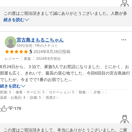
次回も機会があればここを利用したいです！
この度はご宿泊頂きまして誠にありがとうございました。人数が多
いお客様にも、対応できて

続きを読む
楽しく宮古島で過ごすことが出来たご様子でした

楽しそうにお宿でも過ごしていて、こちらも嬉しかったです。

宮古島まもるこちゃん
便利に快適になりますように、これからも工夫していきたいと思い
50代
/
女性
|
7
件のクチコミ
5
2024年8月28日
投稿
ます。

この度は、本当にありがとうございました。また、是非お待ちして
レジャー
家族
2024年8月
宿泊
おります。
8月24日から、３泊で、家族5人でお世話になりました、とにかく、お
部屋も広く、きれいで、最高の居心地でした、今回6回目の宮古島旅行
2024-09-09
でしたが、今までで1番のお宿でした

続きを読む
|
|
|
|
|
お宿に足りないものは無いほどの設備です、海から上がっても、すぐに
部屋
:
5
接客・サービス
:
5
ロケーション
:
5
朝食
:
-
夕食
:
-
|
|
温泉・お風呂
:
4
設備
:
5
清潔さ
:
-
体もシュノーケル も洗えるし、洗濯機も無料、スコールが多い宮古
島、屋根付きの物干場は助かります

179
そして、カフェも経営されており、ドーナッツと、ランチもテイクアウ
トして、海に持参しましたが、オムタコライス、サンドイッチ　どれも
この度はご宿泊頂きまして、本当にありがとうございました。ご家
最高に美味しかったです、お値段もお手頃で、昨今のバブル弾けた宮古