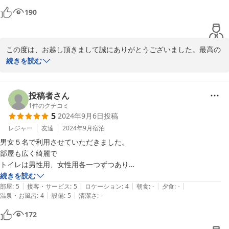
190
この度は、お越し頂きまして誠にありがとうございました。最高の
お天気の宮古島の夏

続きを読む
ご家族皆様で楽しんでいただけたご様子でした

PARKSIDEにご滞在頂き、快適にお過ごし出来たようで本当に良か
ったです。これからもお客様が便利に快適にお過ごし出来ますよう
投稿者さん
に努めます。また、是非宮古島に遊びにいらしてくださいませ。お
1
件のクチコミ
5
2024年9月6日
投稿
待ちしています。
レジャー
友達
2024年9月
宿泊
2025-07-01
男女５名で利用させていただきました。

部屋も広く綺麗で

トイレは男性用、女性用各一つずつあり

洗面台も二つあり大人数での利用でも不自由することなく過ごせまし
続きを読む
|
|
|
|
|
た。

部屋
:
5
接客・サービス
:
5
ロケーション
:
4
朝食
:
-
夕食
:
-
|
|
温泉・お風呂
:
4
設備
:
5
清潔さ
:
-
お風呂は一つですがとても広くアメニティも充実しておりました。

今回の旅行でここを選んでとても満足です。

172
最高の旅の思い出になりました＾＾
