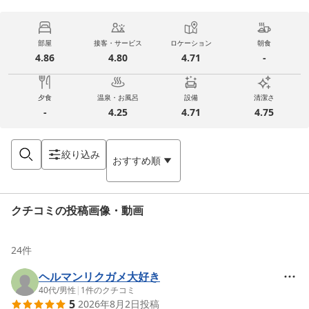
部屋
接客・サービス
ロケーション
朝食
4.86
4.80
4.71
-
夕食
温泉・お風呂
設備
清潔さ
-
4.25
4.71
4.75
絞り込み
おすすめ順
クチコミの投稿画像・動画
24
件
ヘルマンリクガメ大好き
40代
/
男性
|
1
件のクチコミ
5
2026年8月2日
投稿