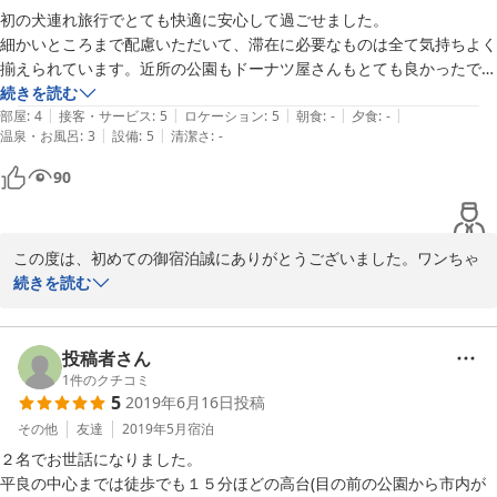
初の犬連れ旅行でとても快適に安心して過ごせました。

細かいところまで配慮いただいて、滞在に必要なものは全て気持ちよく
揃えられています。近所の公園もドーナツ屋さんもとても良かったで
す。

続きを読む
|
|
|
|
|
4回目の宮古島旅行でしたが、ワンコ連れのおかげで新たな発見、体験
部屋
:
4
接客・サービス
:
5
ロケーション
:
5
朝食
:
-
夕食
:
-
|
|
温泉・お風呂
:
3
設備
:
5
清潔さ
:
-
ができて今まで以上に楽しい旅になりました。

また来るときは利用したいです。
90
この度は、初めての御宿泊誠にありがとうございました。ワンちゃ
ん連れのお客様にも安心して滞在いただけるよう、工夫しておりま
続きを読む
す。

今回の旅が楽しく過ごせたようで、本当に良かったです。きっと又
次回も、ワンちゃんも場所を覚えてて安心するはずかと思います。

投稿者さん
又のお越し心よりお待ちしております。

1
件のクチコミ
5
2019年6月16日
投稿
この度は本当にありがとうございました。
その他
友達
2019年5月
宿泊
2019-11-13
２名でお世話になりました。

平良の中心までは徒歩でも１５分ほどの高台(目の前の公園から市内が