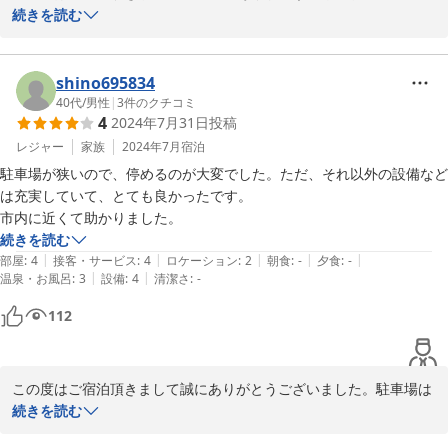
族様に便利なように色々工夫していたので、嬉しいお声頂き、海遊
続きを読む
島では、とても良心的な御値段で大満足でした、

びの後など不便なく物干しやお洗濯出来たようで

良かったです。

長くなりましたが、オーナーさんの優しさに溢れた、最高のお宿です、
shino695834
次回も、絶対こちらに泊まりたいと思います
仲良しのご家族様、見ていてこちらも和みました

40代
/
男性
|
3
件のクチコミ
4
2024年7月31日
投稿
とにかく宮古島で楽しく過ごせたことが何よりです

レジャー
家族
2024年7月
宿泊
カフェもまだオープンして間もないのですが、宿泊のお客様にご利
駐車場が狭いので、停めるのが大変でした。ただ、それ以外の設備など
用していただき嬉しかったです。こうやって宿のお客様にご利用い
は充実していて、とても良かったです。

ただくのが一番の目標でしたので

市内に近くて助かりました。
大変嬉しい気持ちです。オムタコライスやサンド、ドーナツ、ドリ
続きを読む
ンク、スイーツ

|
|
|
|
|
部屋
:
4
接客・サービス
:
4
ロケーション
:
2
朝食
:
-
夕食
:
-
まだまだ、新作も取り入れ頑張っていきたいと思います。そしてま
|
|
温泉・お風呂
:
3
設備
:
4
清潔さ
:
-
た是非、ご家族様で

112
遊びにいらしてくださいませ

2024-08-30
この度はご宿泊頂きまして誠にありがとうございました。駐車場は
少々狭かった件、大変申し訳ありませんでした。

続きを読む
ご迷惑をおかけしました。
