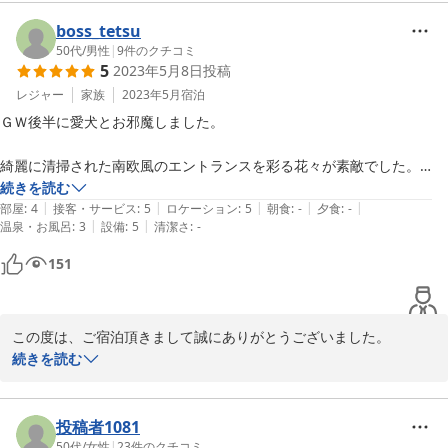
でも、その他はご不便なくご滞在頂けたのこと

大変嬉しく思います。良かったら、是非またお待ちしております。

boss_tetsu
ありがとうございました
50代
/
男性
|
9
件のクチコミ
5
2023年5月8日
投稿
2024-08-01
レジャー
家族
2023年5月
宿泊
ＧＷ後半に愛犬とお邪魔しました。

綺麗に清掃された南欧風のエントランスを彩る花々が素敵でした。

室内も２人＋小型犬１匹には充分過ぎる程の余裕でゆったりと過ごせま
続きを読む
|
|
|
|
|
した。

部屋
:
4
接客・サービス
:
5
ロケーション
:
5
朝食
:
-
夕食
:
-
|
|
温泉・お風呂
:
3
設備
:
5
清潔さ
:
-
お話好きのママさんとトイプーのカット談義が楽しかったです。

151
ココちゃんにもウチの子と仲良くして頂いて喜んでました。

とても居心地が良く帰るのが惜しかったです。（次回の予約をして帰り
この度は、ご宿泊頂きまして誠にありがとうございました。

ましたｗ）

可愛いトイプーちゃんとお越しいただき

続きを読む
大変嬉しかったです。大人しく良い子に出来て、とっても可愛いワ
また宮古島訪問の際には宜しくお願い致します。
ンちゃんでした。エントランスは、季節の花々でゲスト様をお迎え
したいと思い、ハイビスカスやその季節の庭のお花で飾っておりま
投稿者1081
す。

50代
/
女性
|
23
件のクチコミ