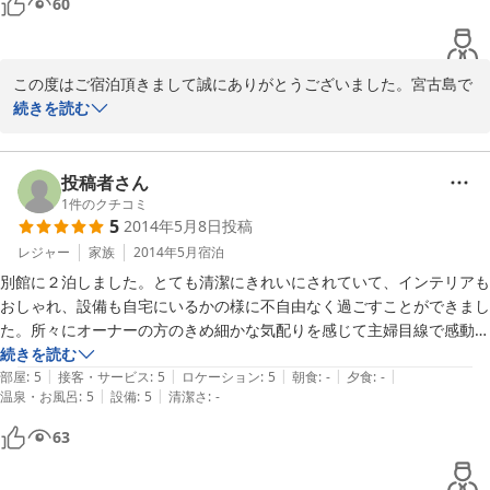
60
た。）

宮古島の観光・海もたっぷり楽しむことができ、また来るときには、こ
ちらに泊まりたいと思います(^_^)v。

この度はご宿泊頂きまして誠にありがとうございました。宮古島で
のご家族様での滞在に当宿をお選び頂きまして感謝致します。

続きを読む
本館ＰＡＲＫＳＩＤＥはご家族様などに最適なように設定しており
ます。お宿では

投稿者さん
快適に過ごす事が出来たとのこと大変嬉しく思っております。夏休
1
件のクチコミ
5
2014年5月8日
投稿
みに入り、

宮古祭りもちょうど開催されていて、お子様も宮古島の綺麗な海で
レジャー
家族
2014年5月
宿泊
毎日楽しく遊ぶことが出来

別館に２泊しました。とても清潔にきれいにされていて、インテリアも
お天気も最高に良かったので良い思いでになったのではないでしょ
おしゃれ、設備も自宅にいるかの様に不自由なく過ごすことができまし
うか

た。所々にオーナーの方のきめ細かな気配りを感じて主婦目線で感動し
ました。

続きを読む
又のお越し是非お待ちしております

|
|
|
|
|
ワンちゃん連れのお客様が利用できるお宿ですが、玄関入口にワンちゃ
部屋
:
5
接客・サービス
:
5
ロケーション
:
5
朝食
:
-
夕食
:
-
この度はどうもありがとうございました。
|
|
温泉・お風呂
:
5
設備
:
5
清潔さ
:
-
んスペースがきちんと確保され、お掃除を徹底されているようです。空
気清浄器を設置されていたりと、今回私達はペット連れでない家族でお
2015-08-10
63
世話になりましたが、何の違和感もなく快適に過ごすことができまし
た。
