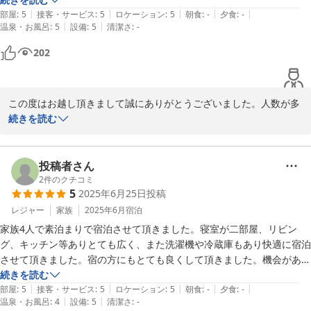
|
|
|
|
|
す。

部屋
:
5
接客・サービス
:
5
ロケーション
:
5
朝食
:
-
夕食
:
-
|
|
温泉・お風呂
:
5
設備
:
5
清潔さ
:
-
雰囲気は落ち着いた住宅街で､近くに買い物できる場所もあり便利で
す。

202
オーナーさんの楽しんでほしい！というお気持ちが感じられて良い滞在
になりました。
この度はお越し頂きまして誠にありがとうございました。人数が多
くても、お洗濯ものなど、海グッズも洗えたり、便利なように考え
続きを読む
ております

宮古島で楽しんだ後、お部屋でゆったりすることが出来本当に良か
ったです。良かったら、是非またお待ちしております。ありがとう
投稿者さん
ございました。
2
件のクチコミ
5
2025年6月25日
投稿
2025-10-30
レジャー
家族
2025年6月
宿泊
家族4人で素泊まりで宿泊させて頂きました。寝室が二部屋、リビン
グ、キッチン等ありとても広く、また洗濯機や冷蔵庫もあり快適に宿泊
させて頂きました。宿の方にもとても良くして頂きました。機会があり
ましたらまた是非宿泊させて頂きたいと思います。
続きを読む
|
|
|
|
|
部屋
:
5
接客・サービス
:
5
ロケーション
:
5
朝食
:
-
夕食
:
-
|
|
温泉・お風呂
:
4
設備
:
5
清潔さ
:
-