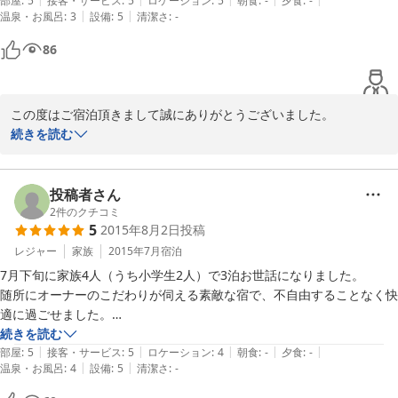
たいです。
部屋
:
5
接客・サービス
:
5
ロケーション
:
5
朝食
:
-
夕食
:
-
又、宮古島での旅のお手伝いでしたら、何でも提案いたしますので
|
|
温泉・お風呂
:
3
設備
:
5
清潔さ
:
-
無計画だったわたしたちのためにチェックイン時にレンタカーを手配し
又お声かけ下さいませ。

てくださったり、おすすめのお店もたくさん紹介してくださり非常に助
86
又のお越し是非お待ちしております。

かりました。チェックインとアウト時にお会いしただけですがとにかく
とても親切で素敵なオーナーさんで感動でした。

2019-06-16
この度はご宿泊頂きまして誠にありがとうございました。

来年もきっとお世話になります。ありがとうございました！
ご家族様でのご利用頂き、楽しく過ごせたようで本当に嬉しく思い
続きを読む
ます。

又のご利用をお待ちしております。
投稿者さん
2018-12-30
2
件のクチコミ
5
2015年8月2日
投稿
レジャー
家族
2015年7月
宿泊
7月下旬に家族4人（うち小学生2人）で3泊お世話になりました。

随所にオーナーのこだわりが伺える素敵な宿で、不自由することなく快
適に過ごせました。

目の前に広い公園もあり、見晴らしの良い場所でした。

続きを読む
|
|
|
|
|
近くにもスーパー サンエーがありちょっとした買い物にも便利でした
部屋
:
5
接客・サービス
:
5
ロケーション
:
4
朝食
:
-
夕食
:
-
|
|
温泉・お風呂
:
4
設備
:
5
清潔さ
:
-
し、15分ほどの徒歩でも平良市街へ行けました。

（ちょうど宮古島夏まつりが開催されており楽しむことができまし