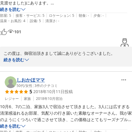
見渡せました)にあります。

続きを読む
|
|
|
|
|
受付等がなくどこから入るのかわからなかったのですが、すぐにオーナ
部屋
:
5
接客・サービス
:
5
ロケーション
:
5
朝食
:
-
夕食
:
-
|
|
温泉・お風呂
:
4
設備
:
5
清潔さ
:
-
ーさんが出てきてくださりそのままお部屋へ案内してくださいました。

101
ゲストハウスというよりはコンドミニアムのようで、玄関からすぐに４
人程が座れる椅子とテーブル、その横にソファもあり同じお部屋にベッ
ドも２台ありますが、二人でスーツケースを広げてその横で大の字で寝
この度は、御宿泊頂きまして誠にありがとうございました。

転がってもまだ余裕があるほどの広さでした。

続きを読む
奥にダイニングテーブルとキッチンと洗面台がありますが、生活できる
お部屋の様子や、お客様のお声を細かく言って頂き、嬉しく思いま
ほど全てが揃っていて(トースター、レンジ、ポット、湯沸かしポッ
す。

ト、カトラリー、グラス、コップ、お皿(グラタン皿まで！)、お鍋、洗
便利である事と、お客様の荷物が少しでも少なくてすむように、滞
しおかほママ
剤、蓋付きゴミ箱等々)とにかくなんでもありました)

在する場所に欲しい物があるようにと考えております。ここにこれ
50代
/
女性
|
3
件のクチコミ
お風呂はシャワーのみですが、トイレとは別で、脱衣場に洗濯機があ
5
2018年10月11日
投稿
があったら便利だな〜と思うものは、全てお客様のお声から御用意
り、洗剤、柔軟剤、洗濯ネットまでありました。

させていただいております。

レジャー
家族
2018年10月
宿泊
洗濯物は室内に干せるコーナーもありますが、屋外に竿もあり、外から
又、女性の目線や、女性に嬉しい物なども考えています。

は見えないようにもなっているので外に干すこともできます。

10月6、7の二泊、家族3人で宿泊させて頂きました。3人には広すぎる
清潔感溢れるお部屋、気配りの行き届いた素敵なオーナーさん。我が家
御提案頂いた、全身鏡はあると良いですね．是非、設置したいと思
(ひとつ、全身鏡があればよかったですが、それでも洗面台の鏡で少し
のようにくつろいで過ごさせて頂き、この価格はとてもリーズナブルだ
います。

離れれば膝くらいまでは映るので大して問題ではありませんでした。)

と感動しました！スーパーも近く本当にオススメです。また是非利用し
続きを読む
|
|
|
|
|