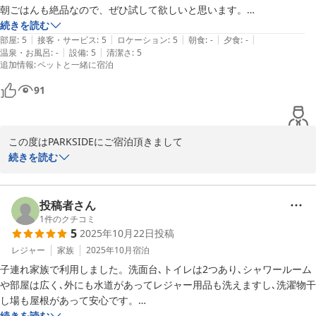
2026-03-23
朝ごはんも絶品なので、ぜひ試して欲しいと思います。

色々とありがとうございました。
続きを読む
|
|
|
|
|
部屋
:
5
接客・サービス
:
5
ロケーション
:
5
朝食
:
-
夕食
:
-
|
|
温泉・お風呂
:
-
設備
:
5
清潔さ
:
5
追加情報
:
ペットと一緒に宿泊
91
この度はPARKSIDEにご宿泊頂きまして

誠にありがとうございました。素敵なご家族様とワンちゃん、のん
続きを読む
びりご滞在、毎日の朝食もご注文いただきまして、ありがとうござ
いました。

カフェでご利用いただき皆様で楽しめたご様子で良かったです。

投稿者さん
本館はご家族様対応なので、お洗濯なども便利なようにしておりま
1
件のクチコミ
5
2025年10月22日
投稿
す。また、良かったら是非いらしてくださいませ。この度は本当に
ありがとうございました。
レジャー
家族
2025年10月
宿泊
子連れ家族で利用しました。洗面台､トイレは2つあり､シャワールーム
宮古島Ｇｕｅｓｔ Ｈｏｕｓｅ ＰＡＲＫ ＳＩＤＥ ＜宮古島＞
や部屋は広く､外にも水道があってレジャー用品も洗えますし､洗濯物干
2026-04-02
し場も屋根があって安心です。

ペット可とは思えないくらい掃除が行き届いていて､造りがオシャレで
続きを読む