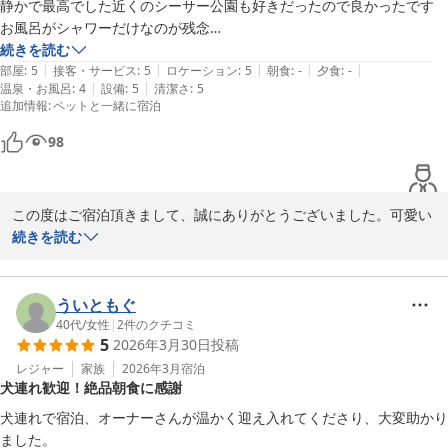
静かで最高でした近くのシーサー公園も好きだったので良かったです

お風呂がシャワーだけなのが残念

素敵なオーナーさんでした

続きを読む
|
|
|
|
|
宮古島に行く時は又宜しくお願いします
部屋
:
5
接客・サービス
:
5
ロケーション
:
5
朝食
:
-
夕食
:
-
|
|
温泉・お風呂
:
4
設備
:
5
清潔さ
:
5
追加情報
:
ペットと一緒に宿泊
98
この度はご宿泊頂きまして、誠にありがとうございました。可愛い
可愛いワンちゃん連れお客様でした。少しお話出来て嬉しかったで
続きを読む
す。

お部屋ではゆっくりできたご様子

ういともぐ
ここは高台の丘の上なので、以外にも静かです

40代
/
女性
|
2
件のクチコミ
5
2026年3月30日
投稿
目の前の公園も、私も大好きな場所です

また、良かったら是非いらしてくださいませ

レジャー
家族
2026年3月
宿泊
犬連れ歓迎！絶品朝食に感謝
この度はありがとうございました。
犬連れで宿泊、オーナーさんが温かく迎え入れてくださり、大変助かり
宮古島Ｇｕｅｓｔ Ｈｏｕｓｅ ＰＡＲＫ ＳＩＤＥ ＜宮古島＞
ました。
