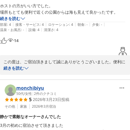
2026-08-02
ホストの方がいい方でした。

場所もとても便利で近くの公園からは海も見えて良かったです。
続きを読む
|
|
|
|
|
部屋
:
4
接客・サービス
:
4
ロケーション
:
4
朝食
:
-
夕食
:
-
|
|
温泉・お風呂
:
-
設備
:
4
清潔さ
:
4
14
この度は、ご宿泊頂きまして誠にありがとうございました。便利に
楽しめたようで

続きを読む
本当に良かったです。公園も眺めがよく気持ちの良い場所です。良
かったらまた是非ご利用くださいませ。ありがとうございました。
monchibiyu
宮古島Ｇｕｅｓｔ Ｈｏｕｓｅ ＰＡＲＫ ＳＩＤＥ ＜宮古島＞
50代
/
女性
|
2
件のクチコミ
2026-08-02
5
2026年3月23日
投稿
その他
家族
2026年3月
宿泊
静かで素敵なオーナーさんでした
3月の初めに宿泊させて頂きました
