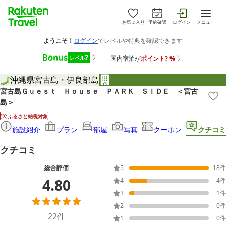
お気に入り
予約確認
ログイン
メニュー
沖縄県
宮古島・伊良部島
宮古島Ｇｕｅｓｔ Ｈｏｕｓｅ ＰＡＲＫ ＳＩＤＥ ＜宮古
島＞
ふるさと納税対象
施設紹介
プラン
部屋
写真
クーポン
クチコミ
クチコミ
総合評価
5
18
件
4.80
4
4
件
3
1
件
2
0
件
22
件
1
0
件