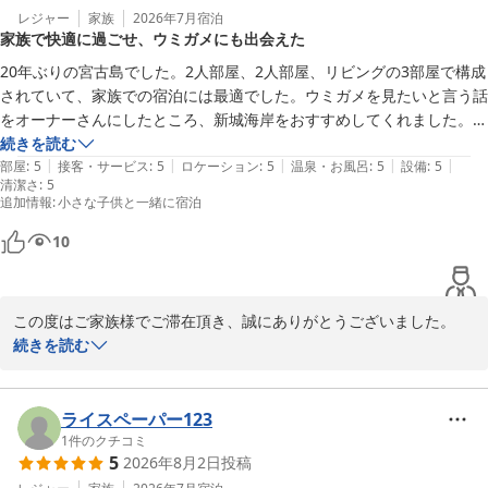
レジャー
家族
2026年7月
宿泊
家族で快適に過ごせ、ウミガメにも出会えた
20年ぶりの宮古島でした。2人部屋、2人部屋、リビングの3部屋で構成
されていて、家族での宿泊には最適でした。ウミガメを見たいと言う話
をオーナーさんにしたところ、新城海岸をおすすめしてくれました。

当初、新城海岸に行く予定はありませんでしたが、初日に行ったとこ
続きを読む
|
|
|
|
|
ろ、いきなりウミガメに出会えました。

部屋
:
5
接客・サービス
:
5
ロケーション
:
5
温泉・お風呂
:
5
設備
:
5
清潔さ
:
5
4泊5日でしたが、次に宮古島に行く時には、またこちらにお世話にな
追加情報
:
小さな子供と一緒に宿泊
りたいと思いました。

楽しい時間をありがとうございました！
10
この度はご家族様でご滞在頂き、誠にありがとうございました。

20年ぶりの宮古島とのことでしたが

続きを読む
滞在中、お天気が良く最高の宮古島、海を満喫できたご様子でし
た。

私のわかる範囲での色々な場所、おすすめ、実際に行き

ライスペーパー123
良かったとおっしゃって下さり、ウミガメも見れて良い思い出にな
1
件のクチコミ
5
2026年8月2日
投稿
ったとのこと
