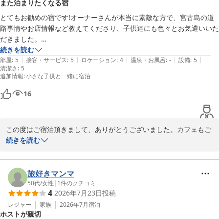
また泊まりたくなる宿
して、頑張っていきたいです。

貴重なお言葉、ありがとうございました。また是非お待ちしており
とてもお勧めの宿です!オーナーさんが本当に素敵な方で、宮古島の道
ます。

路事情やお店情報など教えてくださり、子供達にも色々とお気遣いいた
ありがとうございました。
だきました。

併設されているカフェてランチとモーニングもいただきましたがオシャ
続きを読む
宮古島Ｇｕｅｓｔ Ｈｏｕｓｅ ＰＡＲＫ ＳＩＤＥ ＜宮古島＞
|
|
|
|
|
レ＆美味しい。

部屋
:
5
接客・サービス
:
5
ロケーション
:
4
温泉・お風呂
:
-
設備
:
5
2026-08-02
清潔さ
:
5
お部屋の設備も揃ってのおり、洗濯機や洗剤も使用させてもらえるので
追加情報
:
小さな子供と一緒に宿泊
荷物を最小限に抑える事ができました。

また泊まりたいと思える素敵な宿です。

16
3日間お世話になりました。
この度はご宿泊頂きまして、ありがとうございました。カフェもご
利用頂きまして嬉しかったです。可愛いお子様たち、素直でかわい
続きを読む
らしかったです。お宿では、滞在中お洗濯など便利なように色々工
夫しております。便利に快適に、は、女性目線で

考えておりますので、女性のお客様からのお言葉は嬉しく思いま
旅好きマンマ
す。またきっと是非、遊びにいらしてくださいませ。心よりお待ち
50代
/
女性
|
1
件のクチコミ
4
2026年7月23日
投稿
しております。ありがとうございました。
レジャー
家族
2026年7月
宿泊
宮古島Ｇｕｅｓｔ Ｈｏｕｓｅ ＰＡＲＫ ＳＩＤＥ ＜宮古島＞
ホストが親切