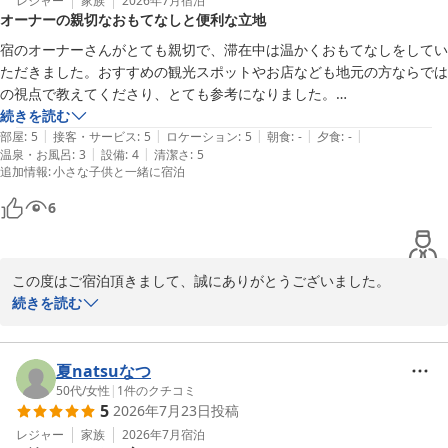
本当に良かったです。

レジャー
家族
2026年7月
宿泊
オーナーの親切なおもてなしと便利な立地
本館は、45名様のご家族様のご利用には最適な間取りかと思いま
宿のオーナーさんがとても親切で、滞在中は温かくおもてなしをしてい
す。

ただきました。おすすめの観光スポットやお店なども地元の方ならでは
宿では、ゆっくり滞在して、海でのんびりと遊ぶ

の視点で教えてくださり、とても参考になりました。

最高の夏休みになったのではないでしょうか。

続きを読む
ご宿泊頂きまして、また素敵なお言葉いただきありがとうございま
|
|
|
|
|
立地も良く、どこへ行くにも便利で観光の拠点として快適でした。

部屋
:
5
接客・サービス
:
5
ロケーション
:
5
朝食
:
-
夕食
:
-
した。

|
|
温泉・お風呂
:
3
設備
:
4
清潔さ
:
5
追加情報
:
小さな子供と一緒に宿泊
また、是非に心よりお待ちしております。
普段はホテルを利用することが多いのですが、ゲストハウスならではの
プライベート感やアットホームな雰囲気がとても良く、ゆっくり過ごす
宮古島Ｇｕｅｓｔ Ｈｏｕｓｅ ＰＡＲＫ ＳＩＤＥ ＜宮古島＞
6
ことができました。また機会があればぜひ利用させていただきたいで
2026-08-02
す。
この度はご宿泊頂きまして、誠にありがとうございました。

ホテルとは違う、良さを感じていただき、またここの環境の良さ、
続きを読む
利便性も良かったとおっしゃって下さり、嬉しかったです。私も実
際ここの環境が大好きなので、住んで、宿とカフェを経営出来てお
ります。

夏natsuなつ
敷地内は空間、室内ともに便利で快適な場所

50代
/
女性
|
1
件のクチコミ
5
2026年7月23日
投稿
かわいらしさや、植物の緑のさわやかさもあり、安心して滞在でき
る環境を維持管理しております。これからも快適さと便利さを追求
レジャー
家族
2026年7月
宿泊