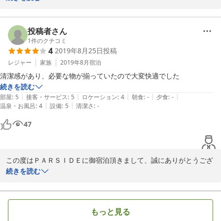
色々と考えております。

少しでもお荷物なども少なく、手軽に来られますようアメニティー
もそろえています。飛行機に

投稿者さん
頑張って乗ってきてくれるワンちゃんにも

1
件のクチコミ
4
2019年8月25日
投稿
一番リラックスしていただきたいそんな気持ちでいます。

女性のお客様などが多いので、ちょっとしたお声や提案を聞いて、
レジャー
家族
2019年8月
宿泊
便利に快適になるよう

清潔感があり、必要な物が揃っていたので大変快適でした
常に改善していきたいと考えています。

続きを読む
便利さの中にさりげないおしゃれな部分も取り入れて、頑張ってい
|
|
|
|
|
部屋
:
5
接客・サービス
:
5
ロケーション
:
4
朝食
:
-
夕食
:
-
きたいと思います。

|
|
温泉・お風呂
:
4
設備
:
5
清潔さ
:
-
又、是非ワンちゃんとのお越しを

47
心よりお待ちいたします。

2009-11-01
この度はＰＡＲＳＩＤＥに御宿泊頂きまして、誠にありがとうござ
いました。

続きを読む
ご家族様で、ゆったり滞在されていたご様子でよかったです。

快適に御滞在いただけたとのお言葉、大変嬉しく思います。今後
もっと見る
も、便利に御滞在いただけますよう、工夫と改善していきたいと思