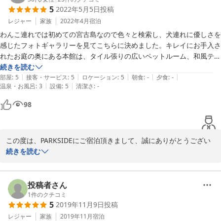
5
2022年5月5日
投稿
同じ犬種を飼っているので話がカットの話になり楽しいひと時でし
た。

レジャー
家族
2022年4月
宿泊
わんこ連れでは初めての宮古島なので色々と検索し、犬連れに優しさを
また次回のご予約も頂き、とても嬉しかったです。

感じたフォトギャラリーを見てこちらに決めました。キレイにお手入さ
これからも変わらず、

れたお庭の奥にある本館は、タイル張りの広いペットルーム、和風テイ
お客様に、ワンちゃんに、居心地よく、を目指していきたいと思い
ストのリビング、キッチン、ツインのベッドルーム2部屋、トイレ＆洗
続きを読む
ます。

|
|
|
|
|
面台も2つずつ、犬用アメニティも充実していてとても快適に過ごせま
部屋
:
5
接客・サービス
:
5
ロケーション
:
5
朝食
:
-
夕食
:
-
また、お会いできるのを、心より楽しみにしております。
|
|
温泉・お風呂
:
3
設備
:
5
清潔さ
:
-
した。またオーナー様の優しい会話、お気遣いにワンコ共々とても癒さ
れました。
2023-05-08
98
この度は、PARKSIDEにご宿泊頂きまして、誠にありがとうござい
ました。可愛いワンちゃんとともにお越しいただき、少しの滞在で
続きを読む
すが快適に過ごしてくださったとのこと、大変嬉しく思います。

良かったら次回は、もっとゆっくり滞在下さいませ。又のご利用を
投稿者さん
1
件のクチコミ
2022-05-06
5
2019年11月9日
投稿
レジャー
家族
2019年11月
宿泊