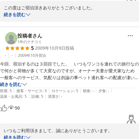
子供は床に転がったりされたりと、ホテルは何かと落ち着かないことが
この度はご宿泊頂きありがとうございました。

多く困るのですが、そういったストレスもなく滞在中子供ものびのび楽
滞在中、快適にお過ごし頂けたようで良かったです。なるべく女性
続きを読む
しそうにしていました。

目線で色々と便利なように工夫しております

朝食は今回お願いしなかったのですが、とてもおいしそうで食べればよ
長期滞在のお客様にも多く利用していただいてるので洗剤や備品に
かったなあと後悔。

も気をつけております。

投稿者さん
是非、おすすめのお宿です！！

ワンちゃんOKのお宿ですが、ペット連れでないお客様にも快適に
1
件のクチコミ
5
2009年10月9日
投稿
お過ごしいただくためにスペースを分けたりすることで綺麗さと安
心を確保しています。小さなお子様連れのご家族様にも喜んでいた
-
-
2009年10月
宿泊
だけて嬉しく思います。

今回、宿泊するのは３回目でした。　いつもワンコを連れての旅行なの
本当にありがとうございました

で何かと荷物が多くて大変なのですが、オーナー夫妻が愛犬家なため　
又是非お越し下さいませ。お待ちしております。
一般客へのサービス、気配りは勿論の事ペット連れ客への配慮が凄いの
です。ワンコ用のアメニティーは全て揃っていてドッグフードだけ持参
続きを読む
2014-05-08
|
|
|
|
|
すれば事足りてしまいそうです。泊まりに行く度に前回と何かが変わっ
部屋
:
5
接客・サービス
:
5
ロケーション
:
5
朝食
:
-
夕食
:
-
|
|
温泉・お風呂
:
5
設備
:
5
清潔さ
:
-
ていて居心地安さがＵＰしていて本当に自宅で過しているかのようなリ
ラックス感を満喫できました。とにかく女性客とペット連れ客に優しい
50
お宿だと思います。
いつもご利用頂きまして、誠にありがとうございます。

ワンちゃんとのご宿泊のお客様に、よりくつろいでいただく為に
続きを読む