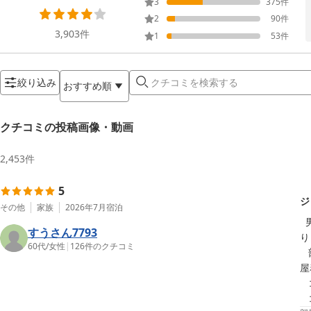
3
375
件
2
90
件
3,903
件
1
53
件
絞り込み
おすすめ順
クチコミの投稿画像・動画
2,453
件
5
ジ
その他
家族
2026年7月
宿泊
  男性用には大浴場があり気持ちよいようですし、女性用には(空いていれば、先着順ですが)ジャグジー風呂が着替えも含めて1時間借
すうさん7793
り
60代
/
女性
|
126
件のクチコミ
   部屋着はリラックスできる着心地のよいものです。ふだん外泊する時は、自分のパジャマを持っていって着るのですが、ここでは部
屋
   コーヒー、バナナ、アメのサービスもとても嬉しいです。
