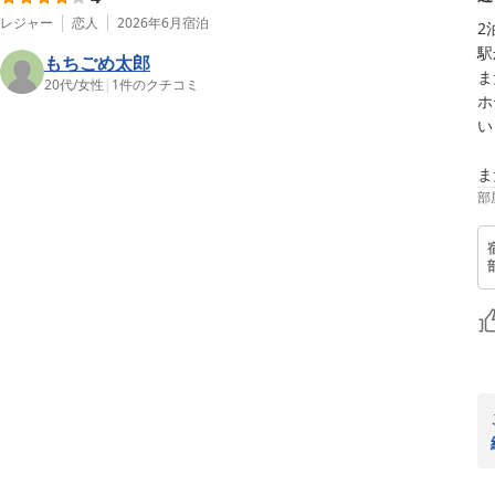
レジャー
恋人
2026年6月
宿泊
2
駅
もちごめ太郎
ま
20代
/
女性
|
1
件のクチコミ
ホ
い
ま
部