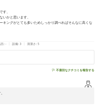
ります。

す、

ないかと思います、

ーキングがとても多いためしっかり調べればそんなに高くな
|
|
風呂
:
-
設備
:
3
清潔さ
:
5
不適切なクチコミを報告する
。

立地や利便性についてご満足いただけたようで大変嬉しく