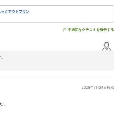
ェックアウトプラン
不適切なクチコミを報告する
。

います。

いただきます。

2026年7月24日
投稿
。
