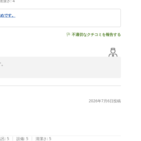
清潔さ
:
4
古めです。
不適切なクチコミを報告する
。

いただき、大変嬉しく存じます。

ります。

駅東口より徒歩3分。外環自動車道草加ICより8分。とい
2026年7月6日
投稿
の面でもご好評をいただいております。

。

|
|
風呂
:
5
設備
:
5
清潔さ
:
5