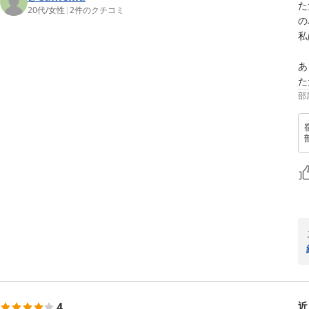
た
20代
/
女性
|
2
件のクチコミ
の
私
あ
た
部
4
近