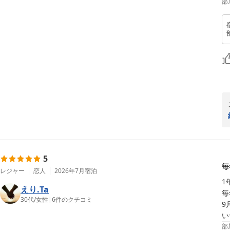
部
5
毎
レジャー
恋人
2026年7月
宿泊
1
えり.Ta
毎
30代
/
女性
|
6
件のクチコミ
9
い
部