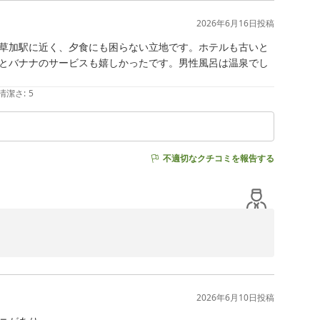
2026年6月16日
投稿
かけし申し訳ございませんでした。フロントにて近隣のコ
草加駅に近く、夕食にも困らない立地です。ホテルも古いと
とバナナのサービスも嬉しかったです。男性風呂は温泉でし
何よりの励みです。次回お越しいただく際にも、より快適
清潔さ
:
5
不適切なクチコミを報告する
2026年6月10日
投稿
、大変光栄でございます。

しい限りでございます。
