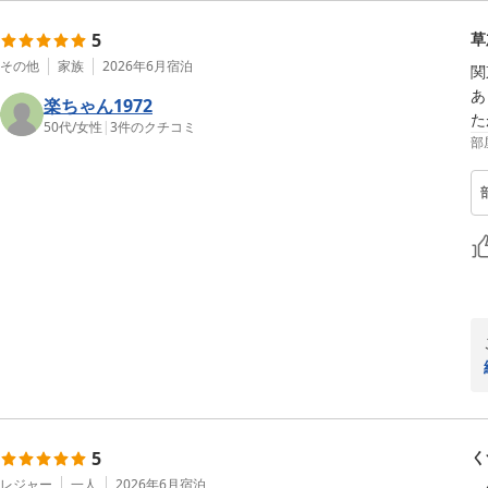
5
草
その他
家族
2026年6月
宿泊
関
あ
楽ちゃん1972
た
50代
/
女性
|
3
件のクチコミ
部
5
く
レジャー
一人
2026年6月
宿泊