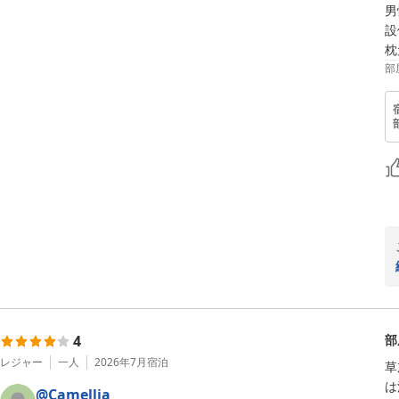
男
設
枕
部
4
部
レジャー
一人
2026年7月
宿泊
草
は
@Camellia