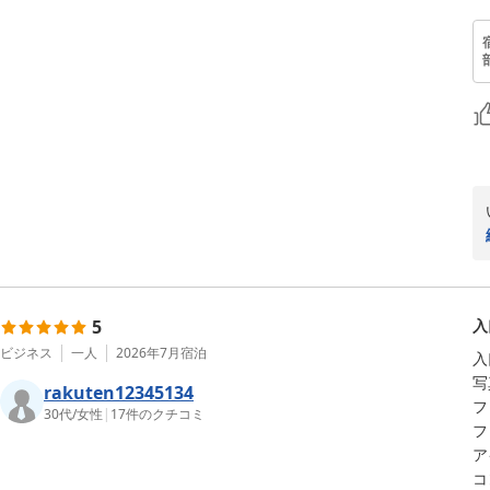
5
入
ビジネス
一人
2026年7月
宿泊
入
写
rakuten12345134
フ
30代
/
女性
|
17
件のクチコミ
フ
ア
コ