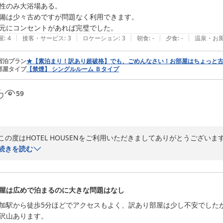
性のみ大浴場ある。

備は少々古めですが問題なく利用できます。

元にコンセントがあれば完璧でした。
|
|
|
|
|
屋
:
4
接客・サービス
:
3
ロケーション
:
3
朝食
:
-
夕食
:
-
温泉・お
宿泊プラン
★【素泊まり！訳あり超破格】でも、ごめんなさい！お部屋はちょっと
部屋タイプ
【禁煙】 シングルルーム Ｂタイプ
59
この度はHOTEL HOUSENをご利用いただきましてありがとうございます
当館の入り口が分かりにくく、ご足労をお掛け致しまして誠に申し訳ご
続きを読む
ンエントランスと駐車場からの入り口とで2ヶ所ございます。お手数で
ていただきますので、ご一報いただければ幸いです。また、フロントに
せ。

屋は広めで泊まるのに大きな問題はなし
当館のウェルカムサービスをご利用いただけましたようで何よりでござ
加駅から徒歩5分ほどでアクセスもよく、訳あり部屋は少し不安でした
ます。何かお困りごとがございましたら、お気軽にフロントまでご相談く
沢山あります。
