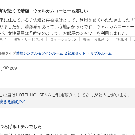
加駅近くで清潔、ウェルカムコーヒーも嬉しい
駐車場につきましては、ホテル駐車場が満車となっており、ご不便をお
インパーキングの地図のご用意もありますので参考になれば幸いです。

東に住んでいる子供達と再会場所として、利用させていただきました！
りましたが、清潔感があって、心地よかったです。ウェルカムコーヒー
「また利用させていただきます」とのお言葉は、スタッフ一同にとって
が、女性風呂は予約制のようで、お部屋のシャワーを利用しました。
にお過ごしいただけるよう努めてまいります。

|
|
|
|
|
屋
:
4
接客・サービス
:
4
ロケーション
:
5
温泉・お風呂
:
5
設備
:
4
お忙しい中、ご投稿ありがとうございました。

部屋タイプ
禁煙シングル＆ツインルーム ２部屋セット トリプルルーム
お客様のまたのご来館を心よりお待ちしております。

HOTEL HOUSEN

209
フロント　マネージャー

渡辺　幸樹
ＨＯＴＥＬ ＨＯＵＳＥＮ ホテル朋泉＜埼玉県＞
この度はHOTEL HOUSENをご利用頂きましてありがとうございます。

2026-07-02
続きを読む
お客様の仰るように、当館は駅から近いので

食事をとる場所が多数ございます。

つろげるホテルでした
また、清潔感があって心地よかったとお褒めの言葉をいただくことができ
ウェルカムサービスのコーヒー、バナナにもお喜びいただけたようで、嬉