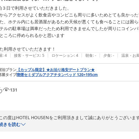
充実について検討させていただきます。

泊３日で利用させていただきました、

これからも、より快適にお過ごしいただけるよう環境づくりに努めてまい
からアクセスがよく飲食店やコンビニも周りに多いためとても良かったで
またのご来館をスタッフ一同、心よりお待ちしております。

た、ホテル内にも居酒屋があるため天候が悪くても食べることには困ら
お忙しい中、ご投稿ありがとうございました。

テルの駐車場は満車だったため利用できませんでしたが周りにコインパ
ところに停められるかと思います

HOTEL HOUSEN

フロントマネージャー

た利用させていただきます！
石田 祐規
|
|
|
|
|
屋
:
4
接客・サービス
:
5
ロケーション
:
4
朝食
:
-
夕食
:
-
温泉・お
ＨＯＴＥＬ ＨＯＵＳＥＮ ホテル朋泉＜埼玉県＞
宿泊プラン
【カップル限定】★お泊り格安デートプラン★
2026-07-08
部屋タイプ
喫煙セミダブルアクアチタンベッド 120×195cm
131
この度はHOTEL HOUSENをご利用頂きまして誠にありがとうございます
続きを読む
駅からのアクセスや周辺の飲食店・コンビニ、館内のレストランなど、
思います。
