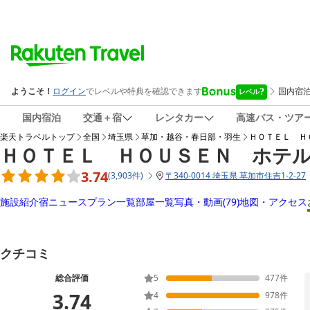
国内宿泊
交通＋宿
レンタカー
高速バス・ツア
楽天トラベルトップ
全国
埼玉県
草加・越谷・春日部・羽生
ＨＯＴＥＬ Ｈ
ＨＯＴＥＬ ＨＯＵＳＥＮ ホテ
3.74
(
3,903
件
)
〒
340-0014 埼玉県 草加市住吉1-2-27
施設紹介
宿ニュース
プラン一覧
部屋一覧
写真・動画
(79)
地図・アクセス
クチコミ
総合評価
5
477
件
3.74
4
978
件