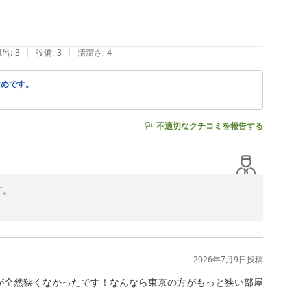
|
|
風呂
:
3
設備
:
3
清潔さ
:
4
古めです。
不適切なクチコミを報告する
。

ざいませんでした。お客様の仰いますように、当館はメイ
はございますが、当館にご連絡くださいましたらご案内させ
周辺地図もご用意しております。是非ご活用くださいま
2026年7月9日
投稿
いました。お客様のお役にたつことができ大変嬉しく思い
が全然狭くなかったです！なんなら東京の方がもっと狭い部屋
ださいませ。
