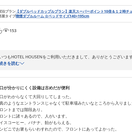
宿泊プラン
【ダブルベッドカップルプラン】楽天スーパーポイント10倍＆１２時チ
HOTEL HOUSEN

部屋タイプ
喫煙ダブルルーム ☆ベッドサイズ140×195cm
フロント　中山　雪香
ＨＯＴＥＬ ＨＯＵＳＥＮ ホテル朋泉＜埼玉県＞
153
2026-07-26
いつもHOTEL HOUSENをご利用いただきまして、ありがとうございます
毎年恒例となりましたビアガーデン、夏を感じてもらえれば何よりでござ
続きを読む
これからもお客様の期待に沿えますよう、従業員一同笑顔でお迎えさせて
またのご来館を心よりお待ちしております。

口が分かりにくく設備は古めだが便利
お忙しい中、ご投稿ありがとうございました。

口がわからなくて大回りしてしまった。

HOTEL HOUSEN

真のようなエントランスじゃなくて駐車場みたいなところから入りました
フロント　栗原
ロントまでは階段あり。

ロントに諸々あるので、人がいます。

ＨＯＴＥＬ ＨＯＵＳＥＮ ホテル朋泉＜埼玉県＞
イスコーヒー、バナナ、飴がもらえる。

2026-07-06
ンビニでお箸もらいわすれたので、フロントにあってよかった。
