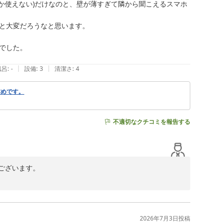
か使えない)だけなのと、壁が薄すぎて隣から聞こえるスマホ


のご用意がございますので、チェックインの際にフロント
と大変だろうなと思います。

した。

ませんでした。フロントにて延長コードの貸し出しも行っ
|
|
風呂
:
-
設備
:
3
清潔さ
:
4
、少しでもお客様が快適にお過ごしいただけるようサービ
古めです。


不適切なクチコミを報告する
ざいます。

い大変嬉しく存じます。

かけしましたこと、心よりお詫び申し上げます。

要な課題として真摯に受け止め、客室設備の改善や備品の
2026年7月3日
投稿