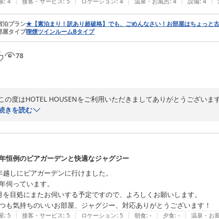
|
|
|
|
|
屋
:
4
接客・サービス
:
5
ロケーション
:
4
温泉・お風呂
:
4
設備
:
4
宿泊プラン
★【素泊まり！訳あり超破格】でも、ごめんなさい！お部屋はちょっと
部屋タイプ
喫煙ツインルームBタイプ
78
この度はHOTEL HOUSENをご利用いただきましてありがとうございます
続きを読む
当館のジャグジーや部屋着、各種サービスにつきましてお褒めの言葉を
お客様に快適にお過ごしいただけたご様子を伺い、スタッフ一同励みにな
当館は東京メトロ日比谷線・半蔵門線直通・東武スカイツリーライン草加
年恒例のビアガーデンと快適なジャグジー
う立地にあり、周辺には飲食店やコンビニエンスストアも多く、利便性
年越しにビアガーデンに行けました。

年伺っています。

今後もお客様に快適な空間とサービスを提供できるよう努めてまいります
月を目処にまたお伺いする予定ですので、よろしくお願いします。

またのお越しを心よりお待ち申し上げております。

つも気持ちのいいお部屋、ジャグジー、対応ありがとうございます！
|
|
|
|
|
屋
:
5
接客・サービス
:
5
ロケーション
:
5
朝食
:
-
夕食
:
-
温泉・お
この度は、温かいご投稿をありがとうございました。
