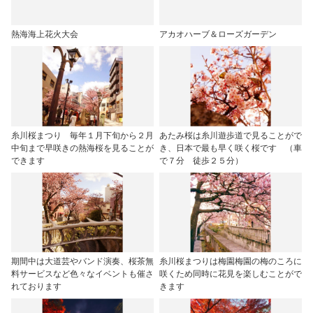
熱海海上花火大会
アカオハーブ＆ローズガーデン
糸川桜まつり 毎年１月下旬から２月
あたみ桜は糸川遊歩道で見ることがで
中旬まで早咲きの熱海桜を見ることが
き、日本で最も早く咲く桜です （車
できます
で７分 徒歩２５分）
期間中は大道芸やバンド演奏、桜茶無
糸川桜まつりは梅園梅園の梅のころに
料サービスなど色々なイベントも催さ
咲くため同時に花見を楽しむことがで
れております
きます