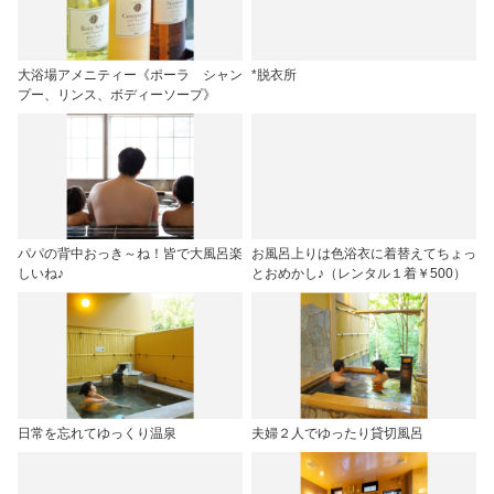
大浴場アメニティー《ポーラ シャン
*脱衣所
プー、リンス、ボディーソープ》
パパの背中おっき～ね！皆で大風呂楽
お風呂上りは色浴衣に着替えてちょっ
しいね♪
とおめかし♪（レンタル１着￥500）
日常を忘れてゆっくり温泉
夫婦２人でゆったり貸切風呂