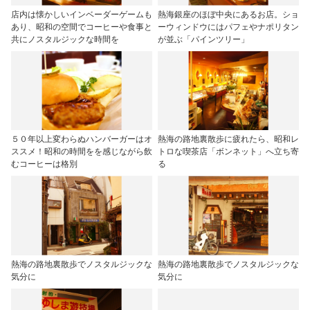
店内は懐かしいインベーダーゲームも
熱海銀座のほぼ中央にあるお店。ショ
あり、昭和の空間でコーヒーや食事と
ーウィンドウにはパフェやナポリタン
共にノスタルジックな時間を
が並ぶ「パインツリー」
５０年以上変わらぬハンバーガーはオ
熱海の路地裏散歩に疲れたら、昭和レ
ススメ！昭和の時間をを感じながら飲
トロな喫茶店「ボンネット」へ立ち寄
むコーヒーは格別
る
熱海の路地裏散歩でノスタルジックな
熱海の路地裏散歩でノスタルジックな
気分に
気分に