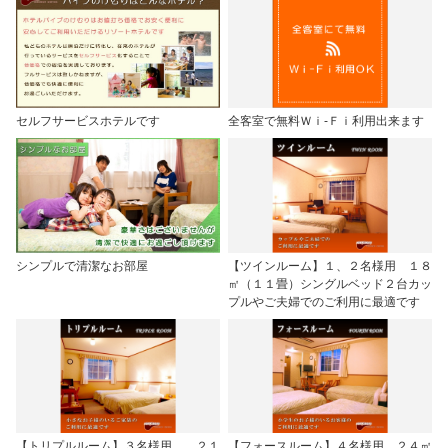
セルフサービスホテルです
全客室で無料Ｗｉ-Ｆｉ利用出来ます
シンプルで清潔なお部屋
【ツインルーム】１、２名様用 １８
㎡（１１畳）シングルベッド２台カッ
プルやご夫婦でのご利用に最適です
【トリプルルーム】３名様用 ２１
【フォースルーム】４名様用 ２４㎡