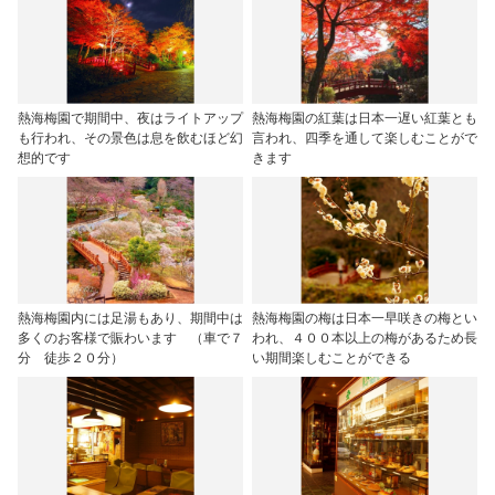
熱海梅園で期間中、夜はライトアップ
熱海梅園の紅葉は日本一遅い紅葉とも
も行われ、その景色は息を飲むほど幻
言われ、四季を通して楽しむことがで
想的です
きます
熱海梅園内には足湯もあり、期間中は
熱海梅園の梅は日本一早咲きの梅とい
多くのお客様で賑わいます （車で７
われ、４００本以上の梅があるため長
分 徒歩２０分）
い期間楽しむことができる