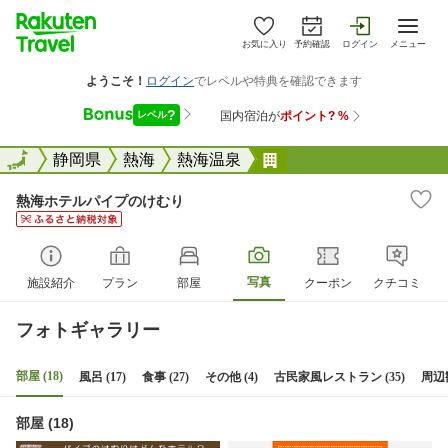
お気に入り
予約確認
ログイン
メニュー
全国
全国
静岡県
熱海
熱海温泉
熱海ホテルパイプのけ
熱海ホテルパイプのけむり
写真
施設紹介
プラン
部屋
クーポン
クチコミ
フォトギャラリー
部屋 (18)
風呂 (17)
食事 (27)
その他 (4)
古民家風レストラン (35)
周辺観
部屋 (18)