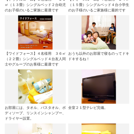
㎡（１３畳）シングルベッド２台幼児
（１５畳）シングルベッド４台小学生
のお子様のいるご家族に最適です
のお子様のいるご家族様に最的です
【ワイドフォース】４名様用 ３６㎡
おうち以外のお部屋で寝るのってドキ
（２２畳）シングルベッド４台友人同
ドキするね！
士やグループのお客様に最適です
お部屋には、タオル、バスタオル、ボ
全室２１型テレビ完備。
ディソープ、リンスインシャンプー、
ドライヤー設置。