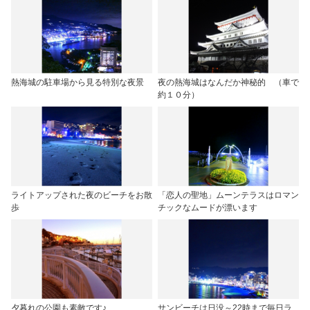
熱海城の駐車場から見る特別な夜景
夜の熱海城はなんだか神秘的 （車で
約１０分）
ライトアップされた夜のビーチをお散
「恋人の聖地」ムーンテラスはロマン
歩
チックなムードが漂います
夕暮れの公園も素敵です♪
サンビーチは日没～22時まで毎日ラ