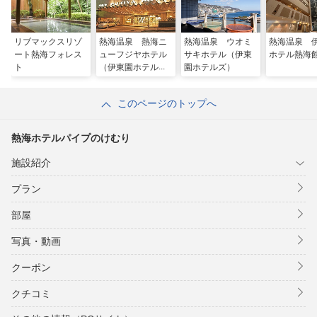
リブマックスリゾ
熱海温泉 熱海ニ
熱海温泉 ウオミ
熱海温泉 
ート熱海フォレス
ューフジヤホテル
サキホテル（伊東
ホテル熱海
ト
（伊東園ホテル
園ホテルズ）
ズ）
このページのトップへ
熱海ホテルパイプのけむり
施設紹介
プラン
部屋
写真・動画
クーポン
クチコミ