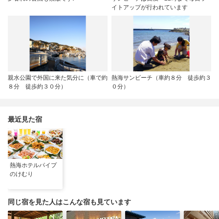
イトアップが行われています
親水公園で外国に来た気分に（車で約
熱海サンビーチ（車約８分 徒歩約３
８分 徒歩約３０分）
０分）
最近見た宿
熱海ホテルパイプ
のけむり
同じ宿を見た人はこんな宿も見ています