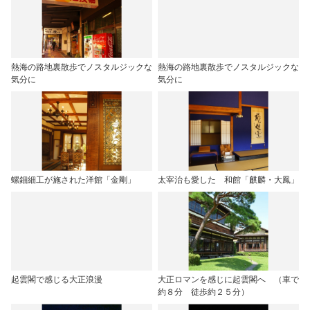
熱海の路地裏散歩でノスタルジックな
熱海の路地裏散歩でノスタルジックな
気分に
気分に
螺鈿細工が施された洋館「金剛」
太宰治も愛した 和館「麒麟・大鳳」
起雲閣で感じる大正浪漫
大正ロマンを感じに起雲閣へ （車で
約８分 徒歩約２５分）