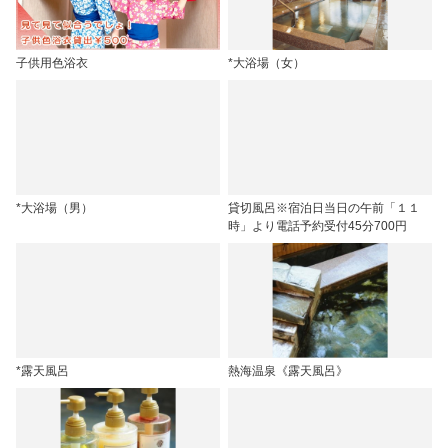
子供用色浴衣
*大浴場（女）
*大浴場（男）
貸切風呂※宿泊日当日の午前「１１
時」より電話予約受付45分700円
*露天風呂
熱海温泉《露天風呂》