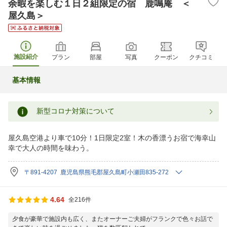
余暇を楽しむ１日２組限定の宿 鹿鳴庵 ＜
屋久島＞
施設紹介
プラン
部屋
写真
クーポン
クチコミ
基本情報
新型コロナ対策について
屋久島空港より車で10分！1日限定2室！木の香漂うお宿で海幸山
幸で大人の時間を味わう。
〒891-4207 鹿児島県熊毛郡屋久島町小瀬田835-272
4.64
全216件
夕食が豪華で施設内も広く、またオーナーご夫婦がフランクで色々お話で