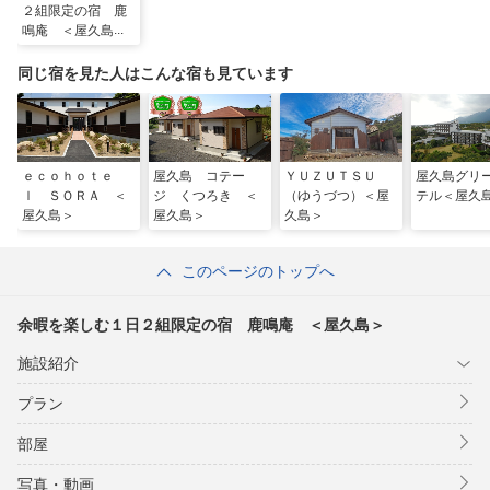
２組限定の宿 鹿
鳴庵 ＜屋久島＞
同じ宿を見た人はこんな宿も見ています
ｅｃｏｈｏｔｅ
屋久島 コテー
ＹＵＺＵＴＳＵ
屋久島グリ
ｌ ＳＯＲＡ ＜
ジ くつろき ＜
（ゆうづつ）＜屋
テル＜屋久
屋久島＞
屋久島＞
久島＞
このページのトップへ
余暇を楽しむ１日２組限定の宿 鹿鳴庵 ＜屋久島＞
施設紹介
プラン
部屋
写真・動画