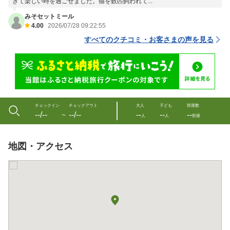
きて楽しい時を過ごせました。猫を数匹飼われて...
みそセットミール
4.00
2026/07/28 09:22:55
すべてのクチコミ・お客さまの声を見る
チェックイン
チェックアウト
大人
子ども
部屋数
--/--
--/--
--
--
--
〜
人
人
部屋
地図・アクセス