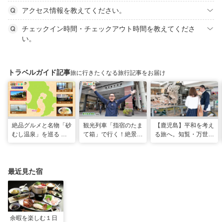
アクセス情報を教えてください。
チェックイン時間・チェックアウト時間を教えてくださ
い。
トラベルガイド記事
旅に行きたくなる旅行記事をお届け
絶品グルメと名物「砂
観光列車「指宿のたま
【鹿児島】平和を考え
むし温泉」を巡る 心
て箱」で行く！絶景グ
る旅へ。知覧・万世で
と体を癒やす旅（鹿児
ルメとSUPで池田湖
たどる特攻隊の記憶
島県指宿市）
のパワースポット巡り
（2026年04月18日放
送）
最近見た宿
余暇を楽しむ１日