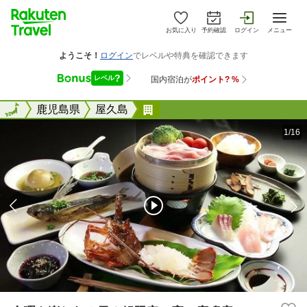
お気に入り
予約確認
ログイン
メニュー
全国
全国
鹿児島県
屋久島
余暇を楽しむ１日２組限定の
1/16