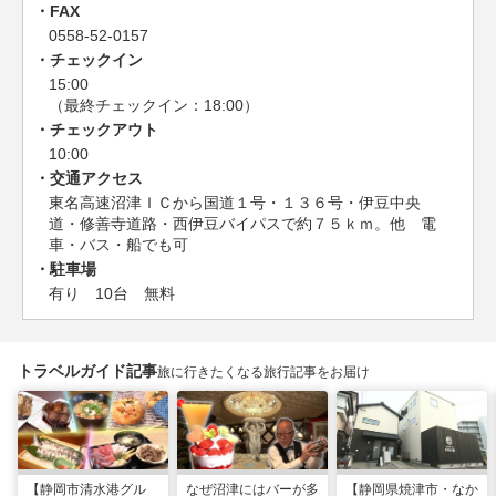
FAX
0558-52-0157
チェックイン
15:00
（最終チェックイン：18:00）
チェックアウト
10:00
交通アクセス
東名高速沼津ＩＣから国道１号・１３６号・伊豆中央
道・修善寺道路・西伊豆バイパスで約７５ｋｍ。他 電
車・バス・船でも可
駐車場
有り 10台 無料
トラベルガイド記事
旅に行きたくなる旅行記事をお届け
【静岡市清水港グル
なぜ沼津にはバーが多
【静岡県焼津市・なか