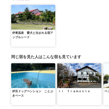
伊東温泉 愛犬と泊まれる宿ア
ップルシード
同じ宿を見た人はこんな宿も見ています
伊豆ドッグペンション ことぶ
Ｉｌ Ｔｒａｍｏｎｔｏ
ペ
きベース