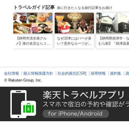
トラベルガイド記事
旅に行きたくなる旅行記事をお届け
【静岡市清水港グル
なぜ沼津にはバーが多
【静岡県焼津市・
メ】港の名店ならコ
い？意外なルーツがわ
むら館】「焼津温
コ！マグロ食べ比べや
かる店へ【静岡県沼津
発祥の地で「浮遊
激レア“サバの氷室盛
市・BAR FRANK／ね
験」 開発期間3年
り”港周辺の店5選
こと白鳥】
泉商品で手がすべ
会社情報
個人情報保護方針
社会的責任[CSR]
採用情報
規約集
© Rakuten Group, Inc.