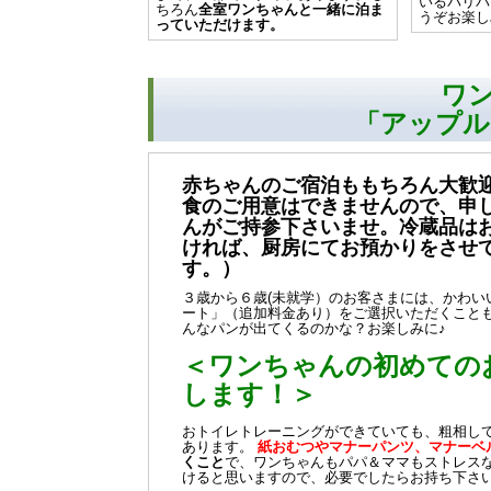
いるパリパ
ちろん
全室ワンちゃんと一緒に泊ま
うぞお楽し
っていただけます。
ワ
「アップル
赤ちゃんのご宿泊ももちろん大歓
食のご用意はできませんので、申
んがご持参下さいませ。冷蔵品は
ければ、厨房にてお預かりをさせ
す。）
３歳から６歳(未就学）のお客さまには、かわい
ート」（追加料金あり）をご選択いただくこと
んなパンが出てくるのかな？お楽しみに♪
＜ワンちゃんの初めての
します！＞
おトイレトレーニングができていても、粗相し
あります。
紙おむつやマナーパンツ、マナーベ
くこと
で、ワンちゃんもパパ＆ママもストレス
けると思いますので、必要でしたらお持ち下