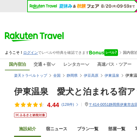
国内宿泊
交通＋宿
レンタカー
高速バス・ツアー
伊東温
楽天トラベルトップ
全国
静岡県
伊豆高原
伊東温泉
伊東温泉 愛犬と泊まれる宿ア
4.44
(
128
件)
〒414-0051静岡県伊東市吉田8
施設紹介
宿ニュース
プラン一覧
部屋一覧