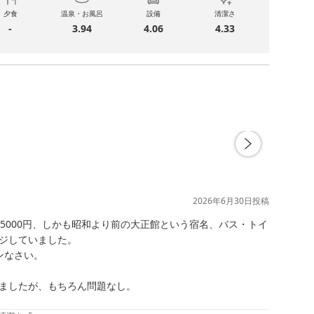
夕食
温泉・お風呂
設備
清潔さ
-
3.94
4.06
4.33
2026年6月30日
投稿
泊5000円、しかも昭和より前の大正館という宿名、バス・トイ
ジしていました。

なさい。

ましたが、もちろん問題なし。
