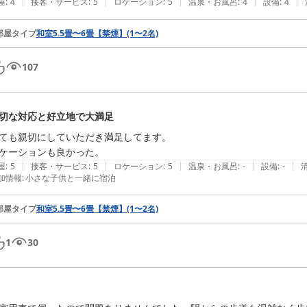
|
|
|
|
|
屋
:
4
接客・サービス
:
5
ロケーション
:
5
温泉・お風呂
:
4
設備
:
4
部屋タイプ
和室5.5畳〜6畳【禁煙】(1〜2名)
107
切な対応と好立地で大満足
ても親切にしていただき満足してます。

ケーションも良かった。
|
|
|
|
|
屋
:
5
接客・サービス
:
5
ロケーション
:
5
温泉・お風呂
:
-
設備
:
-
加情報
:
小さな子供と一緒に宿泊
部屋タイプ
和室5.5畳〜6畳【禁煙】(1〜2名)
1
30