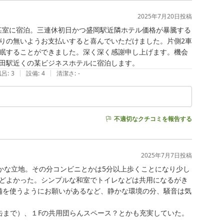
が、テレビの右下、テレビ台の中にございます。テレビ台
2025年7月20日
投稿
、ライトがございます。また、館内には貸出用のミラー、そ
階某室に宿泊。三連休初日かつ盛岡駅近隣ホテル価格が暴騰する
りの無いようお支払いすると喜んでいただけました。片側2車
眠することができました。深く深く感謝申し上げます。機会
け下さいませ。またのご利用をお待ちしております。

田駅近くの某ビジネスホテルに宿泊します。
|
|
風呂
:
3
設備
:
4
清潔さ
:
-
不適切なクチコミを報告する
2025年7月7日
投稿
かな立地。その分コンビニとかは5分以上歩くことになり少し
どよかった。シンプルな和室でトイレなどは共用になるがき
備を使うようにお願いがあるなど、静かな環境の分、騒音は気
まで）、１Fの共用団らんスペース？とかも充実していた。
