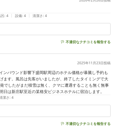
2026年2月26日
投稿
|
|
風呂
:
4
設備
:
4
清潔さ
:
4
不適切なクチコミを報告する
2025年11月23日
投稿
休初日インバウンド影響下盛岡駅周辺のホテル価格が暴騰し予約も
げます。風呂は先客がいましたが、終了したタイミングで大
出発でしたがまだ積雪は無く、クマに遭遇することも無く無事
明日は新庄駅至近の某格安ビジネスホテルに宿泊します。
清潔さ
:
4
不適切なクチコミを報告する