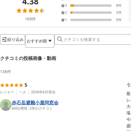
4.38
3
8
件
2
5
件
169
件
1
0
件
絞り込み
おすすめ順
クチコミの投稿画像・動画
136
件
5
う
レジャー
一人
2026年6月
宿泊
最
レ
赤石岳避難小屋同窓会
大
60代
/
男性
|
2
件のクチコミ
場
今
盛