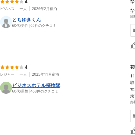
4
な
ビジネス
一人
2026年2月
宿泊
な
部
とちゆきくん
60代
/
男性
|
65
件のクチコミ
4
花
レジャー
一人
2025年11月
宿泊
1
取
ビジネスホテル探検隊
女
60代
/
男性
|
468
件のクチコミ
乗
部