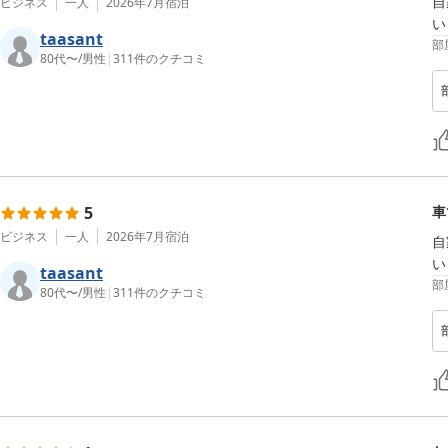
自
ビジネス
一人
2026年7月
宿泊
い
taasant
部
80代〜
/
男性
|
311
件のクチコミ
5
車
ビジネス
一人
2026年7月
宿泊
自
い
taasant
部
80代〜
/
男性
|
311
件のクチコミ