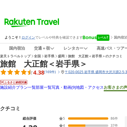
国内宿泊
交通＋宿
レンタカー
高速バス・ツア
楽天トラベルトップ
全国
岩手県
盛岡
旅館 大正館＜岩手県＞
のクチコミ
旅館 大正館＜岩手県＞
4.38
(
169
件
)
〒
020-0025 岩手県 盛岡市大沢川原2-5-3
ふるさと納税対象
施設紹介
プラン一覧
部屋一覧
写真・動画
(9)
地図・アクセス
お客さまの
クチコミ
総合評価
5
86
件
4
37
件