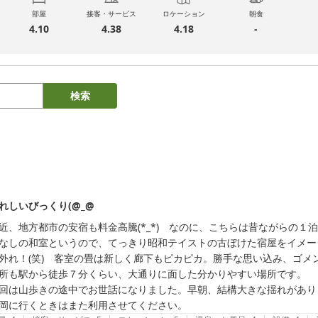
部屋
接客・サービス
ロケーション
朝食
4.10
4.38
4.18
-
検索
れしいびっくり(@_@
近、地方都市の安宿も料金高騰(*_*)　なのに、こちらは昔ながらの１
なしの和室というので、てっきり昭和テイストの古ぼけた宿屋をイメー
外れ！(笑)　客室の畳は新しく廊下もピカピカ。勝手な思い込み、ゴメン
所も駅から徒歩７分くらい、大通りに面した分かりやすい場所です。

回は山歩きの途中でお世話になりました。早朝、結構大きな揺れがあり
岡に行くときはまた利用させてください。