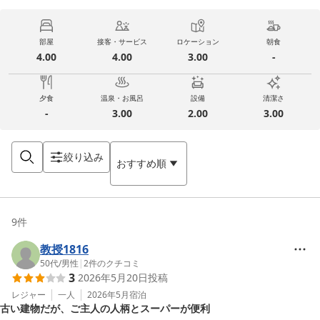
部屋
接客・サービス
ロケーション
朝食
4.00
4.00
3.00
-
夕食
温泉・お風呂
設備
清潔さ
-
3.00
2.00
3.00
絞り込み
おすすめ順
9
件
教授1816
50代
/
男性
|
2
件のクチコミ
3
2026年5月20日
投稿
レジャー
一人
2026年5月
宿泊
古い建物だが、ご主人の人柄とスーパーが便利