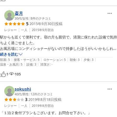
斎月
30代
/
女性
|
8
件のクチコミ
5
2015年9月30日
投稿
レジャー
一人
2015年9月
宿泊
駅からも近くて便利です。宿の方も親切で、清潔に保たれた設備で気持
ちよく過ごせました。

お風呂場にコンディショナーがないので持参したほうがいいかもしれま
せん。
続きを読む
|
|
|
|
|
部屋
:
5
接客・サービス
:
5
ロケーション
:
5
朝食
:
3
夕食
:
3
|
|
温泉・お風呂
:
5
設備
:
3
清潔さ
:
-
1
105
sokushi
40代
/
男性
|
12
件のクチコミ
3
2019年8月18日
投稿
レジャー
一人
2019年8月
宿泊
「１泊２食付プランもございます。お問合せ下さい。」
