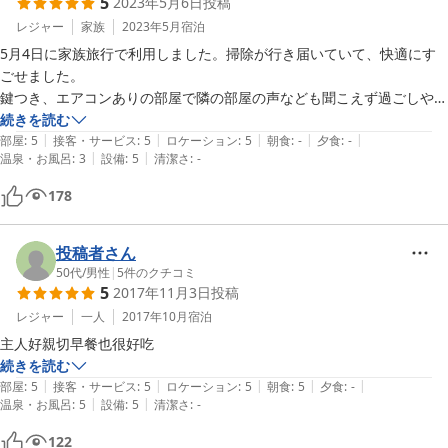
5
2023年5月6日
投稿
レジャー
家族
2023年5月
宿泊
5月4日に家族旅行で利用しました。掃除が行き届いていて、快適にす
ごせました。

鍵つき、エアコンありの部屋で隣の部屋の声なども聞こえず過ごしやす
かったです。　平泉からも近く、国道も近いので立地は◎　部屋は、リ
続きを読む
|
|
|
|
|
フォームされていました。
部屋
:
5
接客・サービス
:
5
ロケーション
:
5
朝食
:
-
夕食
:
-
|
|
温泉・お風呂
:
3
設備
:
5
清潔さ
:
-
178
投稿者さん
50代
/
男性
|
5
件のクチコミ
5
2017年11月3日
投稿
レジャー
一人
2017年10月
宿泊
主人好親切早餐也很好吃
続きを読む
|
|
|
|
|
部屋
:
5
接客・サービス
:
5
ロケーション
:
5
朝食
:
5
夕食
:
-
|
|
温泉・お風呂
:
5
設備
:
5
清潔さ
:
-
122