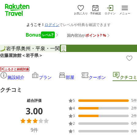
お気に入り
予約確認
ログイン
メニュー
岩手県
奥州・平泉・一関
佐藤屋旅館＜岩手県＞
ふるさと納税対象
施設紹介
プラン
部屋
クーポン
クチコミ
クチコミ
総合評価
5
5
件
3.00
4
2
件
3
2
件
2
0
件
9
件
1
0
件