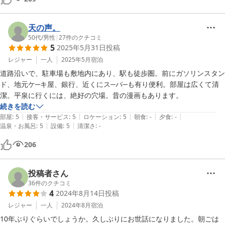
したいと思います。
天の声。
50代
/
男性
|
27
件のクチコミ
5
2025年5月31日
投稿
レジャー
一人
2025年5月
宿泊
道路沿いで、駐車場も敷地内にあり、駅も徒歩圏。前にガソリンスタン
ド、地元ケ─キ屋、銀行、近くにス─パ─も有り便利。部屋は広くて清
潔。平泉に行くには、絶好の穴場。昔の漫画もあります。
続きを読む
|
|
|
|
|
部屋
:
5
接客・サービス
:
5
ロケーション
:
5
朝食
:
-
夕食
:
-
|
|
温泉・お風呂
:
5
設備
:
5
清潔さ
:
-
206
投稿者さん
36
件のクチコミ
4
2024年8月14日
投稿
レジャー
一人
2024年8月
宿泊
10年ぶりぐらいでしょうか。久しぶりにお世話になりました。朝ごは