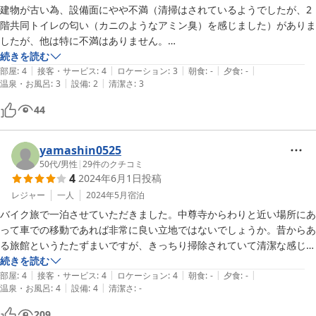
建物が古い為、設備面にやや不満（清掃はされているようでしたが、2
階共同トイレの匂い（カニのようなアミン臭）を感じました）がありま
したが、他は特に不満はありません。

ビジネスホテルのような快適性を求めない限りは満足できる宿です。

続きを読む
|
|
|
|
|
ご主人の人柄も良かったです。

部屋
:
4
接客・サービス
:
4
ロケーション
:
3
朝食
:
-
夕食
:
-
|
|
温泉・お風呂
:
3
設備
:
2
清潔さ
:
3
ただし、周囲に飲食店はほとんど無いので、夕食は前沢駅を超えて行く
必要があります。

44
コンビニはありませんが、買い物は近くにスーパーがあるので便利で
す。
yamashin0525
50代
/
男性
|
29
件のクチコミ
4
2024年6月1日
投稿
レジャー
一人
2024年5月
宿泊
バイク旅で一泊させていただきました。中尊寺からわりと近い場所にあ
って車での移動であれば非常に良い立地ではないでしょうか。昔からあ
る旅館というたたずまいですが、きっちり掃除されていて清潔な感じが
いたしました。建物、部屋、お風呂などすべて不足なく一泊するに何の
続きを読む
|
|
|
|
|
不満もありませんでした。行き過ぎたサービスは無く、必要なものはす
部屋
:
4
接客・サービス
:
4
ロケーション
:
4
朝食
:
-
夕食
:
-
|
|
温泉・お風呂
:
4
設備
:
4
清潔さ
:
-
べてそろっていてお値段が抑えられているという最も私ごのみのお宿で
した。ご主人にも非常に親切にしていただき機会があればまたぜひ宿泊
209