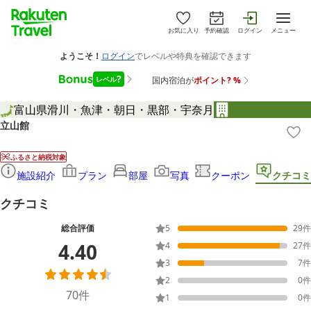
お気に入り
予約確認
ログイン
メニュー
富山県
滑川・魚津・朝日・黒部・宇奈月
立山館
ふるさと納税対象
施設紹介
プラン
部屋
写真
クーポン
クチコミ
クチコミ
総合評価
5
29
件
4.40
4
27
件
3
7
件
2
0
件
70
件
1
0
件