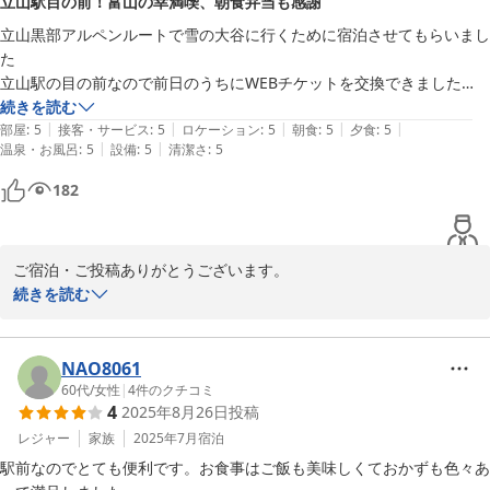
立山駅目の前！富山の幸満喫、朝食弁当も感謝
立山黒部アルペンルートで雪の大谷に行くために宿泊させてもらいまし
た

立山駅の目の前なので前日のうちにWEBチケットを交換できました

夕飯は富山の幸ほたるいか　しろえびに春の山菜　燻製たまごなど種類
続きを読む
|
|
|
|
|
豊富でとても楽しめました　お米も美味しかったです

部屋
:
5
接客・サービス
:
5
ロケーション
:
5
朝食
:
5
夕食
:
5
|
|
温泉・お風呂
:
5
設備
:
5
清潔さ
:
5
朝出発が早かったので朝食をお弁当にしてもらえてとてもありがたかっ
たです
182
ご宿泊・ご投稿ありがとうございます。　

立山黒部アルペンルートの観光に最適・春山雪の大谷イベントなど
続きを読む
シーズンに入りました。

ゴールデンウイーク等これから多くのお客様がご利用される予定で
す。時間に余裕を持ってお越しください。　

NAO8061
富山公設市場では、ホタルイカ・白エビ等水揚げされておりま
60代
/
女性
|
4
件のクチコミ
4
2025年8月26日
投稿
す。　　　　
レジャー
家族
2025年7月
宿泊
立山館
駅前なのでとても便利です。お食事はご飯も美味しくておかずも色々あ
2026-04-23