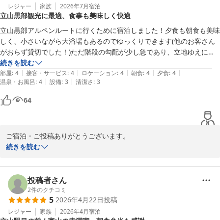
レジャー
家族
2026年7月
宿泊
立山黒部観光に最適、食事も美味しく快適
立山黒部アルペンルートに行くために宿泊しました！夕食も朝食も美味
しく、小さいながら大浴場もあるのでゆっくりできます(他のお客さん
がおらず貸切でした！)ただ階段の勾配が少し急であり、立地ゆえに小
さめの虫はいたりしますが、建物の古さの割には綺麗だと思います。
続きを読む
|
|
|
|
|
部屋
:
4
接客・サービス
:
4
ロケーション
:
4
朝食
:
4
夕食
:
4
|
|
温泉・お風呂
:
4
設備
:
3
清潔さ
:
3
64
ご宿泊・ご投稿ありがとうございます。

創業67年立山黒部アルペンルートの観光にお役に立てればと思って
続きを読む
おります。　

全室ユニットバス・トイレ付きです。混雑時・早朝には、お部屋で
も入浴・シャワー可能です。
投稿者さん
2
件のクチコミ
立山館
5
2026年4月22日
投稿
2026-07-05
レジャー
家族
2026年4月
宿泊