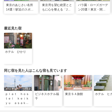
東京のあじさい名所
東京湾を望む絶景とと
バラ園・ローズガーデ
14選！駅近のスポッ
もに心を整える「JW
ン20選！東京・関東
トや2026年見頃情報
マリオット・ホテル東
の名所をご紹介
も
京」でのマインドフル
な滞在
最近見た宿
ホテル ひかり
同じ宿を見た人はこんな宿も見ています
ｐｌａｔ ｈｏｓ
ビジネスホテル福
東京ＳＡ旅館
ホテル ヒ
ｔｅｌ ｋｅｉｋ
千
ｙｕ ａｓａｋｕ
ｓａ ｋａｒｉｎ