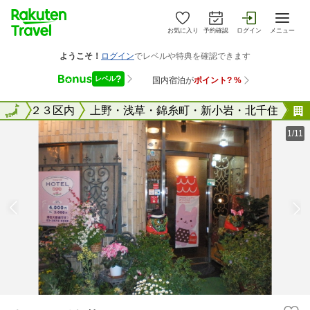
お気に入り
予約確認
ログイン
メニュー
東京２３区内
全国
上野・浅草・錦糸町・新小岩・北千住
1/11