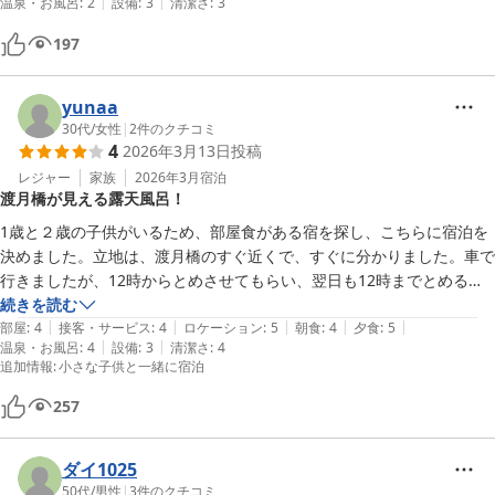
|
|
温泉・お風呂
:
2
設備
:
3
清潔さ
:
3
お風呂も気持ちが良かったが、貸切露天風呂は40分の利用のため着替
えのことを考えると、体感ゆったりとは出来なかった。もう少し時間欲
197
しいなと思った。

とにかく料理が美味しい、少し設備も古いところはあるが、総じて良い
yunaa
30代
/
女性
|
2
件のクチコミ
4
2026年3月13日
投稿
レジャー
家族
2026年3月
宿泊
渡月橋が見える露天風呂！
1歳と２歳の子供がいるため、部屋食がある宿を探し、こちらに宿泊を
決めました。立地は、渡月橋のすぐ近くで、すぐに分かりました。車で
行きましたが、12時からとめさせてもらい、翌日も12時までとめるこ
とができたので、嵐山をゆっくり観光することができました。部屋は風
続きを読む
|
|
|
|
|
呂なしだったので、貸切風呂露天風呂を予約しました。渡月橋が見え、
部屋
:
4
接客・サービス
:
4
ロケーション
:
5
朝食
:
4
夕食
:
5
|
|
温泉・お風呂
:
4
設備
:
3
清潔さ
:
4
景色が良かったです。ただ洗い場も外なので、真冬だとかなり寒いと思
追加情報
:
小さな子供と一緒に宿泊
います。ご飯はとてもおいしかったです。2歳の子の夕食がつくプラン
でしたが、子供用ご飯もかなり多く、大人も一緒に食べてやっと完食し
257
ました。　

大人も子供も楽しむことができました。ありがとうございました！
ダイ1025
50代
/
男性
|
3
件のクチコミ