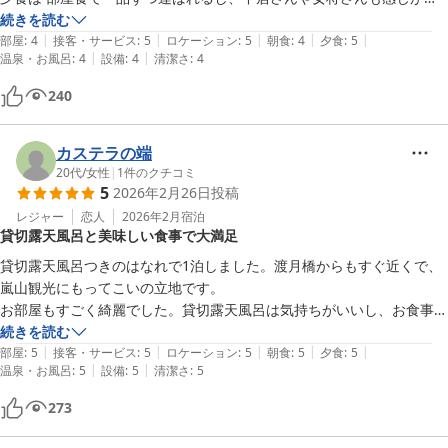
続きを読む
|
|
|
|
|
部屋
:
4
接客・サービス
:
5
ロケーション
:
5
朝食
:
4
夕食
:
5
|
|
温泉・お風呂
:
4
設備
:
4
清潔さ
:
4
240
カステラの端
20代
/
女性
|
1
件のクチコミ
5
2026年2月26日
投稿
レジャー
恋人
2026年2月
宿泊
貸切露天風呂と美味しい食事で大満足
貸切露天風呂つきのはなれで1泊しました。渡月橋からもすぐ近くで、
嵐山観光にもってこいの立地です。

お部屋もすごく綺麗でした。貸切露天風呂は気持ちがいいし、お食事も
美味しくて本当に身も心も大満足です。
続きを読む
|
|
|
|
|
部屋
:
5
接客・サービス
:
5
ロケーション
:
5
朝食
:
5
夕食
:
5
|
|
温泉・お風呂
:
5
設備
:
5
清潔さ
:
5
273