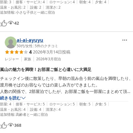
|
|
|
|
|
ティングしたらしんどいかも

部屋
:
3
接客・サービス
:
4
ロケーション
:
4
朝食
:
4
夕食
:
4
|
|
温泉・お風呂
:
2
設備
:
2
清潔さ
:
2
外風呂はクモの巣にトンボが捕まってたり、虫の死骸が落ちてたりと、
追加情報
:
小さな子供と一緒に宿泊
川の近くだから仕方ないかもしれないが、そこの清掃を少しでもしてた
ら印象はかなり違うかと思います。

42
結果、大浴場には一度しか行かず、内風呂はきれいだったので、朝は内
風呂へ行きました。

ai-ai-ayuyu
またWi-Fiはあるが電波は悪い。

50代
/
女性
|
5
件のクチコミ
4
2026年3月14日
投稿
立地はいいし、観光地近くだからか、もう一段階価格帯を上げないとい
レジャー
家族
2026年3月
宿泊
けないのかな？と感じた旅行でした。
嵐山の魅力を満喫！お部屋ご飯と心遣いに大満足
チェックイン後に散策したり、早朝の混み合う前の嵐山を満喫したり、
渡月橋そばのお宿ならではの楽しみ方ができました。

人数の関係で、2部屋泊でしたが、お部屋ご飯を一部屋にまとめて頂い
たり、融通を利かせていただき、ありがたかったです。食事は夕食も朝
続きを読む
|
|
|
|
|
食もとっても美味しく！仲居さんのちょっとした心遣いも嬉しく、大満
部屋
:
4
接客・サービス
:
5
ロケーション
:
5
朝食
:
5
夕食
:
5
|
|
温泉・お風呂
:
4
設備
:
4
清潔さ
:
4
足でした。お風呂は小さめですが、時間調整することで、ゆっくり楽し
追加情報
:
高齢者と一緒に宿泊
めました。

一緒に行った家族もそれぞれに満喫しており、総じて楽しい時間を過ご
368
せました。
