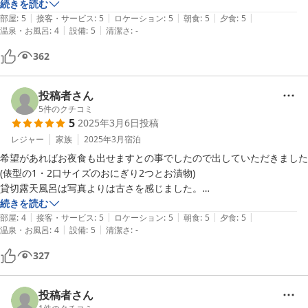
朝風呂にいって正解でした。

続きを読む
|
|
|
|
|
朝食も大変美味しく料理の質も量も満足しました。

部屋
:
5
接客・サービス
:
5
ロケーション
:
5
朝食
:
5
夕食
:
5
|
|
温泉・お風呂
:
4
設備
:
5
清潔さ
:
-
また京都に伺った際は、利用したいと思います。
362
投稿者さん
5
件のクチコミ
5
2025年3月6日
投稿
レジャー
家族
2025年3月
宿泊
希望があればお夜食も出せますとの事でしたので出していただきました
(俵型の1・2口サイズのおにぎり2つとお漬物)

貸切露天風呂は写真よりは古さを感じました。

お湯加減は熱すぎるのが苦手な私にはちょうど良かったです。

続きを読む
|
|
|
|
|
チェックアウトの時にスーツケースを京都駅まで運んでいただけるサー
部屋
:
4
接客・サービス
:
5
ロケーション
:
5
朝食
:
5
夕食
:
5
|
|
温泉・お風呂
:
4
設備
:
5
清潔さ
:
-
ビスはとても良かったです(別途1,000円)

おかげでその後の観光もスムーズに動けました。

327
投稿者さん