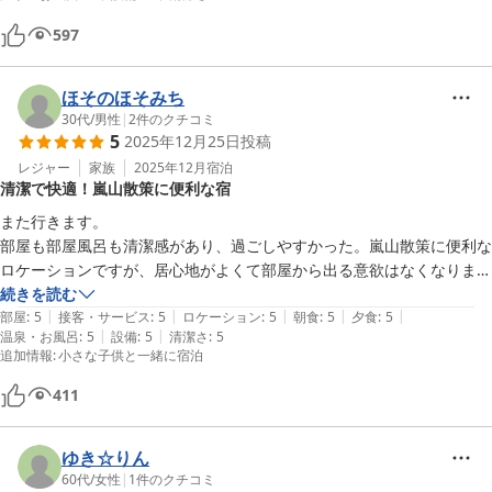
597
ほそのほそみち
30代
/
男性
|
2
件のクチコミ
5
2025年12月25日
投稿
レジャー
家族
2025年12月
宿泊
清潔で快適！嵐山散策に便利な宿
また行きます。

部屋も部屋風呂も清潔感があり、過ごしやすかった。嵐山散策に便利な
ロケーションですが、居心地がよくて部屋から出る意欲はなくなりまし
た。チェックイン前に散策を済ませた方がいいです。

続きを読む
|
|
|
|
|
ご飯も丁寧な仕事でとても美味しかったです。

部屋
:
5
接客・サービス
:
5
ロケーション
:
5
朝食
:
5
夕食
:
5
|
|
温泉・お風呂
:
5
設備
:
5
清潔さ
:
5
一部口コミにある汚れや不衛生感は一切感じられませんでした。

追加情報
:
小さな子供と一緒に宿泊
411
ゆき☆りん
60代
/
女性
|
1
件のクチコミ