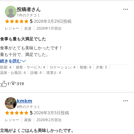
桜とかの時期にくると、お部屋からの桜並木とかも楽しめるかなぁ…と
投稿者さん
思っています。

1
件のクチコミ
また、いつか、おじゃましたいなと思います。
5
2026年3月29日
投稿
レジャー
友達
2026年1月
宿泊
食事も量も大満足でした
食事がとても美味しかったです！

続きを読む
|
|
|
|
|
部屋
:
4
接客・サービス
:
4
ロケーション
:
4
朝食
:
4
夕食
:
5
|
|
温泉・お風呂
:
4
設備
:
4
清潔さ
:
4
1
319
kmkm
4
件のクチコミ
5
2026年3月5日
投稿
レジャー
家族
2026年2月
宿泊
立地がよくごはんも美味しかったです。