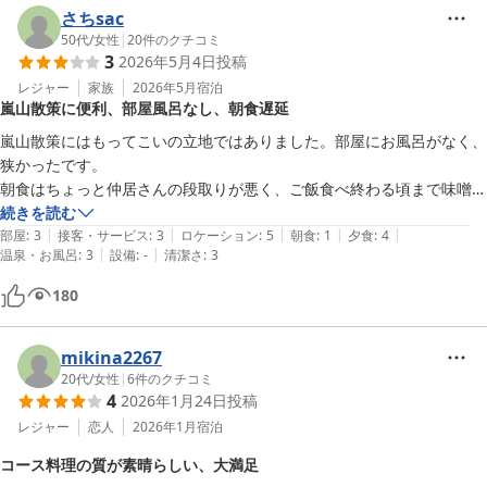
さちsac
50代
/
女性
|
20
件のクチコミ
3
2026年5月4日
投稿
レジャー
家族
2026年5月
宿泊
嵐山散策に便利、部屋風呂なし、朝食遅延
嵐山散策にはもってこいの立地ではありました。部屋にお風呂がなく、
狭かったです。

朝食はちょっと仲居さんの段取りが悪く、ご飯食べ終わる頃まで味噌汁
とお茶がでてこなかったり、おかわりのご飯も30分くらい待たされま
続きを読む
|
|
|
|
|
した。

部屋
:
3
接客・サービス
:
3
ロケーション
:
5
朝食
:
1
夕食
:
4
|
|
温泉・お風呂
:
3
設備
:
-
清潔さ
:
3
ご飯は美味しかったです。

180
mikina2267
20代
/
女性
|
6
件のクチコミ
4
2026年1月24日
投稿
レジャー
恋人
2026年1月
宿泊
コース料理の質が素晴らしい、大満足