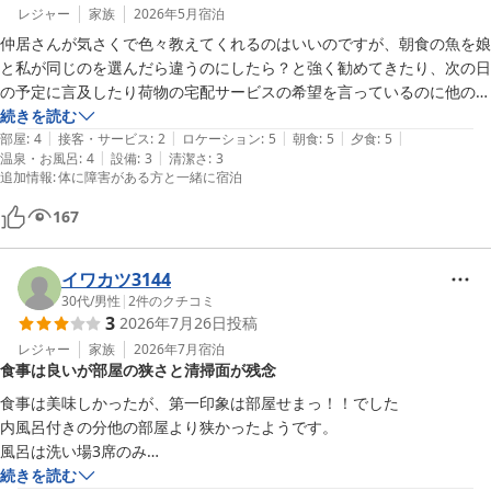
レジャー
家族
2026年5月
宿泊
仲居さんが気さくで色々教えてくれるのはいいのですが、朝食の魚を娘
と私が同じのを選んだら違うのにしたら？と強く勧めてきたり、次の日
の予定に言及したり荷物の宅配サービスの希望を言っているのに他の所
を勧めてきたりフレンドリーすぎて閉口することが何度かありました。
続きを読む
|
|
|
|
|
自分達の予定が既に決まっている旅行でしたのでありがた迷惑でした。
部屋
:
4
接客・サービス
:
2
ロケーション
:
5
朝食
:
5
夕食
:
5
|
|
温泉・お風呂
:
4
設備
:
3
清潔さ
:
3
追加情報
:
体に障害がある方と一緒に宿泊
167
イワカツ3144
30代
/
男性
|
2
件のクチコミ
3
2026年7月26日
投稿
レジャー
家族
2026年7月
宿泊
食事は良いが部屋の狭さと清掃面が残念
食事は美味しかったが、第一印象は部屋せまっ！！でした

内風呂付きの分他の部屋より狭かったようです。

風呂は洗い場3席のみ

たまたま他のお客さんがいなかったから、ゆっくり使えましたが、バッ
続きを読む