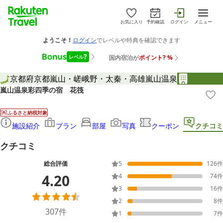
お気に入り
予約確認
ログイン
メニュー
京都府
京都
嵐山・嵯峨野・太秦・高雄
嵐山温泉
嵐山温泉彩四季の宿 花筏
ふるさと納税対象
施設紹介
プラン
部屋
写真
クーポン
クチコミ
クチコミ
総合評価
5
126
件
4.20
4
74
件
3
16
件
2
8
件
307
件
1
7
件