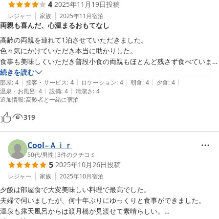
4
2025年11月19日
投稿
レジャー
家族
2025年11月
宿泊
両親も喜んだ、心温まるおもてなし
高齢の両親を連れて1泊させていただきました。

色々気にかけていただき本当に助かりした。

食事も美味しくいただき普段小食の両親もほとんど残さず食べていまし
た。この日は満室ではなかったので狭い入浴場も母とふたりだけでゆっ
続きを読む
|
|
|
|
|
くり入れました。渡月橋が近くなので散策も便利でした。
部屋
:
4
接客・サービス
:
4
ロケーション
:
4
朝食
:
4
夕食
:
4
|
|
温泉・お風呂
:
4
設備
:
4
清潔さ
:
4
追加情報
:
高齢者と一緒に宿泊
319
Cool−Ａｉｒ
50代
/
男性
|
3
件のクチコミ
5
2025年10月26日
投稿
レジャー
家族
2025年10月
宿泊
夕飯は部屋食で大変美味しい料理で最高でした。

夫婦で伺いましたが、何十年ぶりにゆっくりと食事ができました。

温泉も露天風呂からは渡月橋が見渡せて素晴らしい。
