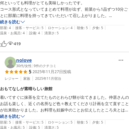
何といっても料理がとても美味しかったです。

コース形式となっていてまとめて料理が出ず、前菜から1品ずつ10分ご
とに部屋に料理を持ってきていただいて召し上がりました。

この価格でのお料理の質がとても素晴らしく大満足です。
続きを読む
|
|
|
|
|
部屋
:
4
接客・サービス
:
5
ロケーション
:
4
朝食
:
5
夕食
:
5
|
|
温泉・お風呂
:
4
設備
:
4
清潔さ
:
5
419
nolove
30代
/
女性
|
9
件のクチコミ
5
2025年11月27日
投稿
レジャー
家族
2025年11月
宿泊
おもてなしが素晴らしい旅館
着いてすぐに抹茶を立てたものとわらび餅が出てきました。仲居さんの
お話も楽しく、近くの名所など色々教えてくださり計画を立て直すこと
が出来助かりました。お料理も妊娠中のことお伝えしたところ夫とは違
うメニューに変更してくださりご配慮に感謝感謝でした。朝食にはカフ
続きを読む
|
|
|
|
|
ェインレスコーヒーまであり、大満足でした。また機会がありましたら
部屋
:
5
接客・サービス
:
5
ロケーション
:
5
朝食
:
5
夕食
:
5
|
|
温泉・お風呂
:
5
設備
:
5
清潔さ
:
5
是非行きたい旅館です。