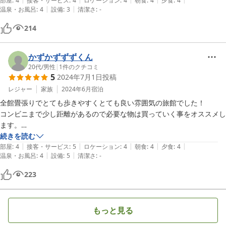
おりました。座椅子や布団の高さも立ち上がりやすい様ご配慮頂きおか
部屋
:
4
接客・サービス
:
4
ロケーション
:
4
朝食
:
4
夕食
:
4
|
|
温泉・お風呂
:
4
設備
:
3
清潔さ
:
-
げさまで母と楽しい旅になりました。ありがとうございました。
214
かずかずずずくん
20代
/
男性
|
1
件のクチコミ
5
2024年7月1日
投稿
レジャー
家族
2024年6月
宿泊
全館畳張りでとても歩きやすくとても良い雰囲気の旅館でした！

コンビニまで少し距離があるので必要な物は買っていく事をオススメし
ます。

ですが渡月橋も目の前にあり、観光地も近いので嵐山観光には最適な旅
続きを読む
|
|
|
|
|
館でした！

部屋
:
4
接客・サービス
:
5
ロケーション
:
4
朝食
:
4
夕食
:
4
|
|
温泉・お風呂
:
4
設備
:
5
清潔さ
:
-
夕食、朝食の料理もとても美味しかったです！
223
もっと見る