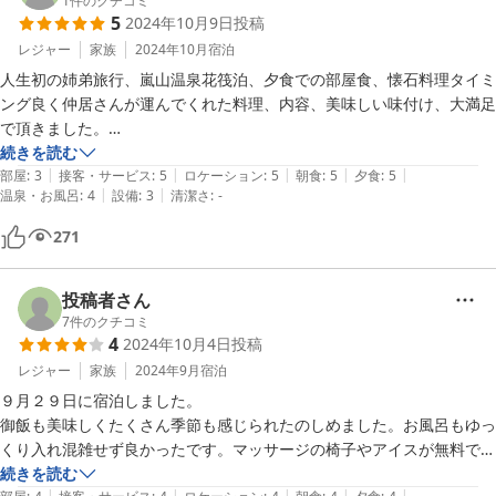
1
件のクチコミ
5
2024年10月9日
投稿
レジャー
家族
2024年10月
宿泊
人生初の姉弟旅行、嵐山温泉花筏泊、夕食での部屋食、懐石料理タイミ
ング良く仲居さんが運んでくれた料理、内容、美味しい味付け、大満足
で頂きました。

翌日早朝散歩、人も居ない渡月橋を渡り

続きを読む
|
|
|
|
|
野宮神社から小雨に濡れる、竹林の道から嵐山公園を抜け川沿いを通り
部屋
:
3
接客・サービス
:
5
ロケーション
:
5
朝食
:
5
夕食
:
5
|
|
温泉・お風呂
:
4
設備
:
3
清潔さ
:
-
宿に戻り、趣向を凝らした朝食最高でした。
271
投稿者さん
7
件のクチコミ
4
2024年10月4日
投稿
レジャー
家族
2024年9月
宿泊
９月２９日に宿泊しました。

御飯も美味しくたくさん季節も感じられたのしめました。お風呂もゆっ
くり入れ混雑せず良かったです。マッサージの椅子やアイスが無料で嬉
しかったです。お部屋から嵐山の花火が見られ高齢の母もとても喜んで
続きを読む
|
|
|
|
|