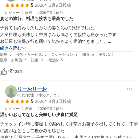
5
2026年3月9日
投稿
レジャー
家族
2026年3月
宿泊
妻との旅行、料理も接客も最高でした
子育ても終わり久しぶりの妻と2人の旅行でした。

大変料理も美味しく中居さんも気さくで接待も良かったです

お部屋も清掃が行き届いて気持ちよく宿泊できました。

また利用したいと思います

続きを読む
|
|
|
|
|
ありがとうございました。
部屋
:
5
接客・サービス
:
5
ロケーション
:
3
朝食
:
5
夕食
:
5
|
|
温泉・お風呂
:
5
設備
:
3
清潔さ
:
5
281
りーおりーお
60代
/
女性
|
3
件のクチコミ
5
2026年4月3日
投稿
レジャー
友達
2026年3月
宿泊
温かいおもてなしと美味しい夕食に満足
チェックイン時に部屋まで案内して抹茶とお菓子を出してくれて、丁寧
に説明などもして暖かみを感じた

夕食は 部屋食で一品ずつ運ばれるし、中居さんや女将さんも感じが良