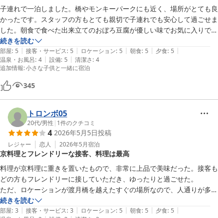
子連れで一泊しました。橋やモンキーパークにも近く、場所がとても良
かったです。スタッフの方もとても親切で子連れでも安心して過ごせま
した。朝食で食べた出来立てのおぼろ豆腐が優しい味でお気に入りで
す。
続きを読む
|
|
|
|
|
部屋
:
5
接客・サービス
:
5
ロケーション
:
5
朝食
:
5
夕食
:
5
|
|
温泉・お風呂
:
4
設備
:
5
清潔さ
:
4
追加情報
:
小さな子供と一緒に宿泊
345
トロンボ05
20代
/
男性
|
1
件のクチコミ
4
2026年5月5日
投稿
レジャー
恋人
2026年5月
宿泊
京料理とフレンドリーな接客、料理は最高
料理が京料理に重きを置いたもので、非常に上品で美味だった。接客も
どの方もフレンドリーに接していただき、ゆったりと過ごせた。

ただ、ロケーションが渡月橋を越えたすぐの場所なので、人通りが多く
旅館前に車を停車させづらかった(時間によっては一方通行なのでうま
続きを読む
|
|
|
|
|
く停めれなかったらもう一度迂回する必要があるかも)。

部屋
:
3
接客・サービス
:
3
ロケーション
:
5
朝食
:
5
夕食
:
5