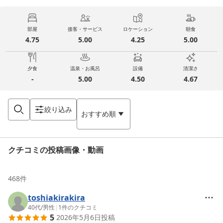
部屋
接客・サービス
ロケーション
朝食
4.75
5.00
4.25
5.00
夕食
温泉・お風呂
設備
清潔さ
-
5.00
4.50
4.67
絞り込み
おすすめ順
クチコミの投稿画像・動画
468
件
toshiakirakira
40代
/
男性
|
1
件のクチコミ
5
2026年5月6日
投稿