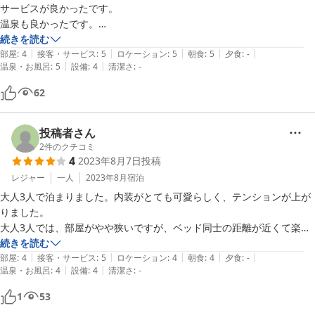
サービスが良かったです。

温泉も良かったです。

お値段がリーズナブルなため、狭くて仕方ないですが部屋のユニットバ
続きを読む
|
|
|
|
|
スがベットの目の前にあり、用を足すのが少し恥ずかしかったです。

部屋
:
4
接客・サービス
:
5
ロケーション
:
5
朝食
:
5
夕食
:
-
|
|
温泉・お風呂
:
5
設備
:
4
清潔さ
:
-
共用トイレは和式でした。共用トイレだけでも改善されれば是非もう一
度行きたいと思いました。
62
投稿者さん
2
件のクチコミ
4
2023年8月7日
投稿
レジャー
一人
2023年8月
宿泊
大人3人で泊まりました。内装がとても可愛らしく、テンションが上が
りました。

大人3人では、部屋がやや狭いですが、ベッド同士の距離が近くて楽し
く過ごせました。

続きを読む
|
|
|
|
|
貸切風呂は、1人しか入れない狭さかな？と思いきや、思ったよりも広
部屋
:
4
接客・サービス
:
5
ロケーション
:
4
朝食
:
4
夕食
:
-
|
|
温泉・お風呂
:
4
設備
:
4
清潔さ
:
-
かったです。3人でも入れます。

この宿に決めた理由は、朝食でオルゴールをならしてくださるというこ
1
53
とでしたが、朝食を摂りながらのオルゴールは、とても優雅でした。
