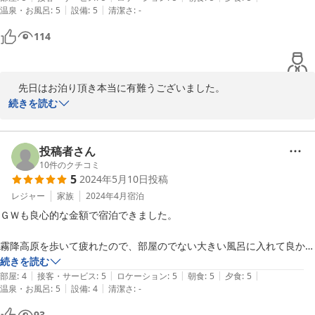
|
|
温泉・お風呂
:
5
設備
:
5
清潔さ
:
-
また伺いたいです♪
114
　先日はお泊り頂き本当に有難うございました。

梅雨の真っただ中にもかかわらず、時々晴れ間も見えて、良かった
続きを読む
なと思っております。

　お子さん達にはお食事、少し多かったかもしれませんね。

　また、お子さんとも少しお話が出来、楽しい一日になりました。
投稿者さん
ちょうど、アジサイやバラの花が咲き始め、庭がにぎやかになりま
10
件のクチコミ
5
2024年5月10日
投稿
した。

また是非、機会がありましたらお越しください。みんなでお待ちし
レジャー
家族
2024年4月
宿泊
ております。

ＧＷも良心的な金額で宿泊できました。

　本当にありがとうございました。
霧降高原を歩いて疲れたので、部屋のでない大きい風呂に入れて良かっ
2024-07-04
たです。

続きを読む
|
|
|
|
|
周りに店や自販機ありませんが、冷蔵庫があるので助かります。

部屋
:
4
接客・サービス
:
5
ロケーション
:
5
朝食
:
5
夕食
:
5
|
|
温泉・お風呂
:
5
設備
:
4
清潔さ
:
-
食事は見た目も味もボリュームも満足。

朝食のフルーツ沢山でてきました。

93