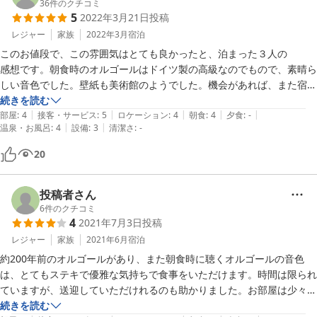
らしさを楽しめました。

36
件のクチコミ
5
2022年3月21日
投稿
朝食のときは他のお客様と一緒で、幼稚園生くらいの男の子達は、大き
レジャー
家族
2022年3月
宿泊
な音のオルゴールに興味津々で楽しそうでした(^^)

このお値段で、この雰囲気はとても良かったと、泊まった３人の

感想です。朝食時のオルゴールはドイツ製の高級なのでもので、素晴ら
音色は【そうだ、京都へ行こう】のCMのあの曲でした？

しい音色でした。壁紙も美術館のようでした。機会があれば、また宿泊
したいと思う宿です。
続きを読む
場所も東照宮から車で10分もかからない立地でとても便利だと思いま
|
|
|
|
|
部屋
:
4
接客・サービス
:
5
ロケーション
:
4
朝食
:
4
夕食
:
-
|
|
温泉・お風呂
:
4
設備
:
3
清潔さ
:
-
20
投稿者さん
6
件のクチコミ
4
2021年7月3日
投稿
レジャー
家族
2021年6月
宿泊
約200年前のオルゴールがあり、また朝食時に聴くオルゴールの音色
は、とてもステキで優雅な気持ちで食事をいただけます。時間は限られ
ていますが、送迎していただけれるのも助かりました。お部屋は少々狭
いですが、お風呂とトイレがついています。私たちは1階にあるお風呂
続きを読む