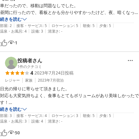
車だったので、移動は問題なしでした。

それ以外は、大満足の宿です。

昼間に行ったので、看板とかも分かりやすかったけど、夜、暗くなって
からはちょっとわかりづらいかも。

続きを読む
|
|
|
|
|
街の中心地から離れたところだったので、落ち着いていて静かでよかっ
部屋
:
2
接客・サービス
:
5
ロケーション
:
5
朝食
:
5
夕食
:
5
|
|
温泉・お風呂
:
4
設備
:
3
清潔さ
:
-
たです。

あと、私は見れなかったけど、野生の鹿もよく出没するそうです。

1
【部屋】

建物自体は、古い洋館みたいな感じ。古いけど、その分、ぬくもりがあ
投稿者さん
って、個人的には好きです。家具も味があって好き。

1
件のクチコミ
4
2023年7月24日
投稿
ただ、夜になると、部屋にカメムシが大量発生・・・季節的に仕方ない
のか・・・

レジャー
家族
2023年7月
宿泊
６、７匹、彼氏に退治してもらいました（涙）

日光の帰りに寄らせて頂きました。

あと、部屋のお風呂は、シャワーカーテンがなく、温度調整も難しく、
対応も大変気持ちよく、食事もとてもボリュームがあり美味しかったで
狭い。貸切風呂にのんびり入れたからよかったですが。

す！

朝食時にはオルゴールを鳴らしていただき素敵な朝となりました。

続きを読む
【食事】

|
|
|
|
|
お部屋のトイレの匂いが気になったので、何か香りがあれば良かったか
部屋
:
3
接客・サービス
:
4
ロケーション
:
3
朝食
:
5
夕食
:
5
|
|
もう大満足！

温泉・お風呂
:
3
設備
:
4
清潔さ
:
-
なぁと思いましたが、全体的には大変ゆっくり出来て満足でした。

夜ごはん、かなりボリューミーでおいしかったです。あ－、もうちょっ
また機会があれば伺いたいです。
50
とケーキを食べたかった。それが心残りｗ
