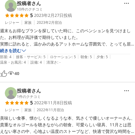
ありがとうございます。
投稿者さん
10
件のクチコミ
5
2023年2月27日
投稿
レジャー
家族
2023年2月
宿泊
週末もお得なプランを探していた時に、このペンションを見つけまし
た。お料理が高評価で期待していました。

実際に訪れると、温かみのあるアットホームな雰囲気で、とっても居心
地良い空間でした。お料理はどれも丁寧に作られていて、最後まで美味
続きを読む
|
|
|
|
|
しくいただきました。冬メニューで身体が温まりました。

部屋
:
4
接客・サービス
:
5
ロケーション
:
5
朝食
:
5
夕食
:
5
|
|
温泉・お風呂
:
4
設備
:
4
清潔さ
:
-
ダイニングには、今まで見たことのないオルゴールがあり、感激しまし
た。まるでオルゴール博物館のようでした。とても良い思い出になりま
40
した。

温かいおもてなしをありがとうございました。
投稿者さん
1
件のクチコミ
5
2022年11月8日
投稿
レジャー
家族
2022年11月
宿泊
美味しい食事、懐かしくなるような本、気さくで優しいオーナーさん、
貴重なオルゴールを聴きながらの朝食、可愛らしい寝具、11月とは思
えない寒さの中、心地よい温度のストーブなど、快適で贅沢な時間を過