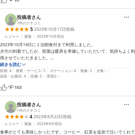
オルゴールや読みたい本がたくさんあって一人でも泊まれたらいいな。

投稿者さん
7
件のクチコミ
5
2023年10月17日
投稿
レジャー
家族
2023年10月
宿泊
2023年10月14日に１泊朝食付きで利用しました。

夕方の到着でしたが、部屋は暖房を準備していただいて、気持ちよく利
用させていただきました。

お風呂は、貸し切り風呂を利用させていただいたので、ゆったり入るこ
続きを読む
|
|
|
|
|
とができました。

部屋
:
4
接客・サービス
:
5
ロケーション
:
4
朝食
:
5
夕食
:
-
|
|
温泉・お風呂
:
4
設備
:
5
清潔さ
:
-
オルゴールの中での朝食を楽しみにしていました。

とても古いものだそうですが、良い音色で、朝食はボリュームも有り
103
(私には量が多かったのですが、息子にはちょうどよかったようで
す）、美味しく、優雅にいただくことができました。

１５日は雨で室内で行けるところを聞いたときろ、気さくに教えていた
投稿者さん
だき、傘も一本頂き大変助かりました。

1
件のクチコミ
4
2023年8月22日
投稿
また、近くに行ったときには、利用させて頂きたいと思います。
レジャー
家族
2023年8月
宿泊
食事がとても美味しかったです。コーヒー、紅茶を追加で注いでくれて