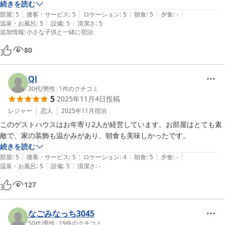
朝食もとても美味しくお腹がいっぱいになり、直前に予約したので空い
続きを読む
|
|
|
|
|
ている宿があまりなかったのですが、ここに宿泊できて本当によかった
部屋
:
5
接客・サービス
:
5
ロケーション
:
5
朝食
:
5
夕食
:
-
|
|
温泉・お風呂
:
5
設備
:
5
清潔さ
:
5
です。
追加情報
:
小さな子供と一緒に宿泊
80
Ql
30代
/
男性
|
1
件のクチコミ
5
2025年11月4日
投稿
レジャー
恋人
2025年11月
宿泊
このゲストハウスはお年寄り2人が経営しています。お部屋はとても素
敵で、家の装飾も温かみがあり、朝食も美味しかったです。
続きを読む
|
|
|
|
|
部屋
:
5
接客・サービス
:
5
ロケーション
:
4
朝食
:
5
夕食
:
-
|
|
温泉・お風呂
:
5
設備
:
5
清潔さ
:
-
127
なごみなっち3045
50代
/
男性
|
19
件のクチコミ