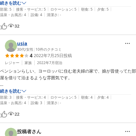
ごしました。お値段も手頃で、日光に来たときにはまた利用したい宿で
続きを読む
|
|
|
|
|
す。
部屋
:
5
接客・サービス
:
5
ロケーション
:
5
朝食
:
5
夕食
:
5
|
|
温泉・お風呂
:
4
設備
:
4
清潔さ
:
-
32
usia
30代
/
女性
|
10
件のクチコミ
4
2022年7月25日
投稿
レジャー
家族
2022年7月
宿泊
ペンションらしい、ヨーロッパに住む老夫婦の家で、娘が昔使ってた部
屋を借りて泊まるような雰囲気です。

庭には天然のきのこが生えていました！

続きを読む
|
|
|
|
|
部屋
:
3
接客・サービス
:
4
ロケーション
:
5
朝食
:
4
夕食
:
4
|
|
温泉・お風呂
:
4
設備
:
3
清潔さ
:
-
食事はとてもよかったです。

レタスのサラダかわ何故かとても美味しい！

22
キノコシチューのパイ包み？もとっても美味しいです。

お布団がぺったんこのタイプだったことが少し残念ですが、ペンション
投稿者さん