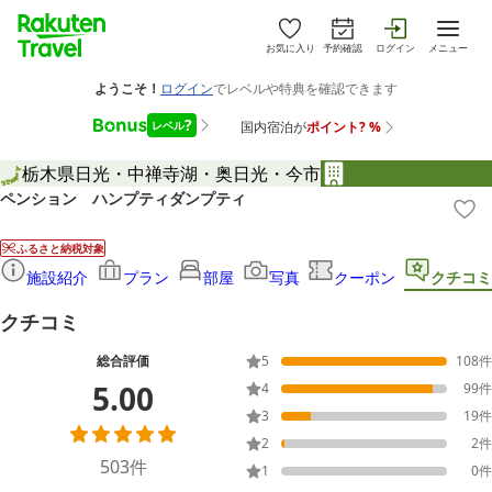
お気に入り
予約確認
ログイン
メニュー
栃木県
日光・中禅寺湖・奥日光・今市
ペンション ハンプティダンプティ
ふるさと納税対象
施設紹介
プラン
部屋
写真
クーポン
クチコミ
クチコミ
総合評価
5
108
件
5.00
4
99
件
3
19
件
2
2
件
503
件
1
0
件