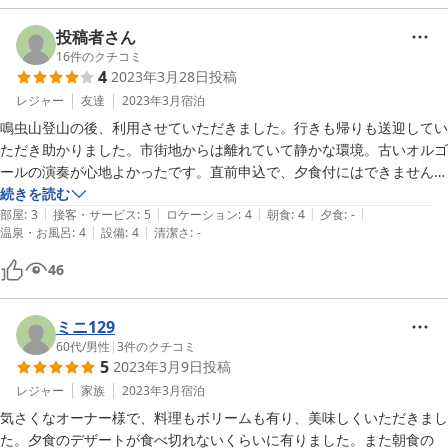
朝ごはんもおいしかったです。年代物のオルゴールを聴けて、音色にう
っとり。かなり優雅なひと時を過ごすことができました。

投稿者さん
16
件のクチコミ
【風呂】

4
2023年3月28日
投稿
部屋のお風呂については、【部屋】で書いたので、ここでは貸切風呂に
レジャー
友達
2023年3月
宿泊
ついて。

鳴虫山登山の後、利用させていただきました。行きも帰りも送迎してい
15:00チェックインして、すぐに貸切風呂に。早い時間帯だったから、
ただき助かりました。市街地からは離れていて静かな環境。古いオルゴ
30分の時間制限をあまり気にせず、のんびり入れました。

ールの演奏が心地よかったです。直前申込で、夕食付にはできませんで
湯船が深い！幅は150cmほどでしょうか。広くてノビノビできまし
したが、朝食は美味しく、今度は夕食付きで泊まれればと思います。霧
続きを読む
た。

|
|
|
|
|
降の滝に近そうでしたが、雨で行きませんでした。
部屋
:
3
接客・サービス
:
5
ロケーション
:
4
朝食
:
4
夕食
:
-
ただ、私は早い時間に待たずに入れたからよかったけど、今使えるかを
|
|
温泉・お風呂
:
4
設備
:
4
清潔さ
:
-
逐一確認しに行くのはめんどくさそう。予約制とかにすればいいのにな
46
って思いました。

【サービス】

ミニ129
マンガがいっぱい！マンガ好きの私にはたまりません！！

60代
/
男性
|
3
件のクチコミ
あと、懐かしのビデオ！DVDではなく！巻き戻す感じが懐かしかっ
5
2023年3月9日
投稿
た！！ 

レジャー
家族
2023年3月
宿泊
気さくなオーナー様で、料理もボリームも有り、美味しくいただきまし
【設備・アメニティ】

た。夕食のデザートが食べ切れないくらいに有りました。また朝食の