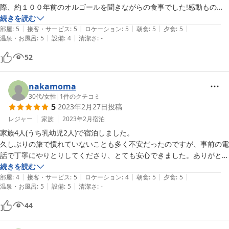
必要最小限、といったところ。

際、約１００年前のオルゴールを聞きながらの食事でした!感動もので
ドライヤーは各部屋にはなくて玄関にあるものを持っていく、部屋にポ
した。それとオーナー様の趣味のオーディオスピーカー!JBLの創世記物
続きを読む
ットがなくてお湯をもらいに行く、等、ちょいちょいめんどくさいなー
|
|
|
|
|
は圧巻でした。良い音色でした!

部屋
:
5
接客・サービス
:
5
ロケーション
:
5
朝食
:
5
夕食
:
5
って思うことも。

|
|
温泉・お風呂
:
5
設備
:
4
清潔さ
:
-
もう一度伺いたく思いました。ありがとうございました。
部屋にある冷蔵庫は役立ちました。

52
【総合】

部屋のカメムシとお風呂が残念だったけど、その他は大満足です。

nakamoma
ご飯はレビューの通り、もうもう大満足！！！！！

30代
/
女性
|
1
件のクチコミ
マンガやビデオがあるので、のんびりと時間が過ごせました。

5
2023年2月27日
投稿
また機会があれば利用させてもらいたいです。
レジャー
家族
2023年2月
宿泊
家族4人(うち乳幼児2人)で宿泊しました。

久しぶりの旅で慣れていないことも多く不安だったのですが、事前の電
話で丁寧にやりとりしてくださり、とても安心できました。ありがとう
ございます。

続きを読む
|
|
|
|
|
当日も送迎お風呂お部屋お食事と全て素晴らしかったです。特に食事は
部屋
:
4
接客・サービス
:
5
ロケーション
:
4
朝食
:
5
夕食
:
5
|
|
温泉・お風呂
:
5
設備
:
5
清潔さ
:
-
丁寧に作られていて、久しぶりに温かい食事を温かいうちにいただくこ
とができて感激しました。子どもたちにも優しく。朝食のオルゴールが
44
圧巻でした。別世界にトリップしたような気分になれました。貸切のお
風呂では家族水いらずで、ゆっくり癒されて最高の時間でした。本当に