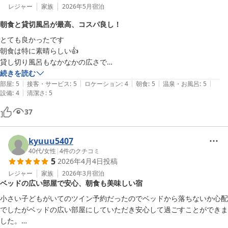
レジャー
家族
2026年5月
宿泊
朝食と貸切風呂が最高、コスパ良し！
とても良かったです

朝食は特に素晴らしい👍

貸し切り風呂もなかなかの広さで

丁寧なサービス、値段の割にお得感満載でした

続きを読む
|
|
|
|
|
立地が少し遠いので、車必須です
部屋
:
5
接客・サービス
:
5
ロケーション
:
4
朝食
:
5
温泉・お風呂
:
5
|
設備
:
4
清潔さ
:
5
37
kyuuu5407
40代
/
女性
|
4
件のクチコミ
5
2026年4月4日
投稿
レジャー
家族
2026年3月
宿泊
ベッドの広い部屋で安心、朝食も美味しい宿
小さい子どもがいてのツイン予約だったのでベッドから落ちないか心配
でしたがベッドの広い部屋にしていただき安心して過ごすことができま
した。
