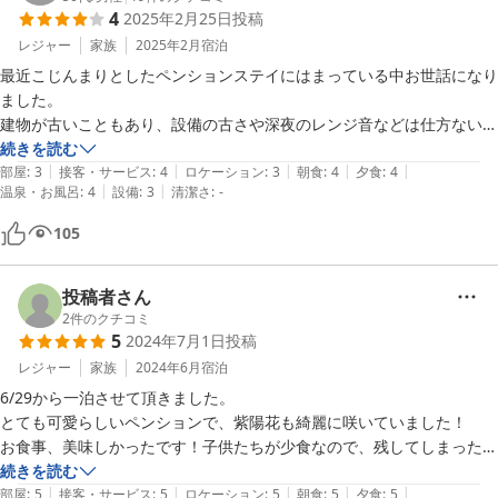
4
2025年2月25日
投稿
レジャー
家族
2025年2月
宿泊
最近こじんまりとしたペンションステイにはまっている中お世話になり
ました。

建物が古いこともあり、設備の古さや深夜のレンジ音などは仕方ないと
ころかな、と思いました。

続きを読む
|
|
|
|
|
また、２月のまだ寒い時期に宿泊したこともありますが、布団が薄く、
部屋
:
3
接客・サービス
:
4
ロケーション
:
3
朝食
:
4
夕食
:
4
|
|
温泉・お風呂
:
4
設備
:
3
清潔さ
:
-
エアコンはつけて寝ましたが夜中寒かったです。

ただ、とても素敵なご夫婦のＷＥＬＣＯＭＥな雰囲気づくり、50代の
105
私たち夫婦には十分な食事、食事の味付けの質、リーズナブルなドリン
ク、朝食時のオルゴール演奏は、とても印象に残りました。

大変お世話になりました。
投稿者さん
2
件のクチコミ
5
2024年7月1日
投稿
レジャー
家族
2024年6月
宿泊
6/29から一泊させて頂きました。

とても可愛らしいペンションで、紫陽花も綺麗に咲いていました！

お食事、美味しかったです！子供たちが少食なので、残してしまったも
のを持ち帰りしたいくらいでした！

続きを読む
|
|
|
|
|
オルゴールも凄くて、感動してしまいました！

部屋
:
5
接客・サービス
:
5
ロケーション
:
5
朝食
:
5
夕食
:
5