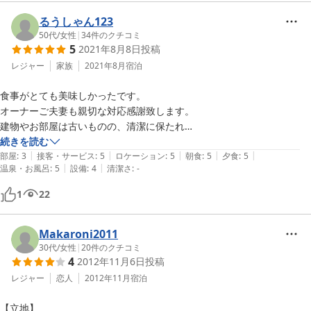
朝食は、パンやウィンナー、ベーコン、フルーツの入ったヨーグルト等
の洋食風でした。私は量が多くて残してしまいましたが、美味しかった
るうしゃん123
です。

50代
/
女性
|
34
件のクチコミ
5
2021年8月8日
投稿
とても温かみを感じる宿でした。
レジャー
家族
2021年8月
宿泊
食事がとても美味しかったです。

オーナーご夫妻も親切な対応感謝致します。

建物やお部屋は古いものの、清潔に保たれ

ペンションなのに浴衣等もあり

続きを読む
|
|
|
|
|
身一つで行ける有り難さ。

部屋
:
3
接客・サービス
:
5
ロケーション
:
5
朝食
:
5
夕食
:
5
|
|
温泉・お風呂
:
5
設備
:
4
清潔さ
:
-
ただ、私達は外せない用事でキャンセル出来ず旅行を決行しましたが

1
22
台風と緊急事態宣言等で貸し切り状態でした。

食べきれないと思い、ケーキバイキングプランにしてたらご迷惑をおか
けしたかも？

Makaroni2011
とても良い宿なので、台風が来ててもキャンセルしないで良かったで
30代
/
女性
|
20
件のクチコミ
4
2012年11月6日
投稿
す。

レジャー
恋人
2012年11月
宿泊
それとトイレがウォシュレットが共有でいいので１箇所でもあると有り
【立地】

難かったです。
