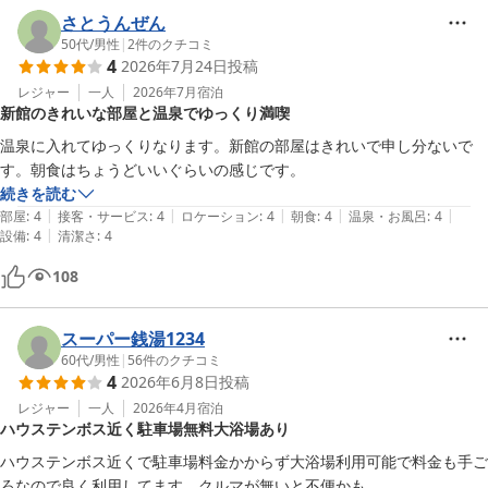
さとうんぜん
50代
/
男性
|
2
件のクチコミ
4
2026年7月24日
投稿
レジャー
一人
2026年7月
宿泊
新館のきれいな部屋と温泉でゆっくり満喫
温泉に入れてゆっくりなります。新館の部屋はきれいで申し分ないで
す。朝食はちょうどいいぐらいの感じです。
続きを読む
|
|
|
|
|
部屋
:
4
接客・サービス
:
4
ロケーション
:
4
朝食
:
4
温泉・お風呂
:
4
|
設備
:
4
清潔さ
:
4
108
スーパー銭湯1234
60代
/
男性
|
56
件のクチコミ
4
2026年6月8日
投稿
レジャー
一人
2026年4月
宿泊
ハウステンボス近く駐車場無料大浴場あり
ハウステンボス近くで駐車場料金かからず大浴場利用可能で料金も手ご
ろなので良く利用してます。クルマが無いと不便かも。