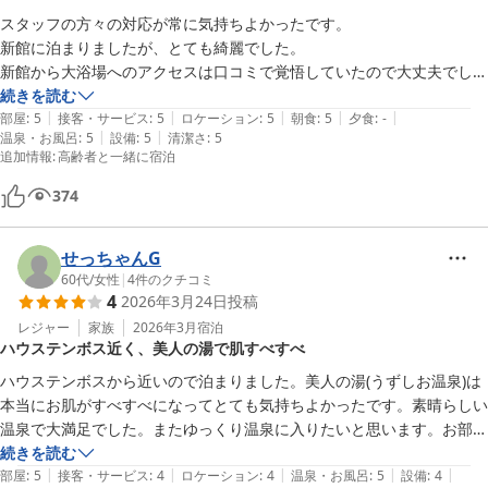
スタッフの方々の対応が常に気持ちよかったです。

新館に泊まりましたが、とても綺麗でした。

新館から大浴場へのアクセスは口コミで覚悟していたので大丈夫でし
た。

続きを読む
|
|
|
|
|
家族で4部屋、複数のアカウントで予約しましたが、同一グループであ
部屋
:
5
接客・サービス
:
5
ロケーション
:
5
朝食
:
5
夕食
:
-
|
|
温泉・お風呂
:
5
設備
:
5
清潔さ
:
5
る旨を事前に伝えていたところ、部屋を並びにしてくださり大変助かり
追加情報
:
高齢者と一緒に宿泊
ました。

佐世保エリアに用があるときは、ぜひまた宿泊したいです。

374
ありがとうございました。
せっちゃんG
60代
/
女性
|
4
件のクチコミ
4
2026年3月24日
投稿
レジャー
家族
2026年3月
宿泊
ハウステンボス近く、美人の湯で肌すべすべ
ハウステンボスから近いので泊まりました。美人の湯(うずしお温泉)は
本当にお肌がすべすべになってとても気持ちよかったです。素晴らしい
温泉で大満足でした。またゆっくり温泉に入りたいと思います。お部屋
は広々として大きなソファに座ってゆっくりくつろげました。次回は
続きを読む
|
|
|
|
|
部屋
:
5
接客・サービス
:
4
ロケーション
:
4
温泉・お風呂
:
5
設備
:
4