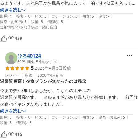
るようです。夫と息子がお風呂が気に入って一泊ですが3回も入ってい
ました。床がぬるぬるしていると口コミで見ていましたが温泉水による
続きを読む
|
|
|
|
|
ぬるつきかと、そんなに私はきになりませんでした。バイキングもコン
部屋
:
4
接客・サービス
:
5
ロケーション
:
5
朝食
:
5
夕食
:
-
|
|
温泉・お風呂
:
5
設備
:
5
清潔さ
:
5
パクトながらも種類が多く楽しめました。
追加情報
:
小さな子供と一緒に宿泊
439
ひろ40124
60代
/
男性
|
5
件のクチコミ
5
2026年4月6日
投稿
レジャー
家族
2026年4月
宿泊
温泉質最高！夕食プランが無かったのは残念
今まで数回利用しましたが、こちらのホテルの

温泉質が最高です。　ヌルヌル感があり温もりが持続します。　前回は
夕食バイキングがありましたが

今回は夕食のプランが無かったので残念でした。

続きを読む
|
|
|
|
|
今後も定期的に利用させて頂く予定です。
部屋
:
5
接客・サービス
:
5
ロケーション
:
5
朝食
:
5
温泉・お風呂
:
5
|
設備
:
5
清潔さ
:
5
415