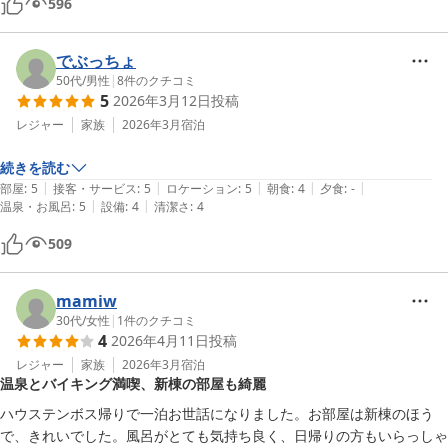
596
◯温泉

露天風呂あり

寝ながらつかれる風呂が特に良かった。

でぶっちょ
50代
/
男性
|
8
件のクチコミ
5
2026年3月12日
投稿
◯食事

御膳を選択

レジャー
家族
2026年3月
宿泊
値段に対してかなり量が多く、味も良かったと感じた。

続きを読む
|
|
|
|
|
部屋
:
5
接客・サービス
:
5
ロケーション
:
5
朝食
:
4
夕食
:
-
◯注意点

|
|
温泉・お風呂
:
5
設備
:
4
清潔さ
:
4
早岐から「車で」5分なので注意

徒歩だと15分~20分程度

509
駅前にタクシーがあるので、チェックインに間に合わない場合は使うと
mamiw
よい。
30代
/
女性
|
1
件のクチコミ
4
2026年4月11日
投稿
レジャー
家族
2026年3月
宿泊
温泉とバイキング満喫、新棟の部屋も綺麗
ハウステンボス帰りで一泊お世話になりました。お部屋は新棟のほう
で、きれいでした。風呂がとても気持ち良く、日帰りの方もいらっしゃ