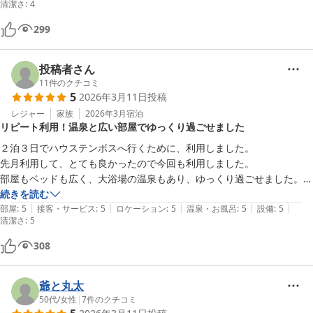
清潔さ
:
4
299
投稿者さん
11
件のクチコミ
5
2026年3月11日
投稿
レジャー
家族
2026年3月
宿泊
リピート利用！温泉と広い部屋でゆっくり過ごせました
２泊３日でハウステンボスへ行くために、利用しました。

先月利用して、とても良かったので今回も利用しました。

部屋もベッドも広く、大浴場の温泉もあり、ゆっくり過ごせました。

ハウステンボスへいくときは、また利用したいです。

続きを読む
|
|
|
|
|
ありがとうございました。
部屋
:
5
接客・サービス
:
5
ロケーション
:
5
温泉・お風呂
:
5
設備
:
5
清潔さ
:
5
308
爺と丸太
50代
/
女性
|
7
件のクチコミ