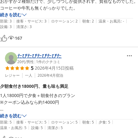
おかずが２種類だけで、少しづつしか提供されず、貧祖なものでした。
コーヒーや牛乳も無くがっかりでした。
続きを読む
|
|
|
|
|
部屋
:
3
接客・サービス
:
3
ロケーション
:
2
朝食
:
2
温泉・お風呂
:
-
|
設備
:
3
清潔さ
:
3
167
たびたびたびたびた
20代
/
男性
|
1
件のクチコミ
5
2026年4月15日
投稿
レジャー
一人
2026年4月
宿泊
夕朝食付き18000円、量も味も満足
1人18000円で夕食＋朝食付きのプラン

※クーポン込みなら約14000円

◯部屋

続きを読む
|
|
|
|
|
綺麗に掃除されており、必要なものは全て揃っている。

部屋
:
5
接客・サービス
:
5
ロケーション
:
5
朝食
:
5
夕食
:
5
|
|
温泉・お風呂
:
5
設備
:
5
清潔さ
:
5
窓からは汽水の川？が見えてロケーションもよかった。
