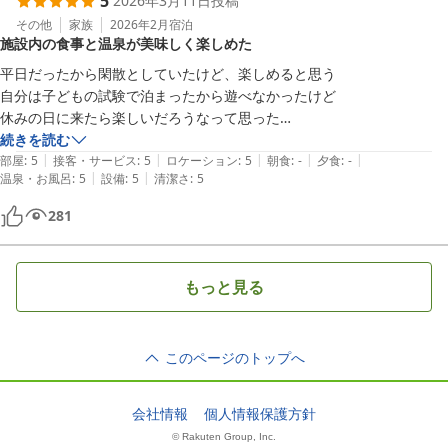
5
2026年3月11日
投稿
その他
家族
2026年2月
宿泊
施設内の食事と温泉が美味しく楽しめた
平日だったから閑散としていたけど、楽しめると思う

自分は子どもの試験で泊まったから遊べなかったけど

休みの日に来たら楽しいだろうなって思った

施設内の食べ物屋さんのお料理どれも美味しかった

続きを読む
|
|
|
|
|
温泉もいいお湯だったよ
部屋
:
5
接客・サービス
:
5
ロケーション
:
5
朝食
:
-
夕食
:
-
|
|
温泉・お風呂
:
5
設備
:
5
清潔さ
:
5
281
もっと見る
このページのトップへ
会社情報
個人情報保護方針
© Rakuten Group, Inc.