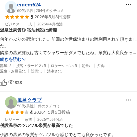
emem624
60代
/
男性
|
204
件のクチコミ
5
2026年5月8日
投稿
ビジネス
一人
2026年4月
宿泊
温泉は泉質◎ 宿泊施設は綺麗
何年かぶりの宿泊でした。前回の佐世保泊まりの際利用されて頂きまし
た。

隣接の温泉施設は古くてシャワーがダメでしたね。泉質は大変良かった
です。宿泊施設は綺麗で良かったです。
続きを読む
|
|
|
|
|
部屋
:
5
接客・サービス
:
5
ロケーション
:
5
朝食
:
-
夕食
:
-
|
|
温泉・お風呂
:
5
設備
:
5
清潔さ
:
5
323
風呂クラブ
50代
/
男性
|
1
件のクチコミ
4
2026年5月6日
投稿
レジャー
家族
2026年5月
宿泊
併設温泉のツルツル泉質が最高でした
併設の温泉の泉質がツルツルな感じでとても良かったです。