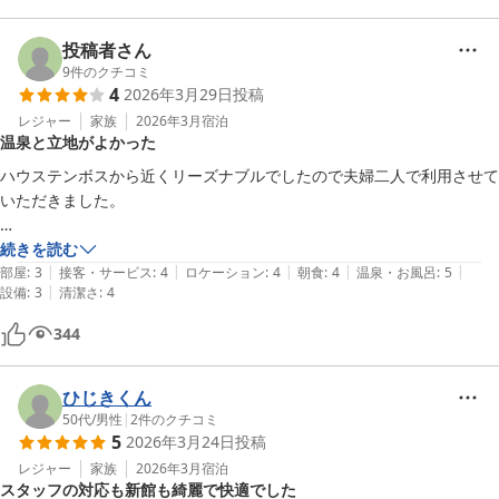
投稿者さん
9
件のクチコミ
4
2026年3月29日
投稿
レジャー
家族
2026年3月
宿泊
温泉と立地がよかった
ハウステンボスから近くリーズナブルでしたので夫婦二人で利用させて
いただきました。

今回は利用しませんでしたが、施設内にボウリング場やスポーツジムな
続きを読む
|
|
|
|
|
どがあります。

部屋
:
3
接客・サービス
:
4
ロケーション
:
4
朝食
:
4
温泉・お風呂
:
5
|
設備
:
3
清潔さ
:
4
温泉はとろみがあり保湿効果が高く気持ちいいですが、新館からだと少
し距離があります。

344
部屋はシンプルな部屋で鏡が多く、メイクするのに便利でした。

朝食はビッフェスタイルで、カレーや地場料理、かなりの種類のメニュ
ひじきくん
ーがあって楽しめました。個人的に飲み物の種類が多く、カレーも美味
50代
/
男性
|
2
件のクチコミ
5
2026年3月24日
投稿
しかったので良かったです。休日でしたので混雑していました。
レジャー
家族
2026年3月
宿泊
スタッフの対応も新館も綺麗で快適でした