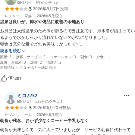
30代
/
女性
|
1
件のクチコミ
3
2026年5月7日
投稿
レジャー
家族
2026年5月
宿泊
温泉は良いが、排水や備品に改善の余地あり
お風呂は天然温泉のため床が滑るので要注意です。排水溝が詰まってい
るようで水がしっかり流れていないのが気になりました。

朝食は充分な量でどれも美味しかったです。

部屋に持ち帰れるコーヒーカップがあるともっとゆっくりできるなと思
続きを読む
|
|
|
|
|
いました。

部屋
:
3
接客・サービス
:
3
ロケーション
:
3
朝食
:
3
夕食
:
-
|
|
温泉・お風呂
:
3
設備
:
2
清潔さ
:
2
子どものパジャマをお借りしましたが、毛玉がすごかったのでもう少し
追加情報
:
小さな子供と一緒に宿泊
清潔感があると嬉しいです。
201
ミロ7232
60代
/
女性
|
529
件のクチコミ
3
2026年6月20日
投稿
ビジネス
一人
2026年6月
宿泊
朝食が残念、おかず少なくコーヒー牛乳もなく
朝食が美味しくて、気に入っていましたが、サービス朝食に代わって、