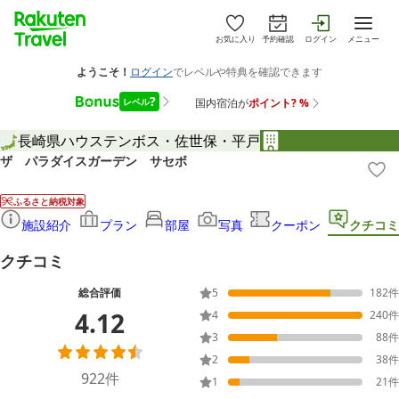
お気に入り
予約確認
ログイン
メニュー
長崎県
ハウステンボス・佐世保・平戸
ザ パラダイスガーデン サセボ
ふるさと納税対象
施設紹介
プラン
部屋
写真
クーポン
クチコミ
クチコミ
総合評価
5
182
件
4.12
4
240
件
3
88
件
2
38
件
922
件
1
21
件