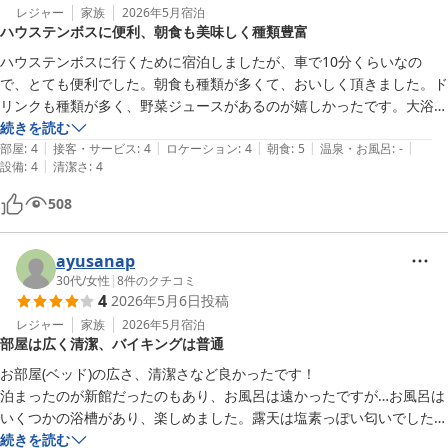
レジャー
家族
2026年5月
宿泊
ハウステンボスに便利、朝食も美味しく種類豊富
ハウステンボスに行くために宿泊しましたが、車で10分くらいなの
で、とても便利でした。朝食も種類が多くて、おいしく頂きました。ド
リンクも種類が多く、野菜ジュースがあるのが嬉しかったです。大浴場
は利用しませんでした。部屋風呂はシャワーのみでしたが、シャワー室
続きを読む
|
|
|
|
|
がけっこう広めに作られていたので窮屈さは感じませんでした。
部屋
:
4
接客・サービス
:
4
ロケーション
:
4
朝食
:
5
温泉・お風呂
:
-
|
設備
:
4
清潔さ
:
4
508
ayusanap
30代
/
女性
|
8
件のクチコミ
4
2026年5月6日
投稿
レジャー
家族
2026年5月
宿泊
部屋は広く清潔、バイキングは普通
お部屋(ベッド)の広さ、清潔さなど良かったです！

泊まったのが新館だったのもあり、お風呂は遠かったですが…お風呂は
いくつかの浴槽があり、楽しめました。露天は塩素っぽい匂いでした。

続きを読む