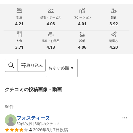
部屋
接客・サービス
ロケーション
朝食
4.21
4.08
4.01
3.92
夕食
温泉・お風呂
設備
清潔さ
3.71
4.13
4.06
4.20
絞り込み
おすすめ順
クチコミの投稿画像・動画
86
件
フォスティーヌ
50代
/
女性
|
36
件のクチコミ
4
2026年5月7日
投稿