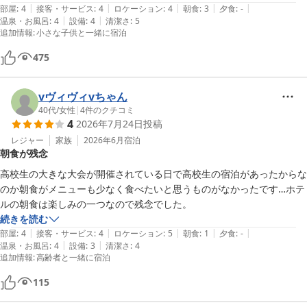
|
|
|
|
|
部屋
:
4
接客・サービス
:
4
ロケーション
:
4
朝食
:
3
夕食
:
-
|
|
温泉・お風呂
:
4
設備
:
4
清潔さ
:
5
追加情報
:
小さな子供と一緒に宿泊
475
vヴィヴィvちゃん
40代
/
女性
|
4
件のクチコミ
4
2026年7月24日
投稿
レジャー
家族
2026年6月
宿泊
朝食が残念
高校生の大きな大会が開催されている日で高校生の宿泊があったからな
のか朝食がメニューも少なく食べたいと思うものがなかったです…ホテ
ルの朝食は楽しみの一つなので残念でした。
続きを読む
|
|
|
|
|
部屋
:
4
接客・サービス
:
4
ロケーション
:
5
朝食
:
1
夕食
:
-
|
|
温泉・お風呂
:
4
設備
:
3
清潔さ
:
4
追加情報
:
高齢者と一緒に宿泊
115