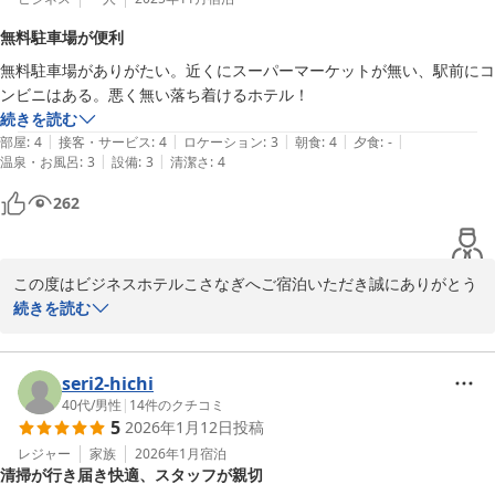
無料駐車場が便利
寝室やお風呂など、お褒め頂き誠にありがとうございます。

無料駐車場がありがたい。近くにスーパーマーケットが無い、駅前にコ
ンビニはある。悪く無い落ち着けるホテル！
是非、豊田市へお越しの際はビジネスホテルこさなぎへお越しくだ
続きを読む
さいませ。心よりお待ちしております。

|
|
|
|
|
部屋
:
4
接客・サービス
:
4
ロケーション
:
3
朝食
:
4
夕食
:
-
|
|
温泉・お風呂
:
3
設備
:
3
清潔さ
:
4
ビジネスホテルこさなぎ

代表　高橋さとえ
262
ビジネスホテル こさなぎ
2026-03-13
この度はビジネスホテルこさなぎへご宿泊いただき誠にありがとう
ございます。

続きを読む
又、写真も投稿いただき重ねてお礼申し上げます。

次回も豊田市へお越しの際はビジネスホテルこさなぎへご宿泊いた
seri2-hichi
だきますようお越しを心よりお待ちしております。

40代
/
男性
|
14
件のクチコミ
5
2026年1月12日
投稿
ビジネスホテルこさなぎ

レジャー
家族
2026年1月
宿泊
清掃が行き届き快適、スタッフが親切
代表　高橋さとえ