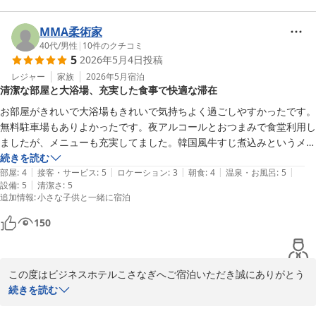
その後、体調はいかがでしょうか？

今週末より夏の始まりのような天気が数日続くようなので、どうぞ
MMA柔術家
ご自愛くださいませ。

40代
/
男性
|
10
件のクチコミ
5
2026年5月4日
投稿
又、豊田市へお越しの際はビジネスホテルこさなぎへお越しくださ
レジャー
家族
2026年5月
宿泊
清潔な部屋と大浴場、充実した食事で快適な滞在
いませ。

心よりお越しをお待ちしております。

お部屋がきれいで大浴場もきれいで気持ちよく過ごしやすかったです。
無料駐車場もありよかったです。夜アルコールとおつまみで食堂利用し
ビジネスホテルこさなぎ

ましたが、メニューも充実してました。韓国風牛すじ煮込みというメニ
ューを頼みとても絶品でお酒が進みました。朝食も美味しく食べやすい
続きを読む
|
|
|
|
|
料理がありよかったです。スタッフの方の対応もよく居心地がよかった
部屋
:
4
接客・サービス
:
5
ロケーション
:
3
朝食
:
4
温泉・お風呂
:
5
ビジネスホテル こさなぎ
|
設備
:
5
清潔さ
:
5
のでまた利用します。
2026-05-13
追加情報
:
小さな子供と一緒に宿泊
150
この度はビジネスホテルこさなぎへご宿泊いただき誠にありがとう
ございました。

続きを読む