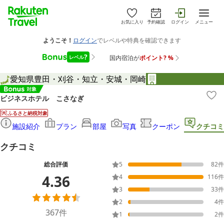
お気に入り
予約確認
ログイン
メニュー
愛知県
豊田・刈谷・知立・安城・岡崎
ビジネスホテル こさなぎ
ふるさと納税対象
施設紹介
プラン
部屋
写真
クーポン
クチコミ
クチコミ
総合評価
5
82
件
4.36
4
116
件
3
33
件
2
4
件
367
件
1
2
件