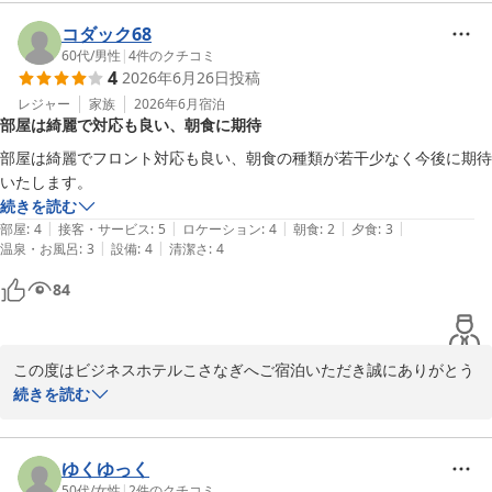
とても嬉しい口コミを投稿いただき、スタッフ一同

今後の励みにもなります。

コダック68
60代
/
男性
|
4
件のクチコミ
4
2026年6月26日
投稿
又、豊田市へお越しの際はビジネスホテルこさなぎへお越しくださ
いませ。

レジャー
家族
2026年6月
宿泊
部屋は綺麗で対応も良い、朝食に期待
心よりお越しをお待ちしております。

部屋は綺麗でフロント対応も良い、朝食の種類が若干少なく今後に期待
ビジネスホテルこさなぎ

いたします。
代表　高橋さとえ
続きを読む
|
|
|
|
|
部屋
:
4
接客・サービス
:
5
ロケーション
:
4
朝食
:
2
夕食
:
3
ビジネスホテル こさなぎ
|
|
温泉・お風呂
:
3
設備
:
4
清潔さ
:
4
2026-05-13
84
この度はビジネスホテルこさなぎへご宿泊いただき誠にありがとう
ございました。

続きを読む
とても嬉しい点数と口コミを投稿いただき、スタッフ一同

今後の励みにもなります。

ゆくゆっく
50代
/
女性
|
2
件のクチコミ