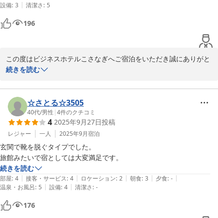
|
設備
:
3
清潔さ
:
5
2025-12-18
196
この度はビジネスホテルこさなぎへご宿泊をいただき誠にありがと
うございます。

続きを読む
当ホテルは最寄り駅より徒歩5分の所にあり、赤い名鉄電車が走
る、のどかな風景が見えるホテルです。

☆さとる☆3505
40代
/
男性
|
4
件のクチコミ
4
2025年9月27日
投稿
ゆっくりお過ごしいただけたようで、スタッフ一同嬉しく思いま
す。

レジャー
一人
2025年9月
宿泊
玄関で靴を脱ぐタイプでした。

また豊田市へお越しの際はビジネスホテルこさなぎへお越しくださ
旅館みたいで宿としては大変満足です。
いませ。心よりお待ちしております。

続きを読む
|
|
|
|
|
部屋
:
4
接客・サービス
:
4
ロケーション
:
2
朝食
:
3
夕食
:
-
ビジネスホテルこさなぎ

|
|
温泉・お風呂
:
5
設備
:
4
清潔さ
:
-
代表　高橋さとえ
176
ビジネスホテル こさなぎ