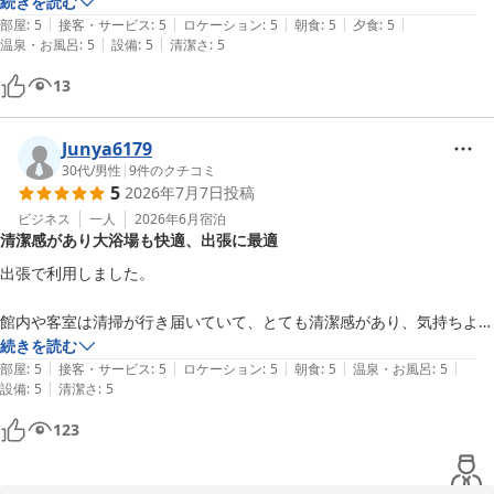
続きを読む
|
|
|
|
|
部屋
:
5
接客・サービス
:
5
ロケーション
:
5
朝食
:
5
夕食
:
5
|
|
温泉・お風呂
:
5
設備
:
5
清潔さ
:
5
13
Junya6179
30代
/
男性
|
9
件のクチコミ
5
2026年7月7日
投稿
ビジネス
一人
2026年6月
宿泊
清潔感があり大浴場も快適、出張に最適
出張で利用しました。

館内や客室は清掃が行き届いていて、とても清潔感があり、気持ちよく
過ごすことができました。大浴場もゆったり利用でき、一日の疲れをし
続きを読む
|
|
|
|
|
っかり癒やせました。

部屋
:
5
接客・サービス
:
5
ロケーション
:
5
朝食
:
5
温泉・お風呂
:
5
|
設備
:
5
清潔さ
:
5
スタッフの皆さんの対応も丁寧で親切だったのが印象的です。朝食も美
123
味しく、しっかり食べてから仕事に向かうことができました。

駅からも近く利便性が良く、出張で利用するにはとても満足度の高いホ