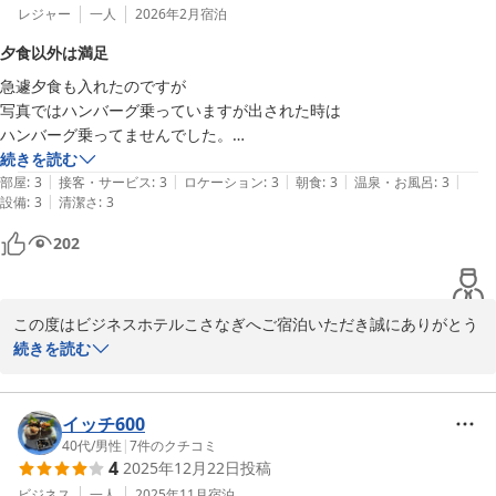
いませ。

レジャー
一人
2026年2月
宿泊
夕食以外は満足
お越しを心よりお待ちしております。

急遽夕食も入れたのですが

写真ではハンバーグ乗っていますが出された時は

ビジネスホテルこさなぎ

ハンバーグ乗ってませんでした。

代表　高橋さとえ
出す際に確認しなかったのかな❓

続きを読む
ビジネスホテル こさなぎ
|
|
|
|
|
それが唯一の残念な点でした

部屋
:
3
接客・サービス
:
3
ロケーション
:
3
朝食
:
3
温泉・お風呂
:
3
2026-03-25
|
設備
:
3
清潔さ
:
3
それ以外は申し分無いものです。

寝室、食事、風呂どれも良かった。

202
駅からも直線距離で行けるしこれも良かった。

また利用したいと思います。
この度はビジネスホテルこさなぎへご宿泊いただき誠にありがとう
ございました。

続きを読む
ご夕食のメインのおかずが乗っていなかったとのこと、誠に申し訳
ございませんでした。

イッチ600
今後、このようなことが無いように再度スタッフの確認作業を徹底
40代
/
男性
|
7
件のクチコミ
4
2025年12月22日
投稿
し努めてまいります。

残念なお気持ちにさせてしまい、申し訳ございませんでした。

ビジネス
一人
2025年11月
宿泊