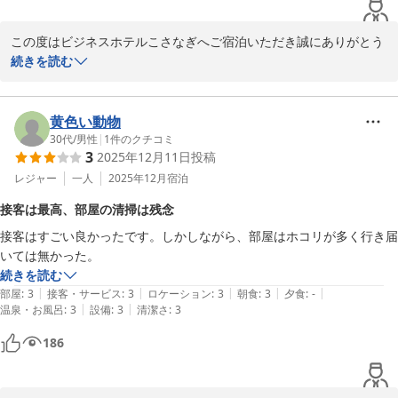
2025-12-18
この度はビジネスホテルこさなぎへご宿泊いただき誠にありがとう
ございました。

続きを読む
当ホテルは、自宅のように寛いでいただけるよう、靴を脱いでいた
だきスリッパでご利用いただいております。満足いただけたようで
黄色い動物
スタッフ一同嬉しく思います。

30代
/
男性
|
1
件のクチコミ
3
2025年12月11日
投稿
次回のお越しを心よりお待ちしております。

レジャー
一人
2025年12月
宿泊
接客は最高、部屋の清掃は残念
ビジネスホテルこさなぎ

接客はすごい良かったです。しかしながら、部屋はホコリが多く行き届
代表　高橋さとえ
いては無かった。
2025-10-09
続きを読む
|
|
|
|
|
部屋
:
3
接客・サービス
:
3
ロケーション
:
3
朝食
:
3
夕食
:
-
|
|
温泉・お風呂
:
3
設備
:
3
清潔さ
:
3
186