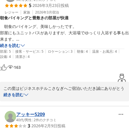
5
2026年3月23日
投稿
又、豊田市へお越しの際はビジネスホテルこさなぎへお越しくださ
いませ。

レジャー
家族
2026年3月
宿泊
朝食バイキングと畳敷きの部屋が快適
心よりお越しをお待ちしております。

　朝食のバイキング、美味しかったです。

ビジネスホテルこさなぎ

部屋にもユニットバスがありますが、大浴場でゆっくり入浴する事も出
来ます。

畳敷の部屋には荷物を置ける板敷きのスペースがあり、部屋が広く感じ
続きを読む
ビジネスホテル こさなぎ
|
|
|
|
|
られました。
部屋
:
5
接客・サービス
:
5
ロケーション
:
3
朝食
:
4
温泉・お風呂
:
4
2026-06-30
|
設備
:
4
清潔さ
:
4
163
この度はビジネスホテルこさなぎへご宿泊いただき誠にありがとう
ございます。

続きを読む
大浴場や朝食など快適にお過ごしいただけたようでスタッフ一同と
ても嬉しく思っております。

アッキー5209
40代
/
男性
|
2
件のクチコミ
3
2026年2月9日
投稿
また豊田市へお越しの際はビジネスホテルこさなぎへご宿泊くださ