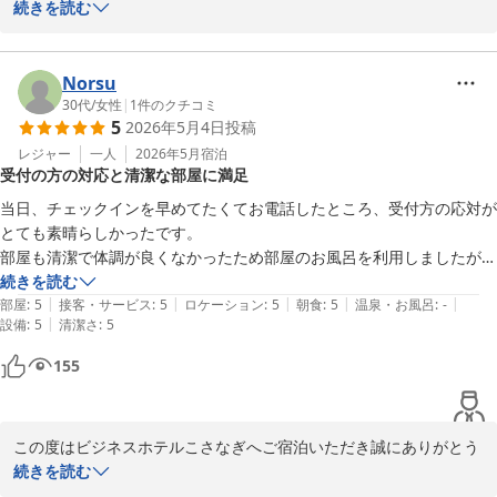
ございました。

続きを読む
乗りにとってはうれしいですよね。ツーリングでも利用したいと思いま
した。
和室の詳しい口コミを投稿いただき、とても嬉しく

また、今後の参考になります。ありがとうございます。

Norsu
延長コード類の貸出もフロントでございますので、次回はフロント
30代
/
女性
|
1
件のクチコミ
5
2026年5月4日
投稿
へお声おかけくださいませ。

今回、事前にお伝え出来ずにご不便をお掛けしてしまい申し訳ござ
レジャー
一人
2026年5月
宿泊
受付の方の対応と清潔な部屋に満足
いませんでした。

当日、チェックインを早めてたくてお電話したところ、受付方の応対が
又、豊田市へお越しの際はビジネスホテルこさなぎへお越しくださ
とても素晴らしかったです。

いませ。

部屋も清潔で体調が良くなかったため部屋のお風呂を利用しましたが、
心よりお越しをお待ちしております。

嫌な匂いも一切せず気持ちよく利用できました！
続きを読む
|
|
|
|
|
部屋
:
5
接客・サービス
:
5
ロケーション
:
5
朝食
:
5
温泉・お風呂
:
-
ビジネスホテルこさなぎ

|
設備
:
5
清潔さ
:
5
155
ビジネスホテル こさなぎ
2026-05-13
この度はビジネスホテルこさなぎへご宿泊いただき誠にありがとう
ございました。

続きを読む