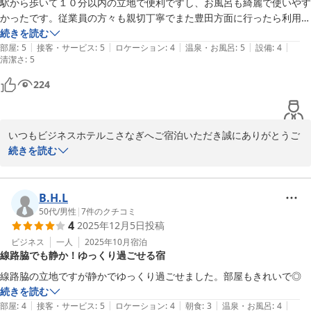
駅から歩いて１０分以内の立地で便利ですし、お風呂も綺麗で使いやす
ビジネスホテルこさなぎ

かったです。従業員の方々も親切丁寧でまた豊田方面に行ったら利用し
代表　高橋さとえ
ょうと思います。是非みなさんも豊田方面に行ったときは利用してくだ
続きを読む
|
|
|
|
|
さい。リーズナブルな御値段でオススメなのと近所に良い居酒屋さんも
部屋
:
5
接客・サービス
:
5
ロケーション
:
4
温泉・お風呂
:
5
設備
:
4
ビジネスホテル こさなぎ
清潔さ
:
5
あったのでそこもオススメです。
2026-01-15
224
いつもビジネスホテルこさなぎへご宿泊いただき誠にありがとうご
ざいます。

続きを読む
ホテルの滞在にご満足いただけているようで大変嬉しくスタッフ一
同今後も励みになります。

B.H.L
50代
/
男性
|
7
件のクチコミ
4
2025年12月5日
投稿
次回のお越しを心よりお待ちしております。

寒い季節に入りますが、どうぞご自愛くださいませ。

ビジネス
一人
2025年10月
宿泊
線路脇でも静か！ゆっくり過ごせる宿
ビジネスホテルこさなぎ

線路脇の立地ですが静かでゆっくり過ごせました。部屋もきれいで◎
代表　高橋さとえ
続きを読む
|
|
|
|
|
部屋
:
4
接客・サービス
:
5
ロケーション
:
4
朝食
:
3
温泉・お風呂
:
4
ビジネスホテル こさなぎ