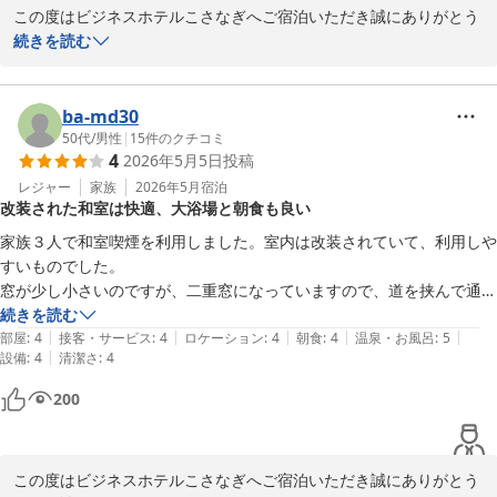
この度はビジネスホテルこさなぎへご宿泊いただき誠にありがとう
テルでした。豊田市に来る機会があれば、ぜひまた利用したいと思いま
ございました。

続きを読む
す。
高評価をお付けいただき又、嬉しい口コミを投稿いただき、スタッ
フ一同

ba-md30
今後の励みにもなります。

50代
/
男性
|
15
件のクチコミ
4
2026年5月5日
投稿
これから暑い夏がやってきますが、どうぞお身体をご自愛ください
ませ。

レジャー
家族
2026年5月
宿泊
改装された和室は快適、大浴場と朝食も良い
又、豊田市へお越しの際はビジネスホテルこさなぎへお越しくださ
家族３人で和室喫煙を利用しました。室内は改装されていて、利用しや
い。

すいものでした。

心よりお越しをお待ちしております。

窓が少し小さいのですが、二重窓になっていますので、道を挟んで通っ
ている線路の音もさほど気にならない程度です。

続きを読む
ビジネスホテルこさなぎ

|
|
|
|
|
大浴場があるのもありがたかったです。

部屋
:
4
接客・サービス
:
4
ロケーション
:
4
朝食
:
4
温泉・お風呂
:
5
|
設備
:
4
清潔さ
:
4
朝食のスペースにも余裕があり、ゆっくりと食事ができました。

難があるとするならば、室内の改装をしてもコンセントの位置までは変
ビジネスホテル こさなぎ
200
えられないところ。これは仕方ないと思います。多口のコード付きタッ
2026-07-09
プを持っていけば便利かもです。

ちなみに、雨のかからないところにバイクが数台駐車されていました。
この度はビジネスホテルこさなぎへご宿泊いただき誠にありがとう
大陸横断系やアドベンチャーツアラーなど、大柄なバイクです。バイク