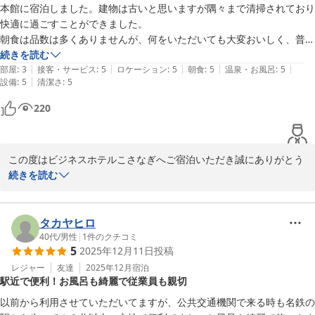
本館に宿泊しました。建物は古いと思いますが隅々まで清掃されており
ビジネスホテル こさなぎ
快適に過ごすことができました。

2025-12-30
朝食は品数は多くありませんが、何をいただいても大変おいしく、普段
少食な娘がおかわりをしたほどです。

続きを読む
|
|
|
|
|
4名のスタッフの方にお会いしましたが、どの方も非常に親切かつ丁寧
部屋
:
3
接客・サービス
:
5
ロケーション
:
5
朝食
:
5
温泉・お風呂
:
5
|
設備
:
5
清潔さ
:
5
です。大浴場やトレーニングルームなど色々な特徴がありますが、親切
なスタッフの皆様がこのホテルの一番と特徴だと思います。

220
また豊田に伺った際は宿泊させていただきます。
この度はビジネスホテルこさなぎへご宿泊いただき誠にありがとう
ございます。

続きを読む
大変嬉しいお言葉をいただき、スタッフ一同今後の励みにもなり、
これからも更にお客様が快適にお過ごしいただけるように努めてま
タカヤヒロ
いります。

40代
/
男性
|
1
件のクチコミ
5
2025年12月11日
投稿
また機会がございましたら是非、ビジネスホテルこさなぎへお越し
レジャー
友達
2025年12月
宿泊
駅近で便利！お風呂も綺麗で従業員も親切
くださいませ。

心よりお待ちしております。

以前から利用させていただいてますが、公共交通機関で来る時も名鉄の