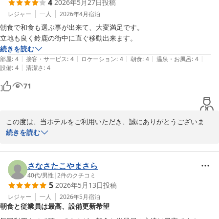
4
2026年5月27日
投稿
お食事の内容につきまして、ご評価いただきましたこと、スタッフ
一同の励みとなります。

レジャー
一人
2026年4月
宿泊
朝食で和食も選ぶ事が出来て、大変満足です。

一方で、お食事処におきまして、スタッフの呼び出しにご不便をお
立地も良く鈴鹿の街中に直ぐ移動出来ます。
かけし、誠に申し訳ございませんでした。

続きを読む
大きなお声を出していただいたり、お席を立ってお呼びいただく必
|
|
|
|
|
部屋
:
4
接客・サービス
:
4
ロケーション
:
4
朝食
:
4
温泉・お風呂
:
4
要があった点につきまして、配慮が行き届いておらず、お詫び申し
|
設備
:
4
清潔さ
:
4
上げます。

71
ご指摘いただきました「呼び鈴の設置」につきましては、今後のサ
ービス改善に向けた重要なご意見として、真摯に受け止め、導入の
可否を含め検討してまいります。

また、スタッフによる巡回やお声掛けの強化など、すぐに取り組め
この度は、当ホテルをご利用いただき、誠にありがとうございま
る改善も実施してまいります。

す。

続きを読む
また、ご感想もお寄せくださいましたこと、心より御礼申し上げま
これからも、皆様に快適にお食事をお楽しみいただける空間づくり
す。

に、努めてまいります。

さなさたこやまさら
今後とも、ホテルグリンパーク鈴鹿ならびに、お食事処鈴鹿みやび
朝食につきまして、和食をお選びいただき、ご満足いただけたとの
40代
/
男性
|
2
件のクチコミ
5
2026年5月13日
投稿
をご愛顧賜りますようお願い申し上げます。

こと、大変嬉しく拝読いたしました。

またのお越しを心よりお待ちいたしております。
お客様の一日の始まりを、心地よくお迎えできましたことは、スタ
レジャー
一人
2026年5月
宿泊
朝食と従業員は最高、設備更新希望
ッフ一同、何よりの励みでございます。

ホテルグリーンパーク鈴鹿