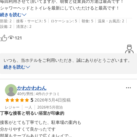
毎回利用させて頂いてますが、朝食と従業員の方達は最高です！

2026-06-12
また、立地につきましても、ご評価いただきありがとうございま
シャワーヘッドとトイレを最新にしていただけると最高です！
す。

続きを読む
鈴鹿市内へのアクセスの良さは、多くのお客様よりご好評をいただ
|
|
|
|
|
部屋
:
2
接客・サービス
:
5
ロケーション
:
5
朝食
:
5
温泉・お風呂
:
2
いております。

|
設備
:
2
清潔さ
:
2
121
今後も、快適にお過ごしいただけるホテルを目指し、サービス向上
に努めてまいります。

また鈴鹿へお越しの際は、ぜひ当ホテルをご利用くださいませ。

スタッフ一同、心よりお待ち申し上げております。
いつも、当ホテルをご利用いただき、誠にありがとうございます。

続きを読む
ホテルグリーンパーク鈴鹿
朝食やスタッフへの温かいお言葉を頂戴し、大変嬉しく拝見いたし
2026-06-05
ました。

かわかわわん
一方で、シャワーヘッドやトイレ設備につきまして、貴重なご意見
40代
/
男性
|
4
件のクチコミ
5
2026年5月4日
投稿
をありがとうございます。

より快適にお過ごしいただけるホテルを目指し、今後の設備改善・
レジャー
一人
2026年5月
宿泊
丁寧な接客と明るい浴室が印象的
更新の参考として検討してまいります。

接客がとても丁寧でした、駐車場の案内も

これからも、お客様のご期待に添えるよう、サービス向上に努めて
分かりやすくて良かったです

まいります。

部屋もテーブルありで広くキレイで
