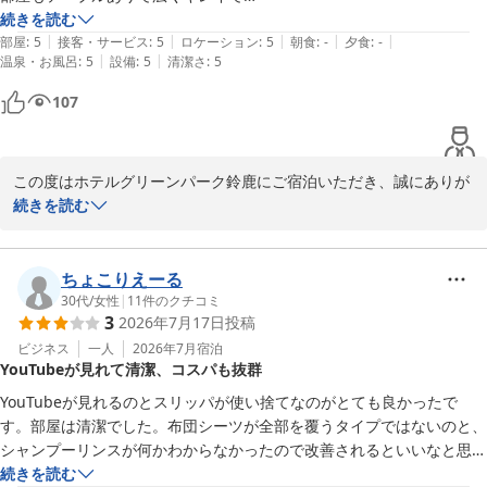
またのお越しを、スタッフ一同、心よりお待ちしております。
浴室が白色光で明るく好みでした
続きを読む
|
|
|
|
|
部屋
:
5
接客・サービス
:
5
ロケーション
:
5
朝食
:
-
夕食
:
-
ホテルグリーンパーク鈴鹿
|
|
温泉・お風呂
:
5
設備
:
5
清潔さ
:
5
2026-05-19
107
この度はホテルグリーンパーク鈴鹿にご宿泊いただき、誠にありが
とうございます。

続きを読む
また、お忙しい中、温かいご投稿もお寄せくださいましたこと心よ
り御礼申し上げます。

ちょこりえーる
スタッフの対応につきまして、お褒めの言葉を頂戴し大変光栄に存
30代
/
女性
|
11
件のクチコミ
3
2026年7月17日
投稿
じます。

このようなお言葉は、スタッフ一同の励みとなります。

ビジネス
一人
2026年7月
宿泊
YouTubeが見れて清潔、コスパも抜群
また、客室内の備品や照明にもご満足いただけたようで、安堵いた
しました。

YouTubeが見れるのとスリッパが使い捨てなのがとても良かったで
す。部屋は清潔でした。布団シーツが全部を覆うタイプではないのと、
今後もご滞在のひとときが、より快適で心地よいものとなるよう、
シャンプーリンスが何かわからなかったので改善されるといいなと思い
接客・設備の両面においてサービス向上に努めて参ります。

ました。古いですが、コスパはかなり良いです。
続きを読む