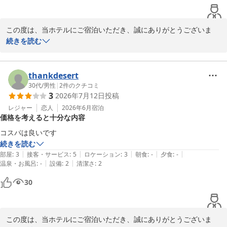
のお言葉を頂戴し、光栄に存じます。

この度は、当ホテルにご宿泊いただき、誠にありがとうございま
これからも、お客様にご満足いただけるサービスと快適な滞在をご
す。

続きを読む
提供できるよう努めてまいります。

また、お忙しい中、ご宿泊の感想をお寄せいただき、重ねて御礼申
スタッフ一同、お客様のまたのご宿泊を心よりお待ちしておりま
し上げます。

す。
thankdesert
ホテルグリーンパーク鈴鹿
お部屋につきましては、概ね問題なくお過ごしいただけたとのこと
30代
/
男性
|
2
件のクチコミ
2026-07-22
3
2026年7月12日
投稿
ですが、ユニットバスのにおいによりご不快な思いをおかけし、申
し訳ございませんでした。

レジャー
恋人
2026年6月
宿泊
価格を考えると十分な内容
せっかくご滞在いただいたにもかかわらず、ご期待にそえない結果
となりましたことを心苦しく存じます。

コスパは良いです
続きを読む
いただいたご指摘を真摯に受け止め、清掃や設備点検をより徹底
|
|
|
|
|
部屋
:
3
接客・サービス
:
5
ロケーション
:
3
朝食
:
-
夕食
:
-
し、快適にお過ごしいただける客室環境づくりに努めてまいりま
|
|
温泉・お風呂
:
-
設備
:
2
清潔さ
:
2
す。

30
再度、お近くにお越しの際には、ご期待にそえるサービスでお迎え
できるよう、努めてまいります。

スタッフ一同、お客様のまたのご宿泊を心よりお待ちしておりま
この度は、当ホテルにご宿泊いただき、誠にありがとうございま