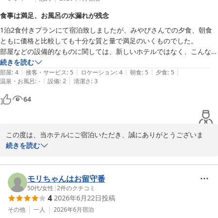
食事は満足、お風呂の水漏れが残念
1泊2食付きプランにて宿泊致しましたが、みやびさんでの夕食、朝食
ともに価格と比較しても十分な質と量で満足のいくものでした。

部屋などの設備的なものに関しては、新しいホテルではなく、こんなも
のかなという感じでした。

続きを読む
|
|
|
|
|
部屋は比較的に広く快適でした。

部屋
:
4
接客・サービス
:
5
ロケーション
:
4
朝食
:
5
夕食
:
5
|
|
温泉・お風呂
:
-
設備
:
2
清潔さ
:
3
ただ、お風呂の蛇口からの水漏れだけがなければ価格相応ではないかと
思います。
64
この度は、当ホテルにご宿泊いただき、誠にありがとうございま
す。

続きを読む
また、お忙しい中、ご宿泊の感想をお寄せいただき、重ねて御礼申
し上げます。

モリちゃんはお留守番
ご夕食、ご朝食ともにご満足いただけたとのこと、大変嬉しく拝読
50代
/
女性
|
2
件のクチコミ
4
2026年6月22日
投稿
いたしました。

お食事処「みやび」でのお食事が、ご滞在の楽しみの一つとなりま
その他
一人
2026年6月
宿泊