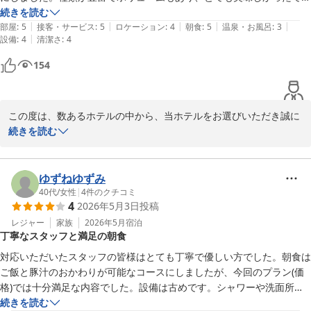
だけたとのこと、何よりでございます。

す。近くに飲食店がいくつかあったので、お夕飯にも困らず、それでい
続きを読む
|
|
|
|
|
て宿泊料金もとてもリーズナブル！また訪れる際は是非利用したいと思
部屋
:
5
接客・サービス
:
5
ロケーション
:
4
朝食
:
5
温泉・お風呂
:
3
また、お部屋の空調設備につきましても、個別エアコンによる温度
|
設備
:
4
清潔さ
:
4
います！
調整がお役に立てたようで、安心いたしました。

154
快適にお過ごしいただけたことを嬉しく思います。

今後も、皆様に快適にお過ごしいただけるホテルを目指し、努めて
まいります。

この度は、数あるホテルの中から、当ホテルをお選びいただき誠に
また、白子へお越しの際は、ぜひホテルグリーンパーク鈴鹿をご利
ありがとうございます。

続きを読む
用くださいませ。

スタッフ一同、心よりお待ち申し上げております。
ご朝食にお褒めの言葉を頂戴し、ありがたく拝読させていただきま
した。

ゆずねゆずみ
ホテルグリーンパーク鈴鹿
種類やボリュームにも、ご満足いただけたようで何よりでございま
40代
/
女性
|
4
件のクチコミ
2026-06-15
4
2026年5月3日
投稿
す。

お召し上がりいただいた他に三重県産真鯛を使ったお茶漬けや、松
レジャー
家族
2026年5月
宿泊
丁寧なスタッフと満足の朝食
阪牛のお茶漬けなども大変ご好評いただいております。

対応いただいたスタッフの皆様はとても丁寧で優しい方でした。朝食は
次回、お近くにお越しの際には、ぜひ当ホテルをご利用いただき、
ご飯と豚汁のおかわりが可能なコースにしましたが、今回のプラン(価
お茶漬けなどもご検討いただけると幸いです。

格)では十分満足な内容でした。設備は古めです。シャワーや洗面所の
お寄せいただいたご意見をもとに、より良いサービスと快適な施設
蛇口がお湯と水をそれぞれ出して温度調節、昔はこういうホテルばかり
続きを読む