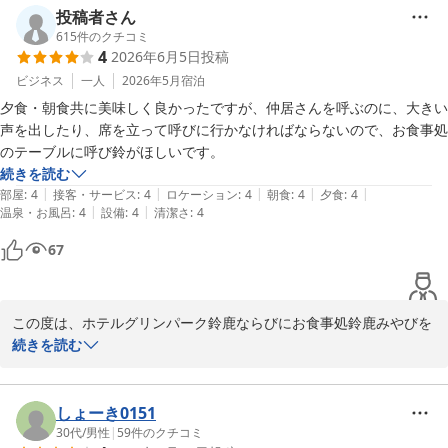
投稿者さん
コストパフォーマンスやスタッフの対応につきまして、お褒めの言
615
件のクチコミ
4
2026年6月5日
投稿
葉をいただき大変嬉しく拝読いたしました。

気持ちよくお過ごしいただけたご様子がうかがえ、何よりでござい
ビジネス
一人
2026年5月
宿泊
ます。

夕食・朝食共に美味しく良かったですが、仲居さんを呼ぶのに、大きい
声を出したり、席を立って呼びに行かなければならないので、お食事処
また利用したいとのお言葉まで頂戴し、心より感謝申し上げます。

のテーブルに呼び鈴がほしいです。
続きを読む
次回も、お客様のご期待にそえるサービスで再びお迎えできるよ
|
|
|
|
|
部屋
:
4
接客・サービス
:
4
ロケーション
:
4
朝食
:
4
夕食
:
4
う、スタッフ一同、努めてまいります。

|
|
温泉・お風呂
:
4
設備
:
4
清潔さ
:
4
スタッフ一同、お客様のまたのご宿泊を心よりお待ちしておりま
67
す。
ホテルグリーンパーク鈴鹿
2026-07-14
この度は、ホテルグリンパーク鈴鹿ならびにお食事処鈴鹿みやびを
ご利用いただき、誠にありがとうございます。

続きを読む
また、貴重なご意見もお寄せいただき、重ねて御礼申し上げます。

ご夕食・ご朝食ともにご満足いただけたとのお言葉を頂戴し、大変
しょーき0151
嬉しく拝読いたしました。

30代
/
男性
|
59
件のクチコミ