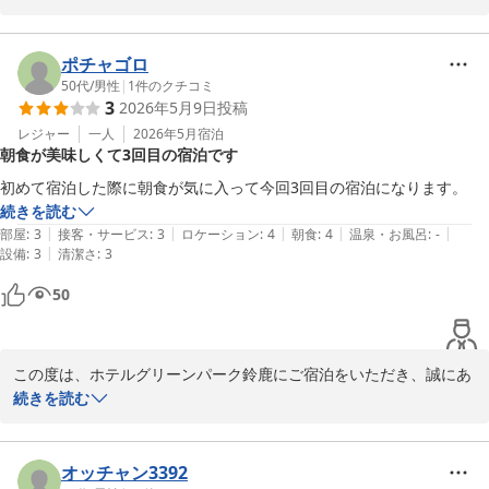
料金面についてご評価いただいたにもかかわらず、ご滞在中にご不
快な思いをおかけしましたこと、心よりお詫び申し上げます。

ポチャゴロ
特に浴室のカビや臭い、また以前ご利用いただいたお部屋の壁紙の
50代
/
男性
|
1
件のクチコミ
3
2026年5月9日
投稿
状態につきまして、ご指摘いただきありがとうございます。

清掃・点検が十分に行き届いていなかったことを真摯に受け止め、
レジャー
一人
2026年5月
宿泊
朝食が美味しくて3回目の宿泊です
客室および浴室の清掃強化、設備の点検・改善に努めてまいりま
す。

初めて宿泊した際に朝食が気に入って今回3回目の宿泊になります。
お客様に快適にお過ごしいただける環境をご提供できるよう、スタ
続きを読む
ッフ一同サービス品質の向上に取り組んでまいります。

|
|
|
|
|
部屋
:
3
接客・サービス
:
3
ロケーション
:
4
朝食
:
4
温泉・お風呂
:
-
|
設備
:
3
清潔さ
:
3
この度は率直なご意見をお聞かせいただき、誠にありがとうござい
50
ました。

機会がございましたら、またご利用いただけますと幸いです。
ホテルグリーンパーク鈴鹿
この度は、ホテルグリーンパーク鈴鹿にご宿泊をいただき、誠にあ
2026-06-26
りがとうございます。

続きを読む
数あるホテルの中から、当ホテルをお選びいただけておりますこ
と、スタッフ一同、心より感謝申し上げます。

オッチャン3392