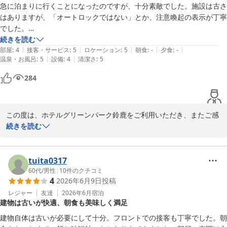
急に泊まりに行くことになったのですが、十分素敵でした。施設は古さ
気持ちよくお過ごしいただけたご様子がうかがえ、何よりでござい
はありますが、「オートロックではない」とか、注意喚起の表示が丁寧
ます。

でした。

このようなお言葉は、スタッフにとって大きな励みとなります。

冷蔵庫が機能していないことに気がついたのが、寝る直前だったので、
続きを読む
|
|
|
|
|
連絡しませんで下が、すれば良かったです。

部屋
:
4
接客・サービス
:
5
ロケーション
:
5
朝食
:
-
夕食
:
-
また、お子様にもお部屋で快適にお過ごしいただけたとのこと、ご
|
|
温泉・お風呂
:
5
設備
:
4
清潔さ
:
5
次の機会があれば、朝食を食べてみたかったです。

家族皆様でゆっくりお寛ぎいただけたご様子をうかがい、大変嬉し
ありがとうございました。

く存じます。

284
写真は窓からの景色です。雲がなかったら山がしっかり見えるんでしょ
さらに、朝食の鯛茶漬けをお気に召していただけたとのこと、光栄
うね！
に存じます。

この度は、ホテルグリーンパーク鈴鹿をご利用いただき、またご感
三重県産真鯛のごまだれ茶漬けをはじめ、さまざまなお茶漬けをご
想をお寄せいただき誠にありがとうございます。

続きを読む
用意しておりますので、ご満足いただけたことは何よりでございま
す。

急なご宿泊とのことでしたが、「十分素敵でした」とのお言葉をい
ただき、大変嬉しく拝見いたしました。

tuita0317
また、毎年利用したいとのお言葉を頂戴し、心より感謝申し上げま
館内表示について、お褒めいただきありがとうございます。

60代
/
男性
|
10
件のクチコミ
す。

4
2026年6月9日
投稿
安心してお過ごしいただけるよう、今後も分かりやすいご案内を心
次回も、お客様のご期待にそえるサービスで再びお迎えできるよ
掛けてまいります。

レジャー
友達
2026年6月
宿泊
う、スタッフ一同、努めてまいります。

建物は古いが快適、朝食も美味しく満足
お客様のまたのご宿泊を心よりお待ちしております。
一方で、冷蔵庫の不具合につきましてはご不便をお掛けし申し訳ご
建物自体は古いが必要にして十分。フロントでの接客も丁寧でした。朝
ホテルグリーンパーク鈴鹿
ざいませんでした。
