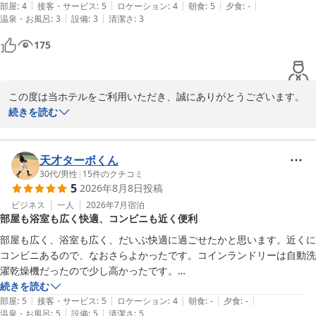
の提供に励んでまいります。

|
|
|
|
|
だったので個人的には何も気になりません。付属品のシャンプー&リン
部屋
:
4
接客・サービス
:
5
ロケーション
:
4
朝食
:
5
夕食
:
-
またお目にかかれますことを、スタッフ一同、心よりお待ち申し上
|
|
温泉・お風呂
:
3
設備
:
3
清潔さ
:
3
スは意外と仕上がりしっとりで良かったです。

げております。
機会があればリピートします。ありがとうございました。
175
ホテルグリーンパーク鈴鹿
2026-06-01
この度は当ホテルをご利用いただき、誠にありがとうございます。

また、お忙しい中、ご投稿もお寄せくださいましたこと心より御礼
続きを読む
申し上げます。

スタッフの対応や朝食につきまして温かいお言葉を頂戴し、大変嬉
天才ターボくん
しく拝読しました。

30代
/
男性
|
15
件のクチコミ
5
2026年8月8日
投稿
朝食の豚汁は三重県産の豚肉を使用しており、身体も心もほっと温
まるとご好評をいただいております。

ビジネス
一人
2026年7月
宿泊
部屋も浴室も広く快適、コンビニも近く便利
設備面につきましては、ご不便をお掛けする部分もある中、ご理解
部屋も広く、浴室も広く、だいぶ快適に過ごせたかと思います。近くに
いただき心より感謝申し上げます。

コンビニあるので、なおさらよかったです。コインランドリーは自動洗
濯乾燥機だったので少し高かったです。

「機会があればリピートします」とのお言葉を励みに、今後も、お
白子駅から徒歩10分ほど。
続きを読む
客様に気持ち良くご滞在いただき、元気にご出発していただけるよ
|
|
|
|
|
部屋
:
5
接客・サービス
:
5
ロケーション
:
4
朝食
:
-
夕食
:
-
う、一層のサービスの向上に努めて参ります。

|
|
温泉・お風呂
:
5
設備
:
5
清潔さ
:
5