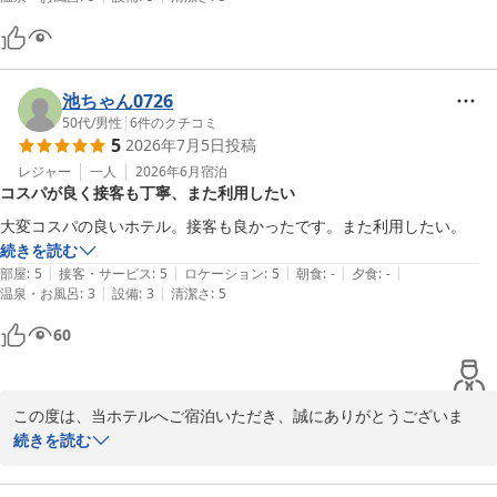
またのご来館をスタッフ一同、心よりお待ち申し上げております。
ホテルグリーンパーク鈴鹿
2026-05-05
池ちゃん0726
50代
/
男性
|
6
件のクチコミ
5
2026年7月5日
投稿
レジャー
一人
2026年6月
宿泊
コスパが良く接客も丁寧、また利用したい
大変コスパの良いホテル。接客も良かったです。また利用したい。
続きを読む
|
|
|
|
|
部屋
:
5
接客・サービス
:
5
ロケーション
:
5
朝食
:
-
夕食
:
-
|
|
温泉・お風呂
:
3
設備
:
3
清潔さ
:
5
60
この度は、当ホテルへご宿泊いただき、誠にありがとうございま
す。

続きを読む
また、お忙しい中、ご宿泊の感想をお寄せいただき、重ねて御礼申
し上げます。
