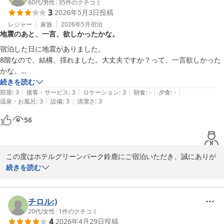
ご朝食をお気に召していただき、ご利用いただけていることは、私
60代
/
男性
|
35
件のクチコミ
3
2026年5月3日
投稿
どもにとって何より嬉しく、大きな励みでございます。

温かいお言葉に恥じぬよう、これからもご期待にお応えできるサー
レジャー
家族
2026年5月
宿泊
地震のあと、一言、欲しかったかな。
ビスと朝食をご提供できますよう努めてまいります。

宿泊した日に地震がありました。

今後も、末永くご愛顧いただけましたら幸いでございます。

8階なので、結構、揺れました。大丈夫ですか？って、一言欲しかった
またお迎えできます日を、心よりお待ち申し上げております。
かな。

部屋も綺麗だし、スタッフの笑顔も気持ち良かったです。
続きを読む
ホテルグリーンパーク鈴鹿
|
|
|
|
|
部屋
:
3
接客・サービス
:
3
ロケーション
:
3
朝食
:
-
夕食
:
-
2026-05-12
|
|
温泉・お風呂
:
3
設備
:
3
清潔さ
:
3
56
この度はホテルグリーンパーク鈴鹿にご宿泊いただき、誠にありが
とうございます。

続きを読む
また、お忙しい中、ご投稿もお寄せくださいましたこと心より御礼
申し上げます。

チロル:)
ご宿泊当日に発生した地震の際には、ご不安なお気持ちになられた
20代
/
女性
|
1
件のクチコミ
4
2026年4月29日
投稿
ことと存じます。
