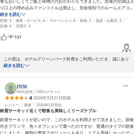
食もおいしくてご飯と味噌汁のおかわりもできました。部屋の空調は入
2026-07-22
お気づきの際には、フロントスタッフにて確認致しますので、どう
り口上の埋め込みファンコイルは廃止し、別途個別でのルームエアコン
ぞ遠慮なくお知らせくださいませ。

がついているので冷暖ドライなど好みの運転が選択できよかった。

続きを読む
|
|
|
|
|
駐車場は初見だと建物右側の交差点角地の駐車場かと思いがちだが、そ
部屋
:
3
接客・サービス
:
4
ロケーション
:
4
朝食
:
5
温泉・お風呂
:
3
また、次回はぜひご朝食もお楽しみいただけましたら幸いです。

|
設備
:
4
清潔さ
:
4
こは他所の駐車場でした。ホテル駐車場は建物左通路から入った奥にあ
天候によっては、景色が綺麗にご覧いただけます。

りました。

137
違った景色もお楽しみいただければと思います。

夕食は白子駅前まで徒歩500mほどで居酒屋等が何件も有りますし、ホ
テル近隣にも中華店や和食チェーン店、コンビニもあるので不自由しま
またのお越しを、スタッフ一同、心よりお待ちしております。
せん。
この度は、ホテルグリーンパーク鈴鹿をご利用いただき、誠にあり
ホテルグリーンパーク鈴鹿
がとうございます。

続きを読む
2026-05-12
また、お忙しい中、口コミをお寄せいただき誠にありがとうござい
ます。

ririo
建物の設備につきましては、年数を重ねておりますが、「快適」と
60代
/
女性
|
13
件のクチコミ
4
2026年5月21日
投稿
のお言葉をいただき大変嬉しく拝読いたしました。

レジャー
家族
2026年5月
宿泊
鈴鹿サーキット近くで朝食も美味しくリーズナブル
フロントスタッフの対応についても、お褒めいただき、スタッフ一
同、大変励みになります。

鈴鹿サーキットが近いので、このホテルを利用させて頂きました。朝食
付きプランで、色々オプションで選べたのですが、普通のタイプの朝食
ご朝食につきましても、ご飯や味噌汁のおかわりを含めご満足いた
にしました。種類が豊富でボリュームもあり、とても美味しかったで