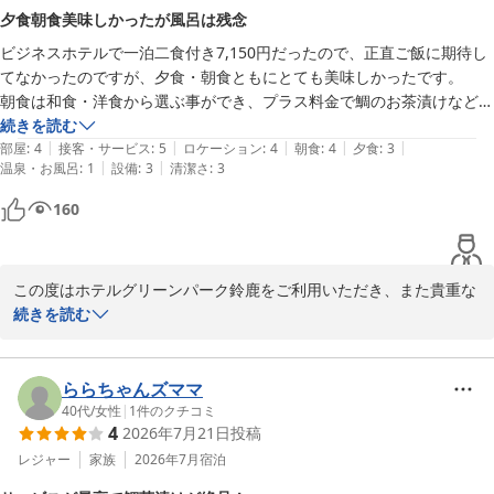
したなら幸いでございます。

夕食朝食美味しかったが風呂は残念
ビジネスホテルで一泊二食付き7,150円だったので、正直ご飯に期待し
また、お部屋の広さについても快適にお過ごしいただけたとのお言
てなかったのですが、夕食・朝食ともにとても美味しかったです。

葉を頂戴し、光栄に存じます。

朝食は和食・洋食から選ぶ事ができ、プラス料金で鯛のお茶漬けなども
一方で、お風呂の蛇口の水漏れにつきましては、ご不便をおかけし
選べましたが、私は普通の和朝食にしました。

続きを読む
申し訳ございませんでした。

|
|
|
|
|
ご飯と豚汁がおかわりできるとの事。

部屋
:
4
接客・サービス
:
5
ロケーション
:
4
朝食
:
4
夕食
:
3
快適にお過ごしいただくべき客室設備に不備がありましたことをお
|
|
温泉・お風呂
:
1
設備
:
3
清潔さ
:
3
おかわりしたいと思ってましたが、お腹いっぱいでした。

詫び申し上げます。

夕食は天ぷらとお刺身、茶碗蒸しも付いてました。

いただいたご指摘は真摯に受け止め、設備管理の強化に努めてまい
160
男性には少し物足りない量かもしれませんが、近くにたくさん飲食店も
ります。

あり、コンビニも徒歩圏内です。

再度、お近くにお越しの際には、ご期待にそえるサービスでお迎え
この度はホテルグリーンパーク鈴鹿をご利用いただき、また貴重な
接客も笑顔で対応してくださり、申し分無いです。

できるよう、努めてまいります。

ご感想をお寄せいただき誠にありがとうございます。

続きを読む
スタッフ一同、お客様のまたのご宿泊を心よりお待ちしておりま
残念に思った事は、お風呂です。

す。
ご夕食・ご朝食につきまして、お褒めの言葉を頂戴し、大変嬉しく
ホテルグリーンパーク鈴鹿
拝読いたしました。

ららちゃんズママ
2026-07-22
接客につきましても温かいお言葉を頂戴し、重ねてお礼申し上げま
40代
/
女性
|
1
件のクチコミ
4
2026年7月21日
投稿
す。

レジャー
家族
2026年7月
宿泊
しかしながら、浴室につきましてご不快な思いをおかけし誠に申し