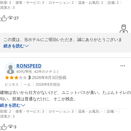
また鈴鹿へお越しの際には、ぜひホテルグリーンパーク鈴鹿をご利
|
|
|
|
|
部屋
:
3
接客・サービス
:
3
ロケーション
:
2
温泉・お風呂
:
2
設備
:
2
清潔さ
用くださいませ。

:
3
スタッフ一同、お客様のまたのお越しを心よりお待ち申し上げてお
27
ります。
ホテルグリーンパーク鈴鹿
2026-05-06
この度は、当ホテルにご宿泊いただき、誠にありがとうございま
す。

続きを読む
また、お忙しい中、ご宿泊の感想をお寄せいただき、重ねて御礼申
し上げます。

RONSPEED
客室の清潔さや、YouTubeをご利用いただける客室テレビ、使い捨
60代
/
男性
|
42
件のクチコミ
3
2026年8月3日
投稿
てスリッパにつきましてご満足いただけたご様子がうかがえ、大変
嬉しく拝読いたしました。

ビジネス
一人
2026年8月
宿泊
建物は古いから仕方がないけど、ユニットバスが臭い。たぶんトイレの
一方で、寝具やシャンプー・リンスの表示につきましては、ご不便
匂い。部屋は普通なだけに、そこが残念。
をおかけいたしました。

続きを読む
いただいたご意見は、今後より分かりやすく快適にご利用いただく
|
|
|
|
|
部屋
:
2
接客・サービス
:
3
ロケーション
:
3
温泉・お風呂
:
-
設備
:
-
清潔さ
ための参考としてお預かりいたします。

:
3
3
また、建物の経年を感じられる中でも、「コスパはかなり良い」と