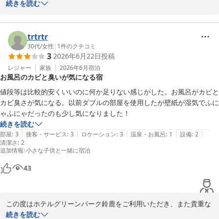
す。
す。

続きを読む
また、お忙しい中、ご宿泊の感想をお寄せいただき、重ねて御礼申
ホテルグリーンパーク鈴鹿
し上げます。

2026-08-05
trtrtr
コストパフォーマンスについてご満足いただけたご様子がうかが
30代
/
女性
|
1
件のクチコミ
3
2026年6月22日
投稿
え、大変嬉しく拝読いたしました。

レジャー
家族
2026年6月
宿泊
お風呂のカビと臭いが気になる宿
今後も、価格以上の価値を感じていただけるよう、サービスの向上
と快適な環境づくりに努めてまいります。

値段等は比較的安くいいのに何か足りない感じがした。お風呂がカビと
これからも、気持ちよくお過ごしいただける滞在を提供できるよ
カビ臭さが気になる。以前ダブルの部屋を使用したが壁紙が湿気でふに
う、努めてまいります。

スタッフ一同、お客様のまたのご宿泊を心よりお待ちしておりま
続きを読む
す。
|
|
|
|
|
部屋
:
3
接客・サービス
:
3
ロケーション
:
3
温泉・お風呂
:
1
設備
:
2
清潔さ
:
2
ホテルグリーンパーク鈴鹿
追加情報
:
小さな子供と一緒に宿泊
2026-07-14
43
この度はホテルグリーンパーク鈴鹿をご利用いただき、また貴重な
ご意見をお寄せいただきまして誠にありがとうございます。

続きを読む