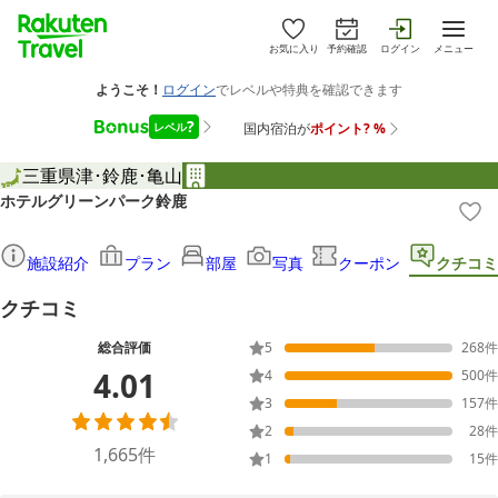
お気に入り
予約確認
ログイン
メニュー
三重県
津･鈴鹿･亀山
ホテルグリーンパーク鈴鹿
施設紹介
プラン
部屋
写真
クーポン
クチコミ
クチコミ
総合評価
5
268
件
4.01
4
500
件
3
157
件
2
28
件
1,665
件
1
15
件