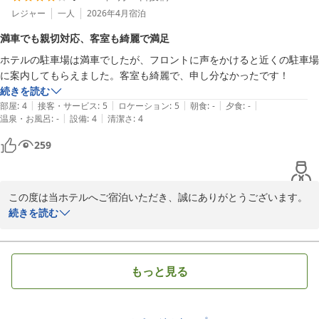
そのような中で、スタッフからのお声掛けが至らず、心配りが足り
レジャー
一人
2026年4月
宿泊
なかった点につきまして真摯に受け止めております。

満車でも親切対応、客室も綺麗で満足
皆様に安心してお過ごしいただけるよう、お客様のお気持ちに寄り
ホテルの駐車場は満車でしたが、フロントに声をかけると近くの駐車場
添ったご案内と対応を心掛けて参ります。

に案内してもらえました。客室も綺麗で、申し分なかったです！
続きを読む
一方で、お部屋の清潔感やスタッフの笑顔については温かいお言葉
|
|
|
|
|
部屋
:
4
接客・サービス
:
5
ロケーション
:
5
朝食
:
-
夕食
:
-
をいただき、恐縮しております。

|
|
温泉・お風呂
:
-
設備
:
4
清潔さ
:
4
今後も、お客様の声に耳を傾けながら、スタッフ一丸となりサービ
259
スの向上に努めて参ります。

またの機会にも、当ホテルのご利用をご検討いただけますと幸いに
存じます。

この度は当ホテルへご宿泊いただき、誠にありがとうございます。

次回のご来館を心よりお待ち申し上げております。
また、ご多忙の中ご感想までお寄せくださり、重ねてお礼を申し上
続きを読む
ホテルグリーンパーク鈴鹿
げます。

2026-05-05
ホテルの駐車場が満車につき、ご足労をお掛けいたしました。

もっと見る
ホテル併設の駐車場は、先着50台まで無料でご利用いただけます。

ホテルからやや離れますが、第2・第3駐車場もございますので、ホ
テル駐車場が満車の際はフロントスタッフへお声掛けくださいま