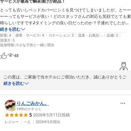
サービスが最高で鯛茶漬けが絶品！
訳ございませんでした。

とっても古いしベッドカバーにシミを見つけてしまいましたが、とーー
ご指摘を真摯に受け止め、清掃の徹底および修復・改善に努めてま
ーーってもサービスが良い！どのスタッフさんの対応も笑顔でとても素
いります。

晴らしいですです♪タイミングの良い日だったのか？子連れでしたが、
とーーってもお安くてこどもたちは遊び疲れを癒すようにYouTubeに
続きを読む
頂戴いたしました貴重なご意見をもとに、より快適なお部屋環境と
|
|
|
|
|
釘付け。大人はとってもゆっくりくつろげました。

部屋
:
4
接客・サービス
:
4
ロケーション
:
3
温泉・お風呂
:
-
設備
:
3
サービス向上に努めてまいりますので、また鈴鹿へお越しの際には
清潔さ
:
3
そして何より！オプションでつけた鯛茶漬けの朝食が最高に美味しかっ
当館をご利用いただけましたら幸いでございます。
追加情報
:
小さな子供と一緒に宿泊
たです♪お値段以上に凄すぎてコメントしました♪これは、リピートし
ホテルグリーンパーク鈴鹿
たいので、毎年三重に行くたびに泊まりたいと思いました！！

48
2026-06-26
ありがとうございます♪
この度は、ご家族で当ホテルにご宿泊いただき、誠にありがとうご
ざいます。

続きを読む
また、お忙しい中、ご宿泊の感想をお寄せいただき、重ねて御礼申
し上げます。

りんごみかん。
ベッドカバーにつきまして、ご不快な思いをおかけし申し訳ござい
19
件のクチコミ
5
2026年5月11日
投稿
ませんでした。

そのような中でも、スタッフの対応につきまして温かいお言葉をい
レジャー
一人
2026年5月
宿泊
ただき、大変嬉しく拝読いたしました。
