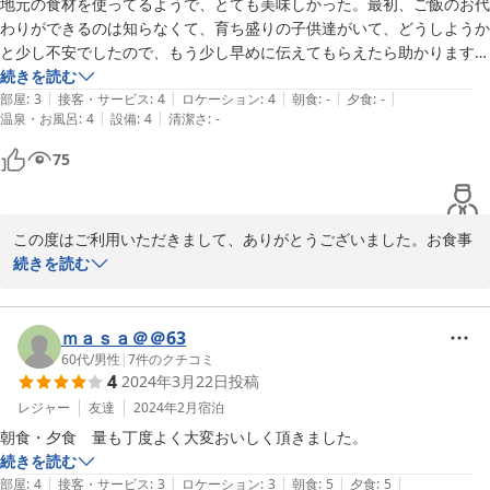
地元の食材を使ってるようで、とても美味しかった。最初、ご飯のお代
りお待ちしております
売店に緑茶、スポドリ、お酒のみ販売あり、お水は水道水を飲むことが
わりができるのは知らなくて、育ち盛りの子供達がいて、どうしようか
できます。ドライヤーはペンション全体でひとつのみ、風量もかなり弱
2025-08-19
と少し不安でしたので、もう少し早めに伝えてもらえたら助かります。
おかげでお腹がいっぱいになるまでいただくことができました。

続きを読む
|
|
|
|
|
朝食もとても美味しかったです。パンのお代わりもできてよかったで
部屋
:
3
接客・サービス
:
4
ロケーション
:
4
朝食
:
-
夕食
:
-
|
|
温泉・お風呂
:
4
設備
:
4
清潔さ
:
-
す。

75
ペンションの中はとても静かで綺麗でしたが、掛け布団はなんだか埃っ
ぽくて、少し気になりました。

スキー場のリフト券もペンションで安く購入することができて助かりま
この度はご利用いただきまして、ありがとうございました。お食事
した。

がお口に合って良かったです。嬉しく思います。

続きを読む
グランデコはいかがでしたか？ご家族で楽しく滑られたことでしょ
う。裏磐梯は明日雪の予報が出ていますので、もう暫くスキー・ス
ｍａｓａ＠＠63
ノーボードを楽しめそうです。また機会がありましたら遊びにいら
60代
/
男性
|
7
件のクチコミ
4
2024年3月22日
投稿
してくださいね。お待ちしています。
レジャー
友達
2024年2月
宿泊
2024-03-25
朝食・夕食　量も丁度よく大変おいしく頂きました。
続きを読む
|
|
|
|
|
部屋
:
4
接客・サービス
:
3
ロケーション
:
3
朝食
:
5
夕食
:
5