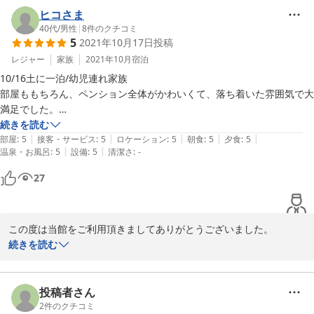
もあるでしょうか。スマートフォンのナビでも割と正確に誘導して
ヒコさま
くれますが、山間部なのでお客様にはご面倒をおかけします。

40代
/
男性
|
8
件のクチコミ
5
2021年10月17日
投稿
お食事がお口に合って良かったです。寒くなってきましたので、お
レジャー
家族
2021年10月
宿泊
腹も心も温まる料理をお出ししていきたいです。

10/16土に一泊/幼児連れ家族

部屋ももちろん、ペンション全体がかわいくて、落ち着いた雰囲気で大
また機会がありましたら、遊びにいらしてくださいね。お待ちして
満足でした。

おります。
夕食もバランスよく、お味も美味しかったですー！マスター、ありがと
続きを読む
|
|
|
|
|
うございます！

部屋
:
5
接客・サービス
:
5
ロケーション
:
5
朝食
:
5
夕食
:
5
2022-11-08
|
|
温泉・お風呂
:
5
設備
:
5
清潔さ
:
-
また、共有スペースに絵本や懐かしい漫画、ブロク、将棋、玩具、色々
あったので、寝る前に色々楽しめました！

27
お友だちにもおすすめしたいと思いますー！
この度は当館をご利用頂きましてありがとうございました。

続きを読む
ログの木の造りを気に入って頂けて嬉しいです。絵本や漫画、ゲー
ム類などは最新のものではありませんが、長く愛されている品々だ
と思います。森の中の時間をのんびり過ごしていただけたなら幸い
投稿者さん
です。お食事もお口に合って嬉しく思います。こちらこそありがと
2
件のクチコミ