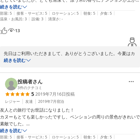
子ども達も大喜び。そしてお料理も想像以上に美味しくて大変満足しま
続きを読む
2020-09-09
|
|
|
|
|
した。忘れ物をしてしまいご迷惑おかけしましたが届けて頂きありがと
部屋
:
5
接客・サービス
:
5
ロケーション
:
5
朝食
:
5
夕食
:
5
|
|
温泉・お風呂
:
3
設備
:
3
清潔さ
:
-
うございました。是非また利用させていただきたいと思うペンションで
した。
13
先日はご利用いただきまして、ありがとうございました。今夏はカ
ヌー体験をされる方が多かったように思います。桧原湖は湖岸が入
続きを読む
り組んでいて、カヌー遊びには非常に楽しい湖です。お子様たちも
きっと冒険心を掻き立てられたことでしょう。

投稿者さん
お部屋は角ログの屋根裏部分でしたね。お子様にとても人気のある
3
件のクチコミ
5
2019年7月16日
投稿
お部屋です。料理共々、気に入って頂けて嬉しいです。

レジャー
友達
2019年7月
宿泊
暑さの峠は越えたように感じますが、夏バテなどしませぬよう
友人との旅行でお世話になりました！

に…。またぜひ遊びにいらしてくださいね。心よりお待ちしており
カヌーもとても楽しかったですし、ペンションの周りの景色がきれいで
ます。ご家族の皆様にも宜しくお伝えくださいませ。
素敵でした。

帰りに旦那さんが外まで見送ってくださって、とても心温まりました。

続きを読む
2019-08-20
|
|
|
|
|
ご飯もとってもおいしかったので、ぜひまたお邪魔したいです。

部屋
:
5
接客・サービス
:
5
ロケーション
:
5
朝食
:
5
夕食
:
5