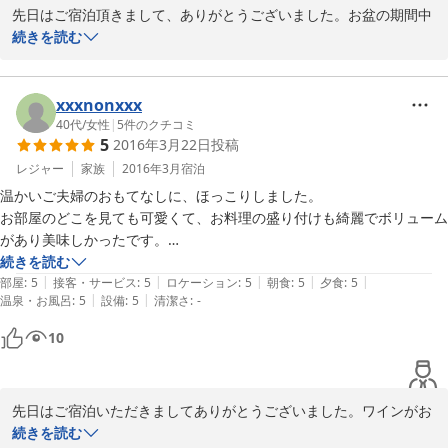
先日はご宿泊頂きまして、ありがとうございました。お盆の期間中
は雨模様が続きました。高原の爽やかさを楽しんでいただきたかっ
続きを読む
たのに、本当に残念です。黒毛和牛２５０ｇは「予想以上に大き
い」と驚かれる方が多いです。満足していただけたようで良かった
です。ところでザリガニは釣れましたか？下のお子様も怖がらずに
xxxnonxxx
できましたか？

40代
/
女性
|
5
件のクチコミ
5
2016年3月22日
投稿
また機会がありましたら、遊びにいらしてくださいね。お待ちして
います！
レジャー
家族
2016年3月
宿泊
温かいご夫婦のおもてなしに、ほっこりしました。

2017-08-16
お部屋のどこを見ても可愛くて、お料理の盛り付けも綺麗でボリューム
があり美味しかったです。

オリジナルのワインを頂いたのですが、とっても美味しくて持って帰り
続きを読む
|
|
|
|
|
たい程でした。

部屋
:
5
接客・サービス
:
5
ロケーション
:
5
朝食
:
5
夕食
:
5
|
|
温泉・お風呂
:
5
設備
:
5
清潔さ
:
-
日本酒もとても気になったのですが、この日は平日とあって私達だけで
長居も申し訳なくて飲めなくて残念だったので次に行く機会があれば頂
10
きたいです☆

お部屋は床暖房でとても暖かったです。乾燥室もとても暖かくして頂い
たのでブーツインナーの中までほこほこで翌日快適でした。

先日はご宿泊いただきましてありがとうございました。ワインがお
帰る際ご主人がお見送りに出てくれて、写真を撮って貰えて嬉しかった
好きなのですね。バディワインは地元猪苗代の小さな工房で作られ
続きを読む
です。