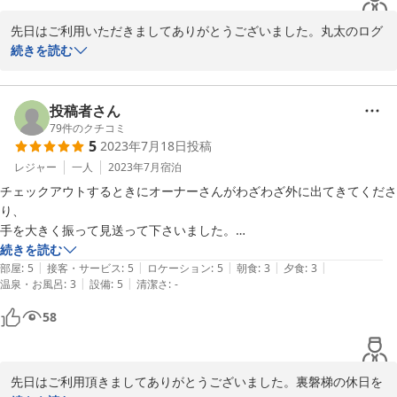
果実酒も飲んでみました!強いですがまろやか〜〜で美味しかったです
先日はご利用いただきましてありがとうございました。丸太のログ
＾＾

ではありませんが、角ログ校倉作りで作られております。冬になっ
続きを読む
娘といい気分で酔っ払いましたー、オーナー夫婦もとても気さくで優し
て暖房を焚くと、木の香りが広がるんですよ。

いし、過ごしやすかったです。

お食事や果実酒を気に入っていただけて嬉しいです。焼酎ベースで
投稿者さん
お部屋の中に小さくてもよいから鏡があればいいなぁ〜と思いました＾
余計なものは一切入れないので、身体にも優しいお酒です。ぜひご
79
件のクチコミ
＾また来ますね!＾＾
5
2023年7月18日
投稿
自宅でも作ってみてくださいね。3か月位で果実を取り出すのがコ
ツですよ。

レジャー
一人
2023年7月
宿泊
鏡の件、確かにそうですね。お部屋の雰囲気に合ったものを探して
チェックアウトするときにオーナーさんがわざわざ外に出てきてくださ
みたいと思います。ご意見ありがとうございました。

り、

手を大きく振って見送って下さいました。

お天気は残念でしたが、素敵な娘さんと楽しいご旅行になって良か
東京から一人で来た私にとって

続きを読む
ったですね。寒暖差のある毎日ですから、お身体ご自愛くださいま
|
|
|
|
|
会津の方の温かさは励みとなりました。

部屋
:
5
接客・サービス
:
5
ロケーション
:
5
朝食
:
3
夕食
:
3
せ。

|
|
温泉・お風呂
:
3
設備
:
5
清潔さ
:
-
ありがとうございました。
またお待ちしておりますね。
58
2018-05-12
先日はご利用頂きましてありがとうございました。裏磐梯の休日を