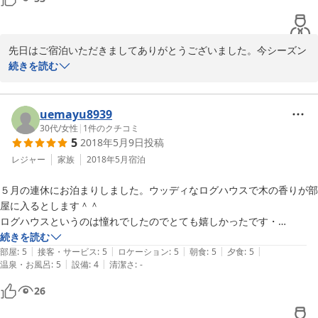
先日はご宿泊いただきましてありがとうございました。今シーズン
は全国的に雪が少ないようですが、裏磐梯も例年の半分以下の積雪
続きを読む
でした。パウダースノウを楽しみにしていらっしゃる皆様には心苦
しく思います。

uemayu8939
接客や食事をご満足いただけて嬉しいです。隣室の音ではご迷惑を
30代
/
女性
|
1
件のクチコミ
5
2018年5月9日
投稿
お掛けして申し訳ありませんでした。貴重なご意見をありがとうご
ざいました。ご家族の皆様にも、どうぞ宜しくお伝えくださいま
レジャー
家族
2018年5月
宿泊
せ。
５月の連休にお泊まりしました。ウッディなログハウスで木の香りが部
2024-03-01
屋に入るとします＾＾

ログハウスというのは憧れでしたのでとても嬉しかったです・

館内はとても清潔で安心感がありました、子供が遊ぶ部屋もあり、知恵
続きを読む
|
|
|
|
|
の輪があったり、

部屋
:
5
接客・サービス
:
5
ロケーション
:
5
朝食
:
5
夕食
:
5
|
|
温泉・お風呂
:
5
設備
:
4
清潔さ
:
-
積木もあったり楽しめました。食事はとてもおいしくて，お腹は大満足
でした＾＾

26
特にステーキを追加注文したのですが、お口の中でお肉がとろける感覚
は初めての経験で、とてもおいしかったです!
