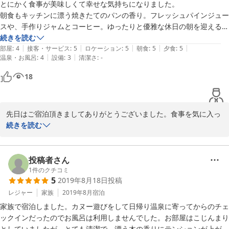
とにかく食事が美味しくて幸せな気持ちになりました。

朝食もキッチンに漂う焼きたてのパンの香り。フレッシュパインジュー
スや、手作りジャムとコーヒー。ゆったりと優雅な休日の朝を迎えるこ
とができました。

続きを読む
|
|
|
|
|
部屋
:
4
接客・サービス
:
5
ロケーション
:
5
朝食
:
5
夕食
:
5
|
|
温泉・お風呂
:
4
設備
:
3
清潔さ
:
-
館内も木のいい香りとオーナーが撮影された裏磐梯の自然の写真に癒さ
れました。

18
子どもたちの飲み物などを冷やしたかったので、部屋に冷蔵庫があれば
言うことなしでした。

先日はご宿泊頂きましてありがとうございました。食事を気に入っ
また宿泊したい思います。ありがとうございました。
て頂き嬉しく思います。夕食はコース料理になっていますので、小
続きを読む
学生低学年のお子様には多めの分量になりましたでしょうか。

お飲み物や保冷剤などは、お預かりして冷やしておくことが可能で
投稿者さん
したが、お伝えすることができず申し訳ありませんでした。

1
件のクチコミ
5
2019年8月18日
投稿
写真撮影にも興味があるご様子でしたね。裏磐梯には撮影スポット
レジャー
家族
2019年8月
宿泊
がたくさんありますので、ぜひベストショットを撮りに来てくださ
家族で宿泊しました。カヌー遊びをして日帰り温泉に寄ってからのチェ
い。ご相談にも乗りますよ。またお待ちしていますね。ご家族の皆
ックインだったのでお風呂は利用しませんでした。お部屋はこじんまり
様にも宜しくお伝えくださいませ。
としていましたが、とても清潔で、漂う木の香りにテンションが上がり