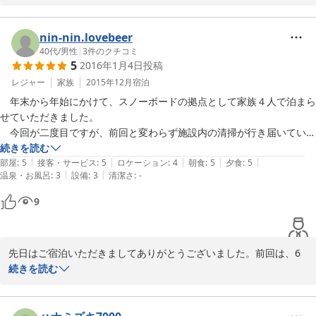
ています。樽ではなく大きなガラス瓶で醸造する珍しいワインで
す。今回のは「ルナロッサ」という品種の赤ワインでした。日本酒
は喜多方の地酒をお出ししています。今度はぜひお試しください
nin-nin.lovebeer
ね。長居も全然OKですよ。

40代
/
男性
|
3
件のクチコミ
5
2016年1月4日
投稿
今年は雪が少なくて、スキーシーズンも早めに終わってしまいそう
レジャー
家族
2015年12月
宿泊
で残念です。暖かい床暖房でお待ちしていますので、また機会があ
　年末から年始にかけて、スノーボードの拠点として家族４人で泊まら
りましたら、遊びにいらしてください。心よりお待ちしています。
せていただきました。

　今回が二度目ですが、前回と変わらず施設内の清掃が行き届いてい
2016-03-28
て、清潔でした。ログハウスのはハイジの家のようで何度でも泊まりた
続きを読む
|
|
|
|
|
くなる温もりのある室内で気持ち良く泊まれました。また、床暖房で部
部屋
:
5
接客・サービス
:
5
ロケーション
:
4
朝食
:
5
夕食
:
5
|
|
温泉・お風呂
:
3
設備
:
3
清潔さ
:
-
屋全体が暖まるので、エアコンと違い乾燥しないので良かったです。

　お風呂は家で入るお風呂と変わりありませんが、24時間入れるの
9
と、二つあるので、混雑して待つことはありませんでした。

　食事も魚と肉が出てきて、美味しくてボリューム満点でした。

　また、是非宿泊したい宿です。
先日はご宿泊いただきましてありがとうございました。前回は、6
年前の丁度同じ日のお泊まりでしたね。お子様たちも随分大きくな
続きを読む
られ、以前とはまた違った形のご旅行になったのではないでしょう
か。雪不足で心配していましたが、いらした時には何とか間に合っ
てホッとしました。ご家族で同じスポーツ楽しめるのは本当に素敵