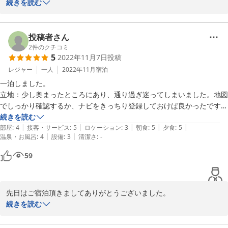
満喫できましたか？少しお仕事をお持ちになられたようですが、ゆ
続きを読む
っくりと過ごして頂けたなら嬉しく思います。ワーケーション仕様
にデスクセットやケーブルなどの貸し出しもしております。

投稿者さん
会津は緑深い自然を楽しめる上に歴史探訪もできる場所…もちろん
2
件のクチコミ
5
2022年11月7日
投稿
人の心も温かい土地柄です。また機会がありましたら、ぜひ遊びに
いらしてくださいね。心よりお待ちしています。
レジャー
一人
2022年11月
宿泊
一泊しました。

2023-07-19
立地：少し奥まったところにあり、通り過ぎ迷ってしまいました。地図
でしっかり確認するか、ナビをきっちり登録しておけば良かったです。
車じゃないと行けないと思います。

続きを読む
|
|
|
|
|
部屋：ちいさくてかわいいお部屋です。防音ばっちりで静かすぎるのか
部屋
:
4
接客・サービス
:
5
ロケーション
:
3
朝食
:
5
夕食
:
5
|
|
温泉・お風呂
:
4
設備
:
3
清潔さ
:
-
苦手なので、周囲の音が聞こえる点も良かったです。

ご飯：丁寧でやさしい味がしました。とてもおいしかったです！私はお
59
酒が飲めなく試せませんでしたが、果実酒もいろいろあったようです。
時間的に朝食をいただけなかったのが残念です。

風呂：タイルがかわいい！深めのお風呂のほうに入りました。ゆっくり
先日はご宿泊頂きましてありがとうございました。

温まれました。

早朝のご出発でしたので、お見送りできず申し訳ありませんでし
続きを読む
アメニティ：ペンションなので普通かなと感じました。共用の洗面所に
た。いらっしゃる時迷ってしまわれたのですね。ごめんなさい。国
ドライヤーが置いてあり、助かりました。

立公園内ということで看板はできるだけ少なく設置されているせい