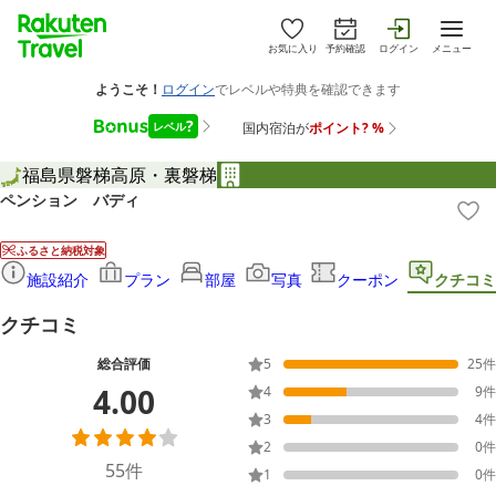
お気に入り
予約確認
ログイン
メニュー
福島県
磐梯高原・裏磐梯
ペンション バディ
ふるさと納税対象
施設紹介
プラン
部屋
写真
クーポン
クチコミ
クチコミ
総合評価
5
25
件
4.00
4
9
件
3
4
件
2
0
件
55
件
1
0
件