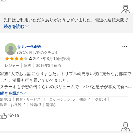
た。

大晦日でしたから、年越しそばをふるまっていただき、長男はしっかり
先日はご利用いただきありがとうございました。雪道の運転大変で
したね。

続きを読む
今シーズンはなかなか雪が降らずハラハラしましたが、年末にやっ
と形になってほっとした次第です。滞在期間、お天気はピーカンと
サルー3465
はいきませんでしたが、雪質はまずまずでしたので、グランデコも
30代
/
女性
|
7
件のクチコミ
4
2017年8月16日
投稿
楽しめたことでしょう。

レジャー
家族
2017年8月
宿泊
夕食や年越しそばも喜んで頂けたようで、嬉しく思います。床暖房
家族4人でお世話になりました。トリプル幼児添い寝に充分なお部屋で
でお部屋が暖かいので冷たいお蕎麦にしております。紅白歌合戦の
した。清掃も行き届いていてました。

最中なので心苦しいのですが、年越し時間にこだわってこれからも
ステーキも予想の倍くらいのボリュームで、パパと息子が喜んで食べて
続けていけたらと思っています。

ました。

続きを読む
|
|
|
|
|
娘の食事もいろいろ配慮していただいて、ありがとうございました。

部屋
:
3
接客・サービス
:
4
ロケーション
:
5
朝食
:
4
夕食
:
4
またぜひ滑りにいらしてくださいね。心よりお待ちしています。

|
|
温泉・お風呂
:
2
設備
:
3
清潔さ
:
-
10
2019-01-12