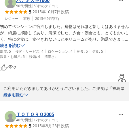
ハナミズキ7000
なことですね。館内の整備やお料理も、また気に入っていただける
50代
/
男性
|
53
件のクチコミ
5
2015年10月7日
投稿
よう日々精進していきたいと思っております。またぜひ遊びにいら
してください。心よりお待ちしています。皆様にも宜しくお伝えく
レジャー
家族
2015年9月
宿泊
ださいませ。
初めてペンションに宿泊しました。建物はそれほど新しくはありません
が、綺麗に掃除してあり、清潔でした。夕食・朝食とも、とてもおいし
2016-01-15
く、特に夕食は、食べきれないほどボリュームがあり、満足できましし
た。また、オーナー様丁寧な見送りありがとうございました。機会が有
続きを読む
|
|
|
|
|
部屋
:
5
接客・サービス
:
4
ロケーション
:
4
朝食
:
5
夕食
:
5
|
|
温泉・お風呂
:
5
設備
:
4
清潔さ
:
-
7
ご利用いただきましてありがとうございました。ご夕食は「福島県
産黒毛和牛２５０ｇステーキプラン」でしたね。皆様ご想像以上の
続きを読む
大きさに驚かれます。ミディアムレアーでお出ししているのです
が、喜んでいただけて良かったです。ご家族での旅行、とても楽し
そうでしたね。お見送りする方も嬉しくなります。また、ぜひぜひ
ＴＯＴＯＲＯ2005
遊びにいらしてくださいね。心よりお待ちしています！
40代
/
男性
|
12
件のクチコミ
5
2015年8月23日
投稿
2015-11-03