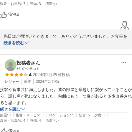
|
|
温泉・お風呂
:
3
設備
:
3
清潔さ
:
-
54
先日はご宿泊いただきまして、ありがとうございました。お食事を
気に入って頂けて嬉しいです。まだ寒い日もありますが、春はもう
続きを読む
すぐそこまで来ていますね。また機会がありましたら、滑りにいら
してくださいね。お待ちしています。
投稿者さん
2024-03-25
3
件のクチコミ
4
2024年2月29日
投稿
レジャー
家族
2024年2月
宿泊
接客や食事共に満足しました。隣の部屋と扉越しに繋がっていることか
ら、話し声が気になりました。内側にもう一つ扉があると多少改善され
ると思います。
続きを読む
|
|
|
|
|
部屋
:
2
接客・サービス
:
5
ロケーション
:
5
朝食
:
5
夕食
:
5
|
|
温泉・お風呂
:
4
設備
:
4
清潔さ
:
-
53