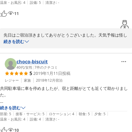
|
|
温泉・お風呂
:
4
設備
:
5
清潔さ
:
-
11
先日はご宿泊頂きましてありがとうございました。天気予報は怪し
い感じでしたが、カヌーの時間帯は晴れ間も出て本当に良かったで
続きを読む
すね。ペンション村周辺は、裏磐梯の中でも年間を通じて静かなエ
リアです。散策したり遊歩道を探検するのもお勧めですよ。普段は
遠く離れたお友達通しが、年に１回は集まってご旅行されるとのこ
choco-biscuit
と、素敵です。またぜひ３人でお出かけくださいませ。心よりお待
40代
/
女性
|
7
件のクチコミ
5
2019年1月11日
投稿
ちしています！
レジャー
家族
2018年12月
宿泊
2019-07-16
共同駐車場に車を停めましたが、宿と距離がとても近くて助かりまし
た。

大晦日と元旦におせわになりました。

続きを読む
|
|
|
|
|
部屋は小さかったですけど、温かく清潔で快適でした。

部屋
:
5
接客・サービス
:
5
ロケーション
:
4
朝食
:
5
夕食
:
5
|
|
温泉・お風呂
:
4
設備
:
4
清潔さ
:
-
晩御飯のスープもメインデッシュもデザートも美味しくいただきまし
10