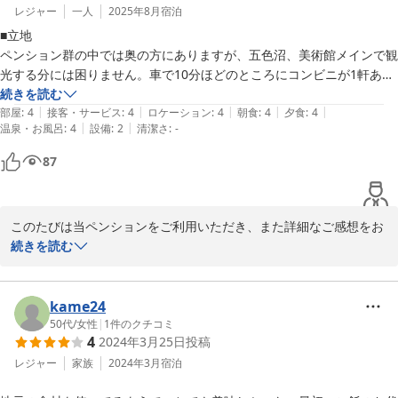
レジャー
一人
2025年8月
宿泊
■立地

ペンション群の中では奥の方にありますが、五色沼、美術館メインで観
光する分には困りません。車で10分ほどのところにコンビニが1軒あり
ます。

続きを読む
|
|
|
|
|
部屋
:
4
接客・サービス
:
4
ロケーション
:
4
朝食
:
4
夕食
:
4
|
|
温泉・お風呂
:
4
設備
:
2
清潔さ
:
-
■お部屋

ベッドはスリムなので、体格のいい方は狭いと感じるかもしれません。

87
エアコンの効きもよく、小窓から見える景色も綺麗でした。

■お食事

このたびは当ペンションをご利用いただき、また詳細なご感想をお
お魚、お肉どちらも出てきます。量も充分ですし、食後にはチーズケー
寄せくださりありがとうございます。五色沼や美術館観光の拠点と
続きを読む
キとカモミールティーが出ました。チーズケーキとカモミールティーの
してお役立ていただけたこと、またお部屋やお食事を楽しんでいた
ペアリングがこんなに合うなんて、今回の旅行で得られた一番の情報で
だけたことを嬉しく拝見いたしました。チーズケーキは私の好みで
す。

恐縮ですが、甘さ控えめにお作りしています。ハーブティーは日替
kame24
ただ、お料理の説明は欲しいです。自分が頼んだものが出てくる訳では
わりなのでお口に合って良かったです。

50代
/
女性
|
1
件のクチコミ
なくコースなので、何がどこまで出てくるんだろう、これなんだろう…
4
2024年3月25日
投稿
お料理のご説明や設備につきましていただいたお声は、今後の改善
になってしまいます。

の参考にさせていただきますね。これからも皆さまに心地よいご滞
レジャー
家族
2024年3月
宿泊
在をお届けできるよう努めてまいりますので、またのお越しを心よ
■設備
