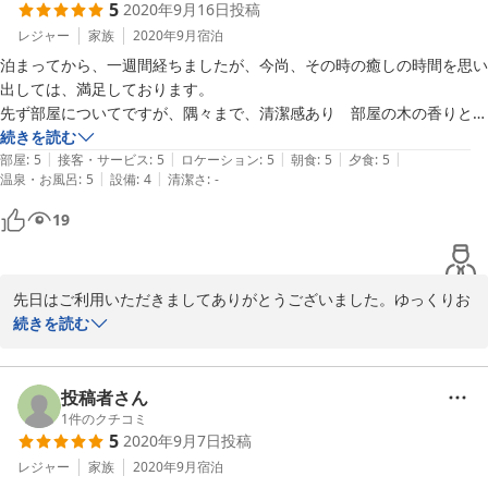
5
2020年9月16日
投稿
うございました。

レジャー
家族
2020年9月
宿泊
お子様たちはとても仲良しさんでしたね。食事中も楽しく過ごされ
泊まってから、一週間経ちましたが、今尚、その時の癒しの時間を思い
ていたご様子、微笑ましく拝見していました。機会がありました
出しては、満足しております。

ら、またぜひ遊びにいらしてくださいね。お待ちしております。奥
先ず部屋についてですが、隅々まで、清潔感あり　部屋の木の香りと相
様にもどうぞ宜しくお伝えくださいませ。
俟って　ゆったりと寛ぐことが出来ました。

続きを読む
|
|
|
|
|
食事は、魚と肉のメインで、ボリュームもあり、味付けも自分の好みで
部屋
:
5
接客・サービス
:
5
ロケーション
:
5
朝食
:
5
夕食
:
5
2021-10-20
|
|
温泉・お風呂
:
5
設備
:
4
清潔さ
:
-
大満足でした。

お風呂・・・　深めの浴槽で　ゆっくりとバスタイムを満喫できまし
19
た。

機会があればまた宜しくお願い致します。

先日はご利用いただきましてありがとうございました。ゆっくりお
ありがとうございました。
寛ぎいただけたとのこと、本当に嬉しいお言葉です。寒くなり暖房
続きを読む
をしますと木の香りがさらに引き立つところが、ログの良さです。

私の知らない、湖での新しい遊びを伺って、びっくりしました。道
理でいいお色に日焼けされていらっしゃいましたものね。また、ぜ
投稿者さん
ひ遊びにいらしてくださいませ。お待ちしております！
1
件のクチコミ
5
2020年9月7日
投稿
2020-09-18
レジャー
家族
2020年9月
宿泊