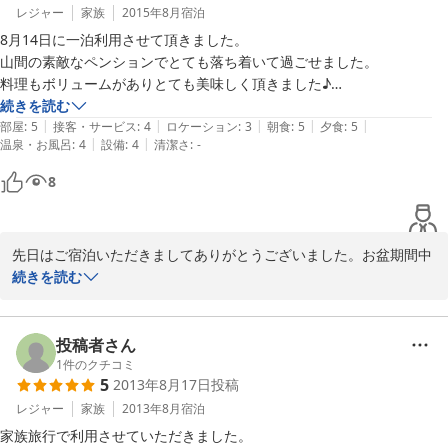
レジャー
家族
2015年8月
宿泊
8月14日に一泊利用させて頂きました。

山間の素敵なペンションでとても落ち着いて過ごせました。

料理もボリュームがありとても美味しく頂きました♪

お風呂は家族風呂みんなで入りました。

続きを読む
|
|
|
|
|
食事後のグラスアート子供たちも真剣にオーナーの説明を聞き楽しい体
部屋
:
5
接客・サービス
:
4
ロケーション
:
3
朝食
:
5
夕食
:
5
|
|
温泉・お風呂
:
4
設備
:
4
清潔さ
:
-
験をさせて頂きました♪♪

オーナー夫婦の対応も良くまた行きたくなるお勧めのペンションです。

8
帰りに傘を忘れちゃいました。

また行きますので取り置きでお願いします。m(__)m
先日はご宿泊いただきましてありがとうございました。お盆期間中
で館内も込み合っておりましたので、ご不便をおかけしませんでし
続きを読む
たでしょうか。グラスアート体験では素敵な作品が仕上がりました
ね。ルーターの扱いは結構難しいのですが、慣れてくるとハマって
楽しくなっちゃいます。皆様の旅の思い出となれば嬉しいです。

投稿者さん
お忘れ物はミッキーの赤い傘ですね。大事にお預かりしておきます
1
件のクチコミ
5
2013年8月17日
投稿
ので、ぜひまた遊びにいらしてください。心よりお待ちしていま
す。急に気温が下がってきましたので、体調を崩されませんよう
レジャー
家族
2013年8月
宿泊
に！ご家族の皆様にも宜しくお伝えくださいませ。
家族旅行で利用させていただきました。
