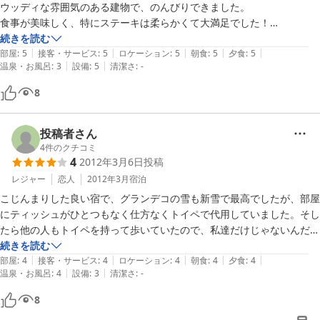
ウッディな雰囲気のある建物で、のんびりできました。

2015-08-29
食事が美味しく、特にステーキは柔らかくて大満足でした！

量もたっぷりあり、子供たちが食べきれず申し訳なかったです。

続きを読む
|
|
|
|
|
周辺の観光地の情報を細かく教えてくだり、ご主人の心遣いがありがた
部屋
:
5
接客・サービス
:
5
ロケーション
:
5
朝食
:
5
夕食
:
5
|
|
温泉・お風呂
:
3
設備
:
5
清潔さ
:
-
かったです。

ただひとつ、お風呂のシャワーの水量が少なく、使いにくさがありまし
8
た。ペンションだと仕方ないのでしょうか？部屋もお風呂もきちんとお
掃除されて、居心地が良かったので、そこだけ残念です。

長男ができなかったグラスアートをやりに、またぜひ利用させていただ
投稿者さん
4
件のクチコミ
4
2012年3月6日
投稿
レジャー
恋人
2012年3月
宿泊
こじんまりした良い宿で、グランデコの雪も新雪で最高でしたが、部屋
にティッシュがひとつもなく仕方なくトイペで代用していました。そし
たら他の人もトイペを持って歩いていたので、私達だけじゃないんだと
思いました。ティッシュって何気に必要なんですよね。でもたかがティ
続きを読む
|
|
|
|
|
ッシュなのでいいにくいし、そのへんの気配りがちょっと残念でした。
部屋
:
4
接客・サービス
:
4
ロケーション
:
4
朝食
:
4
夕食
:
4
|
|
温泉・お風呂
:
4
設備
:
3
清潔さ
:
-
8