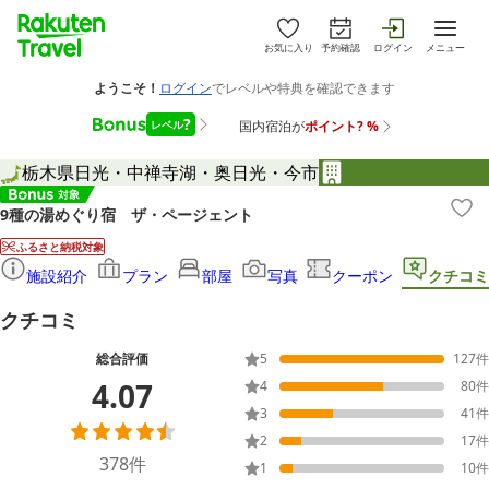
お気に入り
予約確認
ログイン
メニュー
栃木県
日光・中禅寺湖・奥日光・今市
9種の湯めぐり宿 ザ・ページェント
ふるさと納税対象
施設紹介
プラン
部屋
写真
クーポン
クチコミ
クチコミ
総合評価
5
127
件
4.07
4
80
件
3
41
件
2
17
件
378
件
1
10
件