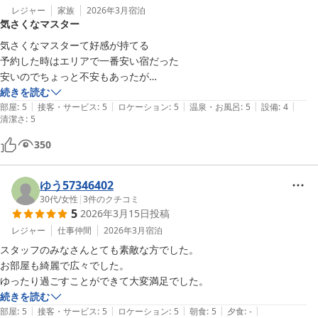
レジャー
家族
2026年3月
宿泊
気さくなマスター
気さくなマスターて好感が持てる

予約した時はエリアで一番安い宿だった

安いのでちょっと不安もあったが

部屋は綺麗だし、貸切で風呂も入れるので

続きを読む
|
|
|
|
|
部屋
:
5
接客・サービス
:
5
ロケーション
:
5
温泉・お風呂
:
5
設備
:
4
清潔さ
:
5
350
ゆう57346402
30代
/
女性
|
3
件のクチコミ
5
2026年3月15日
投稿
レジャー
仕事仲間
2026年3月
宿泊
スタッフのみなさんとても素敵な方でした。

お部屋も綺麗で広々でした。

ゆったり過ごすことができて大変満足でした。
続きを読む
|
|
|
|
|
部屋
:
5
接客・サービス
:
5
ロケーション
:
5
朝食
:
5
夕食
:
-