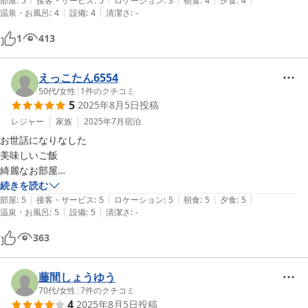
適に利用できました。朝は野生の猿も見れました。

部屋
:
5
接客・サービス
:
5
ロケーション
:
3
朝食
:
4
夕食
:
4
|
|
温泉・お風呂
:
4
設備
:
4
清潔さ
:
-
夕食は、早食いの私たちにもペースを合わせて配膳してくださり、あり
がたかったです。期待していたブランド牛は厚みがある分少しかたく感
1
413
じましたが、味付けはどれも美味しかったです。

宿内には売店がなく、周辺にコンビニ等もないので、来館前に必要なも
のは購入してくる必要があります。

えっこたん6554
部屋に移動するまでに喫煙スペースを通らないと行けないのが、タイミ
50代
/
女性
|
1
件のクチコミ
5
2025年8月5日
投稿
ングによっては苦痛でしたが、建物の構造上仕方ないのかな、、。

スタッフの方は、みなさん優しく、親切でした。お世話になりました。
レジャー
家族
2025年7月
宿泊
お世話になりなした

美味しいご飯

綺麗なお部屋

親切なオーナーさん

続きを読む
|
|
|
|
|
日光へ行く際は又お邪魔します

部屋
:
5
接客・サービス
:
5
ロケーション
:
5
朝食
:
5
夕食
:
5
|
|
温泉・お風呂
:
5
設備
:
5
清潔さ
:
-
話好きな母にお付き合いして頂いて

ありがとうございました

363
親子の久しぶりの旅行

楽しい旅行になりました

藤間しょうゆう
70代
/
女性
|
7
件のクチコミ
4
2025年8月5日
投稿