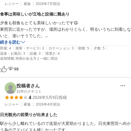
レジャー
家族
2026年7月
宿泊
食事は美味しいが立地と設備に難あり
夕食も朝食もとても美味しいかったです😋

東照宮に近かったですが、場所はわかりぐらく、明るいうちに到着しな
いと、迷いそうでした。

あと、段差が多く足が悪い方にはお勧め出来ません。

続きを読む
|
|
|
|
|
あと、部屋は広く、綺麗でしたが、外湯は行きづらく、あまり綺麗でな
部屋
:
4
接客・サービス
:
3
ロケーション
:
3
朝食
:
5
夕食
:
5
|
|
温泉・お風呂
:
3
設備
:
3
清潔さ
:
4
く、残念でした😢
追加情報
:
持病がある方と一緒に宿泊
98
投稿者さん
32
件のクチコミ
4
2026年5月9日
投稿
レジャー
家族
2026年4月
宿泊
日光観光の前乗りが出来ました
駅から少し離れているので送迎が大変助かりました。日光東照宮へ向か
う為のアドバイスも嬉しかったです。
