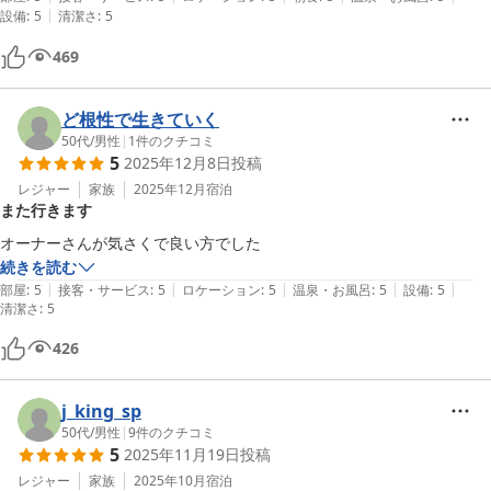
|
設備
:
5
清潔さ
:
5
469
ど根性で生きていく
50代
/
男性
|
1
件のクチコミ
5
2025年12月8日
投稿
レジャー
家族
2025年12月
宿泊
また行きます
続きを読む
|
|
|
|
|
部屋
:
5
接客・サービス
:
5
ロケーション
:
5
温泉・お風呂
:
5
設備
:
5
清潔さ
:
5
426
j_king_sp
50代
/
男性
|
9
件のクチコミ
5
2025年11月19日
投稿
レジャー
家族
2025年10月
宿泊