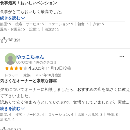
食事最高！おいしいペンション
食事がとてもおいしく最高でした。
続きを読む
|
|
|
|
|
部屋
:
5
接客・サービス
:
5
ロケーション
:
5
朝食
:
5
夕食
:
5
|
|
温泉・お風呂
:
5
設備
:
5
清潔さ
:
5
391
ゆっこちゃん
60代
/
女性
|
1
件のクチコミ
4
2025年11月13日
投稿
レジャー
家族
2025年10月
宿泊
気さくなオーナーと素敵な部屋
夕食についてオーナーに相談しましたら、おすすめの店を気さくに教え
て下さいました。

訳ありで安く泊まろうとしていたので、覚悟？していましたが、素敵な
部屋で嬉しかったです。
続きを読む
|
|
|
|
|
部屋
:
4
接客・サービス
:
4
ロケーション
:
4
温泉・お風呂
:
3
設備
:
3
清潔さ
:
4
347