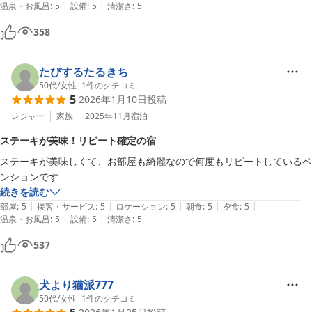
|
|
温泉・お風呂
:
5
設備
:
5
清潔さ
:
5
358
たびするたるきち
50代
/
女性
|
1
件のクチコミ
5
2026年1月10日
投稿
レジャー
家族
2025年11月
宿泊
ステーキが美味！リピート確定の宿
ステーキが美味しくて、お部屋も綺麗なので何度もリピートしているペ
ンションです
続きを読む
|
|
|
|
|
部屋
:
5
接客・サービス
:
5
ロケーション
:
5
朝食
:
5
夕食
:
5
|
|
温泉・お風呂
:
5
設備
:
5
清潔さ
:
5
537
犬より猫派777
50代
/
女性
|
1
件のクチコミ