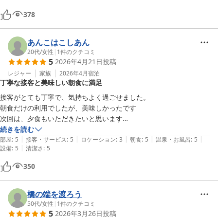
378
あんこはこしあん
20代
/
女性
|
1
件のクチコミ
5
2026年4月21日
投稿
レジャー
家族
2026年4月
宿泊
丁寧な接客と美味しい朝食に満足
接客がとても丁寧で、気持ちよく過ごせました。 

朝食だけの利用でしたが、美味しかったです

次回は、夕食もいただきたいと思います

チェックアウト時、オーナーさんにいろいろと 

続きを読む
|
|
|
|
|
日光の観光情報を教えてもいました
部屋
:
5
接客・サービス
:
5
ロケーション
:
3
朝食
:
5
温泉・お風呂
:
5
|
設備
:
5
清潔さ
:
5
350
橋の端を渡ろう
50代
/
女性
|
1
件のクチコミ
5
2026年3月26日
投稿