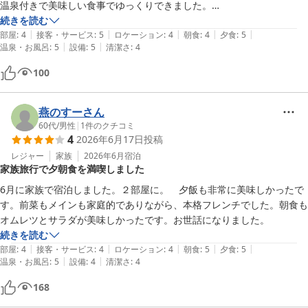
温泉付きで美味しい食事でゆっくりできました。

ありがとうございました。

続きを読む
|
|
|
|
|
部屋
:
4
接客・サービス
:
5
ロケーション
:
4
朝食
:
4
夕食
:
5
|
|
温泉・お風呂
:
5
設備
:
5
清潔さ
:
4
100
燕のすーさん
60代
/
男性
|
1
件のクチコミ
4
2026年6月17日
投稿
レジャー
家族
2026年6月
宿泊
家族旅行で夕朝食を満喫しました
6月に家族で宿泊しました。２部屋に。　夕飯も非常に美味しかったで
す。前菜もメインも家庭的でありながら、本格フレンチでした。朝食も
オムレツとサラダが美味しかったです。お世話になりました。
続きを読む
|
|
|
|
|
部屋
:
4
接客・サービス
:
4
ロケーション
:
4
朝食
:
5
夕食
:
5
|
|
温泉・お風呂
:
5
設備
:
4
清潔さ
:
4
168