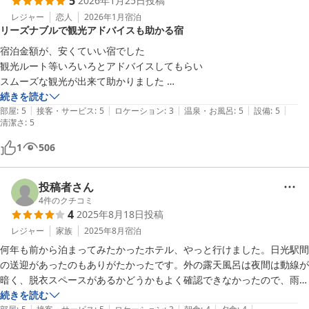
5
2026年1月25日
投稿
レジャー
恋人
2026年1月
宿泊
リーズナブルで観光アドバイスも助かる宿
宿泊金額が、安くていい宿でした 

観光ルート等いろいろとアドバイスしてもらい 

スムーズな観光が出来て助かりました 

食事無しのプランだったので食事の評価は、

続きを読む
|
|
|
|
|
できませんが、チェックインした時

部屋
:
5
接客・サービス
:
5
ロケーション
:
3
温泉・お風呂
:
5
設備
:
5
清潔さ
:
5
ちょうど食事時で、良い香りフロントまで

ただよっていて、食事付ければよかったと 

1
506
ちょっと反省、次回食事付きて行きたいと思います
投稿者さん
4
件のクチコミ
4
2025年8月18日
投稿
レジャー
家族
2025年8月
宿泊
何年も前から泊まってみたかったホテル、やっと行けました。日光駅間
の送迎があったのもありがたかったです。外の露天風呂は夜間は動線が
暗く、脱衣スペースがあるかどうかもよく確認できなかったので、雨が
降っていたこともあり早々に利用を諦めましたが、部屋の露天風呂は快
続きを読む
|
|
|
|
|