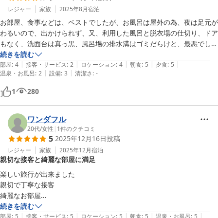
レジャー
家族
2025年8月
宿泊
お部屋、食事などは、ベストでしたが、お風呂は屋外の為、夜は足元が
わるいので、出かけられず、又、利用した風呂と脱衣場の仕切り、ドア
もなく、洗面台は真っ黒、風呂場の排水溝はゴミだらけと、最悪でし
た。

続きを読む
|
|
|
|
|
露天風呂つきの部屋をたのんだのですが、岩ぶろというより、コンクリ
部屋
:
4
接客・サービス
:
2
ロケーション
:
4
朝食
:
5
夕食
:
5
|
|
温泉・お風呂
:
2
設備
:
3
清潔さ
:
-
1
280
ワンダフル
20代
/
女性
|
1
件のクチコミ
5
2025年12月16日
投稿
レジャー
家族
2025年12月
宿泊
親切な接客と綺麗な部屋に満足
楽しい旅行が出来ました  

親切で丁寧な接客 

綺麗なお部屋

今回は朝食付きのプランでしたが 

続きを読む
|
|
|
|
|
部屋
:
5
接客・サービス
:
5
ロケーション
:
5
朝食
:
5
温泉・お風呂
:
5