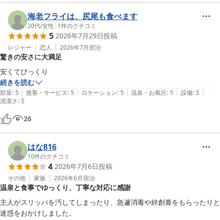
海老フライは、尻尾も食べます
20代
/
女性
|
1
件のクチコミ
5
2026年7月29日
投稿
レジャー
恋人
2026年7月
宿泊
驚きの安さに大満足
安くてびっくり
続きを読む
|
|
|
|
|
部屋
:
5
接客・サービス
:
5
ロケーション
:
5
温泉・お風呂
:
5
設備
:
5
清潔さ
:
5
26
はな816
10
件のクチコミ
4
2026年7月6日
投稿
その他
家族
2026年6月
宿泊
温泉と食事でゆっくり、丁寧な対応に感謝
主人がスリッパを汚してしまったり、急遽消毒や絆創膏をもらったりと
迷惑をおかけしました。
