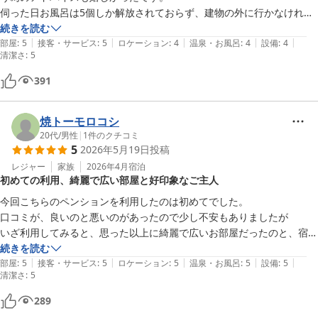
伺った日お風呂は5個しか解放されておらず、建物の外に行かなければ
ならない事と夜は23時（確か）と、朝は入れないのが残念でした。外
続きを読む
|
|
|
|
|
に行くのは少々怖いのと、お風呂が開けっぱなしで何かに刺されたのも
部屋
:
5
接客・サービス
:
5
ロケーション
:
4
温泉・お風呂
:
4
設備
:
4
清潔さ
:
5
あり虫の侵入が気になりました。

近くに外食する所や買える場所は無く、食事付きにされるか持ち込まれ
391
るかになると思います。

私が事前に気付かず失敗したので、部屋に浴衣的なものはありませんの
焼トーモロコシ
で必要な方は持って来られることをお勧めします。

20代
/
男性
|
1
件のクチコミ
電子レンジを置いてくださっていて、蛇口からのお水は飲料可能で美味
5
2026年5月19日
投稿
しかったです。

レジャー
家族
2026年4月
宿泊
部屋は広くお風呂もあります。貸切風呂は予約も無いので、時間に縛ら
初めての利用、綺麗で広い部屋と好印象なご主人
れずゆっくり出来ると思います。

次伺う時は食事してみたいです。
今回こちらのペンションを利用したのは初めてでした。

口コミが、良いのと悪いのがあったので少し不安もありましたが

いざ利用してみると、思った以上に綺麗で広いお部屋だったのと、宿の
ご主人が好印象でした

続きを読む
|
|
|
|
|
日光に行く際は、また絶対利用させていただこうと思います。
部屋
:
5
接客・サービス
:
5
ロケーション
:
5
温泉・お風呂
:
5
設備
:
5
清潔さ
:
5
289