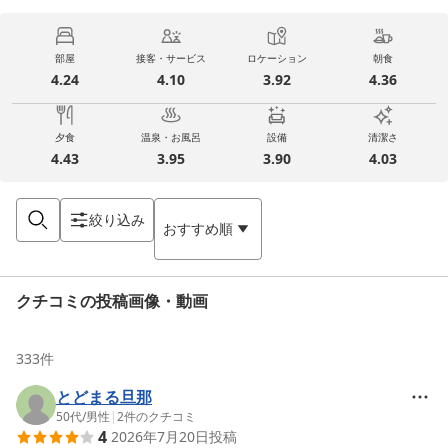
部屋
接客・サービス
ロケーション
朝食
4.24
4.10
3.92
4.36
夕食
温泉・お風呂
設備
清潔さ
4.43
3.95
3.90
4.03
絞り込み
おすすめ順
クチコミの投稿画像・動画
333
件
とどまる旦那
50代
/
男性
|
2
件のクチコミ
4
2026年7月20日
投稿