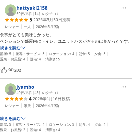
hattyaki2158
60代
/
男性
|
14
件のクチコミ
5
2026年5月30日
投稿
レジャー
一人
2026年5月
宿泊
食事がとても美味しかった。

ペンションで部屋内にトイレ、ユニットバスがおるのは良かったです。
続きを読む
|
|
|
|
|
部屋
:
5
接客・サービス
:
5
ロケーション
:
4
朝食
:
5
夕食
:
5
|
|
温泉・お風呂
:
4
設備
:
4
清潔さ
:
5
202
jyambo
40代
/
男性
|
48
件のクチコミ
4
2026年4月16日
投稿
レジャー
家族
2026年4月
宿泊
続きを読む
|
|
|
|
|
部屋
:
5
接客・サービス
:
4
ロケーション
:
5
朝食
:
4
夕食
:
4
|
|
温泉・お風呂
:
3
設備
:
4
清潔さ
:
4