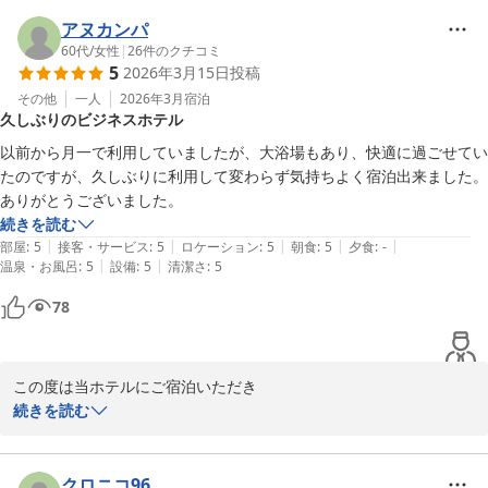
すので、そこをお褒めいただけたことは大変嬉しく存じます。

また当ホテルは恵那市内の中でも飲食店や食品スーパーの多い所で
アヌカンパ
すので、続けてお泊りいただく場合でも飽きずに楽しめると、お客
60代
/
女性
|
26
件のクチコミ
5
2026年3月15日
投稿
様からお話しいただいております。

ぜひまたこちらにいらっしゃる際には、当ホテルをご利用いただけ
その他
一人
2026年3月
宿泊
久しぶりのビジネスホテル
ますよう、お願い申し上げます。

お忙しい中、貴重なご意見を賜り、ありがとうございました。

以前から月一で利用していましたが、大浴場もあり、快適に過ごせてい
ホテルルートイン恵那

たのですが、久しぶりに利用して変わらず気持ちよく宿泊出来ました。

フロント　藤田
ありがとうございました。
続きを読む
ホテルルートイン恵那
|
|
|
|
|
部屋
:
5
接客・サービス
:
5
ロケーション
:
5
朝食
:
5
夕食
:
-
2026-05-07
|
|
温泉・お風呂
:
5
設備
:
5
清潔さ
:
5
78
この度は当ホテルにご宿泊いただき

誠にありがとうございます。

続きを読む
また近くにお越しの際はいつもご利用いただき、大変嬉しく存じま
す。

お褒めのお言葉大変嬉しく拝読させていただきました。

クロニコ96