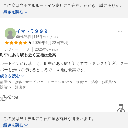
2026-07-12
この度は当ホテルルートイン恵那にご宿泊いただき、誠にありがと
うざいます。

続きを読む
また、当ホテルのスタッフの対応につきましてお褒めのお言葉をい
ただき、

重ねて御礼申し上げます。

イマトラ９９９
当ホテルでは、フロント・レストラン・客室清掃の全スタッフが心
60代
/
男性
|
116
件のクチコミ
5
2026年6月22日
投稿
を込めまして、お客様が快適にお過ごしいただけるように励んでお
ります。「親切・優しい」などとおっしゃっていただけたら、なお
レジャー
一人
2026年6月
宿泊
町中にあり駅も近く立地は最高
一層がんばれます。

ぜひまた、恵那市観光などでお寄りの際には当ホテルをご利用いた
ルートインには珍しく、町中にあり駅も近くてファミレスも近所。スー
だけましたら幸いです。

パーも歩いて行けるところで、立地は最高です。
お忙しい中、貴重なご意見を賜りありがとうございました。

続きを読む
ホテルルートイン恵那

|
|
|
|
|
部屋
:
5
接客・サービス
:
5
ロケーション
:
5
朝食
:
5
温泉・お風呂
:
5
フロント　藤田
|
設備
:
5
清潔さ
:
5
ホテルルートイン恵那
26
2026-07-07
この度は当ホテルにご宿泊頂き有難う御座います。

ホテルの近隣には、スーパー、コンビニ、飲食店、駅近くには、ス
続きを読む