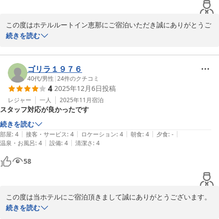
この度はホテルルートイン恵那にご宿泊いただき誠にありがとうご
ざいます。

続きを読む
又お忙しいところ口コミを頂き有難う御座います。大浴場は人工温
泉でとても好評頂いております。

お客様のお言葉は私どもにとって大変嬉しく、報われる思いでござ
ゴリラ１９７６
います。

40代
/
男性
|
24
件のクチコミ
4
2025年12月6日
投稿
今後もサービス向上のため、鋭意努力して参りますので宜しくお願
いいたします。

レジャー
一人
2025年11月
宿泊
スタッフ対応が良かったです
お客様のまたのお越しを心よりお待ち申し上げております。

続きを読む
フロント　伊藤
|
|
|
|
|
部屋
:
4
接客・サービス
:
4
ロケーション
:
4
朝食
:
4
夕食
:
-
|
|
温泉・お風呂
:
4
設備
:
4
清潔さ
:
4
ホテルルートイン恵那
58
2025-12-10
この度は当ホテルにご宿泊頂きまして誠にありがとうございます。

またご多忙の中口コミをお寄せ頂きまして重ねてお礼申し上げま
続きを読む
す。
