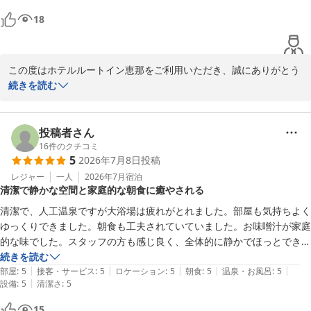
2026-07-29
18
この度はホテルルートイン恵那をご利用いただき、誠にありがとう
ございます。

続きを読む
当ホテルの居心地の良さや大浴場についてお褒めのお言葉をいただ
き、大変嬉しく存じます。日頃の疲れを癒やしていただけたのであ
れば幸いです。

投稿者さん
今後もお客様に快適にお過ごしいただけるよう、サービスの向上に
16
件のクチコミ
5
2026年7月8日
投稿
努めてまいります。

またのお越しをスタッフ一同、心よりお待ちしております。

レジャー
一人
2026年7月
宿泊
清潔で静かな空間と家庭的な朝食に癒やされる
ホテルルートイン恵那　

清潔で、人工温泉ですが大浴場は疲れがとれました。部屋も気持ちよく
フロント　田並
ゆっくりできました。朝食も工夫されていていました。お味噌汁が家庭
的な味でした。スタッフの方も感じ良く、全体的に静かでほっとできま
ホテルルートイン恵那
した。
続きを読む
2026-07-15
|
|
|
|
|
部屋
:
5
接客・サービス
:
5
ロケーション
:
5
朝食
:
5
温泉・お風呂
:
5
|
設備
:
5
清潔さ
:
5
15