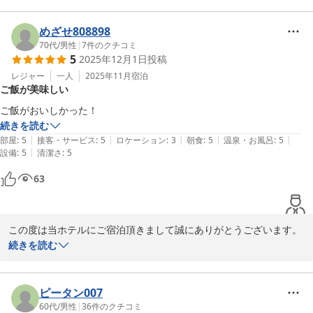
スタッフの対応に嬉しいお言葉を頂きまして誠にありがとうござい
ます。

めざせ808898
スタッフ一同、大きな励みになります、今後もお客様が快適に過ご
70代
/
男性
|
7
件のクチコミ
5
2025年12月1日
投稿
して頂けます様スタッフ一同精進して参ります。

お客様のまたのお越しを心よりお待ち申し上げております。

レジャー
一人
2025年11月
宿泊
ご飯が美味しい
続きを読む
ホテルルートイン恵那
|
|
|
|
|
部屋
:
5
接客・サービス
:
5
ロケーション
:
3
朝食
:
5
温泉・お風呂
:
5
2025-12-10
|
設備
:
5
清潔さ
:
5
63
この度は当ホテルにご宿泊頂きまして誠にありがとうございます。

またご多忙の中口コミをお寄せ頂きまして重ねてお礼申し上げま
続きを読む
す。

朝食が美味しかったと嬉しいお言葉を頂きましてありがとうござい
ます。

ピータン007
レストランスタッフが毎日日替わりでメニューを提供しておりまし
60代
/
男性
|
36
件のクチコミ