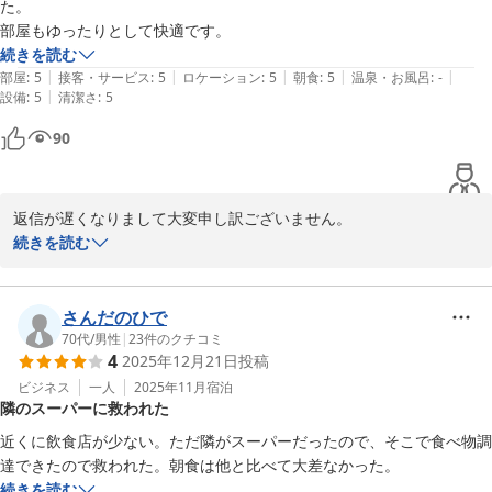
た。

部屋もゆったりとして快適です。
続きを読む
|
|
|
|
|
部屋
:
5
接客・サービス
:
5
ロケーション
:
5
朝食
:
5
温泉・お風呂
:
-
|
設備
:
5
清潔さ
:
5
90
返信が遅くなりまして大変申し訳ございません。

この度は当ホテルルートイン恵那をご利用いただき、また、お褒め
続きを読む
のお言葉もいただきまして、誠にありがとうございます。

これからもみなさまから喜んでいただけるよう、施設設備の充実と
サービス向上に努めて参ります。こちらにいらっしゃるときには、
さんだのひで
ぜひまたご利用くださいませ。

70代
/
男性
|
23
件のクチコミ
4
2025年12月21日
投稿
ホテルルートイン恵那　フロント　藤田
ビジネス
一人
2025年11月
宿泊
ホテルルートイン恵那
隣のスーパーに救われた
2026-02-07
近くに飲食店が少ない。ただ隣がスーパーだったので、そこで食べ物調
達できたので救われた。朝食は他と比べて大差なかった。
続きを読む