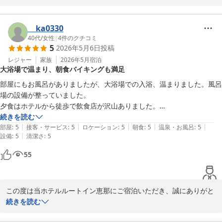
ナック等徒歩で行ける店舗が多く御座います、フロントにて近隣に
地図が御座いますのでご利用いただけます。

お客様のお声を励みにスタッフ一同精進してましります。

ka0330
お客様のまたのご利用を心よりスタッフ一同

40代
/
女性
|
4
件のクチコミ
5
2026年5月6日
投稿
お待ちしております。

ルートイン恵那　伊藤
レジャー
家族
2026年5月
宿泊
大浴場で温まり、朝食バイキングも満足
ホテルルートイン恵那
部屋にもお風呂がありましたが、大浴場での入浴、温まりました。風呂
2026-06-26
場の設備が整っていました。

夕食はホテルから徒歩で飲食店が沢山ありました。

続きを読む
|
|
|
|
|
部屋
:
5
接客・サービス
:
5
ロケーション
:
5
朝食
:
5
温泉・お風呂
:
5
|
設備
:
5
清潔さ
:
5
55
この度は当ホテルルートイン恵那にご宿泊いただき、誠にありがと
うございます。

続きを読む
大浴場と朝食バイキングは弊社ルートインホテルの目玉でございま