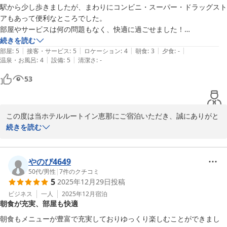
駅から少し歩きましたが、まわりにコンビニ・スーパー・ドラッグスト
フロント　齋藤　
アもあって便利なところでした。

部屋やサービスは何の問題もなく、快適に過ごせました！

ホテルルートイン恵那
続きを読む
2025-12-22
|
|
|
|
|
帰りに気づいたのですが、近くにバス停があったので今度来るときは利
部屋
:
5
接客・サービス
:
5
ロケーション
:
4
朝食
:
3
夕食
:
-
|
|
温泉・お風呂
:
4
設備
:
5
清潔さ
:
-
用しようと思います。
53
この度は当ホテルルートイン恵那にご宿泊いただき、誠にありがと
うございます。

続きを読む
JR恵那駅から徒歩15分程度の立地でございますので、天気が良けれ
ば散歩がてら恵那駅周辺や中山道大井宿街道筋などをお楽しみいた
だけます。また、市内路線バスや市街地レンタルサイクルサービス
やのぴ4649
もございますので、またお越しの際にはご活用くださいませ。

50代
/
男性
|
7
件のクチコミ
5
2025年12月29日
投稿
ホテルルートイン恵那　フロント　藤田
ビジネス
一人
2025年12月
宿泊
2025-10-19
朝食が充実、部屋も快適
朝食もメニューが豊富で充実しておりゆっくり楽しむことができまし