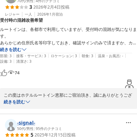
の疲れを癒して頂けるかと存じます。

70代
/
男性
|
4
件のクチコミ
3
2026年2月4日
投稿
この度は、お忙しい中、周辺の飲食店など、立地が良いと写真ま
で、口コミ頂きまして、誠にありがとうございます。

レジャー
一人
2026年1月
宿泊
受付時の混雑改善希望
お客様のご来館をスタッフ一同心よりお待ち申し上げておりま
ルートインは、各都市で利用していますが、受付時の混雑が気になりま
す。

ホテルルートイン恵那
あらかじめ住所氏名等印字しておき、確認サインのみで済ますか、カー
2026-02-15
ドでチェックインできるように

続きを読む
|
|
|
|
|
改善を希望します。
部屋
:
3
接客・サービス
:
3
ロケーション
:
3
朝食
:
3
温泉・お風呂
:
-
|
設備
:
3
清潔さ
:
3
74
この度はホテルルートイン恵那にご宿泊頂き、誠にありがとうござ
います。

続きを読む
チェックインの際にお客様へ不快な思いをさせてしまい、大変申し
訳ございません。

ルートイングループでは、専用のアプリがございます。

-signal-
そちらをダウンロード・会員登録をして頂きますと、チェックイン
50代
/
男性
|
95
件のクチコミ
5
2025年12月15日
投稿
時、会員画面をご提示頂くだけでチェックインを進めることが可能