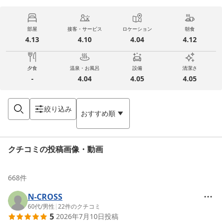
部屋
接客・サービス
ロケーション
朝食
4.13
4.10
4.04
4.12
夕食
温泉・お風呂
設備
清潔さ
-
4.04
4.05
4.05
絞り込み
おすすめ順
クチコミの投稿画像・動画
668
件
N-CROSS
60代
/
男性
|
22
件のクチコミ
5
2026年7月10日
投稿