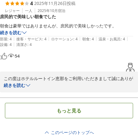
4
2025年11月26日
投稿
て、お客様の1日の活力になれば幸いでございます。

今後もお客様に快適に過ごして頂けます様スタッフ一同精進して参
レジャー
一人
2025年10月
宿泊
庶民的で美味しい朝食でした
ります。

お客様のまたのお越しを心よりお待ち申し上げております。

朝食は豪華ではありませんが、庶民的で美味しかったです。
続きを読む
|
|
|
|
|
部屋
:
4
接客・サービス
:
4
ロケーション
:
4
朝食
:
4
温泉・お風呂
:
4
|
設備
:
4
清潔さ
:
4
ホテルルートイン恵那
54
2025-12-10
この度はホテルルートイン恵那をご利用いただきまして誠にありが
とうございます。

続きを読む
「庶民的で美味しい」とのお言葉、大変うれしく拝読いたしまし
た。当ホテルの朝食は、華美さよりも「毎日食べてもほっとする
味」「一日の元気につながる食事」を心掛けてご用意しております
もっと見る
ので、そのように感じていただけたことは、スタッフ一同の何より
の励みでございます。

今後も季節の食材の活用やメニューの工夫を重ね、よりご満足いた
このページのトップへ
だける朝食を目指してまいります。次回お越しの際にも、ぜひごゆ