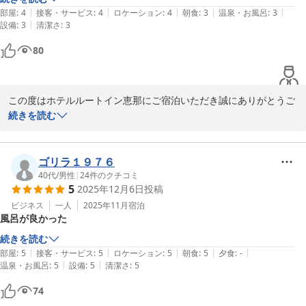
|
|
|
|
|
部屋
:
4
接客・サービス
:
4
ロケーション
:
4
朝食
:
3
温泉・お風呂
:
3
|
設備
:
3
清潔さ
:
3
80
この度はホテルルートイン恵那にご宿泊いただき誠にありがとうご
ざいます。

続きを読む
当ホテルの周辺には飲食店やスーパーが多数ご用意がございます。

フロントで周辺のMAPのご用意もありますので、ご活用下さいま
せ。

ゴリラ１９７６
また、当館は大浴場がございます。

40代
/
男性
|
24
件のクチコミ
5
2025年12月6日
投稿
疲労回復効果も多数あり、また夜2時まで営業しているので、日々
の疲れを癒して頂けるかと存じます。

ビジネス
一人
2025年11月
宿泊
風呂が良かった
この度はお忙しい中、口コミをありがとうございます。

続きを読む
フロント　齋藤　
|
|
|
|
|
部屋
:
5
接客・サービス
:
5
ロケーション
:
5
朝食
:
5
夕食
:
-
|
|
温泉・お風呂
:
5
設備
:
5
清潔さ
:
5
ホテルルートイン恵那
74
2025-12-22