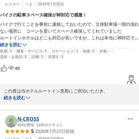
レジャー
一人
2026年7月
宿泊
バイクの駐車スペース確保が神対応で感激！
バイクで行くことを事前に連絡しておいたので、立体駐車場一階の濡れ
ない場所に　コーンを置いてスペース確保してくれていました

ルートインホテルはどこも対応が良いですが、これは本当に神対応で感
激しました！

続きを読む
|
|
|
|
|
次回の岐阜ツーリングも必ずここに泊まります
部屋
:
5
接客・サービス
:
5
ロケーション
:
5
朝食
:
5
夕食
:
-
|
|
温泉・お風呂
:
5
設備
:
5
清潔さ
:
5
40
この度は当ホテルルートイン恵那にご宿泊いただき、

誠にありがとうございます。

続きを読む
当ホテルは国道19号線沿い、江戸時代の街道「中山道」に近い場所
にあり、

普段から観光やオートバイのツーリングでご宿泊いただく機会が多
N-CROSS
いです。

60代
/
男性
|
22
件のクチコミ
5
2026年7月27日
投稿
オートバイの駐車は専用の駐輪場が無い為、事前にご連絡いただけ
ましたら、

レジャー
一人
2026年7月
宿泊