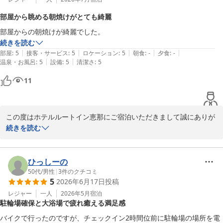
乗っている方が気持ちよくご利用いただけるように駐車場所をつく
部屋から眺める朝焼けがとても綺麗
っております。

部屋からの朝焼けが綺麗でした。
防犯上の理由からホテルの前面を希望される方もいらっしゃいます
続きを読む
が、

|
|
|
|
|
部屋
:
5
接客・サービス
:
5
ロケーション
:
5
朝食
:
-
夕食
:
-
今回はオートバイが濡れないよう、また、ご出発のお支度がゆっく
|
|
温泉・お風呂
:
5
設備
:
5
清潔さ
:
5
りできるよう、

後ろ側の立体駐車場1階を確保いたしました。お喜びいただけて嬉
11
しいです。

また恵那市へお越しの際はぜひ当ホテルをご利用くださいませ。

お忙しい中、貴重なご意見を賜りありがとうございました。

この度はホテルルートイン恵那にご宿泊いただきまして誠にありが
ホテルルートイン恵那　

とうございます。

続きを読む
当ホテルからご覧いただける朝焼けをお気に召していただけたとの
ホテルルートイン恵那
こと、大変嬉しく思います。恵那はとても自然が豊かで私共にとっ
2026-07-12
ても自慢のひとつでございます。

ひっしーの
また、お近くにお越しの際はぜひ美しい景色と美味しい朝食を楽し
50代
/
男性
|
3
件のクチコミ
5
2026年6月17日
投稿
みにいらしてください。

お客様のまたのお越しをスタッフ一同心よりお待ちしております。

レジャー
一人
2026年5月
宿泊
駐輪場確保と大浴場で疲れ癒える満足感
フロント　山田
バイクで行ったのですが、チェックイン2時間位前に駐輪場の場所を電