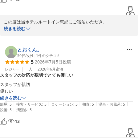
この度は当ホテルルートイン恵那にご宿泊いただき、

誠にありがとうございます。

続きを読む
お部屋や大浴場、朝食につきましてもお褒めいただき、

重ねて御礼申し上げます。

恵那市はかつて映画の「青い山脈」のロケ地となるほど自然環境が
とおくん。
良く、

50代
/
女性
|
1
件のクチコミ
5
2026年7月5日
投稿
風土や環境が落ち着いていて、地域の方々の人柄も柔らかい印象を
受けます。

レジャー
一人
2026年6月
宿泊
スタッフの対応が親切でとても優しい
当ホテルも地域に根差したおもてなしをお届けできるように励んで
おります。

スタッフが親切

また恵那市に観光やお仕事でお寄りの際は、ぜひ当ホテルをご利用
いただけたら

続きを読む
幸いでございます。

|
|
|
|
|
部屋
:
5
接客・サービス
:
5
ロケーション
:
5
朝食
:
5
温泉・お風呂
:
5
お忙しい中貴重なご意見を賜りありがとうございました。

|
設備
:
5
清潔さ
:
5
ホテルルートイン恵那

13
ホテルルートイン恵那