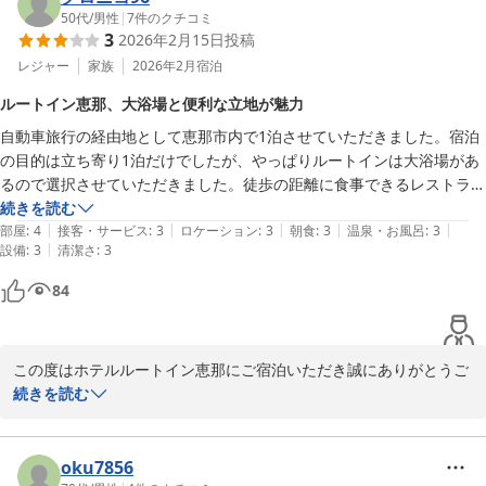
これからもお客様がより心地よくお過ごしいただけるサービスを従
50代
/
男性
|
7
件のクチコミ
3
2026年2月15日
投稿
業員一同心掛けて参ります。

お客様のまたのお越しを従業員一同

レジャー
家族
2026年2月
宿泊
心よりお待ち申し上げております。

ルートイン恵那、大浴場と便利な立地が魅力
自動車旅行の経由地として恵那市内で1泊させていただきました。宿泊
の目的は立ち寄り1泊だけでしたが、やっぱりルートインは大浴場があ
ホテルルートイン恵那
るので選択させていただきました。徒歩の距離に食事できるレストラン
2026-03-22
もあり、コンビニもあり、立地は良いです。部屋も駐車場も問題無しで
続きを読む
|
|
|
|
|
す。
部屋
:
4
接客・サービス
:
3
ロケーション
:
3
朝食
:
3
温泉・お風呂
:
3
|
設備
:
3
清潔さ
:
3
84
この度はホテルルートイン恵那にご宿泊いただき誠にありがとうご
ざいました。

続きを読む
“大浴場か有る事で選択”とのお言葉を頂き誠にありがとうございま
す。

疲労回復効果も多数あり、また夜2時まで営業しているので、日々
oku7856