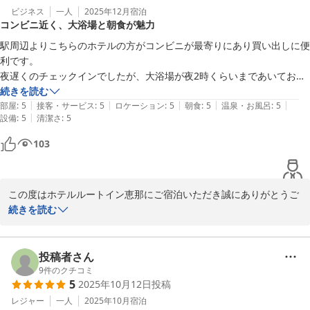
でございます。

ビジネス
一人
2025年12月
宿泊
コンビニ近く、大浴場と朝食が魅力
また、お客様のご意見は今後の店舗経営の今後の店舗運営に努めて
参ります。

駅周辺よりこちらのホテルの方がコンビニが最寄りにあり買い出しに便
この度はお忙しい中、貴重なご意見をありがとうございます。

利です。

夜遅くのチェックインでしたが、大浴場が夜2時くらいまであいており
フロント　齋藤　
広々とした湯舟につかることができました。

続きを読む
|
|
|
|
|
自動販売機の飲料や軽食なども充実しており朝食も品数が多くおいしか
部屋
:
5
接客・サービス
:
5
ロケーション
:
5
朝食
:
5
温泉・お風呂
:
5
ホテルルートイン恵那
|
設備
:
5
清潔さ
:
5
ったです。

2026-02-10
機会があればまた利用したいと思います。
103
この度はホテルルートイン恵那にご宿泊いただき誠にありがとうご
ざいます。

続きを読む
“広々とした湯舟につかることができました。”とのお言葉を頂き誠
にありがとうございます。

当館は大浴場がございます。

投稿者さん
疲労回復効果も多数あり、また夜2時まで営業しているので、日々
9
件のクチコミ
5
2025年10月12日
投稿
の疲れを癒して頂けるかと存じます。

この度は、お忙しい中、口コミをありがとうございます。

レジャー
一人
2025年10月
宿泊