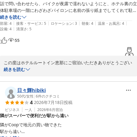
話で問い合わせたら、バイクが夜露で濡れないようにと、ホテル裏の立
ホテルルートイン恵那
体駐車場の一階にわざわざパイロンに名前の張り紙までしてくれて駐車
2026-07-28
スペースを確保しておいてくれました。

続きを読む
|
|
|
|
|
本当にありがたかったです

部屋
:
4
接客・サービス
:
5
ロケーション
:
3
朝食
:
4
温泉・お風呂
:
4
|
設備
:
4
清潔さ
:
5
大浴場で走り疲れた体も休まり今まで泊まったビジホで確実に上位の満
足感でした。

55
また岐阜方面に走りに行ったら日帰りコースでも一泊しに行こうと思い
ます
この度はホテルルートイン恵那にご宿泊いただきありがとうござい
ます。

続きを読む
当ホテルはバイク愛好者の方々にも多くご利用いただいておりお褒
めの言葉をいただき大変嬉しく存じます。

疲労回復効果のある人口温泉の大浴場も大変好評いただいておりま
日々輝hibiki
す。

50代
/
女性
|
6
件のクチコミ
4
2026年7月18日
投稿
お客様のお声を励みにこれからもお客様にお喜びいただけるようサ
ービス向上に努めて参ります。

ビジネス
一人
2026年6月
宿泊
隣がスーパーで便利だが駅から遠い
お客様のまたのご来館を心よりお待ち申し上げております。

ホテルルートイン恵那

隣がCoopで地元の買い物できた

駅から遠い…