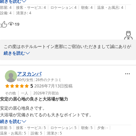
続きを読む
ホテルルートイン恵那
|
|
|
|
|
部屋
:
4
接客・サービス
:
4
ロケーション
:
4
朝食
:
4
温泉・お風呂
:
4
2026-06-23
|
設備
:
4
清潔さ
:
4
19
この度はホテルルートイン恵那にご宿泊いただきまして誠にありが
とうございます。

続きを読む
隣接するスーパーをご利用いただき、恵那での滞在を楽しんでいた
だけたご様子で何よりでございます。一方で、駅から当ホテルまで
の距離に関しまして、ご不便をおかけしてしまい申し訳ございませ
アヌカンパ
ん。当ホテルはＪＲ中央本線　恵那駅より約１ｋｍ、徒歩で約１５
60代
/
女性
|
26
件のクチコミ
5
2026年7月13日
投稿
分の距離にございます。

今後もより一層快適にお過ごしいただけるようサービスの向上に努
その他
一人
2026年7月
宿泊
安定の居心地の良さと大浴場が魅力
めて参ります。

またのお越しをスタッフ一同心よりお待ちしております。

安定の居心地良さです。

大浴場が完備されてるのも大きなポイントです。
ホテルルートイン恵那 山田
続きを読む
|
|
|
|
|
部屋
:
5
接客・サービス
:
5
ロケーション
:
5
朝食
:
5
夕食
:
-
ホテルルートイン恵那
|
|
温泉・お風呂
:
5
設備
:
5
清潔さ
:
5