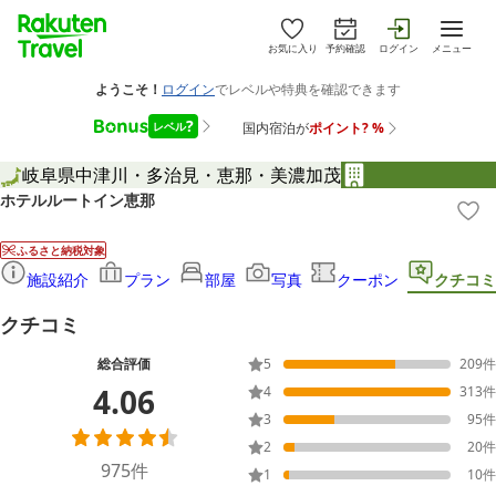
お気に入り
予約確認
ログイン
メニュー
岐阜県
中津川・多治見・恵那・美濃加茂
ホテルルートイン恵那
ふるさと納税対象
施設紹介
プラン
部屋
写真
クーポン
クチコミ
クチコミ
総合評価
5
209
件
4.06
4
313
件
3
95
件
2
20
件
975
件
1
10
件