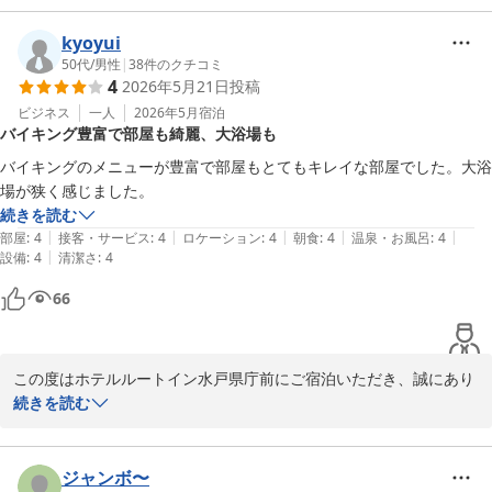
葉を賜り、大変光栄でございます。お車でのご移動が多いお客様に
御好評いただいており、当ホテルの強みでございます。

kyoyui
50代
/
男性
|
38
件のクチコミ
4
2026年5月21日
投稿
朝食メニューは地元食材を活かし、季節感を大切にご用意しており
ますので、ぜひ次回もお楽しみください。

ビジネス
一人
2026年5月
宿泊
バイキング豊富で部屋も綺麗、大浴場も
お寄せいただいたお声は私たちの大きな励みです。今後もご期待に
沿えるサービス向上に努めて参りますので、またのお越しを心より
バイキングのメニューが豊富で部屋もとてもキレイな部屋でした。大浴
お待ち申し上げております。

場が狭く感じました。
続きを読む
ホテルルートイン水戸県庁前
|
|
|
|
|
部屋
:
4
接客・サービス
:
4
ロケーション
:
4
朝食
:
4
温泉・お風呂
:
4
|
設備
:
4
清潔さ
:
4
ホテルルートイン水戸県庁前
66
2026-06-04
この度はホテルルートイン水戸県庁前にご宿泊いただき、誠にあり
がとうございました。

続きを読む
朝食バイキングやお部屋等、当ホテルでの滞在にご満足いただけた
ようで大変嬉しく存じます。

ジャンボ〜