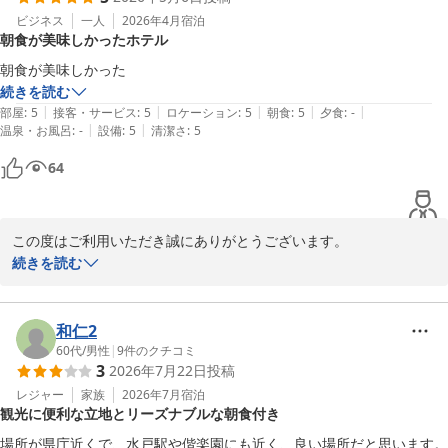
食店が様々ございます。また、近くにはコンビニエンスストアやス
ビジネス
一人
2026年4月
宿泊
朝食が美味しかったホテル
ーパーマーケットもアクセスの良さから多くのお客様に好評いただ
いております。

朝食が美味しかった
続きを読む
さらに、当ホテル自慢の朝食バイキングについても「美味しい」と
|
|
|
|
|
部屋
:
5
接客・サービス
:
5
ロケーション
:
5
朝食
:
5
夕食
:
-
いうお言葉をいただき、スタッフ一同大変嬉しく存じます。朝食バ
|
|
温泉・お風呂
:
-
設備
:
5
清潔さ
:
5
イキングでは常時30品目以上の和洋様々なメニューをご用意してお
64
ります。中でも、茨城県の特産品である納豆「だるま納豆」は当ホ
テル限定ですのでおすすめの一品でございます。

今後も「朝食の美味しい」ホテルとしてご満足いただけるよう、ス
この度はご利用いただき誠にありがとうございます。

タッフ一同精進してまいります。

また、ご評価まで賜り重ねて御礼申し上げます。

続きを読む
お客様のまたのご利用をお待ちしております。

お忙しい中、ご投稿くださりありがとうございました。

当社自慢の朝食バイキングにご満足いただけたご様子、大変嬉しく
存じます。

和仁2
地元の食材を使った料理は、私も大好きです！

60代
/
男性
|
9
件のクチコミ
3
2026年7月22日
投稿
また、ご朝食をお召し上がりになられたお客様が「お腹いっぱい」
ホテルルートイン水戸県庁前
と嬉しそうにお声がけ下さると朝食スタッフ同様にとっても嬉しく
レジャー
家族
2026年7月
宿泊
2026-05-08
観光に便利な立地とリーズナブルな朝食付き
なります。

場所が県庁近くで、水戸駅や偕楽園にも近く、良い場所だと思います。