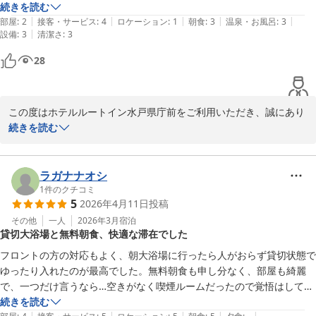
続きを読む
ホテルルートイン水戸県庁前
|
|
|
|
|
部屋
:
2
接客・サービス
:
4
ロケーション
:
1
朝食
:
3
温泉・お風呂
:
3
2026-07-22
|
設備
:
3
清潔さ
:
3
28
この度はホテルルートイン水戸県庁前をご利用いただき、誠にあり
がとうございます。

続きを読む
また、貴重なご意見をいただき重ねて御礼申し上げます。

客室の設備に関しまして、ご不便をおかけしており申し訳ございま
せん。

ラガナナオシ
頂戴しました料金設定に関するご意見につきましては、今後の施設
1
件のクチコミ
5
2026年4月11日
投稿
運営の参考にさせていただきます。

お客様に快適にお過ごしいただけるよう、サービスの向上と環境整
その他
一人
2026年3月
宿泊
貸切大浴場と無料朝食、快適な滞在でした
備に努めてまいります。

早割りプラン等の割引になるプランも併せてご検討いただけますと
フロントの方の対応もよく、朝大浴場に行ったら人がおらず貸切状態で
幸いです。

ゆったり入れたのが最高でした。無料朝食も申し分なく、部屋も綺麗
またのお越しをスタッフ一同心よりお待ちしております。

で、一つだけ言うなら…空きがなく喫煙ルームだったので覚悟はしてい
ましたが、思っていたより匂いがキツかったなと。

続きを読む
ホテルルートイン水戸県庁前
|
|
|
|
|