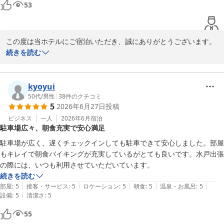
53
この度は当ホテルにご宿泊いただき、誠にありがとうございます。

那珂湊での釣りはいかがでしたでしょうか。

続きを読む
ご滞在中、ゆっくりお過ごしいただけたようで何よりでございま
す。

「快適に過ごせた」というお言葉をいただけて、スタッフ一同大変
kyoyui
嬉しく存じます。

50代
/
男性
|
38
件のクチコミ
5
2026年6月27日
投稿
当ホテルはゆっくり滞在いただけるプランの他に、金券付きプラン
ビジネス
一人
2026年6月
宿泊
駐車場広々、朝食充実で安心満足
や当ホテルの系列店である「海鮮ダイニング　はなの夢」でのお食
事券付きプランもございます。機会がございましたら、ご検討くだ
駐車場が広く、遅くチェックインしても駐車できて安心しました。部屋
さいませ。

もキレイで朝食バイキングが充実しているがとても良いです。水戸出張
の際には、いつも利用させていただいています。
お忙しい中、ご投稿くださりありがとうございました。

続きを読む
お客様のまたのご利用を心よりお待ちしております。

|
|
|
|
|
部屋
:
5
接客・サービス
:
5
ロケーション
:
5
朝食
:
5
温泉・お風呂
:
5
|
設備
:
5
清潔さ
:
5
ホテルルートイン水戸県庁前

55