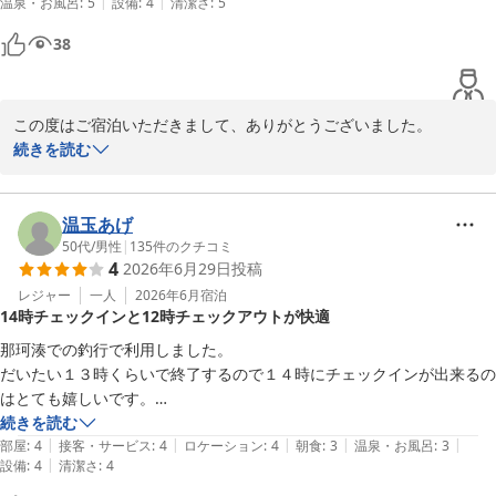
|
|
温泉・お風呂
:
5
設備
:
4
清潔さ
:
5
2026-07-30
38
この度はご宿泊いただきまして、ありがとうございました。

ご不便をおかけいたしまして、申し訳ございませんでした。

続きを読む
予約状況によっては6：00オープンにする日もございますが、通常
では6：30となっております。日々の状況を見まして、早オープン
に対応できるか検討してまいりたいと思います。

温玉あげ
貴重なご意見ありがとうございます。

50代
/
男性
|
135
件のクチコミ
4
2026年6月29日
投稿
今後も皆様に快適にご滞在いただけるよう、精進してまいります。

またのご利用をお待ちしております。

レジャー
一人
2026年6月
宿泊
14時チェックインと12時チェックアウトが快適
ホテルルートイン水戸県庁前
那珂湊での釣行で利用しました。

ホテルルートイン水戸県庁前
だいたい１３時くらいで終了するので１４時にチェックインが出来るの
2026-07-08
はとても嬉しいです。

チェックアウトも１２時迄だったの朝もぐっすり眠れましたし、快適に
続きを読む
|
|
|
|
|
部屋
:
4
接客・サービス
:
4
ロケーション
:
4
朝食
:
3
温泉・お風呂
:
3
|
設備
:
4
清潔さ
:
4