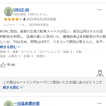
足を伸ばして入れる大浴場は何といっても当ホテルの強みでござい
URUZ-36
ます！「仕事終わりのひとっ風呂」に欠かせないと思います♪

50代
/
男性
|
12
件のクチコミ
4
2025年8月26日
投稿
今後も皆様に気持ちよくお過ごしいただける空間づくりを目指し、
レジャー
一人
2025年8月
宿泊
サービスの向上と施設管理の徹底に努めてまいります。

8/24に宿泊。抜群の立地で駐車スペースが広い。前日は同ホテルの足
利駅前を利用し、設備の違いに気付いた。建物自体は足利駅前の方が新
ぜひまた機会がございましたら、当館の大浴場でごゆっくりお寛ぎ
しいが、TVは古め。照明はLEDで、リモコンで調光が変えらた。水戸県
いただけましたら幸いでございます。スタッフ一同、心よりお客様
庁はユニットバスは古めで、照明は調光は変更できない枕元でのスイッ
続きを読む
のまたのお越しをお待ち申し上げております。

|
|
|
|
|
チタイプ。TVはネットで食堂の混雑具合が確認できてよかった。水戸
部屋
:
4
接客・サービス
:
3
ロケーション
:
4
朝食
:
4
夕食
:
-
|
|
温泉・お風呂
:
3
設備
:
3
清潔さ
:
-
県庁のフロントスタッフの方々は、通り過ぎるお客に必ず『お帰
ホテルルートイン水戸県庁前
り。』、『いってらっしゃい。』の声掛けをしていた。こちら側も気持
95
ホテルルートイン水戸県庁前
2026-03-25
この度はルートイングループにご宿泊いただき誠にありがとうござ
いました。

続きを読む
また、ご評価まで賜り、重ねて御礼申し上げます。

さて、今月でルートイングループは363店舗になりました。今後も
一泊温泉愛好家