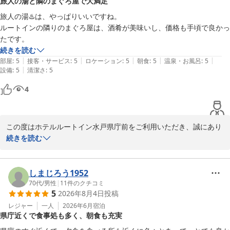
旅人の湯と隣のまぐろ屋で大満足
お客様への料理は、彩りの良いものを温かいうちにご提供できるよ
う心がけておりますので、お客さまからのご意見は大変励みとなっ
旅人の湯♨️は、やっぱりいいですね。

ております。

ルートインの隣りのまぐろ屋は、酒肴が美味いし、価格も手頃で良かっ
たです。
新緑の過ごしやす季節でございますね。

続きを読む
また機会がございまして水戸のほうへお越しの際は、是非お立ち寄
|
|
|
|
|
部屋
:
5
接客・サービス
:
5
ロケーション
:
5
朝食
:
5
温泉・お風呂
:
5
りくださいませ。

|
設備
:
5
清潔さ
:
5
来年には、笠間のオープン予定がございますのでそちらもよろしく
4
お願いします。

またのご来館をお待ちしております。

この度はホテルルートイン水戸県庁前をご利用いただき、誠にあり
がとうございます。

続きを読む
ホテルルートイン水戸県庁前
2026-05-10
当ホテルの大浴場「旅人の湯」でゆっくりとお寛ぎいただけたご様
子で、大変嬉しく存じます。

しまじろう1952
また、隣接しております飲食店につきましても、お食事やお酒をお
70代
/
男性
|
11
件のクチコミ
5
2026年8月4日
投稿
楽しみいただけたとのこと、何よりでございます。

レジャー
一人
2026年6月
宿泊
県庁近くで食事処も多く、朝食も充実
当ホテルはJR水戸駅より車10分、常磐自動車道水戸ICより車１5
分、北関東自動車道茨城町東ICおよび水戸南ICより車10分と、お車