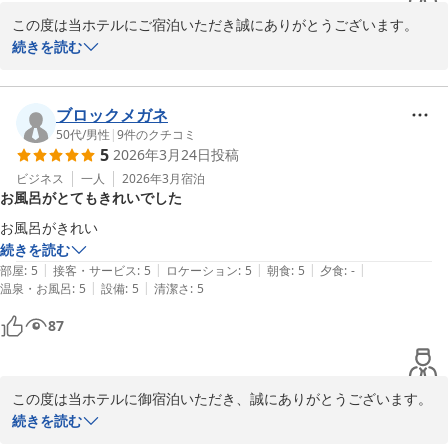
この度は当ホテルにご宿泊いただき誠にありがとうございます。

続きを読む
お部屋、朝食、ともにご満足頂けて何よりでございます。

朝食は和洋30品目以上をご用意しており、レストランスタッフも
日々、お客様においしく召し上がって頂けるよう取り組んでおりま
ブロックメガネ
す。

50代
/
男性
|
9
件のクチコミ
5
2026年3月24日
投稿
お風呂につきましては、営業時間中にスタッフを巡回を行っており
ビジネス
一人
2026年3月
宿泊
お風呂がとてもきれいでした
ますので、必要時に応じてお客様対応をさせていただいておりま
す。

お風呂がきれい
続きを読む
|
|
|
|
|
部屋
:
5
接客・サービス
:
5
ロケーション
:
5
朝食
:
5
夕食
:
-
お客様のまたのお越しを心よりお待ち申し上げております。

|
|
温泉・お風呂
:
5
設備
:
5
清潔さ
:
5
87
ホテルルートイン水戸県庁前
ホテルルートイン水戸県庁前
この度は当ホテルに御宿泊いただき、誠にありがとうございます。

2026-04-02
また、大浴場につきまして「とてもきれい」とのお言葉を頂戴し、
続きを読む
大変嬉しく拝読いたしました。
