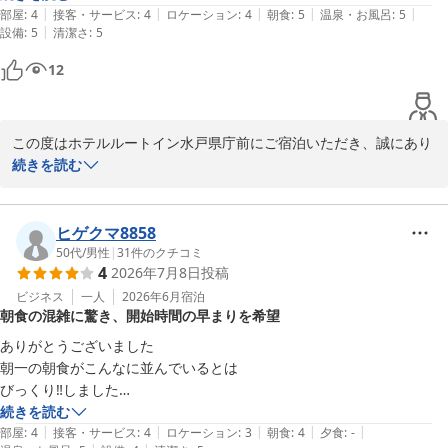
向上に努めてまいります。

|
|
|
|
|
部屋
:
4
接客・サービス
:
4
ロケーション
:
4
朝食
:
5
温泉・お風呂
:
5
またのお越しをスタッフ一同、心よりお待ち申し上げております。

|
設備
:
5
清潔さ
:
5
12
ホテルルートイン水戸県庁前 スタッフ一同
ホテルルートイン水戸県庁前
2026-08-06
この度はホテルルートイン水戸県庁前にご宿泊いただき、誠にあり
がとうございます。

続きを読む
朝食につきまして「種類が豊富で美味しかった」とのお褒めの言葉
をいただき、大変嬉しく存じます。当ホテルの朝食は、お客様に一
ヒゲクマ8858
日の活力を養っていただけるようメニューの充実に努めておりま
50代
/
男性
|
31
件のクチコミ
4
2026年7月8日
投稿
す。

ビジネス
一人
2026年6月
宿泊
朝食の混雑に驚き、開始時間の早まりを希望
これからもお客様にご満足いただけるサービスを提供できるよう精
進してまいります。

ありがとうございました

またのお越しをスタッフ一同、心よりお待ち申し上げております。

朝一の朝食がこんなに並んでいるとは

びっくり‼️しました

ホテルルートイン水戸県庁前
工事関係者が多くいたので朝食6時開始だと良いと感じました
続きを読む
|
|
|
|
|
部屋
:
4
接客・サービス
:
4
ロケーション
:
3
朝食
:
4
夕食
:
-
ホテルルートイン水戸県庁前