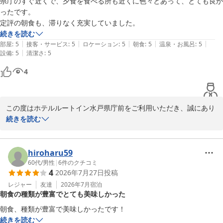
県庁のすぐ近くで、夕食を食べる所も近くに色々とあって、とても良か
でお越しの際にも便利な立地でございます。

ったです。

定評の朝食も、滞りなく充実していました。
お客様のまたのお越しを、スタッフ一同心よりお待ち申し上げてお
続きを読む
ります。

|
|
|
|
|
部屋
:
5
接客・サービス
:
5
ロケーション
:
5
朝食
:
5
温泉・お風呂
:
5
|
設備
:
5
清潔さ
:
5
フロントスタッフ
4
ホテルルートイン水戸県庁前
2026-08-06
この度はホテルルートイン水戸県庁前をご利用いただき、誠にあり
がとうございます。

続きを読む
当ホテルの立地や周辺の飲食店、また朝食につきましてもご満足い
ただけたご様子で、大変嬉しく存じます。

hiroharu59
当ホテルはJR水戸駅より車10分、常磐自動車道水戸ICより車１5
60代
/
男性
|
6
件のクチコミ
4
2026年7月27日
投稿
分、北関東自動車道茨城町東ICおよび水戸南ICより車10分と、お車
でのアクセスも良く、近隣にはお食事処も多数ございますので、多
レジャー
友達
2026年7月
宿泊
朝食の種類が豊富でとても美味しかった
くのビジネスや観光のお客様にご好評いただいております。

今後もお客様に快適な時間をお過ごしいただけるよう、サービスの
続きを読む