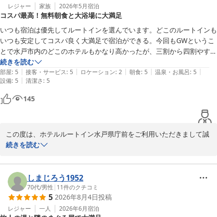
レジャー
家族
2026年5月
宿泊
コスパ最高！無料朝食と大浴場に大満足
いつも宿泊は優先してルートインを選んでいます。どこのルートインも
いつも安定してコスパ良く大満足で宿泊ができる。今回もGWというこ
とで水戸市内のどこのホテルもかなり高かったが、三割から四割やすく
宿泊できた。その上に朝食が無料でいただける。よく無料朝食と歌うと
続きを読む
|
|
|
|
|
ころがあるがどこも簡素なものだがルートインは低価格で宿泊できる上
部屋
:
5
接客・サービス
:
5
ロケーション
:
2
朝食
:
5
温泉・お風呂
:
5
|
設備
:
5
清潔さ
:
5
に美味しい朝食が無料で本当に助かります。また大浴場も完備も良い。
145
この度は、ホテルルートイン水戸県庁前をご利用いただきまして誠
にありがとうございました。

続きを読む
水戸市内、数ある中から当ホテルを選んでいただき朝食・大浴場を
喜んでいただきましたこと重ねて御礼申し上げます。

しまじろう1952
70代
/
男性
|
11
件のクチコミ
5
2026年8月4日
投稿
またレストランスタッフへご意見をお伝えしたところ大変喜んでお
りました。

レジャー
一人
2026年6月
宿泊