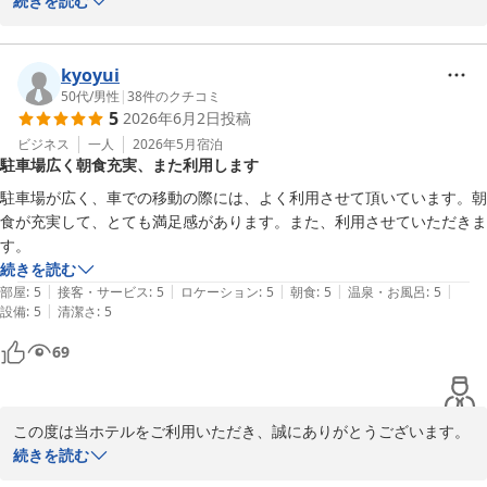
がとうございます。

続きを読む
当ホテルでのご滞在に満足いただけたようで何よりでございます。
日々、より多くのお客様に快適にお過ごしいただけるようにサービ
kyoyui
ス面の向上に努めておりましたので、「また利用したい」というお
50代
/
男性
|
38
件のクチコミ
5
2026年6月2日
投稿
言葉をいただき、大変嬉しく存じます。

ビジネス
一人
2026年5月
宿泊
駐車場広く朝食充実、また利用します
今後もご滞在に満足いただけますよう、スタッフ一同努めてまいり
ます。お客様のまたのご利用を心よりお待ちしております。

駐車場が広く、車での移動の際には、よく利用させて頂いています。朝
お忙しい中、ご投稿くださりありがとうございました。

食が充実して、とても満足感があります。また、利用させていただきま
す。
ホテルルートイン水戸県庁前

続きを読む
|
|
|
|
|
部屋
:
5
接客・サービス
:
5
ロケーション
:
5
朝食
:
5
温泉・お風呂
:
5
|
設備
:
5
清潔さ
:
5
ホテルルートイン水戸県庁前
69
2026-06-26
この度は当ホテルをご利用いただき、誠にありがとうございます。

続きを読む
駐車場の広さやバラエティ豊富な朝食にご満足いただけたとのお言