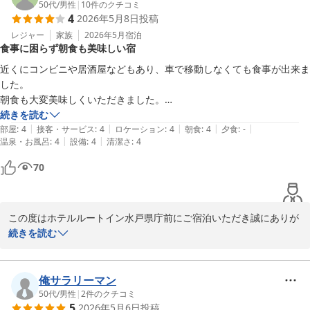
特に、朝食バイキングでは日ごとに異なるメニューを20品目以上ご
50代
/
男性
|
10
件のクチコミ
4
2026年5月8日
投稿
用意しております。また、茨城県ならではのメニューや、地元野菜
を使用した料理もございます。またお越しの際はお楽しみいただけ
レジャー
家族
2026年5月
宿泊
食事に困らず朝食も美味しい宿
ればと存じます。また、お部屋についても「キレイ」というお言葉
いただけて、大変光栄でございます。担当の者にも伝えまして、今
近くにコンビニや居酒屋などもあり、車で移動しなくても食事が出来ま
後もお客様に快適にお過ごしいただけるよう努めてまいります。

した。

朝食も大変美味しくいただきました。

大浴場についてですが、貴重なご意見ありがとうございます。常時
また利用したいと思います。
続きを読む
多くのお客様にご宿泊いただいております為、混み合うことがござ
|
|
|
|
|
部屋
:
4
接客・サービス
:
4
ロケーション
:
4
朝食
:
4
夕食
:
-
います。当ホテルでは、15時から26時まで、翌日5時から10時まで
|
|
温泉・お風呂
:
4
設備
:
4
清潔さ
:
4
大浴場をご利用いただけます。特に15時と24時以降は比較的空いて
70
おりますので、次回以降是非ご利用くださいませ。

お客様のまたのご利用を心よりお待ちしております。お忙しい中ご
投稿いただきありがとうございました。

この度はホテルルートイン水戸県庁前にご宿泊いただき誠にありが
とうございます。

続きを読む
ホテルルートイン水戸県庁前
朝食サービスをはじめ、当ホテルでの滞在に満足いただけたようで
何よりでございます。

ホテルルートイン水戸県庁前
俺サラリーマン
2026-05-21
当ホテルの周辺には、同じ敷地内にございます「海鮮ダイニングま
50代
/
男性
|
2
件のクチコミ
5
2026年5月6日
投稿
ぐろやはなの夢」やその他、徒歩圏内でお召し上がりいただける飲