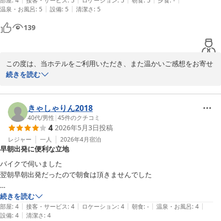
でも、それ以外は快適に過ごせたので良かったです！
部屋
:
4
接客・サービス
:
5
ロケーション
:
5
朝食
:
5
夕食
:
-
|
|
温泉・お風呂
:
5
設備
:
5
清潔さ
:
5
ホテルルートイン水戸県庁前
139
2026-07-04
この度は、当ホテルをご利用いただき、また温かいご感想をお寄せ
いただき、誠にありがとうございます。

続きを読む
フロントスタッフの対応、貸切状態でご利用いただけた大浴場、無
料朝食、お部屋の清潔さにご満足いただけたとのこと、私どもも大
きゃしゃりん2018
変嬉しく、快適にお過ごしいただけたご様子を伺え、安堵いたしま
40代
/
男性
|
45
件のクチコミ
4
2026年5月3日
投稿
した。

レジャー
一人
2026年4月
宿泊
早朝出発に便利な立地
ただ、喫煙ルームの匂いにつきましては、ご不快な思いをおかけ
し、大変申し訳ございませんでした。ご予約状況によりご不便をお
バイクで伺いました

かけしましたことを、心よりお詫び申し上げます。今後も消臭対応
翌朝早朝出発だったので朝食は頂きませんでした

の強化に努め、お客様に快適にお過ごしいただけるよう、お部屋の
準備にはより一層配慮してまいります。

ひたちなか公園へ伺った後到着したのですが、ひたちなか公園から下道
続きを読む
|
|
|
|
|
でもそんなに時間かからなかったです
部屋
:
4
接客・サービス
:
4
ロケーション
:
4
朝食
:
-
温泉・お風呂
:
4
またお近くへお越しの際には、ぜひ当ホテルをご利用くださいま
|
設備
:
4
清潔さ
:
4