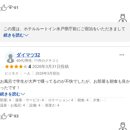
せ。お客様のまたのお越しを心よりお待ち申し上げております。

61
ホテルルートイン水戸県庁前
ホテルルートイン水戸県庁前
この度は、ホテルルートイン水戸県庁前にご宿泊をいただきまして
2026-04-12
誠にありがとうございました。

続きを読む
ひたちなか海浜公園のネモフィラが満開のころで、観光客の方々で
賑わっていたことと思います。水戸の方まで足を運んでいただきあ
ダイマツ32
りがとうございます。

40代
/
男性
|
11
件のクチコミ
4
2026年3月31日
投稿
ご朝食のオープンは6：30〜のため、また機会がございましたら、
お召し上げりいただけましたら幸いでございます。

ビジネス
一人
2026年3月
宿泊
お風呂で学生が大声で喋ってるのが不快でしたが、お部屋も朝食も良か
これから新緑の季節となりますので、バイクでのお出かけが楽しく
ったです！
なることと存じます。

続きを読む
お近くへお越しの際は、お気軽にお立ちよりくださいませ。

|
|
|
|
|
部屋
:
4
接客・サービス
:
4
ロケーション
:
4
朝食
:
4
夕食
:
-
またのご来館をスタッフ一同、お待ち申し上げております。
|
|
温泉・お風呂
:
4
設備
:
4
清潔さ
:
4
ホテルルートイン水戸県庁前
93
2026-05-03