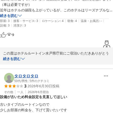
いつお越しいただいても「美味しい朝食」と感じていただけいるよ
（車は必要ですが）

う今後も精進してまいりますので、お気づきの点等ございましたら
近年はホテルの値段も上がっているが、このホテルはリーズナブルな価
お知らせくださいませ。

格だと思います。

続きを読む
|
|
|
|
|
朝食はルートインでFreeですが、Freeだけど良い品ぞろえだと思いま
部屋
:
3
接客・サービス
:
3
ロケーション
:
4
朝食
:
4
温泉・お風呂
:
-
ありがとうございました。

|
設備
:
3
清潔さ
:
3
す。
9
ホテルルートイン水戸県庁前
2026-05-07
この度はホテルルートイン水戸県庁前にご宿泊いただきありがとう
ございます。

続きを読む
朝食について、「よい品ぞろえ」とお褒めのお言葉をいただき、大
変嬉しく存じます。

当ホテル自慢の朝食は常時30品目を用意しており、日ごとに異なる
タロタロタロ
様々なメニューをお楽しみいただけます。水戸県庁前限定の「水戸
50代
/
男性
|
5
件のクチコミ
3
2026年6月30日
投稿
納豆」も他のお客様にご好評をいただいている人気メニューの一つ
です。

その他
一人
2026年6月
宿泊
設備が古いため料金設定を見直してほしい
また機会がございましたら、ゆっくりお楽しみくださいませ。

お忙しい中、ご投稿くださりありがとうございました。

古いタイプのルートインなので

ホテルルートイン水戸県庁前