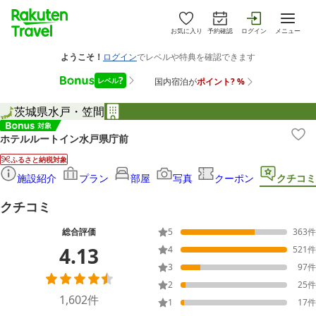
お気に入り
予約確認
ログイン
メニュー
茨城県
水戸・笠間
ホテルルートイン水戸県庁前
ふるさと納税対象
施設紹介
プラン
部屋
写真
クーポン
クチコミ
クチコミ
総合評価
5
363
件
4.13
4
521
件
3
97
件
2
25
件
1,602
件
1
17
件