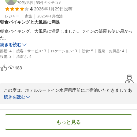
出店を控えている店舗が数多くございます！

70代
/
男性
|
53
件のクチコミ
4
2026年1月29日
投稿
ルートイン水戸県庁前は今年で18年目になり、施設面でも古さが目
立つようになってきましたが、リニューアルをして少しずつ改善を
レジャー
家族
2026年1月
宿泊
朝食バイキングと大風呂に満足
しております。店舗により使用が異なることもありますので、その
点では違いが判ると面白いと思います。

朝食バイキング、大風呂に満足しました。ツインの部屋も使い易かっ
細かな部分では私共も知らない事もあるので、お寄せいただく感想
た。
を見て発見があります。

続きを読む
|
|
|
|
|
部屋
:
4
接客・サービス
:
3
ロケーション
:
3
朝食
:
5
温泉・お風呂
:
4
最後に、私共の接遇にについてご褒めいただきありがとうございま
|
設備
:
3
清潔さ
:
4
した。

183
今後も気持ちいいと思っていただける挨拶を心掛け、精進してまい
ります。

引き続き、ルートイングループをよろしくお願いいたします。

この度は、ホテルルートイン水戸県庁前にご宿泊いただきましてあ
ホテルルートイン水戸県庁前

りがとうございます。

続きを読む
初森

当ホテルの朝食バイキング、大浴場にご満足いただけたようで大変
うれしく思います。

もっと見る
朝食バイキングは、日替わりメニューで和洋中様々なお料理をご用
2025-09-18
意しております。
