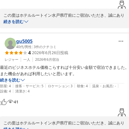
この度はホテルルートイン水戸県庁前にご宿泊いただき、誠にあり
ホテルルートイン水戸県庁前
がとうございます。

続きを読む
2026-06-29
また、ご出張の際にはいつも当ホテルを選んでいただき感謝申し上
げます。

gu5005
40代
/
男性
|
3
件のクチコミ
4
2026年6月26日
投稿
当ホテルとしても、現状に満足せず、多くのお客様に更にご満足い
ただけるホテルとして工夫を重ねていく所存でございます。

レジャー
一人
2026年6月
宿泊
最近のビジネスホテル価格こらすれば十分安い金額で宿泊できました。

ご宿泊中、お気づきの点などございましたら、何なりとお申し付け
また機会があれば利用したいと思います。
ください。

続きを読む
|
|
|
|
|
部屋
:
4
接客・サービス
:
5
ロケーション
:
3
朝食
:
4
温泉・お風呂
:
-
お忙しい中、ご投稿くださりありがとうございました。

|
設備
:
4
清潔さ
:
4
41
ホテルルートイン水戸県庁前
ホテルルートイン水戸県庁前
2026-06-27
この度はホテルルートイン水戸県庁前にご宿泊いただき、誠にあり