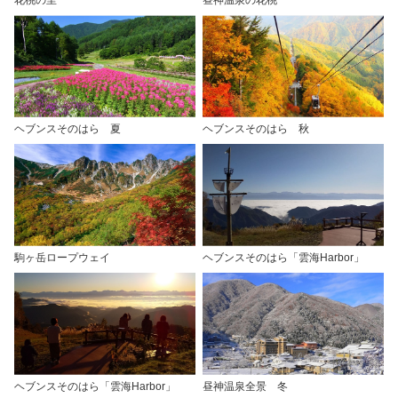
花桃の里
昼神温泉の花桃
ヘブンスそのはら 夏
ヘブンスそのはら 秋
駒ヶ岳ロープウェイ
ヘブンスそのはら「雲海Harbor」
ヘブンスそのはら「雲海Harbor」
昼神温泉全景 冬