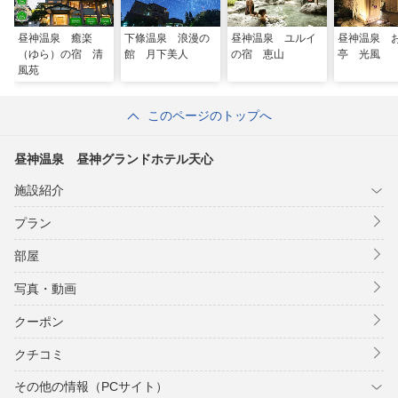
昼神温泉 癒楽
下條温泉 浪漫の
昼神温泉 ユルイ
昼神温泉 
（ゆら）の宿 清
館 月下美人
の宿 恵山
亭 光風
風苑
このページのトップへ
昼神温泉 昼神グランドホテル天心
施設紹介
プラン
部屋
写真・動画
クーポン
クチコミ
その他の情報（PCサイト）