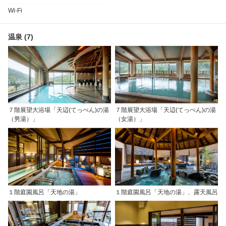
Wi-Fi
温泉 (7)
７階展望大浴場「天辺(てっぺん)の湯
７階展望大浴場「天辺(てっぺん)の湯
（男湯）」
（女湯）」
１階庭園風呂「天地の湯」
１階庭園風呂「天地の湯」、露天風呂