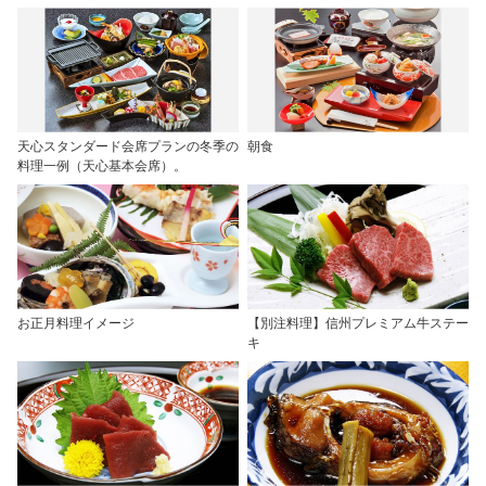
天心スタンダード会席プランの冬季の
朝食
料理一例（天心基本会席）。
お正月料理イメージ
【別注料理】信州プレミアム牛ステー
キ