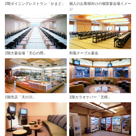
2階ダイニングレストラン「かまど」
個人のお客様向けの個室宴会場イメー
ジ
2階大宴会場「天心の間」
和風テーブル宴会
1階売店「天の川」
1階カラオケバー「天晴」