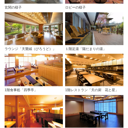
玄関の様子
ロビーの様子
ラウンジ「天鵞絨（びろうど）」
１階足湯「陽だまりの湯」
1階食事処「四季亭」
1階レストラン「天の厨 花と星」