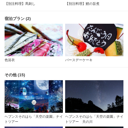
【別注料理】馬刺し
【別注料理】鯉の旨煮
宿泊プラン (2)
色浴衣
バースデーケーキ
その他 (15)
ヘブンスそのはら「天空の楽園」ナイ
ヘブンスそのはら「天空の楽園」ナイ
トツアー
トツアー 天の川