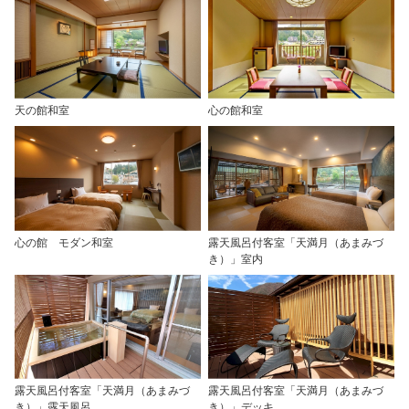
天の館和室
心の館和室
心の館 モダン和室
露天風呂付客室「天満月（あまみづ
き）」室内
露天風呂付客室「天満月（あまみづ
露天風呂付客室「天満月（あまみづ
き）」露天風呂
き）」デッキ