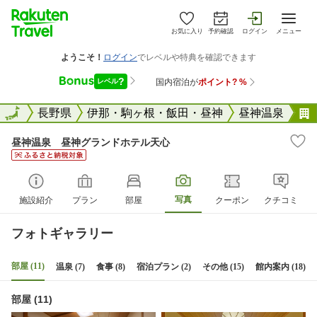
お気に入り
予約確認
ログイン
メニュー
全国
全国
長野県
伊那・駒ヶ根・飯田・昼神
昼神温泉
昼神温泉 昼神グランドホテル天心
写真
施設紹介
プラン
部屋
クーポン
クチコミ
フォトギャラリー
部屋 (11)
温泉 (7)
食事 (8)
宿泊プラン (2)
その他 (15)
館内案内 (18)
部屋 (11)