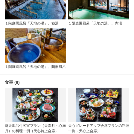
１階庭園風呂「天地の湯」、寝湯
１階庭園風呂「天地の湯」、内湯
１階庭園風呂「天地の湯」、陶器風呂
食事 (8)
露天風呂付客室プラン（天満月・心満
天心グレードアップ会席プランの料理
月）の料理一例（天心特上会席）
一例（天心上会席）