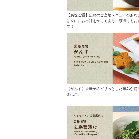
【あなご重】広島のご当地メニューのあな
はんに。お出汁をかけてあなご茶漬けもお
す！
【がんす】唐辛子のピリっとした辛みが特
まぼこ。