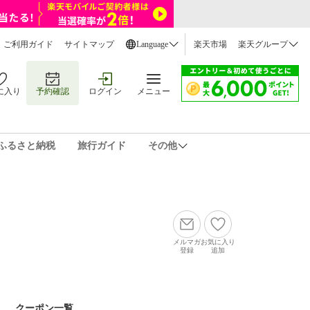
ご利用ガイド
サイトマップ
Language
楽天市場
楽天グループ
に入り
予約確認
ログイン
メニュー
ふるさと納税
旅行ガイド
その他
メルマガ
お気に入り
登録
追加
クーポン一覧