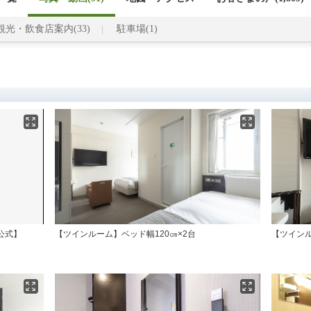
観光・飲食店案内(33)
駐車場(1)
公式】
【ツインルーム】ベッド幅120㎝×2台
【ツインル