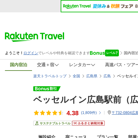
国内宿泊
交通＋宿
レンタカー
高速バス・ツア
ベッセルイ
楽天トラベルトップ
全国
広島県
広島
ベッセルイン広島駅前（広
4.38
(
1,809
件)
〒732-0804
サステナブルトラベル
施設紹介
宿ニュース
プラン一覧
部屋