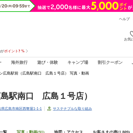
ヘルプ
お気
ー
海外旅行
遊び・体験
キャンプ場
割引クーポン
ン広島駅前（広島駅南口 広島１号店） 写真・動画
島駅南口 広島１号店）
広島県広島市南区西蟹屋1-1-1
サステナブルな取り組み
一覧
写真・動画(91)
地図・アクセス
お客さまの声(
1,809
)