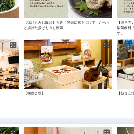
【揚げもみじ饅頭】もみじ饅頭に衣をつけて、からっ
【瀬戸内
と揚げた揚げもみじ饅頭。
酸菌飲料
す。
【朝食会場】
【朝食会