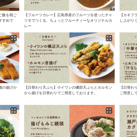
ご飯を朝ご
【フルーツカレー】広島県産のフルーツを使ったチャ
【カキフ
すすめで
ツネでつくる、ちょっとフルーティーなオリジナルカ
し上がり
レー
徴の揚げか
【日替わり天ぷら】小イワシの磯部天ぷらとホルモン
【日替わ
から揚げを日替わりでご用意しております。
ご用意し