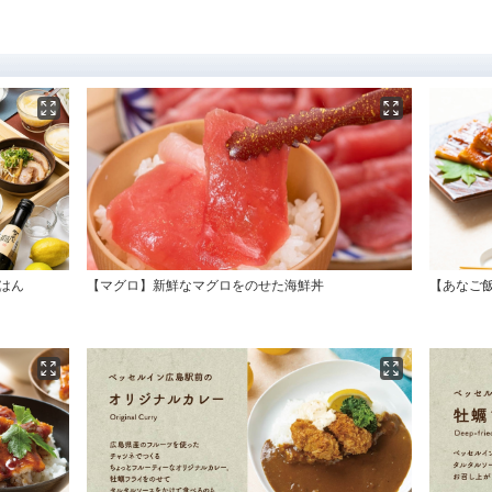
はん
【マグロ】新鮮なマグロをのせた海鮮丼
【あなご