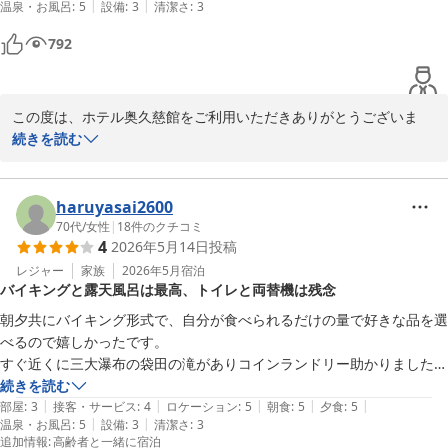
|
|
温泉・お風呂
:
5
設備
:
3
清潔さ
:
3
ッカリするかも。朝食会場に行ったらすごく混んでいてちょっとびっく
り。ただ席はちゃんと確保されているので、焦らなくて大丈夫でした。
792
ホテル奥久慈館 

大昔の社員旅行を彷彿とさせる賑やかさで懐かしさを感じました。お風
鈴木
呂はとてもいいです。露天風呂からの眺めも割と良いです。
大子温泉 ホテル奥久慈館（伊東園ホテルズ）
この度は、ホテル奥久慈館をご利用いただきありがとうございま
2026-06-08
す。

続きを読む
飲み放題、温泉喜んでいただけたようで大変嬉しく思います。

メニューなど、お客様に喜んでいただけるよう、日々改善に努めて
haruyasai2600
まいります。

70代
/
女性
|
18
件のクチコミ
4
2026年5月14日
投稿
この辺は特に温泉場という感じではないのですが、たくさんのお客
レジャー
家族
2026年5月
宿泊
バイキングと露天風呂は最高、トイレと両替機は残念
様に来ていただいて感謝しております。

朝夕共にバイキング形式で、自分が食べられるだけの量で好きな品を選
この辺りは緑に囲まれておりまして、秋には紅葉を近くで見なが
べるので嬉しかったです。

ら、初夏の緑とはまた違った景色の温泉を楽しんでいただけるかと
すぐ近くに三大瀑布の袋田の滝がありコインランドリー助かりました。

思います。

露天風呂は緑がいっぱいですごく気持ち良かったです。

続きを読む
|
|
|
|
|
気になったのはトイレに入るのに一旦部屋から玄関に降りて一段高いド
部屋
:
3
接客・サービス
:
4
ロケーション
:
5
朝食
:
5
夕食
:
5
是非、またのお越しをお待ちしております。

|
|
温泉・お風呂
:
5
設備
:
3
清潔さ
:
3
アを開けてスリッパを履かないといけない造りになっていて面倒でし
追加情報
:
高齢者と一緒に宿泊