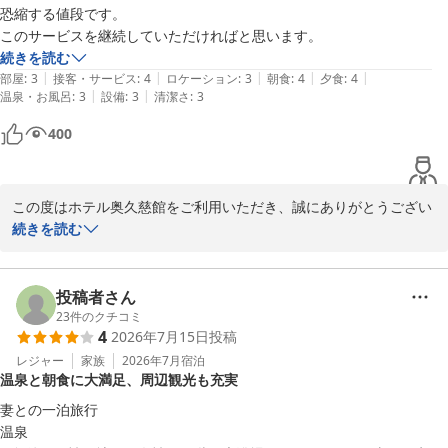
恐縮する値段です。

このサービスを継続していただければと思います。
続きを読む
|
|
|
|
|
部屋
:
3
接客・サービス
:
4
ロケーション
:
3
朝食
:
4
夕食
:
4
|
|
温泉・お風呂
:
3
設備
:
3
清潔さ
:
3
400
この度はホテル奥久慈館をご利用いただき、誠にありがとうござい
ます。

続きを読む
当館の温泉とバイキング、そしてコストパフォーマンスについてお
褒めの言葉をいただき、大変嬉しく存じます。

設備に関しましては至らぬ点もあったかと存じますが、お食事や温
投稿者さん
泉で快適にお過ごしいただけたご様子に安堵いたしました。

23
件のクチコミ
4
2026年7月15日
投稿
お客様からのお言葉を励みに、今後も皆様にご満足いただけるサー
ビスを継続できるよう、スタッフ一同努めてまいります。

レジャー
家族
2026年7月
宿泊
温泉と朝食に大満足、周辺観光も充実
またのお越しを心よりお待ちしております。

妻との一泊旅行

温泉　
