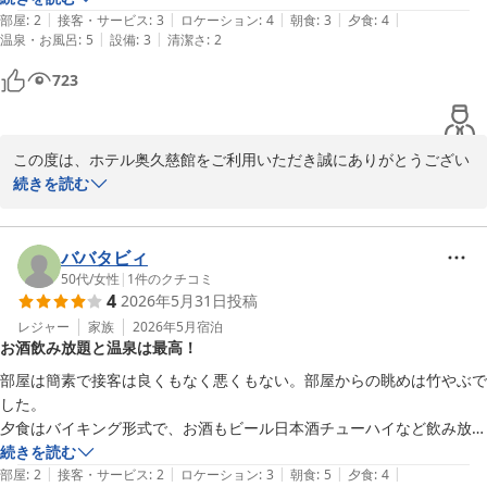
スタッフ一同、またのお越しを心よりお待ちしております。

|
|
|
|
|
なにより温泉が良いです。
部屋
:
2
接客・サービス
:
3
ロケーション
:
4
朝食
:
3
夕食
:
4
|
|
温泉・お風呂
:
5
設備
:
3
清潔さ
:
2
ホテル奥久慈館

723
菊池
大子温泉 ホテル奥久慈館（伊東園ホテルズ）
2026-07-15
この度は、ホテル奥久慈館をご利用いただき誠にありがとうござい
ました。

続きを読む
建物の古さによりご不便をおかけした点もあったかと思いますが、
喜んでいただけて

ババタビィ
大変嬉しく思っております。

50代
/
女性
|
1
件のクチコミ
4
2026年5月31日
投稿
更にお客様に喜んでいただけるように今後も改善に努めてまいりま
レジャー
家族
2026年5月
宿泊
お酒飲み放題と温泉は最高！
す。

部屋は簡素で接客は良くもなく悪くもない。部屋からの眺めは竹やぶで
当館の周辺は山々に囲まれており、秋の紅葉シーズンにはまた違っ
した。

た景色の中で温泉をお楽しみいただけるかと思います。

夕食はバイキング形式で、お酒もビール日本酒チューハイなど飲み放題
なのでお酒を沢山飲みたい人にはとてもおすすめです。料理は変わった
続きを読む
またのお越しを、スタッフ一同お待ちしております。

|
|
|
|
|
ものはないけど結構美味しかった。ご当地グルメなんかを期待するとガ
部屋
:
2
接客・サービス
:
2
ロケーション
:
3
朝食
:
5
夕食
:
4