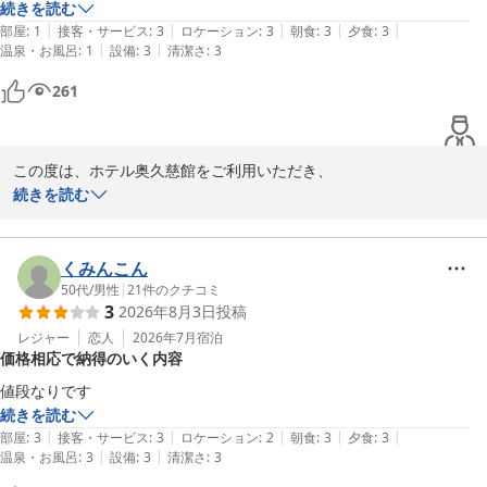
お風呂のお湯が毎回低めで　寒くて出るのが辛いです。

続きを読む
ホテル奥久慈館

|
|
|
|
|
温泉ですので設定温度の改善を願います。
部屋
:
1
接客・サービス
:
3
ロケーション
:
3
朝食
:
3
夕食
:
3
|
|
温泉・お風呂
:
1
設備
:
3
清潔さ
:
3
大子温泉 ホテル奥久慈館（伊東園ホテルズ）
261
2026-05-20
この度は、ホテル奥久慈館をご利用いただき、

誠にありがとうございました。

続きを読む
ご滞在に際しまして、

布団の硬さや、お湯の温度が低かった点について、ご不便とご不快
くみんこん
な思いをさせてしまいましたこと、深くお詫び申し上げます。

50代
/
男性
|
21
件のクチコミ
3
2026年8月3日
投稿
お寄せいただいた貴重なご意見を真摯に受け止め、今後の改善に努
レジャー
恋人
2026年7月
宿泊
価格相応で納得のいく内容
めてまいります。

値段なりです
またのお越しを、お待ちしております。

続きを読む
|
|
|
|
|
部屋
:
3
接客・サービス
:
3
ロケーション
:
2
朝食
:
3
夕食
:
3
奥久慈館

|
|
温泉・お風呂
:
3
設備
:
3
清潔さ
:
3