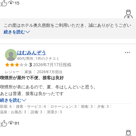
15
大子温泉 ホテル奥久慈館（伊東園ホテルズ）
2026-05-15
この度はホテル奥久慈館をご利用いただき、誠にありがとうござい
ます。

続きを読む
ご宿泊の感想をお寄せいただき重ねて御礼申し上げます。

価格につきましてご納得いただけたとのこと、安心いたしました。

はむみんぞう
40代
/
男性
|
1
件のクチコミ
3
2026年7月17日
投稿
今後もお客様に快適にお過ごしいただけるよう、サービスの向上に

努めてまいります。

レジャー
家族
2026年7月
宿泊
喫煙所が屋外で不便、接客は良好
またのお越しをスタッフ一同、心よりお待ちしております。

喫煙所が表にあるので、夏、冬はしんどいと思う。

ホテル奥久慈館

あとは普通、接客は良かったです
菊池
続きを読む
|
|
|
|
|
部屋
:
4
接客・サービス
:
4
ロケーション
:
3
朝食
:
3
夕食
:
3
大子温泉 ホテル奥久慈館（伊東園ホテルズ）
|
|
温泉・お風呂
:
3
設備
:
3
清潔さ
:
3
2026-08-04
91