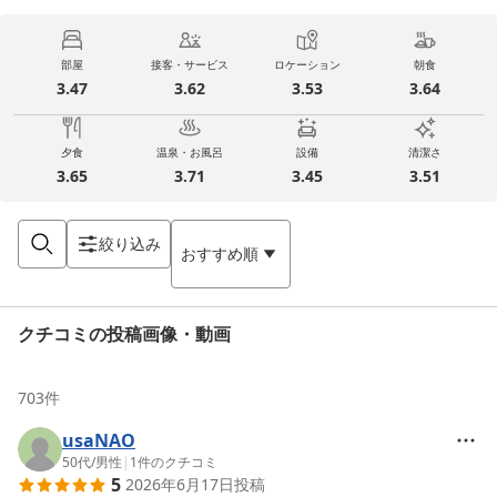
部屋
接客・サービス
ロケーション
朝食
3.47
3.62
3.53
3.64
夕食
温泉・お風呂
設備
清潔さ
3.65
3.71
3.45
3.51
絞り込み
おすすめ順
クチコミの投稿画像・動画
703
件
usaNAO
50代
/
男性
|
1
件のクチコミ
5
2026年6月17日
投稿