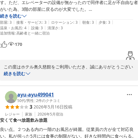
奥久慈館

す。ただ、エレベーターの設備が無かったので同伴者に足が不自由な者
　鈴木
がいた為、3階の部屋に戻るのが大変でした。

それ以外は普通だと思います。温泉はぬるめで

続きを読む
大子温泉 ホテル奥久慈館（伊東園ホテルズ）
|
|
|
|
|
時期的にちょうど良かったです。
部屋
:
3
接客・サービス
:
3
ロケーション
:
3
朝食
:
3
夕食
:
3
2026-05-23
|
|
温泉・お風呂
:
4
設備
:
3
清潔さ
:
3
追加情報
:
高齢者と一緒に宿泊
170
この度はホテル奥久慈館をご利用いただき、誠にありがとうござい
ます。

続きを読む
お部屋の広さについてお褒めの言葉をいただき、また温泉につきま
しては季節感と共にお楽しみいただけたご様子で何よりでございま
す。

ayu-ayu499041
一方で、エレベーターの設備がなく、お連れ様には階段のご移動で
50代
/
男性
|
2
件のクチコミ
3
2026年5月16日
投稿
ご不便をおかけしてしまい、大変心苦しく存じます。足の不自由な
方やご高齢の方には、事前の配慮が至らず申し訳ございませんでし
レジャー
家族
2026年5月
宿泊
安くて食べ放題飲み放題
た。

お客様の貴重なご意見を工夫し、次回は快適にお過ごしいただける
良い点。２つある内の一階のお風呂が綺麗。従業員の方が全て対応良
よう

い。私が伺った5月には食事の制限がない。好きな時間内に食べらる。