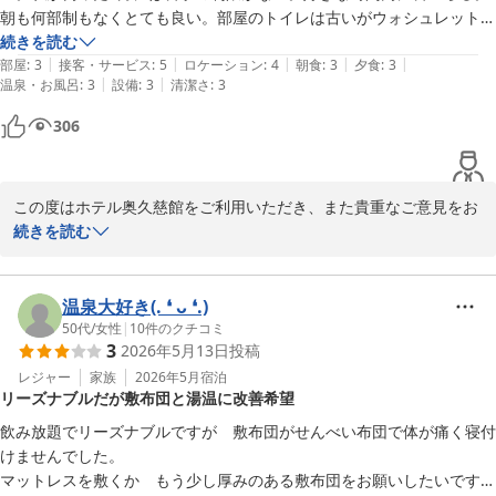
努めてまいりますので、

朝も何部制もなくとても良い。部屋のトイレは古いがウォシュレットが
またのお越しをスタッフ一同お待ちしております。

着いてる。この近辺で安くて食べ放題、飲み放題の宿はない。建物は古
続きを読む
|
|
|
|
|
いが安く泊まりたいならここしかありません。

部屋
:
3
接客・サービス
:
5
ロケーション
:
4
朝食
:
3
夕食
:
3
ホテル奥久慈館

|
|
温泉・お風呂
:
3
設備
:
3
清潔さ
:
3
改善点。お酒類でサワー系が薄い。メインディッシュが無い。今回はお
菊池
刺身はあったがマグロがなかった。部屋にある貴重品BOX部屋の鍵を持
306
って風呂場へ、そこで100円を入れないと貴重品を入れられないのが残
大子温泉 ホテル奥久慈館（伊東園ホテルズ）
念。

2026-07-15
この度はホテル奥久慈館をご利用いただき、また貴重なご意見をお
寄せいただき誠にありがとうございます。

続きを読む
一方で、お食事内容に関しましてマグロのご提供がなかった点や、
貴重品ボックスのご利用方法につきましてご不便をおかけし、申し
温泉大好き(⁠.⁠ ⁠❛⁠ ⁠ᴗ⁠ ⁠❛⁠.⁠)
訳ございませんでした。いただいたご意見は今後のサービス改善の
50代
/
女性
|
10
件のクチコミ
3
2026年5月13日
投稿
参考とさせていただき、より快適にお過ごしいただける環境づくり
に努めてまいります。

レジャー
家族
2026年5月
宿泊
リーズナブルだが敷布団と湯温に改善希望
今後も価格以上のご満足を感じていただける宿を目指してまいりま
飲み放題でリーズナブルですが　敷布団がせんべい布団で体が痛く寝付
すので、また機会がございましたらぜひご利用くださいませ。スタ
けませんでした。

ッフ一同、心よりお待ちしております。

マットレスを敷くか　もう少し厚みのある敷布団をお願いしたいです。
