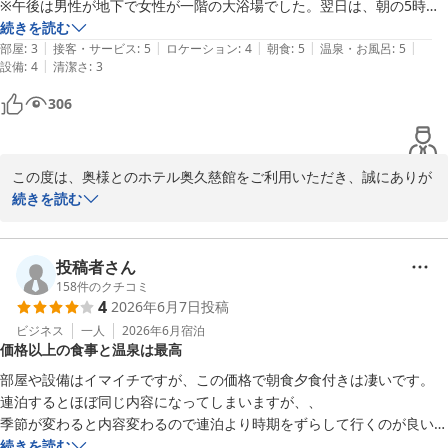
ホテル奥久慈館

※午後は男性が地下で女性が一階の大浴場でした。翌日は、朝の5時か
菊池
ら場所が入れ替わって入浴ができました。どちらもいい温泉で、温泉と
続きを読む
|
|
|
|
|
周辺の観光目的で尋ねたので大変満足しました。

部屋
:
3
接客・サービス
:
5
ロケーション
:
4
朝食
:
5
温泉・お風呂
:
5
大子温泉 ホテル奥久慈館（伊東園ホテルズ）
|
設備
:
4
清潔さ
:
3
△地下の脱衣所のトイレは、和式で臭いもあり改善点

2026-07-15
バイキング朝食

306
※おいしかったです。スタッフの方の対応も丁寧でした。会場の広さも
十分で、BGMも心地よかったです。メニューも豊富で私たちは大満足
でした。

この度は、奥様とのホテル奥久慈館をご利用いただき、誠にありが
※会場に入る前に「食事中」「空き」と書かれたパウチされたカードを
とうございます。

続きを読む
渡され後から来た方が、わかりやすく良いアイディアだと思いました。

温泉やバイキング朝食、ならびに周辺の観光につきましてもご満足
駐車場

いただけたご様子を伺い、大変嬉しく存じます。

※第一・第二とホテルの近くにあり便利だと思いました。15時のチェッ
地下大浴場の脱衣所に関しまして、貴重なご意見をいただきありが
投稿者さん
クインでしたので、好きな場所に止められました。第一駐車場が満車に
とうございます。設備面でのご不便をおかけし申し訳ございませ
158
件のクチコミ
なるとスタッフの方が、第二へ誘導もしていました。

4
2026年6月7日
投稿
ん。いただいたご意見につきましては、今後の施設運営の参考にさ
観光

せていただきます。

ビジネス
一人
2026年6月
宿泊
※龍神吊り大橋、袋田の滝をめぐってホテルに向かいました。ほかにも
価格以上の食事と温泉は最高
また、バイキング会場でのカード活用や駐車場の運用につきまして
アクティビティ豊富なホテル周辺です。
も、温かいお言葉を賜り重ねて御礼申し上げます。スタッフの対応
部屋や設備はイマイチですが、この価格で朝食夕食付きは凄いです。

へのお褒めの言葉は、日々の励みとなります。

連泊するとほぼ同じ内容になってしまいますが、、

当館周辺には魅力的なスポットが数多くございます。

季節が変わると内容変わるので連泊より時期をずらして行くのが良いで
また機会がございましたら、ぜひ当館へお越しください。

す。

続きを読む