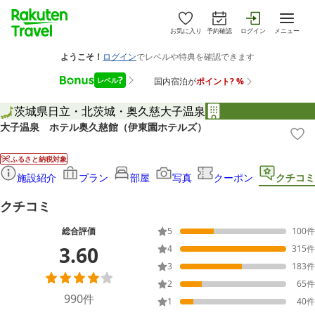
お気に入り
予約確認
ログイン
メニュー
茨城県
日立・北茨城・奥久慈
大子温泉
大子温泉 ホテル奥久慈館（伊東園ホテルズ）
ふるさと納税対象
施設紹介
プラン
部屋
写真
クーポン
クチコミ
クチコミ
総合評価
5
100
件
3.60
4
315
件
3
183
件
2
65
件
990
件
1
40
件