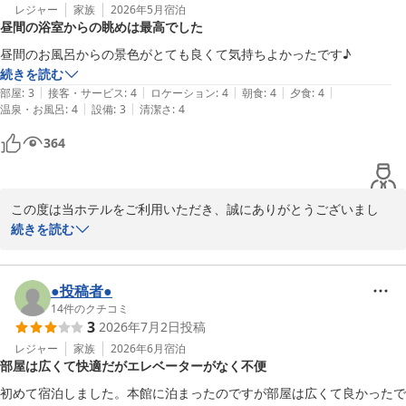
また、当ホテルから車で15分の袋田の滝は4度の滝とも呼ばれ季節
レジャー
家族
2026年5月
宿泊
昼間の浴室からの眺めは最高でした
ごとに違った景色を見せてくれます。

新緑の時期から夏場にかけては滝の水量が多い日が多く豪快な滝を
昼間のお風呂からの景色がとても良くて気持ちよかったです♪
お楽しみいただけます

続きを読む
|
|
|
|
|
部屋
:
3
接客・サービス
:
4
ロケーション
:
4
朝食
:
4
夕食
:
4
ご来館の際にお立ち寄りいただいてはいかがでしょうか！

|
|
温泉・お風呂
:
4
設備
:
3
清潔さ
:
4
364
またのお越しをお待ちしております。

奥久慈館

この度は当ホテルをご利用いただき、誠にありがとうございまし
　鈴木
た。

続きを読む
大浴場からの眺望にご満足いただきまして、

大子温泉 ホテル奥久慈館（伊東園ホテルズ）
大変嬉しく思います。

2026-05-24
●投稿者●
当ホテルは周りを山々に囲まれており、秋には新緑の季節とはまた
14
件のクチコミ
3
2026年7月2日
投稿
一味違った美しい紅葉をお楽しみいただけます。

季節を変えてのまたのお越しを、スタッフ一同お待ち申し上げてお
レジャー
家族
2026年6月
宿泊
部屋は広くて快適だがエレベーターがなく不便
ります。

初めて宿泊しました。本館に泊まったのですが部屋は広くて良かったで