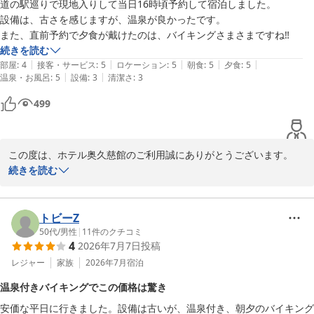
道の駅巡りで現地入りして当日16時頃予約して宿泊しました。

もご入浴いただけたこと、大変光栄でございます。

設備は、古さを感じますが、温泉が良かったです。

また、期間限定の串揚げフェアもお楽しみいただけたようで嬉しい
また、直前予約で夕食が戴けたのは、バイキングさまさまですね‼️
限りです。アスパラガスや岩下の新生姜タルタルソース、さらに名
続きを読む
物の梅酒までご堪能いただけたとのお言葉は、調理スタッフにとっ
|
|
|
|
|
部屋
:
4
接客・サービス
:
5
ロケーション
:
5
朝食
:
5
夕食
:
5
て大きな励みとなります。

|
|
温泉・お風呂
:
5
設備
:
3
清潔さ
:
3
ツーリングでお越しのお客様への対応にも暖かいお言葉をありがと
うございます。次回はぜひ愛車でお越しいただき、大子町の自然や
499
温泉をさらに満喫していただければ幸いです。

またお会いできます日を、スタッフ一同心よりお待ちしておりま
す。

この度は、ホテル奥久慈館のご利用誠にありがとうございます。

設備の古さが感じられ至らぬ点があったと思いますが、当館の温泉
続きを読む
ホテル奥久慈館

や夕食バイキングにご満足いただけたようで嬉しく存じます。

鈴木
今後もお客様が快適に過ごせるよう努めてまいりますので、

大子温泉 ホテル奥久慈館（伊東園ホテルズ）
ぜひまたのお越しをスタッフ一同心よりお待ちしております。

トビーZ
2026-05-27
ホテル奥久慈館

50代
/
男性
|
11
件のクチコミ
4
2026年7月7日
投稿
レジャー
家族
2026年7月
宿泊
大子温泉 ホテル奥久慈館（伊東園ホテルズ）
温泉付きバイキングでこの価格は驚き
2026-07-15
安価な平日に行きました。設備は古いが、温泉付き、朝夕のバイキング