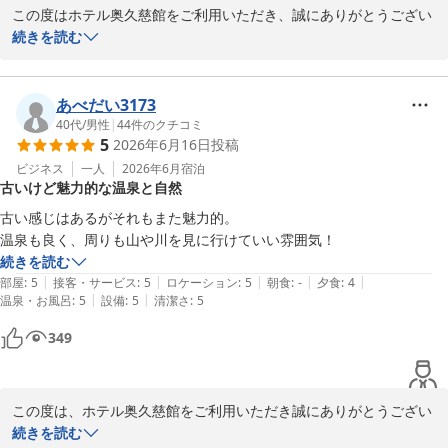
2026-05-07
この度はホテル奥久慈館をご利用いただき、誠にありがとうござい
ます。

続きを読む
「金額以上の満足感」との大変嬉しいお言葉を頂戴し、

スタッフ一同感激しております。

あべだい3173
コストパフォーマンスにご満足いただけたようで、何よりでござい
40代
/
男性
|
44
件のクチコミ
5
2026年6月16日
投稿
ます。

今後もお客様に快適にお過ごしいただけるよう、サービスの向上に

ビジネス
一人
2026年6月
宿泊
古いけど魅力的な温泉と自然
努めてまいります。

またのお越しを心よりお待ちしております。

古い感じはあるがそれもまた魅力的。

温泉も良く、周りも山や川を見に行けていい雰囲気！
ホテル奥久慈館

続きを読む
菊池
|
|
|
|
|
部屋
:
5
接客・サービス
:
5
ロケーション
:
5
朝食
:
-
夕食
:
4
|
|
温泉・お風呂
:
5
設備
:
5
清潔さ
:
5
大子温泉 ホテル奥久慈館（伊東園ホテルズ）
349
2026-07-15
この度は、ホテル奥久慈館をご利用いただき誠にありがとうござい
ました。

続きを読む