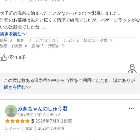
フロントの方は皆さん感じが良かったです。

大子町の温泉に泊まったことがなかったのでお邪魔しました。

これからもお客様にご満足いただけるサービスを提供できるよう、

お土産コーナーも種類があり、団子や饅頭を食べ過ぎるとバイキングを
別館のお部屋は以外と広くて清潔で綺麗でしたが、バゲージラックがな
日々改善に努めてまいります。

満喫出来ないので気を付けましょう。

いのは残念でしたね…

続きを読む
またのお越しを心よりお待ち申し上げております。

都会の価値観から離れて本当にのんびり過ごしたい方向けのホテルで
|
|
|
|
|
浴場は昭和レトロな手の込んだ雰囲気の作りで、温泉も柔らかで何度も
部屋
:
3
接客・サービス
:
3
ロケーション
:
2
朝食
:
3
夕食
:
4
す。

|
|
温泉・お風呂
:
4
設備
:
3
清潔さ
:
3
入りました。

ホテル奥久慈館 

　　鈴木
また来ます。
1.3
千
食事は期間限定の串揚げフェア中で、大好きなアスパラガスあり、岩下
大子温泉 ホテル奥久慈館（伊東園ホテルズ）
の新生姜のタルタルソースを添えて沢山頂きました。美味しかです！

2026-06-17
名物の梅酒はまろやかでロックで頂きました。

この度は数ある温泉宿の中から当館をご利用いただき、誠にありが
とうございました。

続きを読む
ツーリングで来た方のバイクを軒下に置かせてくれるのはいいですね。
また、ご滞在のご感想を丁寧にお寄せいただき重ねて御礼申し申し
次回はバイクで伺います。
上げます。

別館のお部屋につきまして、広さや清潔感にご満足いただけたご様
みきちゃんのしゅう君
子を嬉しく拝見いたしました。一方で、バゲージラックにつきまし
60代
/
男性
|
9
件のクチコミ
5
2026年7月8日
投稿
てはご不便をお掛けし申し訳ございません。今後の備品改善の参考
とさせていただきます。

レジャー
家族
2026年7月
宿泊
温泉では昭和レトロな雰囲気と泉質をお気に召していただき、何度