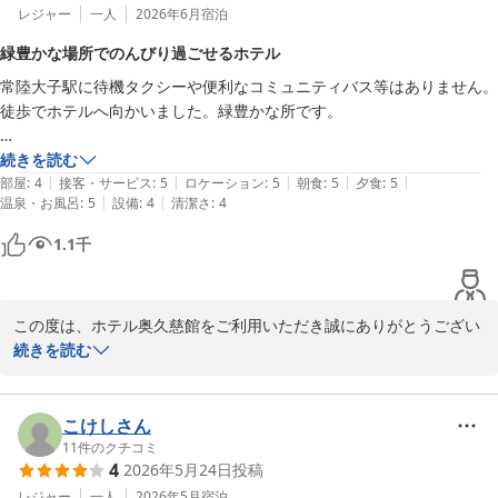
レジャー
一人
2026年6月
宿泊
緑豊かな場所でのんびり過ごせるホテル
常陸大子駅に待機タクシーや便利なコミュニティバス等はありません。
徒歩でホテルへ向かいました。緑豊かな所です。

車持ちじゃない私はコスパ・タイパなんてナウでヤングな事を考えず、
続きを読む
|
|
|
|
|
大子町周辺の不便を楽しむ感覚で２泊３日を過ごしました。

部屋
:
4
接客・サービス
:
5
ロケーション
:
5
朝食
:
5
夕食
:
5
|
|
温泉・お風呂
:
5
設備
:
4
清潔さ
:
4
朝夕のバイキングは種類が多いです。一泊二泊なら飽きないでしょう。

1.1
千
バイキングの開始時間直後は行列が出来ていました。

昼は坂を下りた国道沿いを歩いて７分位の所に美味しいレストランが昼
この度は、ホテル奥久慈館をご利用いただき誠にありがとうござい
時から１５時まで営業しているのでオススメです。

ました。

続きを読む
尚、行きませんでしたがレストランとは反対方向に国道をひたすら歩く
ご滞在をお楽しみいただけたとのこと、大変嬉しく思います。

と道の駅が在り、食事や入浴も出来ます。

当館の周辺は、温泉街とはまた違い山々に囲まれた素朴な環境では
こけしさん
ございますが、

11
件のクチコミ
お風呂は男湯が午後から地下１階、１階が朝５時から入れます。どちら
4
2026年5月24日
投稿
日頃の疲れを癒し、心ゆくまでお寛ぎいただける場所でありたいと
も広くてのんびり出来ました。

思っております。

レジャー
一人
2026年5月
宿泊