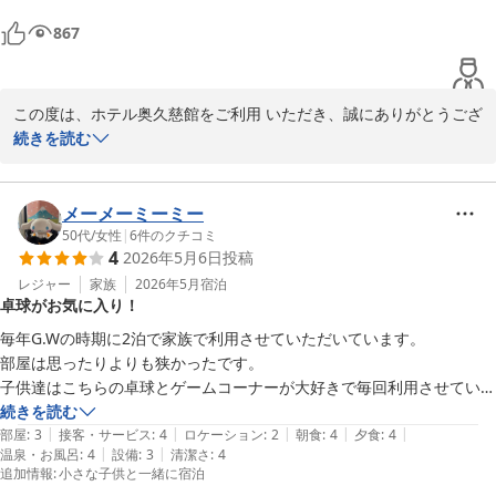
た。

あとコインランドリーは100円玉しか使用出来ず両替機も無くフロント
867
奥久慈館

　鈴木
大子温泉 ホテル奥久慈館（伊東園ホテルズ）
この度は、ホテル奥久慈館をご利用 いただき、誠にありがとうござ
2026-06-01
いました。

続きを読む
当館のバイキングや露天風呂にご満足いただけましたこと、大変嬉
しく存じます。

メーメーミーミー
一方で、施設に関しましてご不便な思いをさせてしまいましたこ
50代
/
女性
|
6
件のクチコミ
4
2026年5月6日
投稿
と、深くお詫び申し上げます。

レジャー
家族
2026年5月
宿泊
卓球がお気に入り！
いただいた貴重なご意見をもとに、今後の改善に努めてまいりま
す。

毎年G.Wの時期に2泊で家族で利用させていただいています。

部屋は思ったりよりも狭かったです。

またのお越しを、スタッフ一同心よりお待ち申し上げております。

子供達はこちらの卓球とゲームコーナーが大好きで毎回利用させていた
だいています。

続きを読む
奥久慈館

|
|
|
|
|
朝食と夕食のバイキングも充実していて満足ではありますが、強いて言
部屋
:
3
接客・サービス
:
4
ロケーション
:
2
朝食
:
4
夕食
:
4
　鈴木
|
|
温泉・お風呂
:
4
設備
:
3
清潔さ
:
4
えば少しだけでも内容を変えていただければ更に最高です。

追加情報
:
小さな子供と一緒に宿泊
例えばスパゲッティのタラコパスタを違う味にするとか？

大子温泉 ホテル奥久慈館（伊東園ホテルズ）