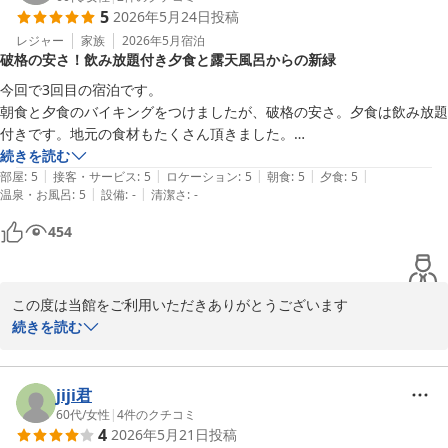
5
2026年5月24日
投稿
お客様からいただいたご意見をいただき、より快適にお過ごしいた
だけるよう、設備の改善およびサービスの向上に努めてまいりま
レジャー
家族
2026年5月
宿泊
破格の安さ！飲み放題付き夕食と露天風呂からの新緑
す。

今回で3回目の宿泊です。

またのお越しを、スタッフ一同お待ちしております。

朝食と夕食のバイキングをつけましたが、破格の安さ。夕食は飲み放題
付きです。地元の食材もたくさん頂きました。

奥久慈館

また、露天風呂からの新緑がとても綺麗で癒されました。
続きを読む
　鈴木
|
|
|
|
|
部屋
:
5
接客・サービス
:
5
ロケーション
:
5
朝食
:
5
夕食
:
5
|
|
温泉・お風呂
:
5
設備
:
-
清潔さ
:
-
大子温泉 ホテル奥久慈館（伊東園ホテルズ）
454
2026-06-17
この度は当館をご利用いただきありがとうございます

続きを読む
当館の朝・夕バイキングや温泉にご満足いただけましたようで、大
変嬉しく感じております。

大子温泉は美人の湯として親しまれておりお肌に効能があることが
jiji君
特徴です。

60代
/
女性
|
4
件のクチコミ
4
2026年5月21日
投稿