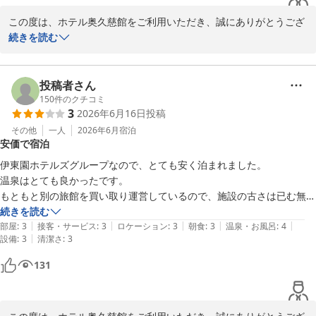
この度は、ホテル奥久慈館をご利用いただき、誠にありがとうござ
います。

続きを読む
接客に関しまして温かいお言葉をいただき、大変励みになります。

投稿者さん
また、喫煙所の場所につきまして貴重なご意見をありがとうござい
150
件のクチコミ
3
2026年6月16日
投稿
ます。お客様にはご不便をおかけしてしまい申し訳ございません。

いただいたご意見をもとに日々改善に努めてまいります。

その他
一人
2026年6月
宿泊
安価で宿泊
これから暑い季節となりますが、またお近くにお越しの際はぜひ当
伊東園ホテルズグループなので、とても安く泊まれました。

館をご利用ください。

温泉はとても良かったです。

またのお越しを心よりお待ちしております。

もともと別の旅館を買い取り運営しているので、施設の古さは已む無し
かもしれません。

続きを読む
ホテル奥久慈館

|
|
|
|
|
その分、宿泊料も安いので。
部屋
:
3
接客・サービス
:
3
ロケーション
:
3
朝食
:
3
温泉・お風呂
:
4
鈴木
|
設備
:
3
清潔さ
:
3
大子温泉 ホテル奥久慈館（伊東園ホテルズ）
131
2026-07-18