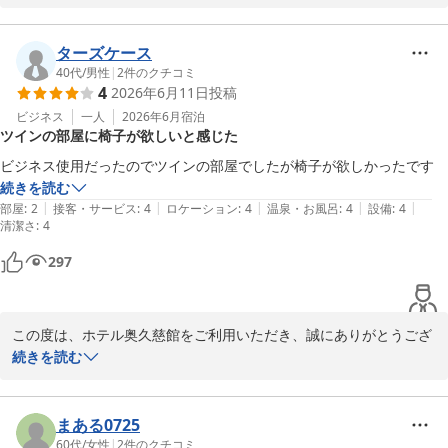
「古さはあるものの魅力的」とのお言葉をいただき、スタッフ一同
大変励みになると同時に、

ターズケース
温かいご評価に救われる思いでございます。

40代
/
男性
|
2
件のクチコミ
4
2026年6月11日
投稿
当館を囲む山々は、季節ごとに美しい彩りを見せてくれます。

ビジネス
一人
2026年6月
宿泊
ツインの部屋に椅子が欲しいと感じた
また異なる季節にも、ぜひ足をお運びいただけますと幸いです。

ビジネス使用だったのでツインの部屋でしたが椅子が欲しかったです
またのお越しを、心よりお待ち申し上げております。

続きを読む
|
|
|
|
|
部屋
:
2
接客・サービス
:
4
ロケーション
:
4
温泉・お風呂
:
4
設備
:
4
清潔さ
ホテル奥久慈館 

:
4
　鈴木
297
大子温泉 ホテル奥久慈館（伊東園ホテルズ）
2026-06-17
この度は、ホテル奥久慈館をご利用いただき、誠にありがとうござ
いました。

続きを読む
ご滞在に際しまして、客室に椅子がなく、大変ご不便をおかけいた
しましたことを深くお詫び申し上げます。

まある0725
60代
/
女性
|
2
件のクチコミ