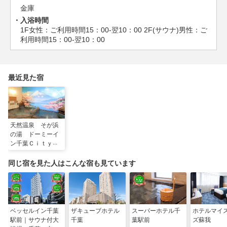
金庫
入浴時間
1F女性：ご利用時間15：00-翌10：00 2F(サウナ)男性：ご
利用時間15：00-翌10：00
最近見た宿
天然温泉 そが浜
の湯 ドーミーイ
ン千葉Ｃｉｔｙ
Ｓｏｇａ（ドーミ
ーイン・御宿野
同じ宿を見た人はこんな宿も見ています
乃 ホテルズグル
ープ）
ベッセルイン千葉
ザキューブホテル
スーパーホテル千
ホテルマイ
駅前｜サウナ付大
千葉
葉駅前
ズ蘇我