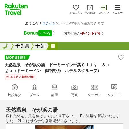
お気に入り
予約確認
ログイン
メニュー
全国
全国
千葉県
千葉
天然温泉 そが浜の湯 ドーミー
天然温泉 そが浜の湯 ドーミーイン千葉Ｃｉｔｙ Ｓｏ
ｇａ（ドーミーイン・御宿野乃 ホテルズグループ）
施設紹介
プラン
部屋
写真
クーポン
クチコミ
天然温泉 そが浜の湯
疲れた体を、足を伸ばしてお入り下さい。 1Fに浴場を新設いたしま
した。 2Fにはサウナ付き浴場がございます。