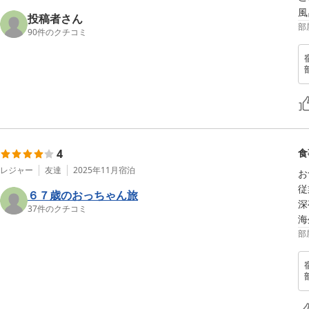
風
投稿者さん
部
90
件のクチコミ
4
食
レジャー
友達
2025年11月
宿泊
お
従
６７歳のおっちゃん旅
深
37
件のクチコミ
海
部