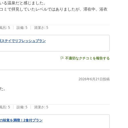
いる温泉だと感じました。

コミで拝見していたレベルではありましたが、滞在中、浴衣
|
|
風呂
:
5
設備
:
5
清潔さ
:
5
高原ステイでリフレッシュプラン
不適切なクチコミを報告する
2026年6月21日
投稿
。

|
|
風呂
:
5
設備
:
5
清潔さ
:
5
の味覚を満喫！2食付プラン