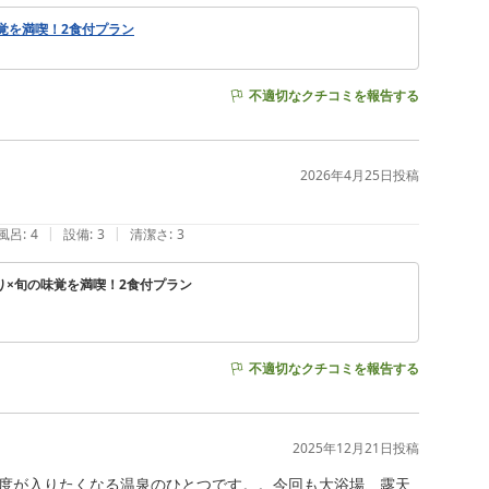
覚を満喫！2食付プラン
不適切なクチコミを報告する
2026年4月25日
投稿
|
|
風呂
:
4
設備
:
3
清潔さ
:
3
り×旬の味覚を満喫！2食付プラン
不適切なクチコミを報告する
2025年12月21日
投稿
度が入りたくなる温泉のひとつです。。今回も大浴場、露天