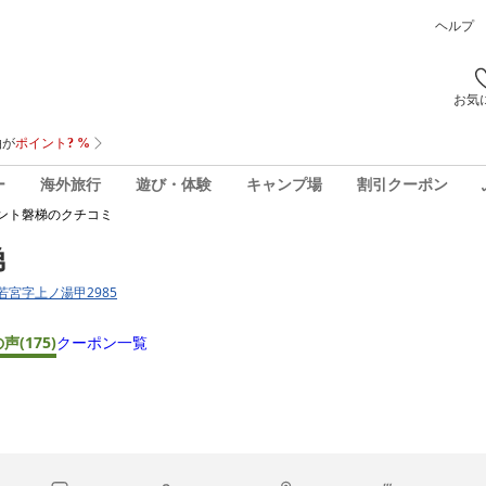
ヘルプ
お気
ー
海外旅行
遊び・体験
キャンプ場
割引クーポン
ント磐梯
のクチコミ
梯
字若宮字上ノ湯甲2985
の声
(175)
クーポン一覧