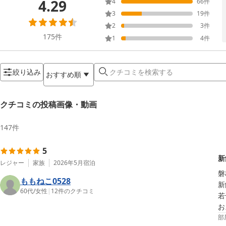
4.29
4
66
件
3
19
件
2
3
件
175
件
1
4
件
絞り込み
おすすめ順
クチコミの投稿画像・動画
147
件
5
新
レジャー
家族
2026年5月
宿泊
磐
ももねこ0528
新
60代
/
女性
|
12
件のクチコミ
若
お
部