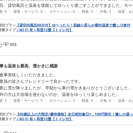
呂、貸切風呂と温泉を堪能してゆっくり過ごすことができました。モー
|
|
|
|
|
屋
:
4
接客・サービス
:
4
ロケーション
:
4
朝食
:
3
夕食
:
3
温泉・お
宿泊プラン
【貸切内風呂60分付】ゆ〜ったり！肌触り柔らか横向温泉で癒し/2食付
部屋タイプ
＜Wi‐Fi 有＞和室12畳【トイレ付】
355
事も温泉も最高、雪かきに感謝
食事美味しくいただきました。

業員の皆さんフレンドリーで良かったです。

夜に雪が降りましたが、早朝から車の雪かきありがとうございました。

外の方は大浴場を使わないのか、温泉をゆっくり楽しめました。
|
|
|
|
|
屋
:
3
接客・サービス
:
5
ロケーション
:
3
朝食
:
4
夕食
:
4
温泉・お
宿泊プラン
【60歳以上の方限定/優待価格】全日程対象◎1，100円割引！癒しの湯
部屋タイプ
＜Wi‐Fi 有＞和室12畳【トイレ付】