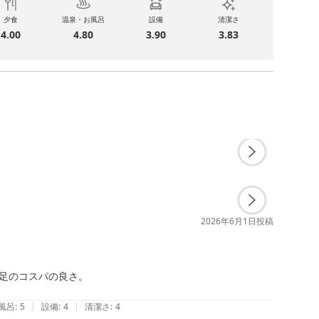
夕食
温泉・お風呂
設備
清潔さ
4.00
4.80
3.90
3.83
2026年6月1日
投稿
足のコスパの良さ。

|
|
風呂
:
5
設備
:
4
清潔さ
:
4