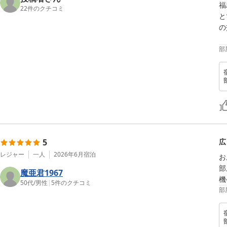
福
22
件のクチコミ
と
の
部
5
広
レジャー
一人
2026年6月
宿泊
お
部
魔亜君1967
機
50代
/
男性
|
5
件のクチコミ
部