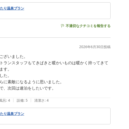
ったり温泉プラン
不適切なクチコミを報告する
2026年6月30日
投稿
ございました。

トランスタッフもてきぱきと暖かいものは暖かく持ってきて
す。

た。

らに素敵になるように思いました。

で、次回は連泊をしたいです。

|
|
風呂
:
4
設備
:
5
清潔さ
:
4
ったり温泉プラン