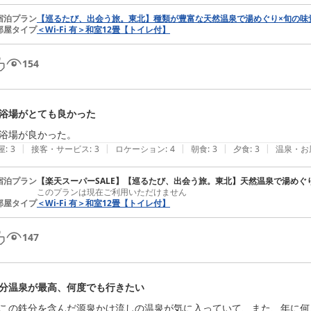
宿泊プラン
【巡るたび、出会う旅。東北】種類が豊富な天然温泉で湯めぐり×旬の味
部屋タイプ
＜Wi‐Fi 有＞和室12畳【トイレ付】
154
浴場がとても良かった
浴場が良かった。
|
|
|
|
|
屋
:
3
接客・サービス
:
3
ロケーション
:
4
朝食
:
3
夕食
:
3
温泉・お
宿泊プラン
【楽天スーパーSALE】【巡るたび、出会う旅。東北】天然温泉で湯めぐ
このプランは現在ご利用いただけません
部屋タイプ
＜Wi‐Fi 有＞和室12畳【トイレ付】
147
分温泉が最高、何度でも行きたい
この鉄分を含んだ源泉かけ流しの温泉が気に入っていて、また、年に何