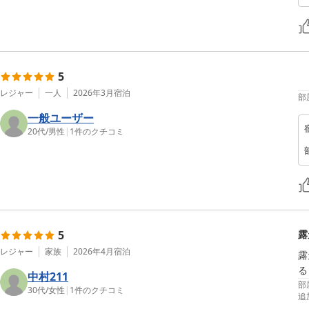
5
レジャー
一人
2026年3月
宿泊
部
一般ユーザー
20代
/
男性
|
1
件のクチコミ
5
露
レジャー
家族
2026年4月
宿泊
露
る
中村211
部
30代
/
女性
|
1
件のクチコミ
追