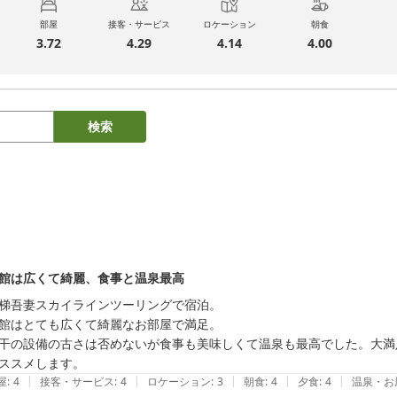
部屋
接客・サービス
ロケーション
朝食
3.72
4.29
4.14
4.00
検索
館は広くて綺麗、食事と温泉最高
梯吾妻スカイラインツーリングで宿泊。

館はとても広くて綺麗なお部屋で満足。

干の設備の古さは否めないが食事も美味しくて温泉も最高でした。大満
ススメします。
|
|
|
|
|
屋
:
4
接客・サービス
:
4
ロケーション
:
3
朝食
:
4
夕食
:
4
温泉・お