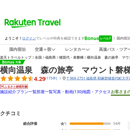
国内宿泊
交通＋宿
レンタカー
高速バス・ツア
楽天トラベルトップ
全国
福島県
猪苗代・表磐梯
横向温泉 森の旅亭 マウ
横向温泉 森の旅亭 マウント磐
4.29
(
175
件
)
〒
969-2751 福島県 耶麻郡猪苗代町大
ふるさと納税対象
施設紹介
プラン一覧
部屋一覧
写真・動画
(130)
地図・アクセス
お客さま
クチコミ
総合評価
5
54
件