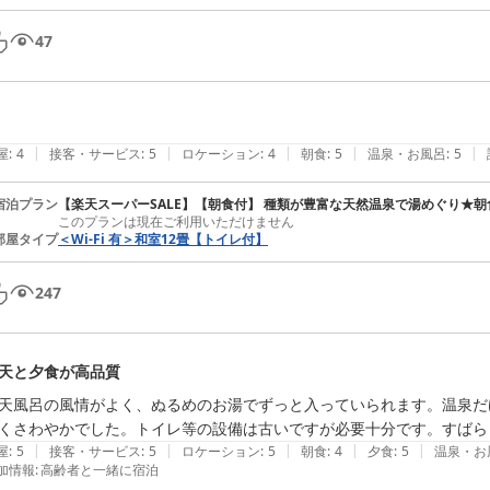
47
|
|
|
|
|
屋
:
4
接客・サービス
:
5
ロケーション
:
4
朝食
:
5
温泉・お風呂
:
5
宿泊プラン
【楽天スーパーSALE】【朝食付】 種類が豊富な天然温泉で湯めぐり★
このプランは現在ご利用いただけません
部屋タイプ
＜Wi‐Fi 有＞和室12畳【トイレ付】
247
天と夕食が高品質
天風呂の風情がよく、ぬるめのお湯でずっと入っていられます。温泉だ
くさわやかでした。トイレ等の設備は古いですが必要十分です。すばら
|
|
|
|
|
屋
:
5
接客・サービス
:
5
ロケーション
:
5
朝食
:
4
夕食
:
5
温泉・お
加情報
:
高齢者と一緒に宿泊