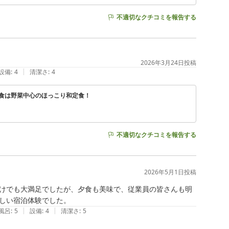
不適切なクチコミを報告する
2026年3月24日
投稿
|
設備
:
4
清潔さ
:
4
朝食は野菜中心のほっこり和定食！
不適切なクチコミを報告する
2026年5月1日
投稿
けでも大満足でしたが、夕食も美味で、従業員の皆さんも明
しい宿泊体験でした。
|
|
風呂
:
5
設備
:
4
清潔さ
:
5