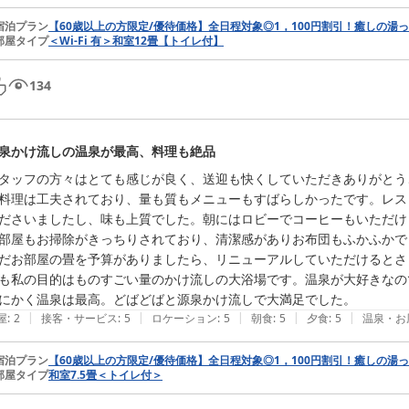
宿泊プラン
【60歳以上の方限定/優待価格】全日程対象◎1，100円割引！癒しの湯
部屋タイプ
＜Wi‐Fi 有＞和室12畳【トイレ付】
134
泉かけ流しの温泉が最高、料理も絶品
タッフの方々はとても感じが良く、送迎も快くしていただきありがとう
料理は工夫されており、量も質もメニューもすばらしかったです。レス
ださいましたし、味も上質でした。朝にはロビーでコーヒーもいただけま
部屋もお掃除がきっちりされており、清潔感がありお布団もふかふかでし
だお部屋の畳を予算がありましたら、リニューアルしていただけるとさ
も私の目的はものすごい量のかけ流しの大浴場です。温泉が大好きなの
にかく温泉は最高。どばどばと源泉かけ流しで大満足でした。
|
|
|
|
|
屋
:
2
接客・サービス
:
5
ロケーション
:
5
朝食
:
5
夕食
:
5
温泉・お
宿泊プラン
【60歳以上の方限定/優待価格】全日程対象◎1，100円割引！癒しの湯
部屋タイプ
和室7.5畳＜トイレ付＞