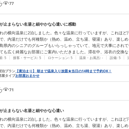
77
が止まらない名湯と細やかな心遣いに感動
れの横向温泉に2泊しました。色々な温泉に行っていますが、これほど
で、内湯だけでも何種類か（熱め、温め、立ち湯、寝湯）あり、楽しめま
島県内のシニアのグループもいらっしゃっていて、地元で大事にされて
ても広く綺麗なお部屋にご案内いただきました。滞在中、浴衣の交換な
|
|
|
|
|
屋
:
5
接客・サービス
:
5
ロケーション
:
5
温泉・お風呂
:
-
設備
:
5
宿泊プラン
【素泊まり】 朝まで温泉入り放題★当日の14時まで予約OK！
部屋タイプ
お部屋おまかせ
71
が止まらない名湯と細やかな心遣い
れの横向温泉に2泊しました。色々な温泉に行っていますが、これほど
で、内湯だけでも何種類か（熱め、温め、立ち湯、寝湯）あり、楽しめま