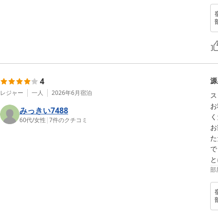
4
源
レジャー
一人
2026年6月
宿泊
ス
お
みっきい7488
く
60代
/
女性
|
7
件のクチコミ
お
た
で
と
部