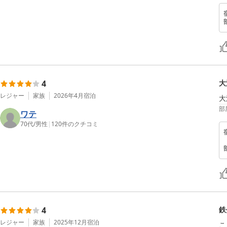
4
大
レジャー
家族
2026年4月
宿泊
大
部
ワテ
70代
/
男性
|
120
件のクチコミ
4
鉄
レジャー
家族
2025年12月
宿泊
こ