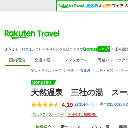
国内宿泊
交通＋宿
レンタカー
高速バス・ツア
楽天トラベルトップ
全国
青森県
八戸・三沢・七戸十
天然温泉 三社の湯 スー
4.19
(
2,314
件)
〒031-0085
サステナブルトラベル
施設紹介
宿ニュース
プラン一覧
部屋