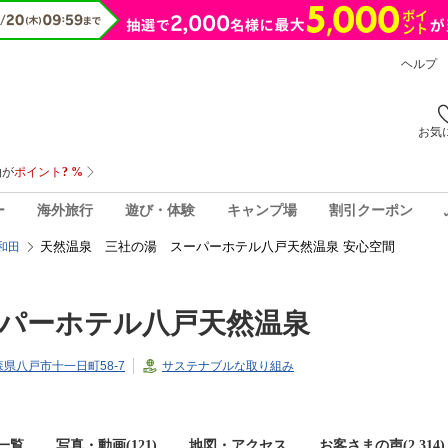
ヘルプ
お気
ー
海外旅行
遊び・体験
キャンプ場
割引クーポン
天然温泉 三社の湯 スーパーホテル八戸天然温泉 安心空間
和田
パーホテル八戸天然温泉
青森県八戸市十一日町58-7
サステナブルな取り組み
一覧
写真・動画(121)
地図・アクセス
お客さまの声(
2,314
)