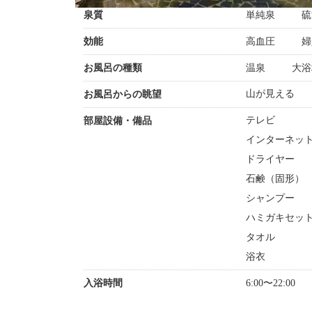
泉質
単純泉
硫
効能
高血圧
婦
お風呂の種類
温泉
大浴
山が見える
お風呂からの眺望
テレビ
部屋設備・備品
インターネット
ドライヤー
石鹸（固形）
シャンプー
ハミガキセッ
タオル
浴衣
入浴時間
6:00〜22:00