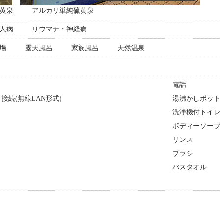
黄泉
アルカリ単純硫黄泉
人病
リウマチ・神経病
場
露天風呂
家族風呂
天然温泉
電話
接続(無線LAN形式)
湯沸かしポッ
洗浄機付トイ
ボディーソー
リンス
ト
ブラシ
バスタオル