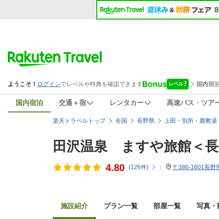
国内宿泊
交通＋宿
レンタカー
高速バス・ツア
楽天トラベルトップ
全国
長野県
上田・別所・鹿教湯
田沢温泉 ますや旅館＜長
4.80
(
126
件)
〒386-1601
施設紹介
プラン一覧
部屋一覧
写真・動