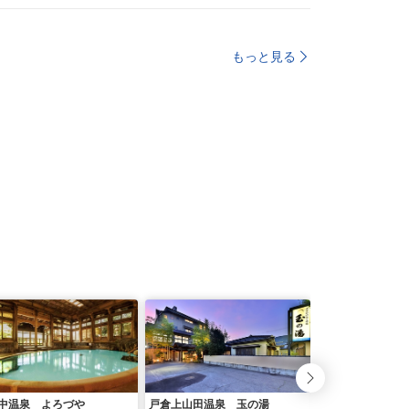
もっと見る
中温泉 よろづや
戸倉上山田温泉 玉の湯
小石の湯 正明館