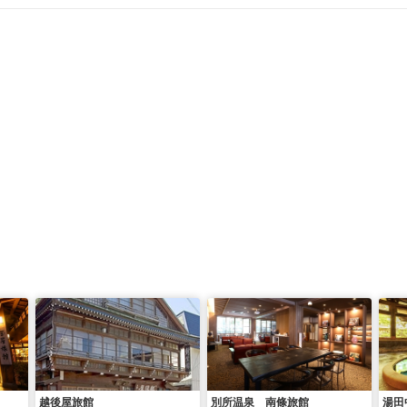
越後屋旅館
別所温泉 南條旅館
湯田