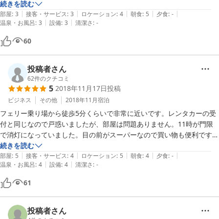
また福江島に行くときは利用させていただきます(^^)

続きを読む
|
|
|
|
|
お世話になりました。
部屋
:
3
接客・サービス
:
3
ロケーション
:
4
朝食
:
5
夕食
:
-
|
|
温泉・お風呂
:
3
設備
:
3
清潔さ
:
-
60
投稿者さん
62
件のクチコミ
5
2018年11月17日
投稿
ビジネス
その他
2018年11月
宿泊
フェリー乗り場から徒歩5分くらいで非常に近いです。レンタカーの受
付と同じなので戸惑いましたが、部屋は問題ありません。11時が門限
で消灯になっていました。目の前がスーパーなので買い物も便利です。
定食や寿司や居酒屋なの徒歩圏内にあります。朝食は和食、洋食、カレ
続きを読む
|
|
|
|
|
ーの中から前日に選択します。和食を食べましたが、朝カレーもおいし
部屋
:
5
接客・サービス
:
4
ロケーション
:
5
朝食
:
4
夕食
:
-
|
|
温泉・お風呂
:
4
設備
:
4
清潔さ
:
-
そうでした。
61
投稿者さん