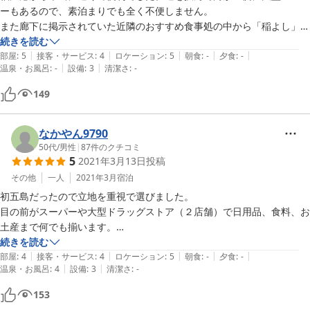
ーもあるので、素泊まりでも全く不便しません。

また廊下に掲示されていた近隣のおすすめ食事処の中から「稲よし」さ
んに伺いましたが、おすすめどおり美味しいうえにボリューム充分なう
続きを読む
|
|
|
|
|
えに安い!最高でした!

部屋
:
5
接客・サービス
:
4
ロケーション
:
5
朝食
:
-
夕食
:
-
|
|
温泉・お風呂
:
-
設備
:
3
清潔さ
:
-
素泊まりだったので食事は評価なしです。(お風呂も使わずに寝てしま
149
ったので評価なしです)
なかやん9790
50代
/
男性
|
87
件のクチコミ
5
2021年3月13日
投稿
その他
一人
2021年3月
宿泊
初五島だったので立地を重視で選びました。

目の前がスーパーや大型ドラッグストア（２店舗）で日用品、食料、お
土産まで何でも揃います。

レンタカー事務所の２階が部屋ですが結果的に貸し切り利用になったの
続きを読む
|
|
|
|
|
で静かにのんびり過ごせました。

部屋
:
4
接客・サービス
:
4
ロケーション
:
5
朝食
:
-
夕食
:
-
|
|
温泉・お風呂
:
4
設備
:
3
清潔さ
:
-
スタッフの対応も親切ですがサッパリしており気楽に過ごせました。

プレハブ建てのような感じなので他にお客さんがいると音とかかなり気
153
になりそうな感じではあります。
