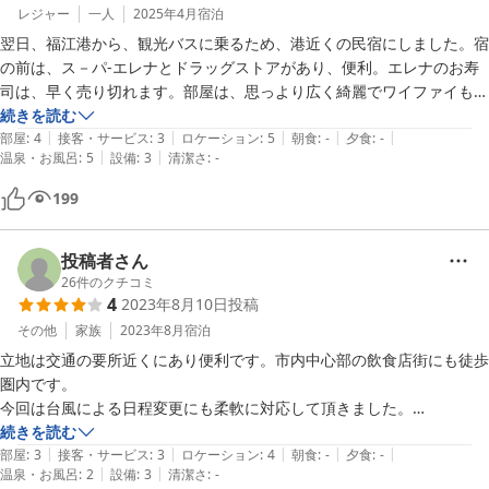
レジャー
一人
2025年4月
宿泊
翌日、福江港から、観光バスに乗るため、港近くの民宿にしました。宿
の前は、ス－パ-エレナとドラッグストアがあり、便利。エレナのお寿
司は、早く売り切れます。部屋は、思っより広く綺麗でワイファイも良
く入り快適でした
続きを読む
|
|
|
|
|
部屋
:
4
接客・サービス
:
3
ロケーション
:
5
朝食
:
-
夕食
:
-
|
|
温泉・お風呂
:
5
設備
:
3
清潔さ
:
-
199
投稿者さん
26
件のクチコミ
4
2023年8月10日
投稿
その他
家族
2023年8月
宿泊
立地は交通の要所近くにあり便利です。市内中心部の飲食店街にも徒歩
圏内です。

今回は台風による日程変更にも柔軟に対応して頂きました。

シャワーヘッドだけが不満があります。
続きを読む
|
|
|
|
|
部屋
:
3
接客・サービス
:
3
ロケーション
:
4
朝食
:
-
夕食
:
-
|
|
温泉・お風呂
:
2
設備
:
3
清潔さ
:
-