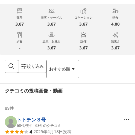
部屋
接客・サービス
ロケーション
朝食
3.67
3.67
3.67
4.00
夕食
温泉・お風呂
設備
清潔さ
-
3.67
3.67
3.67
絞り込み
おすすめ順
クチコミの投稿画像・動画
89
件
トトチン３号
60代
/
男性
|
63
件のクチコミ
4
2025年4月18日
投稿