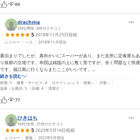
69
drachma
50代
/
男性
|
8
件のクチコミ
5
2018年11月25日
投稿
レジャー
一人
2018年11月
宿泊
素泊まりでしたが、真向かいにスーパーがあり、また近所に定食屋もあ
り抜群の立地です。布団は絨毯の上に敷く形ですが、全く問題なく快適
です。福江島に行くならまたここがいいです。

強いて言うなら、シャンプーは2回分欲しいです（私固有の問題です
続きを読む
|
|
|
|
|
が）。
部屋
:
5
接客・サービス
:
4
ロケーション
:
5
朝食
:
-
夕食
:
-
|
|
温泉・お風呂
:
5
設備
:
4
清潔さ
:
-
77
ひきはち
50代
/
女性
|
31
件のクチコミ
5
2023年5月14日
投稿
レジャー
家族
2023年5月
宿泊