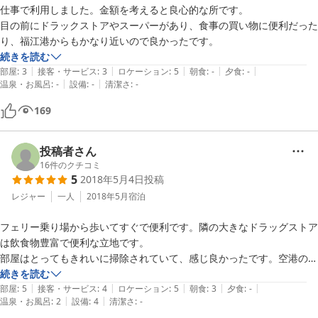
仕事で利用しました。金額を考えると良心的な所です。

目の前にドラックストアやスーパーがあり、食事の買い物に便利だった
続きを読む
|
|
|
|
|
部屋
:
3
接客・サービス
:
3
ロケーション
:
5
朝食
:
-
夕食
:
-
|
|
温泉・お風呂
:
-
設備
:
-
清潔さ
:
-
169
投稿者さん
16
件のクチコミ
5
2018年5月4日
投稿
レジャー
一人
2018年5月
宿泊
フェリー乗り場から歩いてすぐで便利です。隣の大きなドラッグストア
は飲食物豊富で便利な立地です。

部屋はとってもきれいに掃除されていて、感じ良かったです。空港の送
続きを読む
|
|
|
|
|
部屋
:
5
接客・サービス
:
4
ロケーション
:
5
朝食
:
3
夕食
:
-
|
|
温泉・お風呂
:
2
設備
:
4
清潔さ
:
-