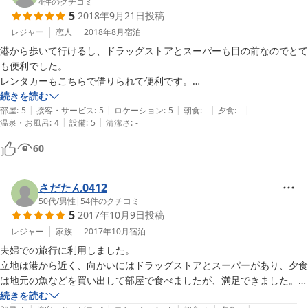
4
件のクチコミ
5
2018年9月21日
投稿
レジャー
恋人
2018年8月
宿泊
港から歩いて行けるし、ドラッグストアとスーパーも目の前なのでとて
も便利でした。

レンタカーもこちらで借りられて便利です。

共同でなくちゃんとバスルーム、トイレ付きなのが嬉しかったです。た
続きを読む
|
|
|
|
|
だ流れはそんなに良くなかったですが…。

部屋
:
5
接客・サービス
:
5
ロケーション
:
5
朝食
:
-
夕食
:
-
|
|
温泉・お風呂
:
4
設備
:
5
清潔さ
:
-
お部屋にちゃんとドライヤー、冷蔵庫、ティッシュ、電気蚊取り、沢山
60
さだたん0412
50代
/
男性
|
54
件のクチコミ
5
2017年10月9日
投稿
レジャー
家族
2017年10月
宿泊
夫婦での旅行に利用しました。

立地は港から近く、向かいにはドラッグストアとスーパーがあり、夕食
は地元の魚などを買い出して部屋で食べましたが、満足できました。

続きを読む