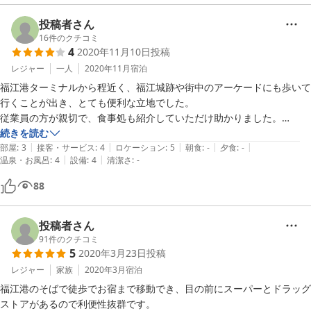
wifiも問題なく利用出来ました。コンセントが少ないのでタップか延長
コードがあると便利かな。

投稿者さん
ホントの「素泊まり民宿」なので充実した施設を希望の方はホテルを選
16
件のクチコミ
4
2020年11月10日
投稿
びましょう。
レジャー
一人
2020年11月
宿泊
福江港ターミナルから程近く、福江城跡や街中のアーケードにも歩いて
行くことが出き、とても便利な立地でした。

従業員の方が親切で、食事処も紹介していただけ助かりました。

民宿ですが、部屋にユニットバスが付いていました。
続きを読む
|
|
|
|
|
部屋
:
3
接客・サービス
:
4
ロケーション
:
5
朝食
:
-
夕食
:
-
|
|
温泉・お風呂
:
4
設備
:
4
清潔さ
:
-
88
投稿者さん
91
件のクチコミ
5
2020年3月23日
投稿
レジャー
家族
2020年3月
宿泊
福江港のそばで徒歩でお宿まで移動でき、目の前にスーパーとドラッグ
ストアがあるので利便性抜群です。
