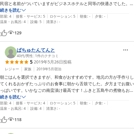
民宿と名前がついていますがビジネスホテルと同等の快適さでした。

お宿でレンタカーもお借りしたのでさらに便利！窓口でご対応頂いた方
続きを読む
|
|
|
|
|
も明るく丁寧でした。

部屋
:
4
接客・サービス
:
5
ロケーション
:
5
朝食
:
-
夕食
:
-
|
|
温泉・お風呂
:
4
設備
:
5
清潔さ
:
-
お蔭様で福江島を満喫することができました。教えて頂いたお夕飯(寅
寿司さん)もリーズナブルに美味しく頂くことができ、重ねて感謝致し
129
ます。

本当に景色も素晴らしく、食べるものも美味しく、何とかまたお邪魔し
たいです。

ぱちゅたんてんと
40代
/
男性
|
1
件のクチコミ
5
2019年5月26日
投稿
レジャー
家族
2019年5月
宿泊
朝ごはんを選択できますが、和食がおすすめです。地元の方が手作りし
てくれるおかずたっぷりのお食事に朝から舌鼓でした。夕方までお腹い
っぱいです。いかなごの南蛮漬け最高です！ふきと五島牛の煮物もおい
しかった。何を食べても美味しかったです。ありがとうございました。
続きを読む
|
|
|
|
|
社長さんや働いている方も親切な方ばかりで。レンタカーもたまたま空
部屋
:
4
接客・サービス
:
4
ロケーション
:
5
朝食
:
-
夕食
:
-
|
|
温泉・お風呂
:
4
設備
:
4
清潔さ
:
-
きがでて借りられたし、寅ずしの行き方教えてもらい助かりました！ま
118