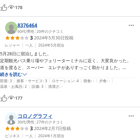
178
8376464
60代
/
男性
|
20
件のクチコミ
3
2024年5月30日
投稿
レジャー
一人
2024年5月
宿泊
5月28日に宿泊しました。

定期観光バス乗り場やフェリーターミナルに近く、大変良かった。

道を渡ると、スーパー　エレナがありすっごく助かりました。

ただ、シャワーの温度調整が出来なくて、大変苦労しました。
続きを読む
|
|
|
|
|
部屋
:
3
接客・サービス
:
3
ロケーション
:
4
朝食
:
-
夕食
:
-
|
|
温泉・お風呂
:
2
設備
:
3
清潔さ
:
-
177
コロノグラフィ
30代
/
男性
|
27
件のクチコミ
3
2024年2月7日
投稿
ビジネス
一人
2024年1月
宿泊