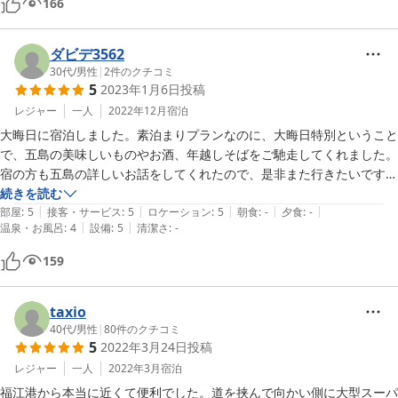
166
ダビデ3562
30代
/
男性
|
2
件のクチコミ
5
2023年1月6日
投稿
レジャー
一人
2022年12月
宿泊
大晦日に宿泊しました。素泊まりプランなのに、大晦日特別ということ
で、五島の美味しいものやお酒、年越しそばをご馳走してくれました。
宿の方も五島の詳しいお話をしてくれたので、是非また行きたいです。
スーパーなどが近く、立地も良いです。
続きを読む
|
|
|
|
|
部屋
:
5
接客・サービス
:
5
ロケーション
:
5
朝食
:
-
夕食
:
-
|
|
温泉・お風呂
:
4
設備
:
5
清潔さ
:
-
159
taxio
40代
/
男性
|
80
件のクチコミ
5
2022年3月24日
投稿
レジャー
一人
2022年3月
宿泊
福江港から本当に近くて便利でした。道を挟んで向かい側に大型スーパ