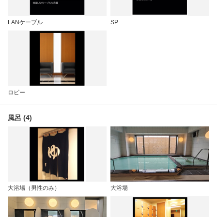
LANケーブル
SP
ロビー
風呂 (4)
大浴場（男性のみ）
大浴場