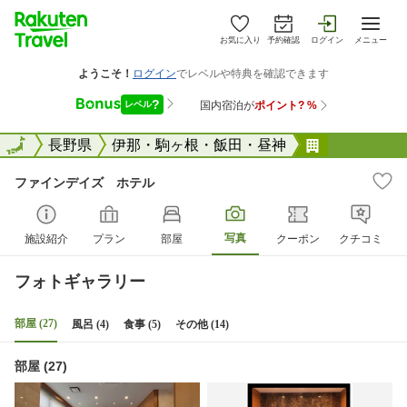
お気に入り
予約確認
ログイン
メニュー
全国
全国
長野県
伊那・駒ヶ根・飯田・昼神
ファインデ
ファインデイズ ホテル
写真
施設紹介
プラン
部屋
クーポン
クチコミ
フォトギャラリー
部屋 (27)
風呂 (4)
食事 (5)
その他 (14)
部屋 (27)