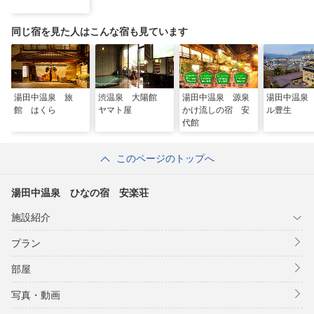
同じ宿を見た人はこんな宿も見ています
湯田中温泉 旅
渋温泉 大陽館
湯田中温泉 源泉
湯田中温泉
館 はくら
ヤマト屋
かけ流しの宿 安
ル豊生
代館
このページのトップへ
湯田中温泉 ひなの宿 安楽荘
施設紹介
プラン
部屋
写真・動画