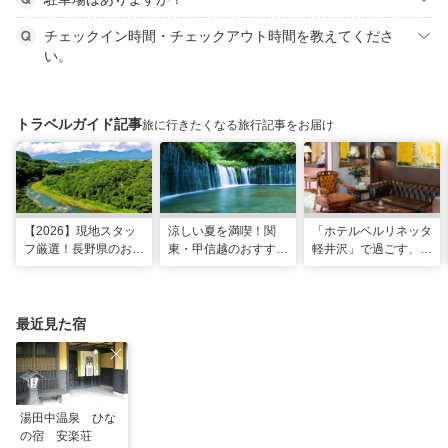
チェックイン時間・チェックアウト時間を教えてくださ
い。
トラベルガイド記事
旅に行きたくなる旅行記事をお届け
【2026】現地スタッ
涼しい夏を満喫！関
「ホテルベルリネッタ
フ厳選！長野県のおす
東・甲信越のおすすめ
軽井沢」で過ごす、ア
すめ観光スポット26
避暑地14選
ンティークに包まれる
選
優雅な休日
最近見た宿
湯田中温泉 ひな
の宿 安楽荘