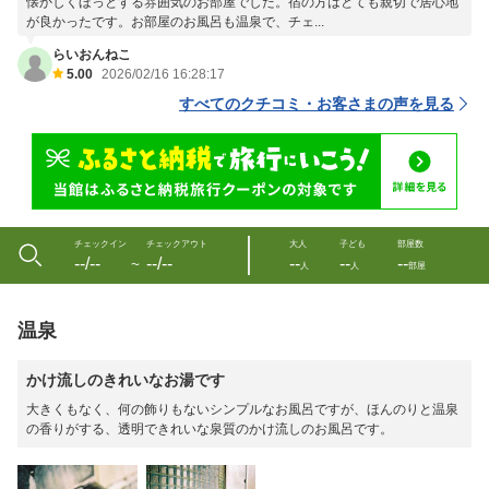
懐かしくほっとする雰囲気のお部屋でした。宿の方はとても親切で居心地
が良かったです。お部屋のお風呂も温泉で、チェ...
らいおんねこ
5.00
2026/02/16 16:28:17
すべてのクチコミ・お客さまの声を見る
チェックイン
チェックアウト
大人
子ども
部屋数
--/--
--/--
--
--
--
〜
人
人
部屋
温泉
かけ流しのきれいなお湯です
大きくもなく、何の飾りもないシンプルなお風呂ですが、ほんのりと温泉
の香りがする、透明できれいな泉質のかけ流しのお風呂です。