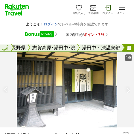
お気に入り
予約確認
ログイン
メニュー
全国
全国
長野県
志賀高原･湯田中･渋
湯田中・渋温泉郷
1/9