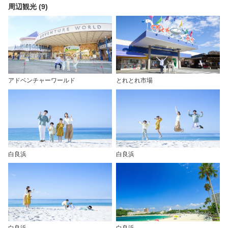
周辺観光 (9)
アドベンチャーワールド
とれとれ市場
白良浜
白良浜
白良浜
白良浜