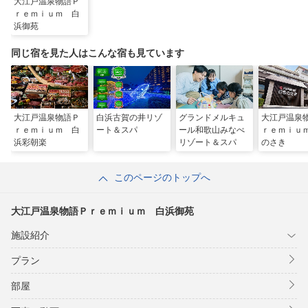
大江戸温泉物語Ｐ
ｒｅｍｉｕｍ 白
浜御苑
同じ宿を見た人はこんな宿も見ています
大江戸温泉物語Ｐ
白浜古賀の井リゾ
グランドメルキュ
大江戸温泉
ｒｅｍｉｕｍ 白
ート＆スパ
ール和歌山みなべ
ｒｅｍｉｕ
浜彩朝楽
リゾート＆スパ
のさき
このページのトップへ
大江戸温泉物語Ｐｒｅｍｉｕｍ 白浜御苑
施設紹介
プラン
部屋