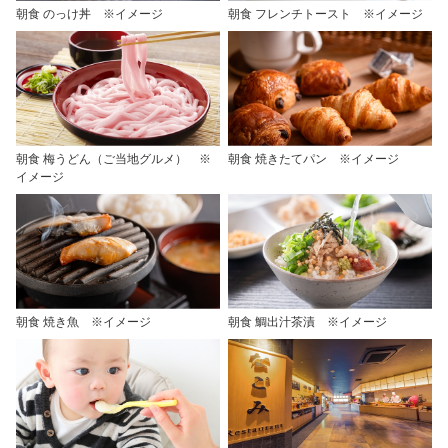
朝食 のっけ丼 ※イメージ
朝食 フレンチトースト ※イメージ
朝食 梅うどん（ご当地グルメ） ※
朝食 焼きたてパン ※イメージ
イメージ
朝食 焼き魚 ※イメージ
朝食 鯛出汁茶漬 ※イメージ