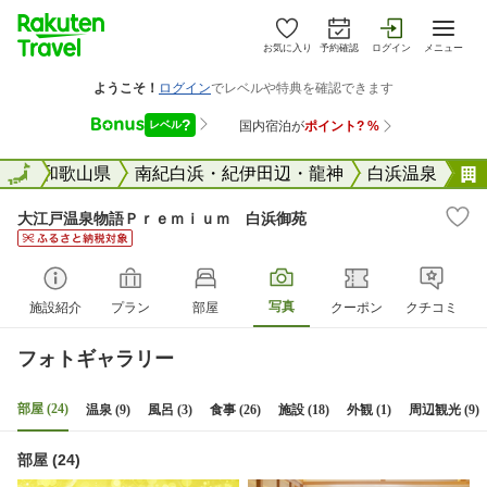
お気に入り
予約確認
ログイン
メニュー
全国
全国
和歌山県
南紀白浜・紀伊田辺・龍神
白浜温泉
大江戸温泉物語Ｐｒｅｍｉｕｍ 白浜御苑
写真
施設紹介
プラン
部屋
クーポン
クチコミ
フォトギャラリー
部屋 (24)
温泉 (9)
風呂 (3)
食事 (26)
施設 (18)
外観 (1)
周辺観光 (9)
部屋 (24)