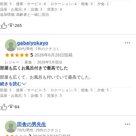
|
|
|
|
|
大変おいしく頂きました。

部屋
:
5
接客・サービス
:
4
ロケーション
:
4
朝食
:
3
夕食
:
2
|
|
温泉・お風呂
:
4
設備
:
3
清潔さ
:
4
５．部屋のコーヒーが準備されていたのですが、砂糖、クリーム等が用
追加情報
:
高齢者と一緒に宿泊
意されていなかった。
265
gabaiyokayo
60代
/
男性
|
1
件のクチコミ
5
2026年6月26日
投稿
レジャー
家族
2026年5月
宿泊
部屋も広くお風呂付きで最高でした
部屋も広くて、お風呂も付いていて最高でした。
続きを読む
|
|
|
|
|
部屋
:
5
接客・サービス
:
5
ロケーション
:
5
朝食
:
5
夕食
:
5
|
|
温泉・お風呂
:
5
設備
:
5
清潔さ
:
5
84
田舎の男先生
70代
/
男性
|
29
件のクチコミ