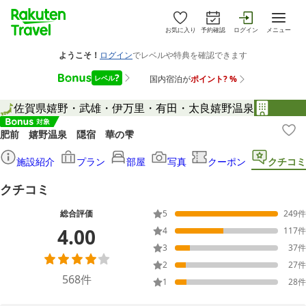
お気に入り
予約確認
ログイン
メニュー
佐賀県
嬉野・武雄・伊万里・有田・太良
嬉野温泉
肥前 嬉野温泉 隠宿 華の雫
施設紹介
プラン
部屋
写真
クーポン
クチコミ
クチコミ
総合評価
5
249
件
4.00
4
117
件
3
37
件
2
27
件
568
件
1
28
件