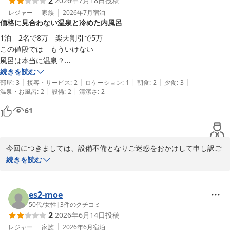
2
2026年7月18日
投稿
レジャー
家族
2026年7月
宿泊
価格に見合わない温泉と冷めた内風呂
1泊　2名で8万　楽天割引で5万

この値段では　もういけない

風呂は本当に温泉？

内風呂　次の日は冷めて水

続きを読む
|
|
|
|
|
嬉野温泉　楽しみでいったのに　残念

部屋
:
3
接客・サービス
:
2
ロケーション
:
1
朝食
:
2
夕食
:
3
|
|
温泉・お風呂
:
2
設備
:
2
清潔さ
:
2
家内の誕生日であったのでデザートに花火がつき

61
今回につきましては、設備不備となりご迷惑をおかけして申し訳ご
ざいませんでした。

続きを読む
然り業者手配致しまして、修繕いただくよう手配しております。

忠野さまの貴重なお時間に不備がありましたこと、大変申し訳ござ
es2-moe
50代
/
女性
|
3
件のクチコミ
肥前 嬉野温泉 隠宿 華の雫
2
2026年6月14日
投稿
2026-07-19
レジャー
家族
2026年6月
宿泊