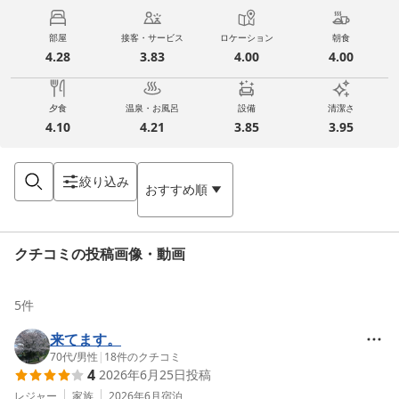
部屋
接客・サービス
ロケーション
朝食
4.28
3.83
4.00
4.00
夕食
温泉・お風呂
設備
清潔さ
4.10
4.21
3.85
3.95
絞り込み
おすすめ順
クチコミの投稿画像・動画
5
件
来てます。
70代
/
男性
|
18
件のクチコミ
4
2026年6月25日
投稿
レジャー
家族
2026年6月
宿泊