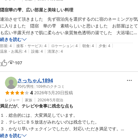
隠宿華の雫、広い部屋と美味しい料理
連泊させて頂きました　先ず宿泊先を選択するのに宿のネーミングが気
に入りました　隠宿　華の雫　素晴らしいと思いました　お部屋はとて
も広い半露天付きで肌に柔らかい泉質無色透明の湯でした　大浴場には
今回は入浴敢えてしませんでした。夕食は一品一品温かいフレンチ風の
続きを読む
|
|
|
|
|
コース料理　朝食は和風の料理(定番の温泉湯豆腐有り)　どれも地元又
部屋
:
4
接客・サービス
:
4
ロケーション
:
4
朝食
:
4
夕食
:
4
|
|
温泉・お風呂
:
4
設備
:
4
清潔さ
:
4
季節感溢れる食材を使用した家庭では出せない味　とても最高な時間を
過ごすことが出来ました　又行きたいと思う御宿でした。
107
さっちゃん1894
70代
/
男性
|
109
件のクチコミ
4
2026年5月20日
投稿
レジャー
家族
2026年5月
宿泊
満足だが、テレビや食事に残念な点も
１．総合的には、大変満足しています。

２．テレビにＢＳ放送がみれないのは残念でした。

３．かなり早いチェクインでしたが、対応いただき満足です。

４．夕食が、プランで見た内容と異なることが、やや不満かな。料理は
続きを読む