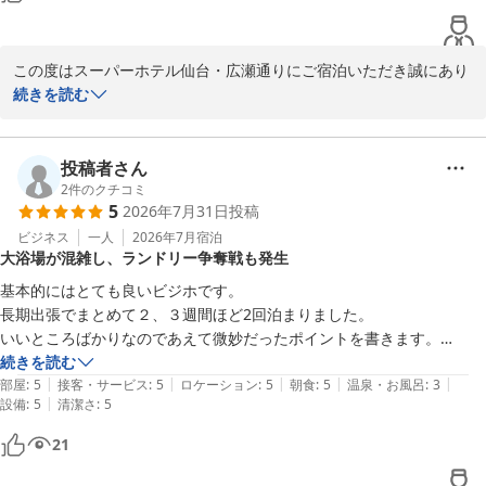
ご滞在の感想や体験を詳しくご投稿いただき、心より御礼申し上げ
ます。仙台の夏は青葉が美しく、夜も涼風が心地よい日々が続いて
おります。お近くにお越しの際は、またぜひご利用くださいませ。
この度はスーパーホテル仙台・広瀬通りにご宿泊いただき誠にあり
またのお越しをスタッフ一同心よりお待ち申し上げております。

がとうございます。朝食バイキングで仙台ならではの笹かまぼこや
続きを読む
芋煮などをお楽しみいただき、仙台グルメやウェルカムドリンクの
スーパーホテル仙台・広瀬通り 支配人・スタッフ一同
充実ぶりにご満足いただけたとのご感想、とても嬉しく拝読いたし
ました。

投稿者さん
天然温泉 弦月の湯 スーパーホテル仙台・広瀬通り
2
件のクチコミ
2026-08-02
5
2026年7月31日
投稿
一方で、温泉の洗い場が限られている件につきましては、ご不便を
おかけし申し訳ございません。お客様のお声を大切に、ゆっくりと
ビジネス
一人
2026年7月
宿泊
大浴場が混雑し、ランドリー争奪戦も発生
ご利用いただけるよう努めてまいります。

基本的にはとても良いビジホです。

ご宿泊中はスタッフの接客やサービスにもお褒めのお言葉を賜り、
長期出張でまとめて２、３週間ほど2回泊まりました。

心より感謝申し上げます。当ホテルでは、健康朝食ビュッフェや17
いいところばかりなのであえて微妙だったポイントを書きます。

時からのウェルカムバー、女性にもご安心いただけるさまざまな客
続きを読む
室設備、そして天然温泉「弦月の湯」でのひとときをご用意してお
|
|
|
|
|
・大浴場が部屋数に対して小さくて常に混んでる。

部屋
:
5
接客・サービス
:
5
ロケーション
:
5
朝食
:
5
温泉・お風呂
:
3
ります。

|
設備
:
5
清潔さ
:
5
男性用の話です。

洗い場が３つ、浴槽も大の大人が３人ギリギリパーソナルスペースを保
21
ご多忙のなか、貴重なお時間を割いてクチコミをご投稿いただきあ
って入れるくらいの大きさです。東口や国分町のスーパーホテルと比べ
りがとうございます。夏の仙台は七夕祭りも控え、一層活気ある時
ると半分くらいサイズ感です。
