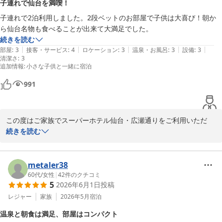
子連れで仙台を満喫！
ックスしていただける空間をご用意しております。

子連れで2泊利用しました。2段ベットのお部屋で子供は大喜び！朝か
スーパーホテル仙台・広瀬通り 支配人・スタッフ一同
ら仙台名物も食べることが出来て大満足でした。
またご宿泊の際には、是非、焼きたてパンや地産地消メニューがお
天然温泉 弦月の湯 スーパーホテル仙台・広瀬通り
続きを読む
楽しみいただける朝食ビュッフェやウェルカムバーもお楽しみいた
|
|
|
|
|
部屋
:
3
接客・サービス
:
4
ロケーション
:
3
温泉・お風呂
:
3
設備
:
3
2026-05-12
だければ幸いです。お忙しい中、宿泊の感想をご投稿いただきあり
清潔さ
:
3
がとうございました。

追加情報
:
小さな子供と一緒に宿泊
宮城の夏も本格的な暑さとなりましたが、どうぞお体にはご自愛く
991
ださいませ。次回もお待ちしております。

スーパーホテル仙台・広瀬通り 支配人・スタッフ一同
この度はご家族でスーパーホテル仙台・広瀬通りをご利用いただ
天然温泉 弦月の湯 スーパーホテル仙台・広瀬通り
き、誠にありがとうございます。

続きを読む
2026-07-22
2段ベッドのお部屋がお子さまにとって楽しいご滞在となったとの
お言葉、スタッフ一同大変嬉しく拝見いたしました。朝食につきま
metaler38
しても、仙台名物をお楽しみいただき、大変光栄でございます。私
60代
/
女性
|
42
件のクチコミ
5
2026年6月1日
投稿
どもの朝食ビュッフェでは、東北ならではのメニューや焼き立てパ
ンなどを多数ご用意しており、お客様からもご好評をいただいてお
レジャー
家族
2026年5月
宿泊
ります。

温泉と朝食は満足、部屋はコンパクト