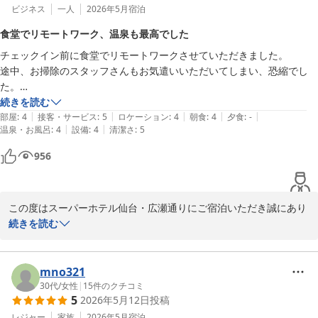
ビジネス
一人
2026年5月
宿泊
食堂でリモートワーク、温泉も最高でした
チェックイン前に食堂でリモートワークさせていただきました。

途中、お掃除のスタッフさんもお気遣いいただいてしまい、恐縮でし
た。

皆様のご挨拶も気持ちよく、また翌日の朝ごはんもおいしくてモリモリ
続きを読む
|
|
|
|
|
食べてしまいました。

部屋
:
4
接客・サービス
:
5
ロケーション
:
4
朝食
:
4
夕食
:
-
|
|
温泉・お風呂
:
4
設備
:
4
清潔さ
:
5
温泉も気持ちよく、清潔感ある大浴場が最高でした。

ウェルカムドリンクも少し楽しめて、

956
仙台の味も多少味わえて、地方感楽しめました。
この度はスーパーホテル仙台・広瀬通りにご宿泊いただき誠にあり
がとうございます。

続きを読む
チェックイン前にラウンジをご利用いただきリモートワークにお役
立ていただけたとのこと、大変うれしく拝読いたしました。またス
mno321
タッフの応対やご挨拶についても温かいお言葉をいただき、心より
30代
/
女性
|
15
件のクチコミ
5
2026年5月12日
投稿
感謝申し上げます。

レジャー
家族
2026年5月
宿泊