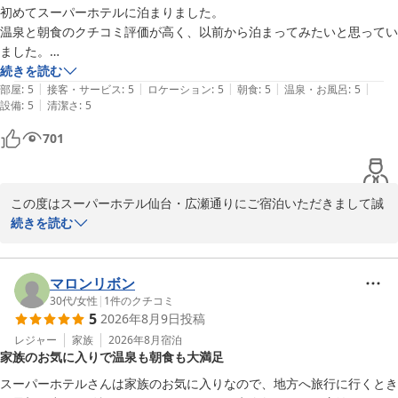
初めてスーパーホテルに泊まりました。

仙台でのご滞在を満喫されたご様子が伝わってきて、心温まる思い
温泉と朝食のクチコミ評価が高く、以前から泊まってみたいと思ってい
です。お子さまとの思い出づくりのひとときに、当ホテルがお役立
ました。

ちできましたことを大変嬉しく思います。もし観光や近隣のおすす
浴場は大きくはなかったけれど、柔らかいお湯が気持ちよく、くつろげ
続きを読む
めスポットなど、気になることがございましたら、いつでもお気軽
|
|
|
|
|
ました。

部屋
:
5
接客・サービス
:
5
ロケーション
:
5
朝食
:
5
温泉・お風呂
:
5
にお声がけください。

|
設備
:
5
清潔さ
:
5
朝食のサラダとパンがとても美味しかったです。

お部屋は全体的にコンパクトにできていて、無駄がない作りだと思いま
あわせてクチコミのご投稿にも感謝申し上げます。当ホテルは仙台
701
した。ただ、洗面所が小さすぎて、洗顔すると床が水浸しになってしま
駅やクリスロード商店街、国分町にもアクセスしやすく、ご家族連
しました。

れにも快適にお過ごしいただけるホテルを目指しております。天然
また、バスタオルを干す場所がなく、困ってしまいました。

温泉「弦月の湯」では旅の疲れを癒していただけますので、次回ご
この度はスーパーホテル仙台・広瀬通りにご宿泊いただきまして誠
全体的には満足なので、機会があればまた泊まりたいです。の）
宿泊の際にもぜひご利用ください。

にありがとうございます。温泉と朝食を楽しみに足をお運びくださ
続きを読む
ったご様子、大変光栄に存じます。

新緑が美しく爽やかなこの季節、仙台もお出かけにぴったりの気候
となっております。次回ご家族でお越しの際もますますご満足いた
お部屋の洗面所につきましてご不便をおかけし、またバスタオルを
マロンリボン
だけるよう、スタッフ一同心よりお待ちしております。

干す場所へのご指摘をいただき申し訳ございませんでした。当館は
30代
/
女性
|
1
件のクチコミ
5
2026年8月9日
投稿
限られた空間を有効活用するためコンパクトな造りとなっておりま
スーパーホテル仙台・広瀬通り 支配人・スタッフ一同
すが、快適にお過ごしいただけるよう今後の改善の参考とさせてい
レジャー
家族
2026年8月
宿泊
天然温泉 弦月の湯 スーパーホテル仙台・広瀬通り
家族のお気に入りで温泉も朝食も大満足
ただきます。

2026-05-12
スーパーホテルさんは家族のお気に入りなので、地方へ旅行に行くとき