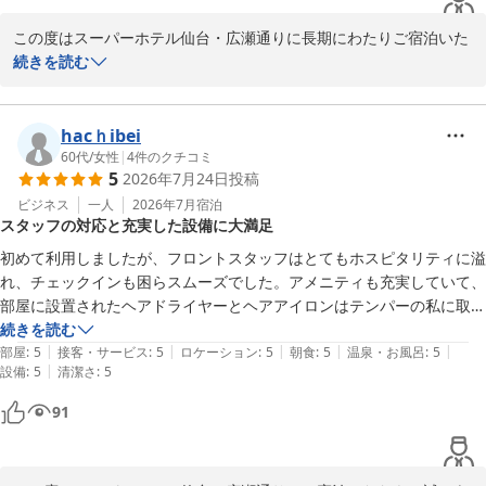
期となります。またのお越しをスタッフ一同心よりお待ち申し上げ
ここにビジネス利用のおじさんお兄ちゃん、観光や行事利用のご年配が
ております。

この度はスーパーホテル仙台・広瀬通りに長期にわたりご宿泊いた
すし詰めで代わる代わる入るので日を跨いだ時間帯でもゆったりできな
だき、誠にありがとうございます。

続きを読む
い。

スーパーホテル仙台・広瀬通り　支配人・スタッフ一同
また、早い時間だったらそうでもないんですが、脱衣場の床も翌日朝と
ご滞在中、温泉の混雑やランドリーご利用時のご不便に関しまし
か深夜になってくるとベタベタしてくる。

天然温泉 弦月の湯 スーパーホテル仙台・広瀬通り
て、ご期待に沿えず誠に申し訳ございません。特に天然温泉の浴槽
hacｈibei
たぶん、夜間稼働中に一度拭き掃除するくらいしないとおそらく解消さ
2026-08-02
や洗い場の数、深夜や早朝の清潔さについてのご指摘、さらにはラ
60代
/
女性
|
4
件のクチコミ
れないと思われます……。

5
2026年7月24日
投稿
ンドリーご利用時のご不快な出来事、真摯に受け止めております。
（たぶん清掃時間に床拭き清掃はしてくれてるとは思うのですが……）

快適にお過ごしいただけるよう、より良いサービスを目指してまい
ビジネス
一人
2026年7月
宿泊
スタッフの対応と充実した設備に大満足
ります。

・洗濯機・乾燥機の数が少ない

1階の共用フロアに2台、女性専用フロアに１台(部屋のテレビで台数が
初めて利用しましたが、フロントスタッフはとてもホスピタリティに溢
その中でも、当館を「基本的にはとても良いビジホ」とご評価いた
見れる)しかないので、宿泊客が多い日だと争奪戦になる。

れ、チェックインも困らスムーズでした。アメニティも充実していて、
だき、何度もお選びいただきましたことに心より感謝いたします。
酷い時は乾燥機を回していたら途中で放り出されて生乾きのままフロン
部屋に設置されたヘアドライヤーとヘアアイロンはテンパーの私に取っ
また、洗濯乾燥機の無料サービスや、温泉についてもお褒めいただ
トに渡されていて、空くのを待って再度乾燥機に入れたらまた途中で出
て本当に有り難く、荷物を少なく行くことができよかったです。お風呂
続きを読む
き嬉しい限りでございます。当館の天然温泉は美肌や疲労回復にお
|
|
|
|
|
されてランドリー内に置かれていた。

のお湯も最高によ最近治りかけた骨折の痛みが和らぎ効きそうです。

部屋
:
5
接客・サービス
:
5
ロケーション
:
5
朝食
:
5
温泉・お風呂
:
5
すすめで、旅やお仕事の合間にご好評をいただいております。

|
設備
:
5
清潔さ
:
5
宿泊客の民度に期待してはいけないということがよく分かる経験でし
次回もこちらでお世話になりたいと思います。
た。

91
口コミのご投稿、貴重なお声をありがとうございました。仙台駅や
なお、洗濯機は1回200円、乾燥機は無料なのでホテル側のホスピタリ
繁華街からも徒歩圏内と利便性も高く、女性のお客様にも安心して
ティが行き届いたが故の出来事なのかもしれません。
ご利用いただける施設やアメニティを揃えておりますので、今後も