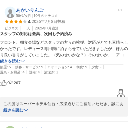
お客様との距離が気になりゆっくりと温泉をご利用いただけなかっ
天然温泉 弦月の湯 スーパーホテル仙台・広瀬通り
たこと、また脱衣所や洗い場のゴミ箱が満杯となっていた点、タオ
あかいりんご
2026-07-14
ルの放置で雑然とした雰囲気があったこと、心よりお詫び申し上げ
50代
/
女性
|
10
件のクチコミ
4
2026年7月8日
投稿
ます。せっかく日々のお疲れを癒やしていただく場所でありなが
ら、ご期待に沿うことができず心苦しい限りでございます。ご指摘
ビジネス
一人
2026年7月
宿泊
スタッフの対応は最高、次回も予約済み
いただきましたタオル回収箱についても、今後設置を含め検討し、
清掃や管理体制の見直しを進めてまいります。

フロント、朝食会場などスタッフの方々の挨拶、対応がとても素晴らし
かったです。レディース専用階に泊まらせていただきましたが、ほんの
また、立地や設備、スタッフへのお褒めのお言葉をいただき、安心
り良い香りがしていました。（気のせいかな？）そのせいか、エアコン
してお過ごしいただけたと伺い大変うれしく存じます。ご満足いた
臭とルームウェア、枕カバーの臭いが気になり使えませんでした。それ
続きを読む
だけた面もあったにもかかわらず至らぬ点が目立ち、今後より快適
|
|
|
|
|
以外は本当に快適で、また利用したく、すでに次回予約済みです。
部屋
:
5
接客・サービス
:
5
ロケーション
:
4
朝食
:
5
夕食
:
-
にお過ごしいただけるよう努めてまいります。

|
|
温泉・お風呂
:
4
設備
:
4
清潔さ
:
3
207
この度は貴重なお声をお寄せくださいまして誠にありがとうござい
ます。またのお越しをスタッフ一同心よりお待ち申し上げておりま
す。

この度はスーパーホテル仙台・広瀬通りにご宿泊いただき、誠にあ
スーパーホテル仙台・広瀬通り　支配人
りがとうございます。また早々に次回のご予約もいただき、心より
続きを読む
感謝申し上げます。

天然温泉 弦月の湯 スーパーホテル仙台・広瀬通り
2026-07-13