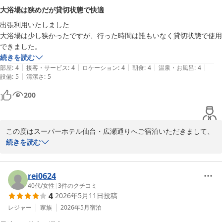
2026-06-08
の2段ベッドも快適にお過ごしいただけたようで安心いたしまし
大浴場は狭めだが貸切状態で快適
た。お子様連れのお客様にも人気のお部屋タイプですので、ぜひま
出張利用いたしました

た色々とお試しくださいませ。

大浴場は少し狭かったですが、行った時間は誰もいなく貸切状態で使用
できました。
お車でお越しの際、駐車場のご不便があり申し訳ございません。ホ
続きを読む
ームページの近隣駐車場のご案内がお役に立てたようで何よりでご
|
|
|
|
|
部屋
:
4
接客・サービス
:
4
ロケーション
:
4
朝食
:
4
温泉・お風呂
:
4
ざいます。また、温泉の混雑時についてのご意見もいただきまして
|
設備
:
5
清潔さ
:
5
ありがとうございます。皆様により快適にご利用いただけるよう、
今後も工夫を重ねてまいります。

200
コンサート後のご宿泊で、仙台でのご滞在のお手伝いができました
ことをうれしく思います。朝食の焼き立てパンをはじめ、健康志向
この度はスーパーホテル仙台・広瀬通りへご宿泊いただきまして、
のビュッフェやウェルカムバーなどもご用意しておりますので、次
誠にありがとうございます。大切なご出張の際にお選びいただき、
続きを読む
回もぜひお試しください。

とても嬉しく思っております。

お忙しい中、クチコミのご投稿をいただきありがとうございまし
大浴場につきまして、手狭に感じられたとのこと、心苦しく存じま
rei0624
た。

す。しかしながら、貸切状態でゆっくりとご利用いただけたとのご
40代
/
女性
|
3
件のクチコミ
4
2026年5月11日
投稿
感想をいただき、何よりでございます。当館の「弦月の湯」は、美
新緑の清々しい季節を迎えております。仙台の街歩きやイベントが
肌効果や疲労回復に効果のある天然温泉を使用しており、源泉を栃
レジャー
家族
2026年5月
宿泊
ますます楽しめる時期ですので、またのお越しをスタッフ一同心よ
木県今市市から運んでおります。ビジネスの合間に心身ともにリラ
りお待ちしております。
