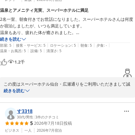
ご朝食について「朝ごはんもおいしくてモリモリ食べてしまいまし
温泉とアメニティ充実、スーパーホテルに満足
た」とのお褒めの言葉をいただき、大変光栄でございます。当ホテ
2名一室、朝食付きでお世話になりました。スーパーホテルさんは何度
ル自慢の焼き立てパンやバランスの取れた健康朝食ビュッフェをお
か宿泊しましたが、いつも満足しています。

楽しみいただけて何よりでございます。

温泉もあり、疲れた体が癒されました。

コンサート終了後に宿泊しました。

続きを読む
天然温泉につきましても清潔で気持ちよくご利用いただけたとのお
|
|
|
|
|
車でホテルまで向かいました。提携駐車場はありませんが、ホテルのホ
部屋
:
5
接客・サービス
:
5
ロケーション
:
5
朝食
:
5
夕食
:
-
声、スタッフ一同大変励みになります。ウェルカムドリンクや仙台
|
|
温泉・お風呂
:
5
設備
:
5
清潔さ
:
5
ームページに近くの駐車場の案内もあり、大変便利だと思います。

らしい味覚も少しながら感じていただけたようで、地域ならではの
温泉の混雑状況も部屋ほテレビで分かりますが、洗い場が3つなので、
雰囲気も存分にお楽しみいただけたようですね。当館は仙台駅や繁
1.2
千
混雑時は待つようになるので注意が必要です。

華街からも徒歩圏内で、観光やビジネスの拠点として便利にご利用
アメニティも5つ選べるので楽しいです！今回は2段ベッド付きでした
いただけます。

が、2人でも1段目のベッドで眠れるかと思います。今回は興味本位で2
この度はスーパーホテル仙台・広瀬通りをご利用いただきまして誠
段目利用してみましたが、お子さんは特に喜ぶかもしれません。

このようにご感想をお寄せいただき誠にありがとうございます。こ
にありがとうございます。ご満足いただけたとのお言葉を頂戴し、
続きを読む
寝心地は良かったです。

れからも皆さまに快適なお時間をご提供できるようスタッフ一同努
スタッフ一同大変うれしく拝読いたしました。

また利用したいと思います。
めてまいります。またのお越しをスタッフ一同心よりお待ち申し上
げております。

温泉でお疲れを癒していただけたとのこと、また、アメニティを選
す3318
ぶ楽しさについても喜んでいただき、重ねて感謝申し上げます。当
30代
/
男性
|
3
件のクチコミ
スーパーホテル仙台・広瀬通り 支配人・スタッフ一同
5
2026年7月18日
投稿
ホテル自慢の天然温泉「弦月の湯」は、美肌や疲労回復にも効果が
天然温泉 弦月の湯 スーパーホテル仙台・広瀬通り
ある温泉で、多くのお客様にご好評をいただいております。お部屋
ビジネス
一人
2026年7月
宿泊