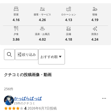
部屋
接客・サービス
ロケーション
朝食
4.16
4.26
4.13
4.19
夕食
温泉・お風呂
設備
清潔さ
3.86
4.02
4.18
4.24
絞り込み
おすすめ順
クチコミの投稿画像・動画
256
件
かっぱらぱっぱ
23
件のクチコミ
4
2026年6月7日
投稿