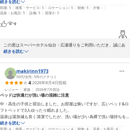
ェ、アメニティにつきましてもお楽しみいただけたご様子、大変励
ず、種類豊富なフリードリンク大満足でした。大浴場の混雑状況もお部
続きを読む
みになります。

|
|
|
|
|
屋からチェックできます。利用しなかったけど便利な洗剤無料コインラ
部屋
:
5
接客・サービス
:
5
ロケーション
:
5
朝食
:
5
夕食
:
-
|
|
温泉・お風呂
:
5
設備
:
5
清潔さ
:
5
ンドリーもあり。ただ中心部すぎてレンタカーの駐車場に困りました。
クチコミをご投稿いただき感謝申し上げます。今後も女性のお客様
ホテル前は交通量、歩行者多いです。
9
に安心してご滞在いただけるホテルを目指してまいりますので、次
回もお待ちしております。

本日は東北ならではの暑さが続きますが、どうぞお身体ご自愛くだ
この度はスーパーホテル仙台・広瀬通りをご利用いただき、誠にあ
さいませ。

りがとうございます。快適にお過ごしいただけたご様子や、自動チ
続きを読む
ェックインや清潔感、選べる枕やアメニティ、ウエルカムドリンク
スーパーホテル仙台・広瀬通り 支配人・スタッフ一同
などさまざまなサービスにご満足いただけたこと、大変嬉しく拝見
しました。

makirinn1973
天然温泉 弦月の湯 スーパーホテル仙台・広瀬通り
50代
/
女性
|
5
件のクチコミ
2026-08-09
4
2026年8月4日
投稿
また、朝食の焼き立てパンやご飯、おかずの豊富さ、フリードリン
クへのお褒めのお言葉もありがとうございます。当館自慢の健康朝
レジャー
家族
2026年7月
宿泊
ベッドは快適だが洗い場の混雑に注意
食ビュッフェをお気に召していただけて光栄です。大浴場の混雑状
況確認やコインランドリーにもお目を留めいただき、うれしく思い
中・高生の子供と宿泊しました。お部屋は狭いですが、広いベッド&ロ
ます。

フトベッドで3人ゆったり眠れました。

温泉は湯加減も良く清潔でしたが、洗い場が少い為裸で洗い場待ちをし
一方で、仙台中心部という立地のため駐車場がなく、ご不便をおか
たのはちょっとキツかったですね。服を脱ぐ前に洗い場の空き状況を確
続きを読む
けし申し訳ございません。今後も周辺の情報提供など、できる限り
|
|
|
|
|
認することをお勧めします。

部屋
:
4
接客・サービス
:
4
ロケーション
:
4
朝食
:
4
温泉・お風呂
:
4