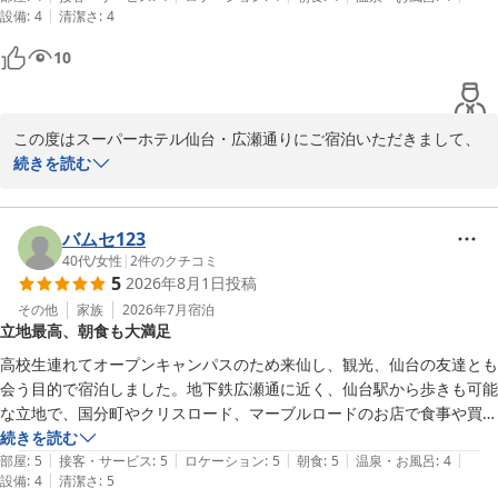
ご案内に努めてまいります。

|
設備
:
4
清潔さ
:
4
朝食ビュッフェは適度な品数で満足でしたが、なにより朝食会場の外国
人スタッフさんの元気な挨拶と仕事ぶりが素晴らしかったです。子供達
10
クチコミのご投稿、心より感謝いたします。仙台の夏は日中暑さも
も感心しておりました。

ございますので、どうぞご体調にお気をつけてお過ごしください。
機会があればまた利用したいと思います。
次回もお待ちしております。

この度はスーパーホテル仙台・広瀬通りにご宿泊いただきまして、
スーパーホテル仙台・広瀬通り 支配人・スタッフ一同
誠にありがとうございます。

続きを読む
天然温泉 弦月の湯 スーパーホテル仙台・広瀬通り
温泉の洗い場の混雑によりご不便をおかけし、誠に申し訳ございま
2026-08-09
せん。今後も皆様により心地よくご利用いただけるよう、いただい
バムセ123
たご意見を大切にしてまいります。

40代
/
女性
|
2
件のクチコミ
5
2026年8月1日
投稿
お部屋のベッドやロフトベッドでお子様とゆったりお休みいただけ
その他
家族
2026年7月
宿泊
立地最高、朝食も大満足
たとのことで、何よりでございます。また、朝食会場にてスタッフ
の元気な挨拶や対応ぶりをお褒めくださり、スタッフ一同大変励み
高校生連れてオープンキャンパスのため来仙し、観光、仙台の友達とも
となっております。当ホテルの朝食は焼き立てパンをはじめバラン
会う目的で宿泊しました。地下鉄広瀬通に近く、仙台駅から歩きも可能
スの良いメニューを心がけており、ご満足いただけて嬉しい限りで
な立地で、国分町やクリスロード、マーブルロードのお店で食事や買い
す。

物にとにかく便利。

続きを読む
|
|
|
|
|
昨年利用の奈良スーパーホテルが良くて仙台でも選ばせていただきまし
部屋
:
5
接客・サービス
:
5
ロケーション
:
5
朝食
:
5
温泉・お風呂
:
4
クチコミをご投稿いただき、心より感謝申し上げます。仙台駅や国
|
設備
:
4
清潔さ
:
5
た。女性浴場はやはり小さく、4人以上は手狭なのが共通で、入るタイ