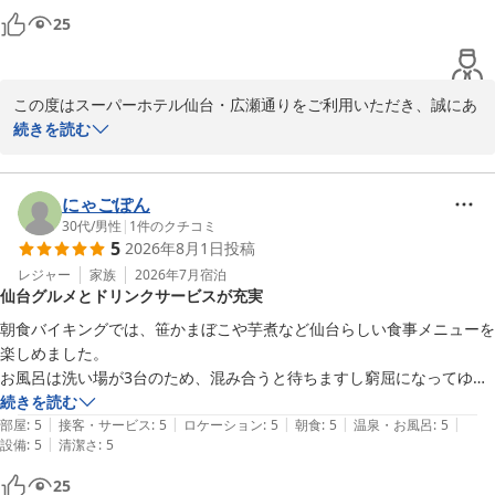
分町にも徒歩圏内で、観光やビジネスにも便利な立地となっており
ミングを計るのがなかなか難しい。ウェルカムドリンクは奈良より種類
25
ますので、よろしければまたの機会にご利用ください。

が少なかったものの、代わりに無料の朝食ビュッフェが大満足。外国人
スタッフの活気、気配りが良かったです。

厳しい暑さが続いておりますので、どうぞご自愛くださいませ。次
ランドリーが一台故障していて混雑しており、浴場と同じくタイミング
回もお待ちしております。

この度はスーパーホテル仙台・広瀬通りをご利用いただき、誠にあ
計るのが難しかったものの、他のお客さんと使い方や終了時間の情報交
りがとうございます。ご家族での大切なオープンキャンパスやご友
続きを読む
換して使いこなしました。

スーパーホテル仙台・広瀬通り 支配人・スタッフ一同
人との再会のご滞在先としてお選びいただけたこと、心より感謝申
夏休み利用なので唯一の不満は浴場の混雑くらい。また別の都市のスー
し上げます。

パーホテルも利用したいです。
天然温泉 弦月の湯 スーパーホテル仙台・広瀬通り
にゃごぽん
2026-08-04
女性浴場やランドリーの混雑について、ご不便をおかけし申し訳ご
30代
/
男性
|
1
件のクチコミ
5
2026年8月1日
投稿
ざいません。夏休み期間は特に多くのお客様にご利用いただいてい
るため、ごゆっくりご利用いただけずご迷惑をおかけいたしまし
レジャー
家族
2026年7月
宿泊
仙台グルメとドリンクサービスが充実
た。ご指摘を大切に今後の運営の参考にいたします。

朝食バイキングでは、笹かまぼこや芋煮など仙台らしい食事メニューを
当ホテルは地下鉄広瀬通駅から徒歩3分、仙台駅や、クリスロード
楽しめました。

などの商店街や多くの観光・ショッピングスポットが徒歩圏内にあ
お風呂は洗い場が3台のため、混み合うと待ちますし窮屈になってゆっ
り、便利にお過ごしいただけます。また「朝食ビュッフェが大満
くりできないのでタイミングみたほうがいいです！

続きを読む
足」「外国人スタッフの活気や気配りが良かった」との温かいお言
|
|
|
|
|
接客含むサービスも良く、チェックイン後のドリンクサービスも種類が
部屋
:
5
接客・サービス
:
5
ロケーション
:
5
朝食
:
5
温泉・お風呂
:
5
葉も嬉しく拝見しました。焼き立てパンの健康朝食や心のこもった
|
設備
:
5
清潔さ
:
5
多くよかったです！
接客を、今後も大切にしてまいります。

25