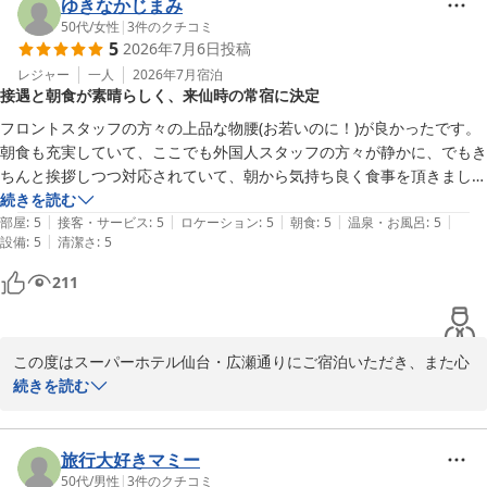
スタッフについて「挨拶や対応がとても素晴らしかった」とお褒め
ゆきなかじまみ
の言葉をいただき、私どもも大変励みになります。フロントや朝食
50代
/
女性
|
3
件のクチコミ
5
2026年7月6日
投稿
会場でのやり取りがお客様の心地よいご滞在につながったことを、
スタッフ一同とても嬉しく感じております。

レジャー
一人
2026年7月
宿泊
接遇と朝食が素晴らしく、来仙時の常宿に決定
一方で、レディース専用階のお部屋でエアコンの臭いやルームウェ
フロントスタッフの方々の上品な物腰(お若いのに！)が良かったです。

ア、枕カバーの香りについてご不快なお気持ちにさせてしまい、申
朝食も充実していて、ここでも外国人スタッフの方々が静かに、でもき
し訳ございません。細やかな点までご意見をいただき、今後のより
ちんと挨拶しつつ対応されていて、朝から気持ち良く食事を頂きまし
よいサービス向上の参考にさせていただきます。

た。勿論食事のメニューも郷土色豊かで美味しかったです。

続きを読む
|
|
|
|
|
駅からは少々遠いものの、接遇の良さと設備の清潔感、何よりコスパが
部屋
:
5
接客・サービス
:
5
ロケーション
:
5
朝食
:
5
温泉・お風呂
:
5
当ホテルは女性のお客様にも安心してお過ごしいただけるよう天然
|
設備
:
5
清潔さ
:
5
良いので来仙時の常宿にしたいと思います。
温泉やレディースルームのアメニティなど、多彩な設備をご用意し
211
ております。今回も快適にご利用いただけたこと、大変うれしく思
います。クチコミのご投稿に感謝申し上げます。

ここ仙台は七夕祭りの準備が始まる季節となり、街にも活気が感じ
この度はスーパーホテル仙台・広瀬通りにご宿泊いただき、また心
られます。どうぞ次回も変わらぬご愛顧を賜りますようお待ちして
温まるお言葉の数々を頂戴し誠にありがとうございます。

続きを読む
おります。

ご到着時からスタッフの応対にご満足いただけたご様子、そして朝
スーパーホテル仙台・広瀬通り 支配人・スタッフ一同
食も気持ちよくお召し上がりいただけたこと、私どもにとっても大
旅行大好きマミー
変嬉しく励みとなります。「フロントスタッフの上品な物腰」や
50代
/
男性
|
3
件のクチコミ