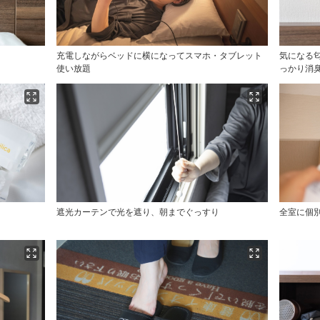
充電しながらベッドに横になってスマホ・タブレット
気になる
使い放題
っかり消
遮光カーテンで光を遮り、朝までぐっすり
全室に個