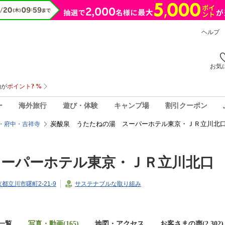
ヘルプ
お気
ー
海外旅行
遊び・体験
キャンプ場
割引クーポン
炭酸泉 うたたねの湯 スーパーホテル東京・ＪＲ立川北口
・府中・吉祥寺
スーパーホテル東京・ＪＲ立川北口
東京都立川市曙町2-21-9
サステナブルな取り組み
一覧
写真・動画(165)
地図・アクセス
お客さまの声(
2,302
)