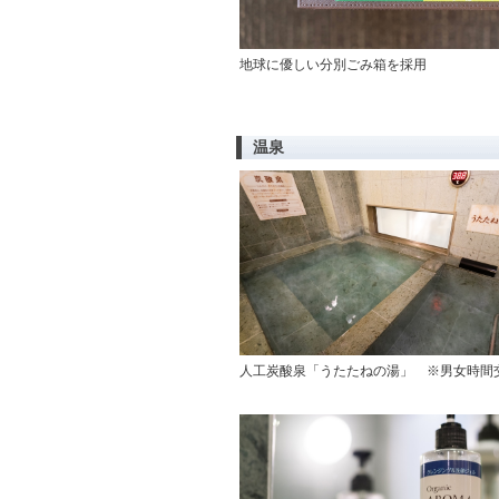
地球に優しい分別ごみ箱を採用
温泉
人工炭酸泉「うたたねの湯」 ※男女時間