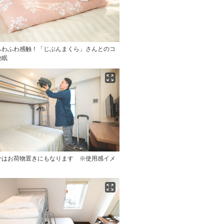
ふわふわ感触！「じぶんまくら」さんとのコ
快眠
分はお荷物置きにもなります ※使用感イメ