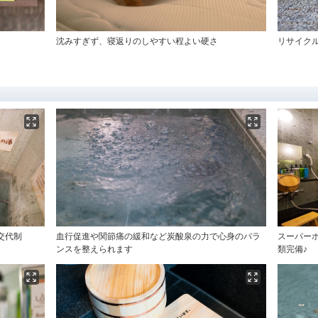
沈みすぎず、寝返りのしやすい程よい硬さ
リサイク
交代制
血行促進や関節痛の緩和など炭酸泉の力で心身のバラ
スーパー
ンスを整えられます
類完備♪