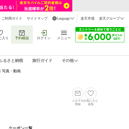
ご利用ガイド
サイトマップ
Language
楽天市場
楽天グループ
に入り
予約確認
ログイン
メニュー
ふるさと納税
旅行ガイド
その他
 写真・動画
メルマガ
お気に入り
登録
追加
クーポン一覧