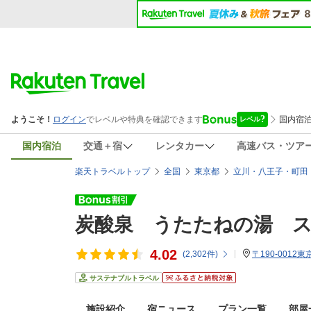
国内宿泊
交通＋宿
レンタカー
高速バス・ツア
楽天トラベルトップ
全国
東京都
立川・八王子・町田
炭酸泉 うたたねの湯 
4.02
(
2,302
件)
〒190-0012
サステナブルトラベル
施設紹介
宿ニュース
プラン一覧
部屋